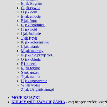
B jak Bagram
C jak cywile
D jak dom
E jak emocje
F jak front
G jak "gromiki"
H jak hołd
I jak Indianie
J jak język
K jak koleżeństwo
L jak latanie
M jak mikroby
N jak (nie)przyjaciel
O jak obłuda
P jak pech
R jak reguły
S jak sprzęt
T jak trauma
U jak uposażenie
W jak wolne
Z jak zAfganistanu.pl
MOJE KSIĄŻKI
KULISY (NIE)ZWYCIĘŻANIA
- esej będący częścią książk