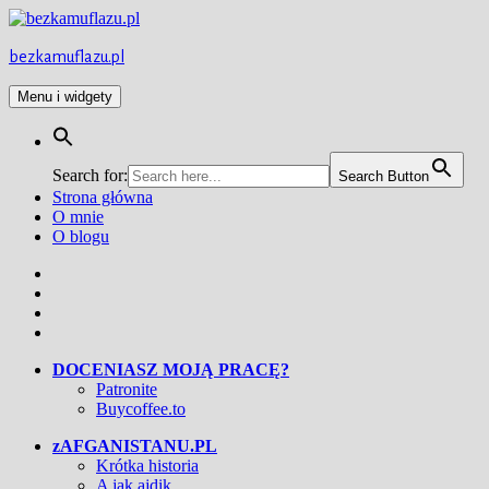
Przejdź
do
treści
bezkamuflazu.pl
Menu i widgety
Search for:
Search Button
Strona główna
O mnie
O blogu
Facebook
Twitter
Instagram
YouTube
DOCENIASZ MOJĄ PRACĘ?
Patronite
Buycoffee.to
zAFGANISTANU.PL
Krótka historia
A jak ajdik