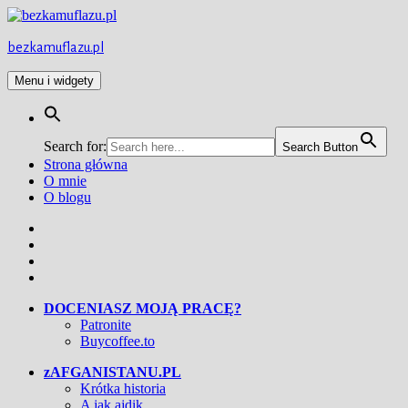
Przejdź
do
treści
bezkamuflazu.pl
Menu i widgety
Search for:
Search Button
Strona główna
O mnie
O blogu
Facebook
Twitter
Instagram
YouTube
DOCENIASZ MOJĄ PRACĘ?
Patronite
Buycoffee.to
zAFGANISTANU.PL
Krótka historia
A jak ajdik