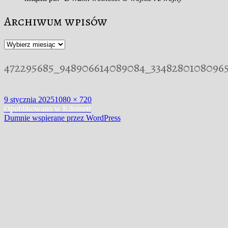
Archiwum wpisów
Archiwum
wpisów
472295685_948906614089084_3348280108096
Data
Pełny
9 stycznia 2025
1080 × 720
publikacji
Nawigacja
rozmiar
Opublikowano w
Kilometr
Dumnie wspierane przez WordPress
wpisu