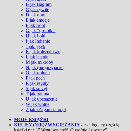
B jak Bagram
C jak cywile
D jak dom
E jak emocje
F jak front
G jak "gromiki"
H jak hołd
I jak Indianie
J jak język
K jak koleżeństwo
L jak latanie
M jak mikroby
N jak (nie)przyjaciel
O jak obłuda
P jak pech
R jak reguły
S jak sprzęt
T jak trauma
U jak uposażenie
W jak wolne
Z jak zAfganistanu.pl
MOJE KSIĄŻKI
KULISY (NIE)ZWYCIĘŻANIA
- esej będący częścią
książki pt.:
"Z Wami wolność. O wojnie i z wojny"