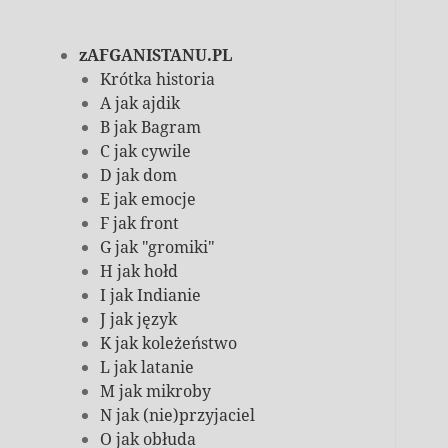
zAFGANISTANU.PL
Krótka historia
A jak ajdik
B jak Bagram
C jak cywile
D jak dom
E jak emocje
F jak front
G jak "gromiki"
H jak hołd
I jak Indianie
J jak język
K jak koleżeństwo
L jak latanie
M jak mikroby
N jak (nie)przyjaciel
O jak obłuda