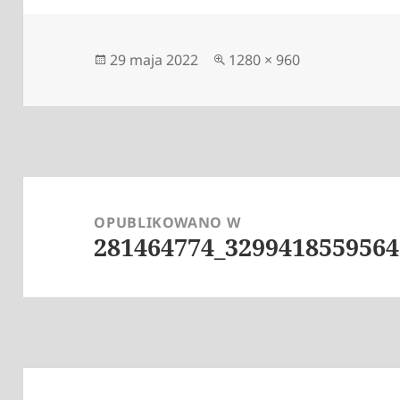
Data
Pełny
29 maja 2022
1280 × 960
publikacji
rozmiar
Nawigacja
wpisu
OPUBLIKOWANO W
281464774_3299418559564