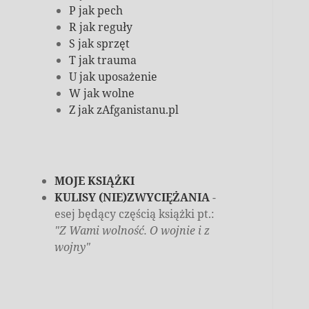
P jak pech
R jak reguły
S jak sprzęt
T jak trauma
U jak uposażenie
W jak wolne
Z jak zAfganistanu.pl
MOJE KSIĄŻKI
KULISY (NIE)ZWYCIĘŻANIA
-
esej będący częścią książki pt.:
"Z Wami wolność. O wojnie i z
wojny"