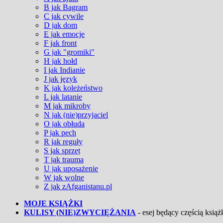
B jak Bagram
C jak cywile
D jak dom
E jak emocje
F jak front
G jak "gromiki"
H jak hołd
I jak Indianie
J jak język
K jak koleżeństwo
L jak latanie
M jak mikroby
N jak (nie)przyjaciel
O jak obłuda
P jak pech
R jak reguły
S jak sprzęt
T jak trauma
U jak uposażenie
W jak wolne
Z jak zAfganistanu.pl
MOJE KSIĄŻKI
KULISY (NIE)ZWYCIĘŻANIA
- esej będący częścią książk