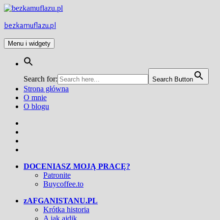
Przejdź
do
treści
bezkamuflazu.pl
Menu i widgety
Search for:
Search Button
Strona główna
O mnie
O blogu
Facebook
Twitter
Instagram
YouTube
DOCENIASZ MOJĄ PRACĘ?
Patronite
Buycoffee.to
zAFGANISTANU.PL
Krótka historia
A jak ajdik