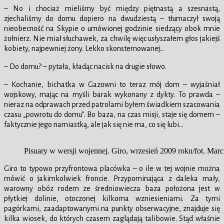
– No i chociaż mieliśmy być między piętnastą a szesnastą,
zjechaliśmy do domu dopiero na dwudziestą – tłumaczył swoją
nieobecność na Skypie o umówionej godzinie siedzący obok mnie
żołnierz. Nie miał słuchawek, za chwilę więc usłyszałem głos jakiejś
kobiety, najpewniej żony. Lekko skonsternowanej…
– Do domu? – pytała, kładąc nacisk na drugie słowo.
– Kochanie, bichatka w Gazowni to teraz mój dom – wyjaśniał
wojskowy, mając na myśli barak wykonany z dykty. To prawda –
nieraz na odprawach przed patrolami byłem świadkiem szacowania
czasu „powrotu do domu”. Bo baza, na czas misji, staje się domem –
faktycznie jego namiastką, ale jak się nie ma, co się lubi…
Pisuary w wersji wojennej. Giro, wrzesień 2009 roku/fot. Ma
Giro to typowo przyfrontowa placówka – o ile w tej wojnie można
mówić o jakimkolwiek froncie. Przypominająca z daleka mały,
warowny obóz rodem ze średniowiecza baza położona jest w
płytkiej dolinie, otoczonej kilkoma wzniesieniami. Za tymi
pagórkami, zaadaptowanymi na punkty obserwacyjne, znajduje się
kilka wiosek, do których czasem zaglądają talibowie. Stąd właśnie