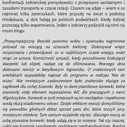
konfrontacji żołnierskiej pomysłowości z przepisami sanitarnymi i
zasadami transportu w czasie rotacji. Czasem się udaje – wiem o co
najmniej kilku zwierzakach, które przyszły na świat u podnóży
Hindukuszu, a dziś hulają po polskich podwórkach. Kiedy indziej
pozostają tylko wspomnienia. Jeden z żołnierzy podzielił się nimi na
moim blogu:
„Przesympatyczny Berylek pomimo wiktu i opierunku nagminnie
polował na wiszącą na sznurach bieliznę. Dokonywał wręcz
rozpoznania i przewidywał, co w najbliższym czasie wiejący wiatr
strąci ze sznura. Komiczność sytuacji, kiedy poszukiwano brakującej
skarpetki lub slipek, nadaje się do sfilmowania. Pewnego dnia
dokonano rewizji w berylkowym legowisku. O znalezionych tam
artefaktach wypadałoby napisać do programu w rodzaju ’Nie do
wiary’. Nie mniejszym zaskoczeniem było znalezisko służące za
zagłówek dla cichej Szarotki. Były to dwie plastikowe konewki, które
stanowiły stały element wyposażenia WC dla pracujących z nami
Afgańczyków. Konewki w tych miejscach są im niezbędne i napełnione
wodą służą wiadomemu celowi. Dzięki efektom rewizji domyśliliśmy
się powodów głośnych debat sprzed paru dni, które toczyli przy
niniejszym obiekcie. Tym samym wyjaśniło się też, dlaczego noszą ze
sobą prywatne konewki, kiedy udają się w to miejsce. Tak czy inaczej,
cykliczne kontrole zapobiegały podobnym niedogodnościom. Bardzo