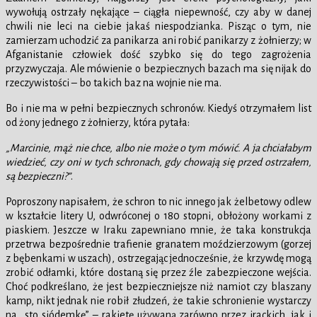
wywołują ostrzały nękające – ciągła niepewność, czy aby w danej
chwili nie leci na ciebie jakaś niespodzianka. Pisząc o tym, nie
zamierzam uchodzić za panikarza ani robić panikarzy z żołnierzy; w
Afganistanie człowiek dość szybko się do tego zagrożenia
przyzwyczaja. Ale mówienie o bezpiecznych bazach ma się nijak do
rzeczywistości – bo takich baz na wojnie nie ma.
Bo i nie ma w pełni bezpiecznych schronów. Kiedyś otrzymałem list
od żony jednego z żołnierzy, która pytała:
„Marcinie, mąż nie chce, albo nie może o tym mówić. A ja chciałabym
wiedzieć, czy oni w tych schronach, gdy chowają się przed ostrzałem,
są bezpieczni?”
.
Poproszony napisałem, że schron to nic innego jak żelbetowy odlew
w kształcie litery U, odwróconej o 180 stopni, obłożony workami z
piaskiem. Jeszcze w Iraku zapewniano mnie, że taka konstrukcja
przetrwa bezpośrednie trafienie granatem moździerzowym (gorzej
z bębenkami w uszach), ostrzegając jednocześnie, że krzywdę mogą
zrobić odłamki, które dostaną się przez źle zabezpieczone wejścia.
Choć podkreślano, że jest bezpieczniejsze niż namiot czy blaszany
kamp, nikt jednak nie robił złudzeń, że takie schronienie wystarczy
na „sto siódemkę” – rakietę używaną zarówno przez irackich, jak i