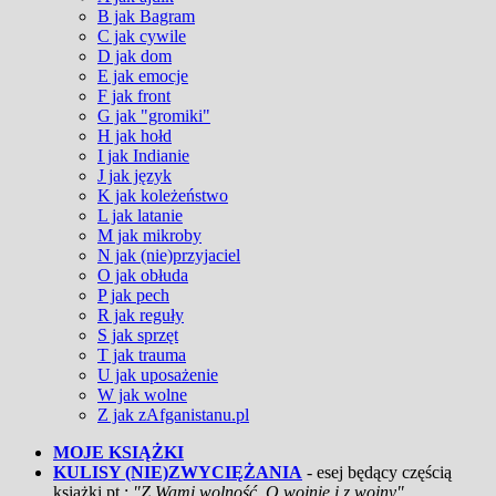
B jak Bagram
C jak cywile
D jak dom
E jak emocje
F jak front
G jak "gromiki"
H jak hołd
I jak Indianie
J jak język
K jak koleżeństwo
L jak latanie
M jak mikroby
N jak (nie)przyjaciel
O jak obłuda
P jak pech
R jak reguły
S jak sprzęt
T jak trauma
U jak uposażenie
W jak wolne
Z jak zAfganistanu.pl
MOJE KSIĄŻKI
KULISY (NIE)ZWYCIĘŻANIA
- esej będący częścią
książki pt.:
"Z Wami wolność. O wojnie i z wojny"