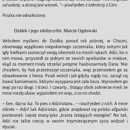
od soboty, a dzisiaj jest wtorek…”
– pisał jeden z żołnierzy z Giro.
Psiaka nie odnaleziono.
Dzidek i jego zdobycz/fot. Marcin Ogdowski
Wróciłem myślami do Dzidka ponad rok później, w Ghazni,
obserwując wyjątkowo niepokornego szczeniaka, który ostrymi jak
igły kiełkami zaznaczył swoją obecność na moich rękach. Adżi, bo o
nim mowa, przyszedł za jednym ze swoich opiekunów w miejsce,
skąd za moment miały strzelać potężne haubicoarmaty Dana. Nie
chciałem, by huk przestraszył szczeniaka, więc przeniosłem go za
obwałowanie z hesco. Psiak wrócił i jak gdyby nigdy nic, zaczął się
bawić kamieniami, którymi wysypana jest cała baza. Wyniosłem go
więc po raz drugi. I trzeci. I czwarty… Stojący obok żołnierze mieli ze
mnie niezły ubaw, wyjaśniłem im więc, o co mi chodzi.
– Eee, daj na luz. To pies z Adżiristanu… – rzucił jeden z nich. A mnie
olśniło – Adżi! Jak Adżiristan, gdzie znajdował się polsko-afgański
posterunek. Lepiej znany jako „kraina latających erpegów”. No tak,
Adżi nie takie rzeczy w swoim trzymiesięcznym życiu widział i
słyszał…