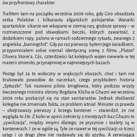
ów przyfrontowy charakter.
Trafiłem tam na początku września 2009 roku, gdy Giro obsadzała
setka Polaków i kilkunastu afgańskich policjantów. Warunki
spartańskie: sikanie we wkopane w ziemię rury, grubsze sprawy – w
rozmieszczone pod sławojkami beczki, których zawartość, z
dodatkiem ropy, palono w ramach codziennego rytuału, zwanego z
angielska „burningshit”. Gdy po raz pierwszy byłem jego świadkiem,
przypomniałem sobie niemal identyczną scenę z filmu „Pluton”
Olivera Stone’a. Cóż, czterdzieści lat kolejnych wojen niewiele w tej
materii zmieniło, przynajmniej w najmniejszych bazach.
Postęp był za to widoczny w większych obozach, choć i tam nie
brakowało powodów do narzekań, czego przykładem historia
„Spłuczki”. Tak nazwano pilota śmigłowca, który podczas wizyty
ówczesnego ministra obrony Bogdana Klicha w Ghazni we wrześniu
2009 roku poskarżył się na stan sanitariatów. Jednak złośliwość
kolegów nie zmieniała faktu, że problem istniał. Minister co prawda
– obejrzawszy pierwszy z brzegu kontener – stwierdził, że nie
wygląda to źle. Z kolei w opinii żołnierzy z mniejszych baz Ghazni to
„cywilizacja”, między innymi dlatego, że prysznice i toalety są w
kontenerach. I że w ogóle są. Tyle że nawet w tej cywilizacji co trzeci
ustęp i co drugi zlew nie nadawały się do użytku. A serwisująca