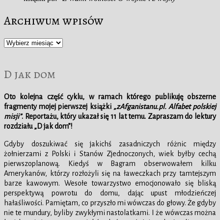
Archiwum wpisów
Archiwum
wpisów
D jak dom
Oto kolejna część cyklu, w ramach którego publikuję obszerne
fragmenty mojej pierwszej książki
„zAfganistanu.pl. Alfabet polskiej
misji”
. Reportażu, który ukazał się 11 lat temu. Zapraszam do lektury
rozdziału „D jak dom”!
Gdyby doszukiwać się jakichś zasadniczych różnic między
żołnierzami z Polski i Stanów Zjednoczonych, wiek byłby cechą
pierwszoplanową. Kiedyś w Bagram obserwowałem kilku
Amerykanów, którzy rozłożyli się na ławeczkach przy tamtejszym
barze kawowym. Wesołe towarzystwo emocjonowało się bliską
perspektywą powrotu do domu, dając upust młodzieńczej
hałaśliwości. Pamiętam, co przyszło mi wówczas do głowy. Że gdyby
nie te mundury, byliby zwykłymi nastolatkami. I że wówczas można