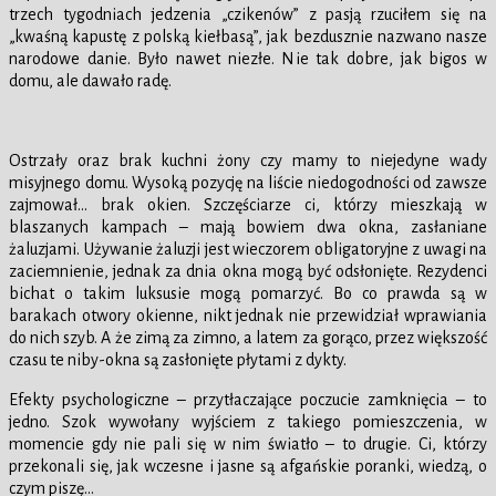
trzech tygodniach jedzenia „czikenów” z pasją rzuciłem się na
„kwaśną kapustę z polską kiełbasą”, jak bezdusznie nazwano nasze
narodowe danie. Było nawet niezłe. Nie tak dobre, jak bigos w
domu, ale dawało radę.
Ostrzały oraz brak kuchni żony czy mamy to niejedyne wady
misyjnego domu. Wysoką pozycję na liście niedogodności od zawsze
zajmował… brak okien. Szczęściarze ci, którzy mieszkają w
blaszanych kampach – mają bowiem dwa okna, zasłaniane
żaluzjami. Używanie żaluzji jest wieczorem obligatoryjne z uwagi na
zaciemnienie, jednak za dnia okna mogą być odsłonięte. Rezydenci
bichat o takim luksusie mogą pomarzyć. Bo co prawda są w
barakach otwory okienne, nikt jednak nie przewidział wprawiania
do nich szyb. A że zimą za zimno, a latem za gorąco, przez większość
czasu te niby-okna są zasłonięte płytami z dykty.
Efekty psychologiczne – przytłaczające poczucie zamknięcia – to
jedno. Szok wywołany wyjściem z takiego pomieszczenia, w
momencie gdy nie pali się w nim światło – to drugie. Ci, którzy
przekonali się, jak wczesne i jasne są afgańskie poranki, wiedzą, o
czym piszę…