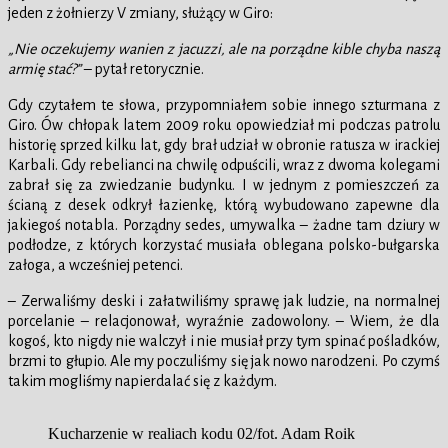
jeden z żołnierzy V zmiany, służący w Giro:
„Nie oczekujemy wanien z jacuzzi, ale na porządne kible chyba naszą
armię stać?”
– pytał retorycznie.
Gdy czytałem te słowa, przypomniałem sobie innego szturmana z
Giro. Ów chłopak latem 2009 roku opowiedział mi podczas patrolu
historię sprzed kilku lat, gdy brał udział w obronie ratusza w irackiej
Karbali. Gdy rebelianci na chwilę odpuścili, wraz z dwoma kolegami
zabrał się za zwiedzanie budynku. I w jednym z pomieszczeń za
ścianą z desek odkrył łazienkę, którą wybudowano zapewne dla
jakiegoś notabla. Porządny sedes, umywalka – żadne tam dziury w
podłodze, z których korzystać musiała oblegana polsko-bułgarska
załoga, a wcześniej petenci.
– Zerwaliśmy deski i załatwiliśmy sprawę jak ludzie, na normalnej
porcelanie – relacjonował, wyraźnie zadowolony. – Wiem, że dla
kogoś, kto nigdy nie walczył i nie musiał przy tym spinać pośladków,
brzmi to głupio. Ale my poczuliśmy się jak nowo narodzeni. Po czymś
takim mogliśmy napierdalać się z każdym.
Kucharzenie w realiach kodu 02/fot. Adam Roik