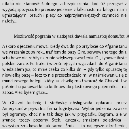
difaku nie stanowił żadnego zabezpieczenia, kod 02 przegrał z
wygodą spożycia. Bo przecież jedzenie z kilkunastoma kilogramami
ugniatającymi brzuch i plecy do najprzyjemniejszych czynności nie
należy…
Możliwość pogrania w siatkę też dawała namiastkę domu/fot.
A skoro o jedzeniu mowa. Kiedy dwa dni po przylocie do Afganistanu
we wrześniu 2009 roku trafiłem do bazy Giro, serwowane tego dnia
schabowe nie robiły na mnie większego wrażenia. Ot, typowe tłuste
polskie żarcie. Po Iraku i wcześniejszych wyjazdach do Afganistanu
wiedziałem już, co mnie czeka za kilka dni – gdy tylko opuszczę tę
niewielką bazę – lecz to nie przeszkadzało mi w naśmiewaniu się z
mundurowego kolegi, który za chwilę miał wracać do Ghazni. I w
pośpiechu pakował kilka kotletów do plastikowego pojemnika – na
zapas. Ależ byłem głupi…
W Ghazni kuchnię i stołówkę obsługiwała opłacana przez
Amerykanów prywatna firma logistyczna. Wybór jedzenia zawsze
był ogromny, choć nie tak duży jak w przypadku Bagram, ale w
gruncie rzeczy pozorny. Stek, kurczak, smażona polędwica –
wszystko smakowało tak samo. Śruta – to najlepsze określenie,