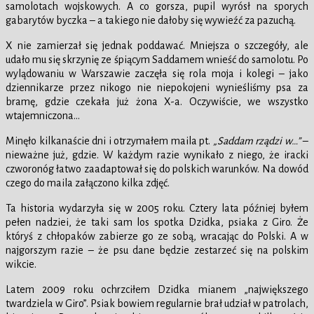
samolotach wojskowych. A co gorsza, pupil wyrósł na sporych
gabarytów byczka – a takiego nie dałoby się wywieźć za pazuchą.
X nie zamierzał się jednak poddawać. Mniejsza o szczegóły, ale
udało mu się skrzynię ze śpiącym Saddamem wnieść do samolotu. Po
wylądowaniu w Warszawie zaczęła się rola moja i kolegi – jako
dziennikarze przez nikogo nie niepokojeni wynieśliśmy psa za
bramę, gdzie czekała już żona X-a. Oczywiście, we wszystko
wtajemniczona…
Minęło kilkanaście dni i otrzymałem maila pt.
„Saddam rządzi w…”
–
nieważne już, gdzie. W każdym razie wynikało z niego, że iracki
czworonóg łatwo zaadaptował się do polskich warunków. Na dowód
czego do maila załączono kilka zdjęć.
Ta historia wydarzyła się w 2005 roku. Cztery lata później byłem
pełen nadziei, że taki sam los spotka Dzidka, psiaka z Giro. Że
któryś z chłopaków zabierze go ze sobą, wracając do Polski. A w
najgorszym razie – że psu dane będzie zestarzeć się na polskim
wikcie.
Latem 2009 roku ochrzciłem Dzidka mianem „największego
twardziela w Giro”. Psiak bowiem regularnie brał udział w patrolach,