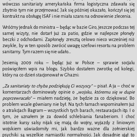
wówczas sanitariaty amerykańska firma logistyczna zdawała się
zbytnio tym nie przejmować. Jak się później okazało, kończył się jej
kontrakt na obsługę ISAF i nie miała szans na odnowienie zlecenia.
Wróćmy jednak do ministra – będąc w bazie Giro, jeszcze podczas tej
samej wizyty, nie dotarł już za patio, gdzie w najlepsze płonęły
beczki z odchodami. Zapłonęły zresztą celowo nieco wcześniej niż
zwykle, by w ten sposób zwrócić uwagę szefowi resortu na problem
sanitarny. Tym razem się nie udało…
Jesienią 2009 roku – będąc już w Polsce – sprawie socjalu
poświęciłem wpis na blogu. Szybko dostałem zwrotkę od kolegi,
który na co dzień stacjonował w Ghazni:
„Za sanitariaty to chyba podziękują Ci wszyscy”
– pisał. A ja – choć w
komentarzach dominowały opinie o
„wojsku, któremu się w dupie
poprzewracało”
– miałem nadzieję, że będzie za co dziękować. Bo
problem wcale gówniany nie był. Na tych łamach wspominałem już
o atrakcjach Bagram – wszystkich tych barach, restauracjach itp. I o
tym, że uznałem je za dowód schlebiania fanaberiom. I choć
istotnie kursy salsy nijak się mają do wojny, wyjazdy z liniowym
wojskiem uświadomiły mi, jak bardzo ważne dla żołnierskiej
psychiki są wszelkie namiastki normalności. Jak dosadnie ujął to