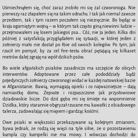
Uśmiechnąłem się, choć zaraz zrobiło mi się żal czworonoga. Nie
pierwszy raz złapałem się na takim odruchu. I tak jak niemal zawsze
przedtem, tak i tym razem poczułem się niezręcznie. Bo będąc w
kraju ogarniętym wojną – w którym tak często giną niewinni ludzie –
przejmowałem się losem jakiegoś psa… Cóż, nie ja jeden. Kilka dni
później z satysfakcją przyglądałem się sytuacji, w której jeden z
żołnierzy mało nie dostał po łbie od swoich kolegów. Po tym, jak
rzucił im pomysł, by za cel fire-testu obrać pętającą się kilkaset
metrów dalej zgraję na wpół dzikich psów.
Bo wiele afgańskich psiaków zasadniczo ma szczęście do obcych
interwentów. Adoptowane przez całe pododdziały bądź
pojedynczych żołnierzy czworonogi widać w każdej natowskiej bazie
w Afganistanie. Bawią, wymagają opieki i co najważniejsze – dają
namiastkę domu. Zepsute i rozpuszczone jak przysłowiowe
dziadowskie bicze. Do dziś gęba mi się śmieje na wspomnienie
Dzidka, który starannie obgryzał rzucane mu kawałki z obiadowego
talerza, zadowalając się mięsem i gardząc kośćmi.
Owe psiaki w większości przekazywane są kolejnym zmianom,
bywa jednak, że rodzą się więzi na tyle silne, że o pozostawieniu
kumpla czy kumpelki nie ma mowy. I wówczas dochodzi do