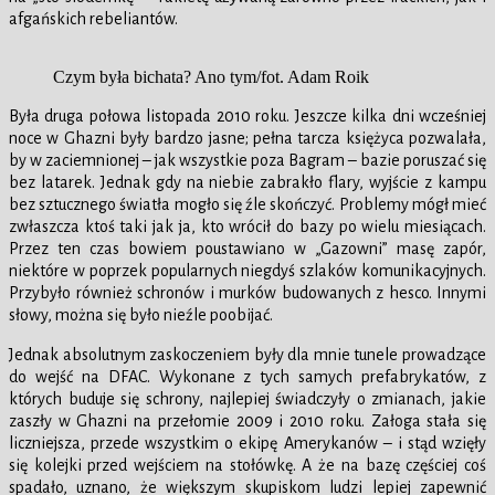
afgańskich rebeliantów.
Czym była bichata? Ano tym/fot. Adam Roik
Była druga połowa listopada 2010 roku. Jeszcze kilka dni wcześniej
noce w Ghazni były bardzo jasne; pełna tarcza księżyca pozwalała,
by w zaciemnionej – jak wszystkie poza Bagram – bazie poruszać się
bez latarek. Jednak gdy na niebie zabrakło flary, wyjście z kampu
bez sztucznego światła mogło się źle skończyć. Problemy mógł mieć
zwłaszcza ktoś taki jak ja, kto wrócił do bazy po wielu miesiącach.
Przez ten czas bowiem poustawiano w „Gazowni” masę zapór,
niektóre w poprzek popularnych niegdyś szlaków komunikacyjnych.
Przybyło również schronów i murków budowanych z hesco. Innymi
słowy, można się było nieźle poobijać.
Jednak absolutnym zaskoczeniem były dla mnie tunele prowadzące
do wejść na DFAC. Wykonane z tych samych prefabrykatów, z
których buduje się schrony, najlepiej świadczyły o zmianach, jakie
zaszły w Ghazni na przełomie 2009 i 2010 roku. Załoga stała się
liczniejsza, przede wszystkim o ekipę Amerykanów – i stąd wzięły
się kolejki przed wejściem na stołówkę. A że na bazę częściej coś
spadało, uznano, że większym skupiskom ludzi lepiej zapewnić