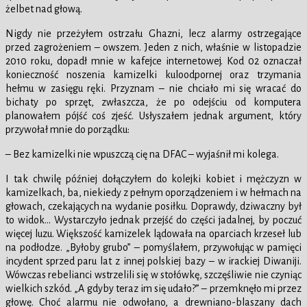
żelbet nad głową.
Nigdy nie przeżyłem ostrzału Ghazni, lecz alarmy ostrzegające
przed zagrożeniem – owszem. Jeden z nich, właśnie w listopadzie
2010 roku, dopadł mnie w kafejce internetowej. Kod 02 oznaczał
konieczność noszenia kamizelki kuloodpornej oraz trzymania
hełmu w zasięgu ręki. Przyznam – nie chciało mi się wracać do
bichaty po sprzęt, zwłaszcza, że po odejściu od komputera
planowałem pójść coś zjeść. Usłyszałem jednak argument, który
przywołał mnie do porządku:
– Bez kamizelki nie wpuszczą cię na DFAC – wyjaśnił mi kolega.
I tak chwilę później dołączyłem do kolejki kobiet i mężczyzn w
kamizelkach, ba, niekiedy z pełnym oporządzeniem i w hełmach na
głowach, czekających na wydanie posiłku. Doprawdy, dziwaczny był
to widok… Wystarczyło jednak przejść do części jadalnej, by poczuć
więcej luzu. Większość kamizelek lądowała na oparciach krzeseł lub
na podłodze. „Byłoby grubo” – pomyślałem, przywołując w pamięci
incydent sprzed paru lat z innej polskiej bazy – w irackiej Diwaniji.
Wówczas rebelianci wstrzelili się w stołówkę, szczęśliwie nie czyniąc
wielkich szkód. „A gdyby teraz im się udało?” – przemknęło mi przez
głowę. Choć alarmu nie odwołano, a drewniano-blaszany dach