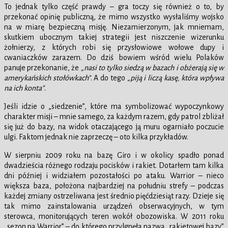
To jednak tylko część prawdy – gra toczy się również o to, by
przekonać opinię publiczną, że mimo wszystko wysłaliśmy wojsko
na w miarę bezpieczną misję. Niezamierzonym, jak mniemam,
skutkiem ubocznym takiej strategii jest niszczenie wizerunku
żołnierzy, z których robi się przysłowiowe wołowe dupy i
cwaniaczków zarazem. Do dziś bowiem wśród wielu Polaków
panuje przekonanie, że
„nasi to tylko siedzą w bazach i obżerają się w
amerykańskich stołówkach”
. A do tego
„piją i liczą kasę, która wpływa
na ich konta”
.
Jeśli idzie o „siedzenie”, które ma symbolizować wypoczynkowy
charakter misji – mnie samego, za każdym razem, gdy patrol zbliżał
się już do bazy, na widok otaczającego ją muru ogarniało poczucie
ulgi. Faktom jednak nie zaprzeczę – oto kilka przykładów.
W sierpniu 2009 roku na bazę Giro i w okolicy spadło ponad
dwadzieścia różnego rodzaju pocisków i rakiet. Dotarłem tam kilka
dni później i widziałem pozostałości po ataku. Warrior – nieco
większa baza, położona najbardziej na południu strefy – podczas
każdej zmiany ostrzeliwana jest średnio pięćdziesiąt razy. Dzieje się
tak mimo zainstalowania urządzeń obserwacyjnych, w tym
sterowca, monitorujących teren wokół obozowiska. W 2011 roku
„sezon na Warrior” – do którego przylgnęła nazwa „rakietowej bazy”