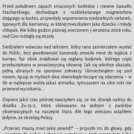
Przed południem zapach smażonych kotletów i rzewne kawałki
Stachurskiego, dochodzące z rozklekotanego magnetofonu
stojącego w kuchni, przywołały wspomnienia niedzielnych sielanek,
typowych dla kamienicy, w której mieszkałem jako dziecko i młody
chłopak. Ale kilka godzin później, wieczorem 3 września 2009 roku,
nad Giro rozległy się strzały.
Siedziałem wówczas nad tekstem, który rano zamierzałem wysłać
do Polski, lecz gwałtowność kanonady zmusiła mnie do wyjścia z
kampu. Tuż obok znajdował się ceglany budynek, którego część
przekształcono w prowizoryczną siłownię. Jak się wkrótce okazało,
pełną ubranych na sportowo żołnierzy. Uśmiechnąłem się pod
nosem, łącząc w myślach dwa równolegle toczące się zdarzenia – w
tle w najlepsze waliła jakaś armatka, tymczasem na siłce nikt nie
przerwał wyciskania…
Dopiero jakiś czas później nauczyłem się, że ów dźwięk należy do
działka Zu-23-2, które ulokowano na jednym z punktów
obserwacyjnych na naczepie Stara. Ale tego wieczoru ustaliłem
jedynie, że strzelają Polacy.
„Przecież muszą mieć jakiś powód?” – przyszło mi do głowy, gdy