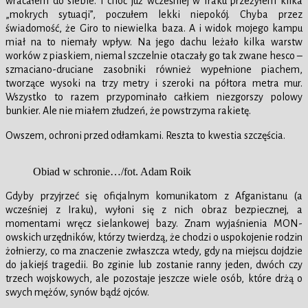
wracałem do siebie. I choć już wcześniej w Iraku przeżyłem kilka
„mokrych sytuacji”, poczułem lekki niepokój. Chyba przez
świadomość, że Giro to niewielka baza. A i widok mojego kampu
miał na to niemały wpływ. Na jego dachu leżało kilka warstw
worków z piaskiem, niemal szczelnie otaczały go tak zwane hesco –
szmaciano-druciane zasobniki również wypełnione piachem,
tworzące wysoki na trzy metry i szeroki na półtora metra mur.
Wszystko to razem przypominało całkiem niezgorszy polowy
bunkier. Ale nie miałem złudzeń, że powstrzyma rakietę.
Owszem, ochroni przed odłamkami. Reszta to kwestia szczęścia.
Obiad w schronie…/fot. Adam Roik
Gdyby przyjrzeć się oficjalnym komunikatom z Afganistanu (a
wcześniej z Iraku), wyłoni się z nich obraz bezpiecznej, a
momentami wręcz sielankowej bazy. Znam wyjaśnienia MON-
owskich urzędników, którzy twierdzą, że chodzi o uspokojenie rodzin
żołnierzy, co ma znaczenie zwłaszcza wtedy, gdy na miejscu dojdzie
do jakiejś tragedii. Bo zginie lub zostanie ranny jeden, dwóch czy
trzech wojskowych, ale pozostaje jeszcze wiele osób, które drżą o
swych mężów, synów bądź ojców.