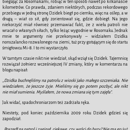
biegając za Rosomakami, robiąc w ten sposób nawet po kilkanaście
kilometrów. Co prawda, zdaniem niektórych, podczas rekordowego
przebiegu w jedną stronę Dzidek biegł po ciemku, więc na oślep, a w
drugą – wiał co sił, gdy zorientował się, gdzie dobiegł. Na jego
niekorzyść miał również przemawiać fakt, że z wielu patroli nie
wracał o własnych siłach, tylko leżąc wygodnie w Rosomaku. Jednak
mnie te argumenty nie przekonywały – widziałem Dzidka
nonszalancko rozwalonego na ziemi, tuż przy gotującym się do startu
śmigłowcu Mi-8. I to mi wystarczyło.
W tamtym czasie nikt nie wiedział, skąd wziął się Dzidek. Tajemnicę
rozwiązał żołnierz wcześniejszej IV zmiany, który w komentarzu na
blogu napisał:
„Dzidka buchnęliśmy na patrolu z wioski jako małego szczeniaka. Nie
wiedziałem, że jeszcze żyje. Mieliśmy się go potem pozbyć, ale nikt
nie miał sumienia. Myślałem, że nowa zmiana się tym zajęła”.
Jak widać, spadochroniarzom też zadrżała ręka.
Niestety, pod koniec października 2009 roku Dzidek gdzieś się
zapodział.
„Poszedł na patrol i zaginął, ciekawe, czy wróci do bazy? Nie ma go już