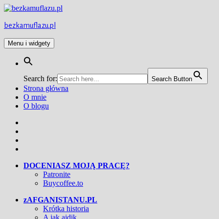
Przejdź
do
treści
bezkamuflazu.pl
Menu i widgety
Search for:
Search Button
Strona główna
O mnie
O blogu
Facebook
Twitter
Instagram
YouTube
DOCENIASZ MOJĄ PRACĘ?
Patronite
Buycoffee.to
zAFGANISTANU.PL
Krótka historia
A jak ajdik