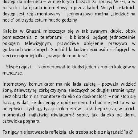
dostęp do internetu – w niektórych bazach za sprawą Wi-Fi, a w
biurach i kafejkach internetowych przez kabel. W tych ostatnich
dostęp jest reglamentowany – jednorazowo można „siedzieć na
necie” od trzydziestu minut do godziny.
Kafejka w Ghazni, mieszcząca się w tak zwanym klubie, obok
pomieszczenia z telefonami i biblioteki będącej jednocześnie
pokojem telewizyjnym, prawdziwe oblężenie przeżywa w
godzinach wieczornych. Spośród kilkudziesięciu osób surfujących w
sieci co najmniej kilka „nawija do monitora”.
– Skype rządzi… – skomentował to kiedyś jeden z moich kolegów w
mundurze.
Internetowy komunikator ma nie lada zaletę – pozwala widzieć
żonę, dziewczynę, córkę czy syna, siedzących po drugiej stronie łączy.
Lecz obrazkom na monitorze daleko do doskonałości – non stop się
haczą, widać, że docierają z opóźnieniem. I choć nie jest to wina
odległości – tych 4,5 tysiąca kilometrów – a słabego łącza, w takich
momentach najłatwiej uświadomić sobie, jak daleko od domu
człowieka pognało…
To nigdy nie jest wesoła refleksja, ale trzeba sobie z nią radzić. Jak?