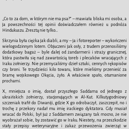
„Co to za dom, w którym nie ma psa?” – mawiała bliska mi osoba, a
ja powszechności tej opinii doświadczałem również u podnóża
Hindukuszu. Zresztą nie tylko…
Skrzynia była ciężka jak diabli, a my – ja i fotoreporter – wykończeni
wielogodzinnym lotem. Objuczeni jak osły, z trudem przenosiliśmy
dodatkowy bagaż – byle dalej od żandarmerii i straży granicznej,
która pastwiła się nad zawartością toreb i plecaków wracających z
Iraku żołnierzy. Nie przemycaliśmy dzieł sztuki, cennych rękopisów
czy broni. Te trzydzieści kilo towaru, które mieliśmy przenieść za
bramę wojskowego Okęcia, żyło. A właściwie spało, otumanione
prochami.
X, mniejsza o imię, dostał przyszłego Saddama od jednego z
ukraińskich żołnierzy, stacjonujących w Al-Kut. Kilkutygodniowy
szczeniak trafił do Diwaniji, gdzie X go odrobaczył, zaszczepił, no i
trochę z przekory nadał mu imię irackiego dyktatora. Gdy musiał
wracać do Polski, był już z Saddamem związany tak mocno, że nie
wyobrażał sobie, by zostawić go w Iraku. Niestety, na przeszkodzie
stały przepisy weterynaryjne i zakaz przewożenia zwierząt w