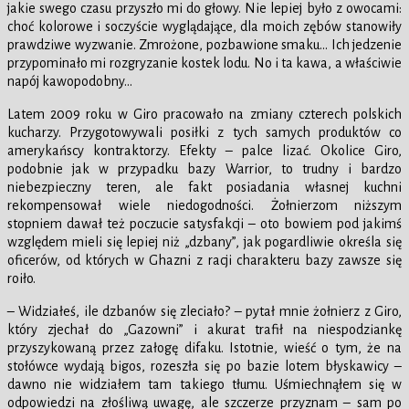
jakie swego czasu przyszło mi do głowy. Nie lepiej było z owocami:
choć kolorowe i soczyście wyglądające, dla moich zębów stanowiły
prawdziwe wyzwanie. Zmrożone, pozbawione smaku… Ich jedzenie
przypominało mi rozgryzanie kostek lodu. No i ta kawa, a właściwie
napój kawopodobny…
Latem 2009 roku w Giro pracowało na zmiany czterech polskich
kucharzy. Przygotowywali posiłki z tych samych produktów co
amerykańscy kontraktorzy. Efekty – palce lizać. Okolice Giro,
podobnie jak w przypadku bazy Warrior, to trudny i bardzo
niebezpieczny teren, ale fakt posiadania własnej kuchni
rekompensował wiele niedogodności. Żołnierzom niższym
stopniem dawał też poczucie satysfakcji – oto bowiem pod jakimś
względem mieli się lepiej niż „dzbany”, jak pogardliwie określa się
oficerów, od których w Ghazni z racji charakteru bazy zawsze się
roiło.
– Widziałeś, ile dzbanów się zleciało? – pytał mnie żołnierz z Giro,
który zjechał do „Gazowni” i akurat trafił na niespodziankę
przyszykowaną przez załogę difaku. Istotnie, wieść o tym, że na
stołówce wydają bigos, rozeszła się po bazie lotem błyskawicy –
dawno nie widziałem tam takiego tłumu. Uśmiechnąłem się w
odpowiedzi na złośliwą uwagę, ale szczerze przyznam – sam po