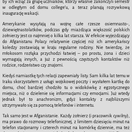
by ich wziąć za grupę uczniaków, którzy właśnie zakończyli semestr
w odległym od domu college’u, a teraz planują rozrywkową
inaugurację wakacji.
Amerykanie wysyłają na wojnę całe rzesze osiemnasto-,
dziewiętnastolatków, podczas gdy miażdżąca większość polskich
żołnierzy jest co najmniej o kilka lat starsza. W efekcie wyjeżdżający
do Afganistanu Polacy relatywnie częściej niż ich amerykańscy
koledzy zostawiają w kraju regularne rodziny. Nie twierdzę, że
młokosom rozłąka przychodzi łatwiej – po prostu, żona i dzieci
wymagają innych, a już z pewnością częstszych kontaktów niż
rodzice, rodzeństwo czy znajomi.
Kiedyś namiastkę tych relacji zapewniały listy. Sam kilka lat temu w
Iraku skorzystałem z usługi wojskowej poczty i wysłałem kartkę do
domu, choć bardziej chodziło tu o widokówkę z egzotycznego
miejsca, niż o dzielenie się informacjami czy emocjami. Już wtedy
jednak był to anachronizm, gdyż kontakty z najbliższymi
utrzymywało się za pomocą telefonów i internetu.
Tak samo jest w Afganistanie. Każdy żołnierz (i pracownik cywilny),
ma prawo do rozmowy telefonicznej, z limitem dziesięciu minut na
telefon stacjonarny i czterech minut na komórkę dziennie, ma też