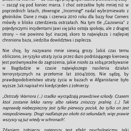
– zaczął się pod koniec marca. I choć ostrzałów było mniej niż w
poprzednich latach, złowrogie „Incoming!” nadal wybrzmiewało z
głośników. Dane z maja i czerwca 2010 roku dla bazy Four Corners
mówiły o blisko czterdziestu ostrzałach. Na tym tle „Gazownia” z
pojedynczymi incydentami jawi się jako ostoja spokoju, ale z drugiej
strony – nie powinno być inaczej, skoro to największa i najlepiej
chroniona baza, siedziba dowództwa i zaplecza.
Nie chcę, by nazywano mnie siewcą grozy. Jakiś czas temu
obliczono, że ryzyko utraty życia przez dużo podróżującego kierowcę
jest porównywalne do zagrożenia, jakie niosło za sobą przebywanie
w Bagdadzie w czasie największego nasilenia działań
terrorystycznych na przełomie lat 2004/2005. Nie sądzę, by
prawdopodobieństwo utraty życia w bazach w Afganistanie było
wyższe. Jak napisał mi kiedyś jeden z żołnierzy:
„Ostrzały Warriora (…) rzadko wyrządzają prawdziwe szkody. Czasem
ktoś zostanie lekko ranny albo rakieta zniszczy pralnię. (…) Tak
naprawdę niebezpieczny jest tylko pierwszy pocisk, bo tylko on jest
niespodziewany. Drugi nadlatuje po około 60 sekundach, więc prawie
wszyscy są już wtedy w schronach”
.
Zdaniem żołnierzy, najgorszy jest efekt psychologiczny, jaki