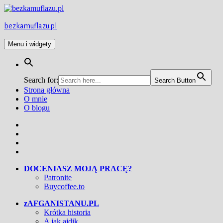
Przejdź
do
treści
bezkamuflazu.pl
Menu i widgety
Search for:
Search Button
Strona główna
O mnie
O blogu
Facebook
Twitter
Instagram
YouTube
DOCENIASZ MOJĄ PRACĘ?
Patronite
Buycoffee.to
zAFGANISTANU.PL
Krótka historia
A jak ajdik