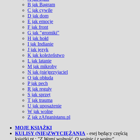
B jak Bagram
C jak cywile
D jak dom
E jak emocje
F jak front
G jak "gromiki"
H jak hołd
I jak Indianie
J jak język
K jak koleżeństwo
L jak latanie
M jak mikroby
N jak (nie)przyjaciel
O jak obłuda
P jak pech
R jak reguły
S jak sprzęt
T jak trauma
U jak uposażenie
W jak wolne
Z jak zAfganistanu.pl
MOJE KSIĄŻKI
KULISY (NIE)ZWYCIĘŻANIA
- esej będący częścią
książki pt.:
"Z Wami wolność. O wojnie i z wojny"