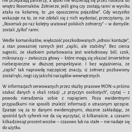
nie przepalają pancerzy, a ajdiki nie wdzierają się przez nadkola do
wnętrz Rosomaków. Żołnierze, jeśli giną czy zostają ranni w wyniku
ataku na kolumnę, to „po opuszczeniu pojazdów”. Gdy wszystko
wskazuje na to, że nie zdołali się z nich wydostać, przeczytamy, że
„Rosomak po raz kolejny uratował polskich żołnierzy” – w domyśle:
zostali „tylko” ranni.
Wedle komunikatów, większość poszkodowanych „odnosi kontuzje”,
a stan poważniej rannych jest „ciężki, ale stabilny”. Bez cienia
sugestii, że skutkiem poturbowania jest wielodniowy ból, szok,
mikrourazy – zwłaszcza głowy – które mogą się okazać śmiertelnie
niebezpieczne w dłuższej perspektywie. I bez wyjaśnienia, że
„ciężki” tak naprawdę najczęściej znaczy, iż żołnierz pozbawiony
został ręki, nogi czy jakichś narządów wewnętrznych.
W informacjach serwowanych przez służby prasowe MON-u próżno
szukać danych o skali rotacji „z przyczyn osobistych”, czytaj – z
powodu nieradzenia sobie z napięciem. Poza ewidentnymi
przypadkami nie sposób znaleźć informacji o utraconym sprzęcie.
Epatuje się za to danymi ewidencyjnymi, słusznie zakładając, że
spośród tych cyferek nie da się wyczytać, iż kilkanaście, a czasami
kilkadziesiąt procent wozów – czasowo lub na stałe – nie nadaje się
do użytku.