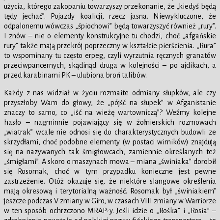
użycia, którego zakopaniu towarzyszy przekonanie, że „kiedyś będą
tędy jechać”. Pojazdy koalicji, rzecz jasna. Niewykluczone, że
odpalonemu wówczas „śpiochowi” będą towarzyszyć również „rury”.
I znów – nie o elementy konstrukcyjne tu chodzi, choć „afgańskie
rury” także mają przekrój poprzeczny w kształcie pierścienia. „Rura”
to wspominany tu często erpeg, czyli wyrzutnia ręcznych granatów
przeciwpancernych, skądinąd druga w kolejności – po ajdikach, a
przed karabinami PK – ulubiona broń talibów.
Każdy z nas widział w życiu rozmaite odmiany słupków, ale czy
przyszłoby Wam do głowy, że „pójść na słupek” w Afganistanie
znaczy to samo, co „iść na wieżę wartowniczą”? Weźmy kolejne
hasło – nagminnie pojawiający się w żołnierskich rozmowach
„wiatrak” wcale nie odnosi się do charakterystycznych budowli ze
skrzydłami, choć podobne elementy (w postaci wirników) znajdują
się na nazywanych tak śmigłowcach, zamiennie określanych też
„śmigłami”. A skoro o maszynach mowa – miana „świniaka” dorobił
się Rosomak, choć w tym przypadku konieczne jest pewne
zastrzeżenie. Otóż okazuje się, że niektóre slangowe określenia
mają okresową i terytorialną ważność. Rosomak był „świniakiem”
jeszcze podczas V zmiany w Giro, w czasach VIII zmiany w Warriorze
w ten sposób ochrzczono MRAP-y. Jeśli idzie o „Rośka” i „Rosia” –