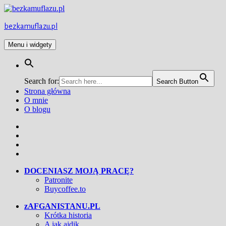
Przejdź
do
treści
bezkamuflazu.pl
Menu i widgety
Search for:
Search Button
Strona główna
O mnie
O blogu
Facebook
Twitter
Instagram
YouTube
DOCENIASZ MOJĄ PRACĘ?
Patronite
Buycoffee.to
zAFGANISTANU.PL
Krótka historia
A jak ajdik