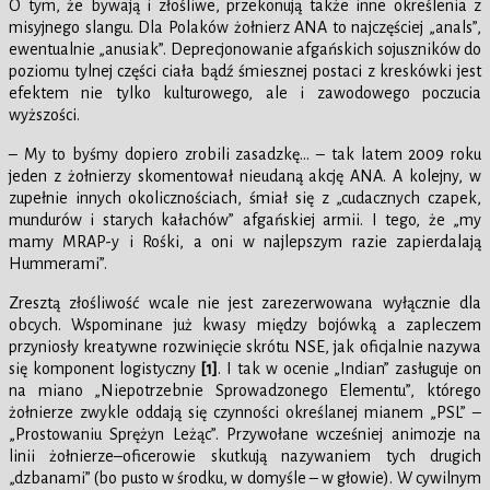
O tym, że bywają i złośliwe, przekonują także inne określenia z
misyjnego slangu. Dla Polaków żołnierz ANA to najczęściej „anals”,
ewentualnie „anusiak”. Deprecjonowanie afgańskich sojuszników do
poziomu tylnej części ciała bądź śmiesznej postaci z kreskówki jest
efektem nie tylko kulturowego, ale i zawodowego poczucia
wyższości.
– My to byśmy dopiero zrobili zasadzkę… – tak latem 2009 roku
jeden z żołnierzy skomentował nieudaną akcję ANA. A kolejny, w
zupełnie innych okolicznościach, śmiał się z „cudacznych czapek,
mundurów i starych kałachów” afgańskiej armii. I tego, że „my
mamy MRAP-y i Rośki, a oni w najlepszym razie zapierdalają
Hummerami”.
Zresztą złośliwość wcale nie jest zarezerwowana wyłącznie dla
obcych. Wspominane już kwasy między bojówką a zapleczem
przyniosły kreatywne rozwinięcie skrótu NSE, jak oficjalnie nazywa
się komponent logistyczny
[1]
. I tak w ocenie „Indian” zasługuje on
na miano „Niepotrzebnie Sprowadzonego Elementu”, którego
żołnierze zwykle oddają się czynności określanej mianem „PSL” –
„Prostowaniu Sprężyn Leżąc”. Przywołane wcześniej animozje na
linii żołnierze–oficerowie skutkują nazywaniem tych drugich
„dzbanami” (bo pusto w środku, w domyśle – w głowie). W cywilnym