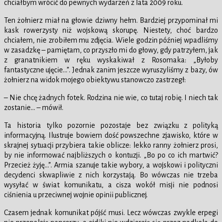
chciałbym wrócić do pewnych wydarzeń z lata 2009 roku.
Ten żołnierz miał na głowie dziwny hełm. Bardziej przypominał mi
kask rowerzysty niż wojskową skorupę. Niestety, choć bardzo
chciałem, nie zrobiłem mu zdjęcia. Wiele godzin później wpadliśmy
w zasadzkę – pamiętam, co przyszło mi do głowy, gdy patrzyłem, jak
z granatnikiem w ręku wyskakiwał z Rosomaka: „Byłoby
fantastyczne ujęcie…”. Jednak zanim jeszcze wyruszyliśmy z bazy, ów
żołnierz na widok mojego obiektywu stanowczo zastrzegł:
– Nie chcę żadnych fotek. Rodzina nie wie, co tutaj robię. I niech tak
zostanie… – mówił.
Ta historia tylko pozornie pozostaje bez związku z polityką
informacyjną. Ilustruje bowiem dość powszechne zjawisko, które w
skrajnej sytuacji przybiera takie oblicze: lekko ranny żołnierz prosi,
by nie informować najbliższych o kontuzji. „Bo po co ich martwić?
Przecież żyję…”. Armia szanuje takie wybory, a wojskowi i polityczni
decydenci skwapliwie z nich korzystają. Bo wówczas nie trzeba
wysyłać w świat komunikatu, a cisza wokół misji nie podnosi
ciśnienia u przeciwnej wojnie opinii publicznej.
Czasem jednak komunikat pójść musi. Lecz wówczas zwykle erpegi