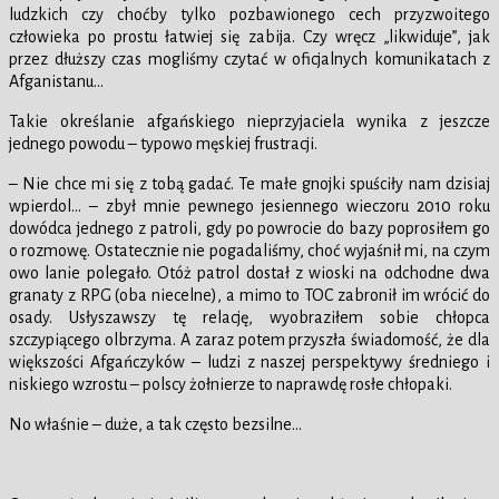
ludzkich czy choćby tylko pozbawionego cech przyzwoitego
człowieka po prostu łatwiej się zabija. Czy wręcz „likwiduje”, jak
przez dłuższy czas mogliśmy czytać w oficjalnych komunikatach z
Afganistanu…
Takie określanie afgańskiego nieprzyjaciela wynika z jeszcze
jednego powodu – typowo męskiej frustracji.
– Nie chce mi się z tobą gadać. Te małe gnojki spuściły nam dzisiaj
wpierdol… – zbył mnie pewnego jesiennego wieczoru 2010 roku
dowódca jednego z patroli, gdy po powrocie do bazy poprosiłem go
o rozmowę. Ostatecznie nie pogadaliśmy, choć wyjaśnił mi, na czym
owo lanie polegało. Otóż patrol dostał z wioski na odchodne dwa
granaty z RPG (oba niecelne), a mimo to TOC zabronił im wrócić do
osady. Usłyszawszy tę relację, wyobraziłem sobie chłopca
szczypiącego olbrzyma. A zaraz potem przyszła świadomość, że dla
większości Afgańczyków – ludzi z naszej perspektywy średniego i
niskiego wzrostu – polscy żołnierze to naprawdę rosłe chłopaki.
No właśnie – duże, a tak często bezsilne…