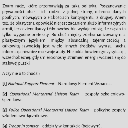
Znam racje, które przemawiają za taką polityką. Poszanowanie
prywatności ofiar i ich rodzin z jednej strony, ochrona danych
poufnych, mówiących o słabościach kontyngentu, z drugiej. Wiem
też, że plastyczna opowieść nie jest zadaniem służb informacyjnych
armii, lecz dziennikarzy i filmowców. Ale wydaje mi się, że często to
tylko wygodne preteksty. Bo choć między zdehumanizowanym a
plastycznym językiem, między absurdalną tajemniczością a
całkowitą jawnością jest wiele innych środków wyrazu, sucha
informacja również ma swoje atuty. Nie odda bowiem grozy sytuacji,
wszechobecnej, gdy śmiercionośny strumień energii wdziera się do
stalowej puszki.
A czy nie o to chodzi?
[1]
National Support Element
– Narodowy Element Wsparcia.
[2]
Operational Mentorand Liaison Team
– zespoły szkoleniowo-
łącznikowe.
[3]
Police Operational Mentorand Liaison Team
– policyjne zespoły
szkoleniowo-łącznikowe.
[4]
Troops in contact
– oddziały w kontakcie (bojowym).