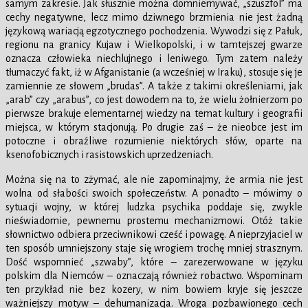
samym zakresie. Jak słusznie można domniemywać, „szuszfol” ma
cechy negatywne, lecz mimo dziwnego brzmienia nie jest żadną
językową wariacją egzotycznego pochodzenia. Wywodzi się z Pałuk,
regionu na granicy Kujaw i Wielkopolski, i w tamtejszej gwarze
oznacza człowieka niechlujnego i leniwego. Tym zatem należy
tłumaczyć fakt, iż w Afganistanie (a wcześniej w Iraku), stosuje się je
zamiennie ze słowem „brudas”. A także z takimi określeniami, jak
„arab” czy „arabus”, co jest dowodem na to, że wielu żołnierzom po
pierwsze brakuje elementarnej wiedzy na temat kultury i geografii
miejsca, w którym stacjonują. Po drugie zaś – że nieobce jest im
potoczne i obraźliwe rozumienie niektórych słów, oparte na
ksenofobicznych i rasistowskich uprzedzeniach.
Można się na to zżymać, ale nie zapominajmy, że armia nie jest
wolna od słabości swoich społeczeństw. A ponadto – mówimy o
sytuacji wojny, w której ludzka psychika poddaje się, zwykle
nieświadomie, pewnemu prostemu mechanizmowi. Otóż takie
słownictwo odbiera przeciwnikowi cześć i powagę. A nieprzyjaciel w
ten sposób umniejszony staje się wrogiem trochę mniej strasznym.
Dość wspomnieć „szwaby”, które – zarezerwowane w języku
polskim dla Niemców – oznaczają również robactwo. Wspominam
ten przykład nie bez kozery, w nim bowiem kryje się jeszcze
ważniejszy motyw – dehumanizacja. Wroga pozbawionego cech