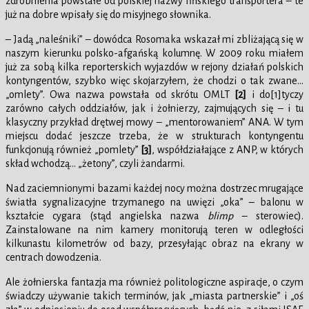
zdrobnienia powstałe od polskiej nazwy fińskiego transportera – te
już na dobre wpisały się do misyjnego słownika.
– Jadą „naleśniki” – dowódca Rosomaka wskazał mi zbliżającą się w
naszym kierunku polsko-afgańską kolumnę. W 2009 roku miałem
już za sobą kilka reporterskich wyjazdów w rejony działań polskich
kontyngentów, szybko więc skojarzyłem, że chodzi o tak zwane…
„omlety”. Owa nazwa powstała od skrótu OMLT
[2]
i do[1]tyczy
zarówno całych oddziałów, jak i żołnierzy, zajmujących się – i tu
klasyczny przykład drętwej mowy – „mentorowaniem” ANA. W tym
miejscu dodać jeszcze trzeba, że w strukturach kontyngentu
funkcjonują również „pomlety”
[3]
, współdziałające z ANP, w których
skład wchodzą… „żetony”, czyli żandarmi.
Nad zaciemnionymi bazami każdej nocy można dostrzec mrugające
światła sygnalizacyjne trzymanego na uwięzi „oka” – balonu w
kształcie cygara (stąd angielska nazwa
blimp
– sterowiec).
Zainstalowane na nim kamery monitorują teren w odległości
kilkunastu kilometrów od bazy, przesyłając obraz na ekrany w
centrach dowodzenia.
Ale żołnierska fantazja ma również politologiczne aspiracje, o czym
świadczy używanie takich terminów, jak „miasta partnerskie” i „oś