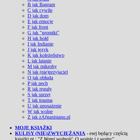
B jak Bagram
C jak cywile
D jak dom
E jak emocje
F jak front
G jak "gromiki"
H jak hołd
I jak Indianie
J jak język
K jak koleżeństwo
L jak latanie
M jak mikroby
N jak (nie)przyjaciel
O jak obłuda
P jak pech
R jak reguły
S jak sprzęt
T jak trauma
U jak uposażenie
W jak wolne
Z jak zAfganistanu.pl
MOJE KSIĄŻKI
KULISY (NIE)ZWYCIĘŻANIA
- esej będący częścią
książki pt.:
"Z Wami wolność. O wojnie i z wojny"