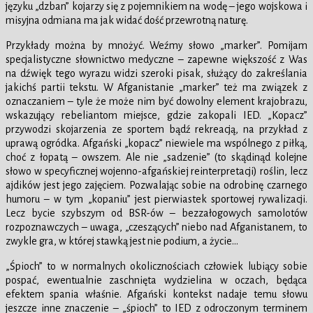
języku „dzban” kojarzy się z pojemnikiem na wodę – jego wojskowa i
misyjna odmiana ma jak widać dość przewrotną naturę.
Przykłady można by mnożyć. Weźmy słowo „marker”. Pomijam
specjalistyczne słownictwo medyczne – zapewne większość z Was
na dźwięk tego wyrazu widzi szeroki pisak, służący do zakreślania
jakichś partii tekstu. W Afganistanie „marker” też ma związek z
oznaczaniem – tyle że może nim być dowolny element krajobrazu,
wskazujący rebeliantom miejsce, gdzie zakopali IED. „Kopacz”
przywodzi skojarzenia ze sportem bądź rekreacją, na przykład z
uprawą ogródka. Afgański „kopacz” niewiele ma wspólnego z piłką,
choć z łopatą – owszem. Ale nie „sadzenie” (to skądinąd kolejne
słowo w specyficznej wojenno-afgańskiej reinterpretacji) roślin, lecz
ajdików jest jego zajęciem. Pozwalając sobie na odrobinę czarnego
humoru – w tym „kopaniu” jest pierwiastek sportowej rywalizacji.
Lecz bycie szybszym od BSR-ów – bezzałogowych samolotów
rozpoznawczych – uwaga, „czeszących” niebo nad Afganistanem, to
zwykle gra, w której stawką jest nie podium, a życie…
„Śpioch” to w normalnych okolicznościach człowiek lubiący sobie
pospać, ewentualnie zaschnięta wydzielina w oczach, będąca
efektem spania właśnie. Afgański kontekst nadaje temu słowu
jeszcze inne znaczenie – „śpioch” to IED z odroczonym terminem