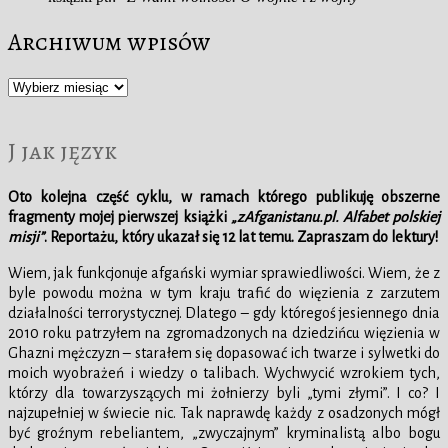
Archiwum wpisów
Archiwum
wpisów
J jak język
Oto kolejna część cyklu, w ramach którego publikuję obszerne
fragmenty mojej pierwszej książki
„zAfganistanu.pl. Alfabet polskiej
misji”
. Reportażu, który ukazał się 12 lat temu. Zapraszam do lektury!
Wiem, jak funkcjonuje afgański wymiar sprawiedliwości. Wiem, że z
byle powodu można w tym kraju trafić do więzienia z zarzutem
działalności terrorystycznej. Dlatego – gdy któregoś jesiennego dnia
2010 roku patrzyłem na zgromadzonych na dziedzińcu więzienia w
Ghazni mężczyzn – starałem się dopasować ich twarze i sylwetki do
moich wyobrażeń i wiedzy o talibach. Wychwycić wzrokiem tych,
którzy dla towarzyszących mi żołnierzy byli „tymi złymi”. I co? I
najzupełniej w świecie nic. Tak naprawdę każdy z osadzonych mógł
być groźnym rebeliantem, „zwyczajnym” kryminalistą albo bogu