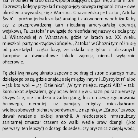
zła” w odniesieniu do osad współpracujących, bądź nie, z siłami ISAF.
To zresztą kolejny przykład misyjno-językowego regionalizmu – owe
określenia wywodzą się z Warriora. Ghaznieńska jest za to „Zatoka
Świń” – próżno jednak szukać analogii z akwenem w pobliżu Kuby
czy z przeprowadzoną tam nieudaną amerykańską operacją
wojskową. Ta „zatoka” nawiązuje do nieoficjalnej nazwy osiedla przy
ul. Wilanowskiej w Warszawie, gdzie w latach 80. XX wieku
mieszkali partyjno-rządowi oficjele. „Zatoka” w Ghazni tym różni się
od pozostałych części bazy, że składa się tylko z blaszanych
kampów, a dwuosobowe lokale zajmują niemal wyłącznie
oficerowie.
Tę złośliwą nazwę uknuto zapewne po drugiej stronie starego muru
dzielącego bazę, gdzie znajduje się między innymi „Dystrykt 13” albo
– jak kto woli – „13. Dzielnica”. „W tym miejscu rządzi Alfa” – taki
komunikat usłyszałem, gdy pojawiłem się w Ghazni po raz pierwszy.
Oczywiście, nie chodziło o żaden gang, lecz o nazwę zgrupowania
bojowego, niemniej luz panujący między mieszkańcami
wieloosobowych bichat w porównaniu z napinką w „Zatoce” zawsze
dawał wrażenie lekkiej anarchii. A niedostatek infrastruktury
sanitarnej zmuszał czasem do walki wedle praw dżungli („kto
pierwszy, ten lepszy”) o dostęp do sedesu czy prysznica z ciepłą wodą.