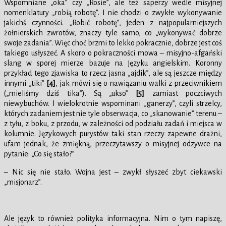
Wspomniane „oka” czy „Rosie”, ale też saperzy wedle misyjnej
nomenklatury „robią robotę”. I nie chodzi o zwykłe wykonywanie
jakichś czynności. „Robić robotę”, jeden z najpopularniejszych
żołnierskich zwrotów, znaczy tyle samo, co „wykonywać dobrze
swoje zadania”. Więc choć brzmi to lekko pokracznie, dobrze jest coś
takiego usłyszeć. A skoro o pokraczności mowa – misyjno-afgański
slang w sporej mierze bazuje na języku angielskim. Koronny
przykład tego zjawiska to rzecz jasna „ajdik”, ale są jeszcze między
innymi „tiki”
[4]
, jak mówi się o nawiązaniu walki z przeciwnikiem
(„mieliśmy dziś tika”). Są „ukso”
[5]
zamiast poczciwych
niewybuchów. I wielokrotnie wspominani „ganerzy”, czyli strzelcy,
których zadaniem jest nie tyle obserwacja, co „skanowanie” terenu –
z tyłu, z boku, z przodu, w zależności od podziału zadań i miejsca w
kolumnie. Językowych purystów taki stan rzeczy zapewne drażni,
ufam jednak, że zmiękną, przeczytawszy o misyjnej odzywce na
pytanie: „Co się stało?”
– Nic się nie stało. Wojna jest – zwykł słyszeć zbyt ciekawski
„misjonarz”.
Ale język to również polityka informacyjna. Nim o tym napiszę,