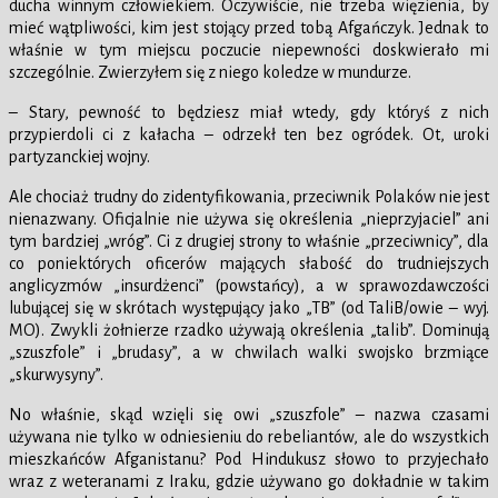
ducha winnym człowiekiem. Oczywiście, nie trzeba więzienia, by
mieć wątpliwości, kim jest stojący przed tobą Afgańczyk. Jednak to
właśnie w tym miejscu poczucie niepewności doskwierało mi
szczególnie. Zwierzyłem się z niego koledze w mundurze.
– Stary, pewność to będziesz miał wtedy, gdy któryś z nich
przypierdoli ci z kałacha – odrzekł ten bez ogródek. Ot, uroki
partyzanckiej wojny.
Ale chociaż trudny do zidentyfikowania, przeciwnik Polaków nie jest
nienazwany. Oficjalnie nie używa się określenia „nieprzyjaciel” ani
tym bardziej „wróg”. Ci z drugiej strony to właśnie „przeciwnicy”, dla
co poniektórych oficerów mających słabość do trudniejszych
anglicyzmów „insurdżenci” (powstańcy), a w sprawozdawczości
lubującej się w skrótach występujący jako „TB” (od TaliB/owie – wyj.
MO). Zwykli żołnierze rzadko używają określenia „talib”. Dominują
„szuszfole” i „brudasy”, a w chwilach walki swojsko brzmiące
„skurwysyny”.
No właśnie, skąd wzięli się owi „szuszfole” – nazwa czasami
używana nie tylko w odniesieniu do rebeliantów, ale do wszystkich
mieszkańców Afganistanu? Pod Hindukusz słowo to przyjechało
wraz z weteranami z Iraku, gdzie używano go dokładnie w takim