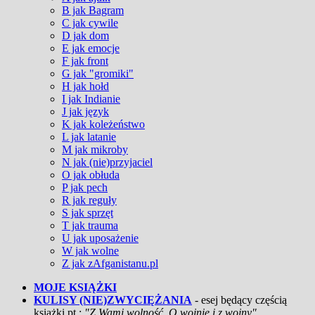
B jak Bagram
C jak cywile
D jak dom
E jak emocje
F jak front
G jak "gromiki"
H jak hołd
I jak Indianie
J jak język
K jak koleżeństwo
L jak latanie
M jak mikroby
N jak (nie)przyjaciel
O jak obłuda
P jak pech
R jak reguły
S jak sprzęt
T jak trauma
U jak uposażenie
W jak wolne
Z jak zAfganistanu.pl
MOJE KSIĄŻKI
KULISY (NIE)ZWYCIĘŻANIA
- esej będący częścią
książki pt.:
"Z Wami wolność. O wojnie i z wojny"