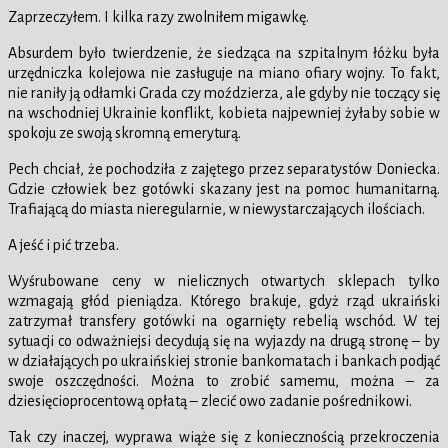
Zaprzeczyłem. I kilka razy zwolniłem migawkę.
Absurdem było twierdzenie, że siedząca na szpitalnym łóżku była
urzędniczka kolejowa nie zasługuje na miano ofiary wojny. To fakt,
nie raniły ją odłamki Grada czy moździerza, ale gdyby nie toczący się
na wschodniej Ukrainie konflikt, kobieta najpewniej żyłaby sobie w
spokoju ze swoją skromną emeryturą.
Pech chciał, że pochodziła z zajętego przez separatystów Doniecka.
Gdzie człowiek bez gotówki skazany jest na pomoc humanitarną.
Trafiającą do miasta nieregularnie, w niewystarczających ilościach.
A jeść i pić trzeba.
Wyśrubowane ceny w nielicznych otwartych sklepach tylko
wzmagają głód pieniądza. Którego brakuje, gdyż rząd ukraiński
zatrzymał transfery gotówki na ogarnięty rebelią wschód. W tej
sytuacji co odważniejsi decydują się na wyjazdy na drugą stronę – by
w działających po ukraińskiej stronie bankomatach i bankach podjąć
swoje oszczędności. Można to zrobić samemu, można – za
dziesięcioprocentową opłatą – zlecić owo zadanie pośrednikowi.
Tak czy inaczej, wyprawa wiąże się z koniecznością przekroczenia