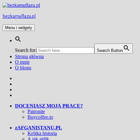
Przejdź
do
treści
bezkamuflazu.pl
Menu i widgety
Search for:
Search Button
Strona główna
O mnie
O blogu
Facebook
Twitter
Instagram
YouTube
DOCENIASZ MOJĄ PRACĘ?
Patronite
Buycoffee.to
zAFGANISTANU.PL
Krótka historia
A jak ajdik