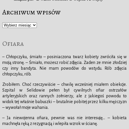
Archiwum wpisów
Archiwum
wpisów
Ofiara
– Chłopczyku, śmiało – posiniaczona twarz kobiety zwróciła się w
moją stronę. – Śmiało, możesz robić zdjęcia. Żaden ze mnie złodziej
czy inny bandyta. Nie mam powodów do wstydu. Rób zdjęcia
chłopczyku, rób.
Zrobiłem. Choć rzeczywiście – chwilę wcześniej miałem obiekcje.
Szpital w Selidowie pełen był cywilnych ofiar ostrzałów
artyleryjskich oraz rannych żołnierzy, ale z jakiegoś powodu to
widok tej właśnie babuszki – brutalnie pobitej przez kilku mężczyzn
– wywołał moje wahania.
– Ja niewojenna ofiara, pewnie was nie interesuję… – kobieta
machnęła ręką z rezygnacją i wlepiła wzrok w ścianę.