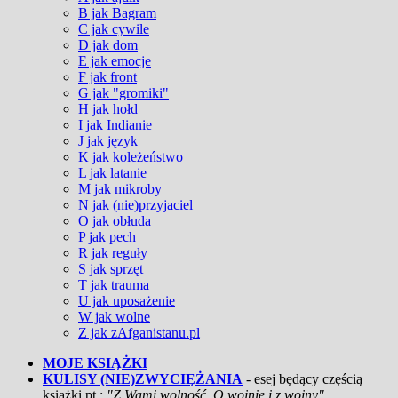
B jak Bagram
C jak cywile
D jak dom
E jak emocje
F jak front
G jak "gromiki"
H jak hołd
I jak Indianie
J jak język
K jak koleżeństwo
L jak latanie
M jak mikroby
N jak (nie)przyjaciel
O jak obłuda
P jak pech
R jak reguły
S jak sprzęt
T jak trauma
U jak uposażenie
W jak wolne
Z jak zAfganistanu.pl
MOJE KSIĄŻKI
KULISY (NIE)ZWYCIĘŻANIA
- esej będący częścią
książki pt.:
"Z Wami wolność. O wojnie i z wojny"