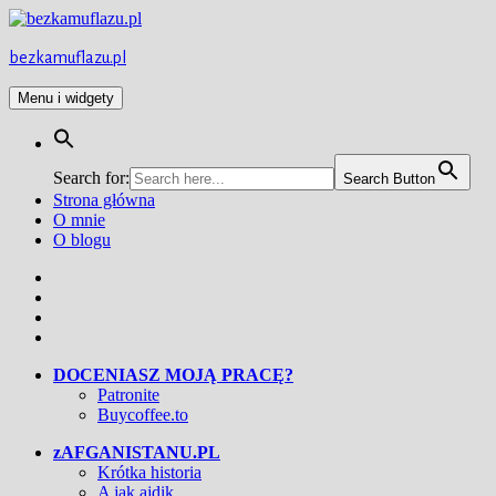
Przejdź
do
treści
bezkamuflazu.pl
Menu i widgety
Search for:
Search Button
Strona główna
O mnie
O blogu
Facebook
Twitter
Instagram
YouTube
DOCENIASZ MOJĄ PRACĘ?
Patronite
Buycoffee.to
zAFGANISTANU.PL
Krótka historia
A jak ajdik