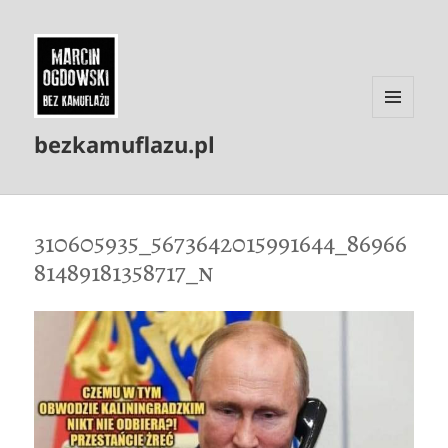
MENU
bezkamuflazu.pl
I
WIDGETY
310605935_5673642015991644_86966
81489181358717_n