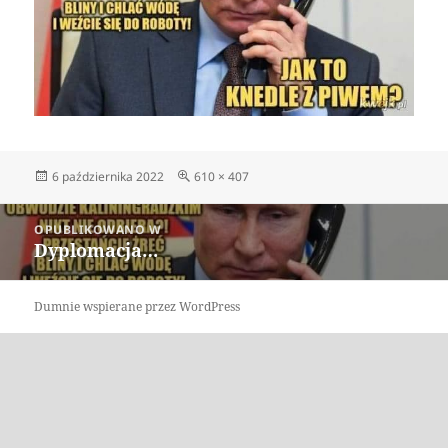
Data
Pełny
6 października 2022
610 × 407
publikacji
rozmiar
Nawigacja
OPUBLIKOWANO W
wpisu
Dyplomacja…
Dumnie wspierane przez WordPress