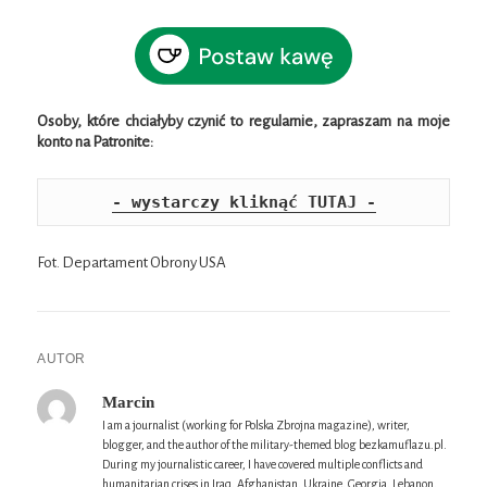
Osoby, które chciałyby czynić to regularnie, zapraszam na moje
konto na Patronite:
- wystarczy kliknąć TUTAJ -
Fot. Departament Obrony USA
AUTOR
Marcin
I am a journalist (working for Polska Zbrojna magazine), writer,
blogger, and the author of the military-themed blog bezkamuflazu.pl.
During my journalistic career, I have covered multiple conflicts and
humanitarian crises in Iraq, Afghanistan, Ukraine, Georgia, Lebanon,