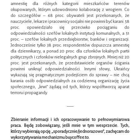
amnestię dla różnych kategorii mieszkańców terenów
okupowanych, którym udowodniono kolaborację z wrogiem. Co
do szczegółów – 68 proc. obywateli jest przekonanych, że
nauczyciele, lekarze i pracownicy socjalni nie powinni być karani. 58
proc. opowiedziało się przeciwko pociąganiu do
odpowiedzialności szefów lokalnych instytucji komunalnych, a 51
proc. – szefów lokalnych przedsiębiorstw, banków i organizacji.
Jednocześnie tylko 38 proc. respondentów dopuszcza amnestię
dla dziennikarzy, a ponad 20 proc. dla członków lokalnych partii
politycznych i członków nielegalnych grup zbrojnych. Mniej niż 20
proc. jest przekonanych, że przedstawiciele organów ścigania
powinni uniknąć odpowiedzialności. Innymi słowy, Ukraińcy
wykazują się pragmatycznym podejściem do sprawy – nie chcą
karania osób odpowiedzialnych za codzienną organizację życia
społecznego, „krwi” żądają od tych, którzy współtworzą aparat
terroru i propagandy.
—–
Zbieranie informacji i ich opracowywanie to pełnowymiarowa
praca. Będę zobowiązany, jeśli mnie w tym wesprzecie.
Tych,
którzy wybierają opcję „sporadycznie/jednorazowo”, zachęcam do
wykorzystywania mechanizmu buycoffee.to.