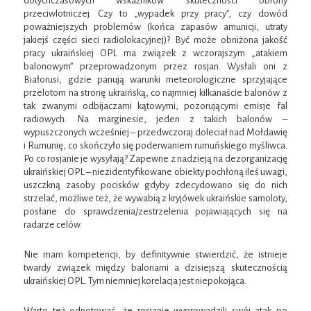
dotychczasowych wskaźników skuteczności obrony
przeciwlotniczej. Czy to „wypadek przy pracy”, czy dowód
poważniejszych problemów (końca zapasów amunicji, utraty
jakiejś części sieci radiolokacyjnej)? Być może obniżona jakość
pracy ukraińskiej OPL ma związek z wczorajszym „atakiem
balonowym” przeprowadzonym przez rosjan. Wysłali oni z
Białorusi, gdzie panują warunki meteorologiczne sprzyjające
przelotom na stronę ukraińską, co najmniej kilkanaście balonów z
tak zwanymi odbijaczami kątowymi, pozorującymi emisje fal
radiowych. Na marginesie, jeden z takich balonów –
wypuszczonych wcześniej – przedwczoraj doleciał nad Mołdawię
i Rumunię, co skończyło się poderwaniem rumuńskiego myśliwca.
Po co rosjanie je wysyłają? Zapewne z nadzieją na dezorganizację
ukraińskiej OPL – niezidentyfikowane obiekty pochłoną ileś uwagi,
uszczkną zasoby pocisków gdyby zdecydowano się do nich
strzelać, możliwe też, że wywabią z kryjówek ukraińskie samoloty,
posłane do sprawdzenia/zestrzelenia pojawiających się na
radarze celów.
Nie mam kompetencji, by definitywnie stwierdzić, że istnieje
twardy związek między balonami a dzisiejszą skutecznością
ukraińskiej OPL. Tym niemniej korelacja jest niepokojąca.
Warto też odnotować, że rosjanie wyprowadzili swój atak po