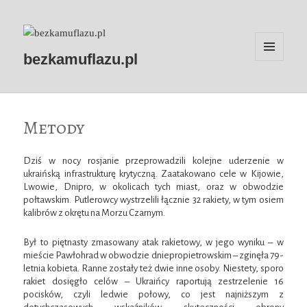
bezkamuflazu.pl
MENU
I
WIDGETY
Metody
Dziś w nocy rosjanie przeprowadzili kolejne uderzenie w
ukraińską infrastrukturę krytyczną. Zaatakowano cele w Kijowie,
Lwowie, Dnipro, w okolicach tych miast, oraz w obwodzie
połtawskim. Putlerowcy wystrzelili łącznie 32 rakiety, w tym osiem
kalibrów z okrętu na Morzu Czarnym.
Był to piętnasty zmasowany atak rakietowy, w jego wyniku – w
mieście Pawłohrad w obwodzie dniepropietrowskim – zginęła 79-
letnia kobieta. Ranne zostały też dwie inne osoby. Niestety, sporo
rakiet dosięgło celów – Ukraińcy raportują zestrzelenie 16
pocisków, czyli ledwie połowy, co jest najniższym z