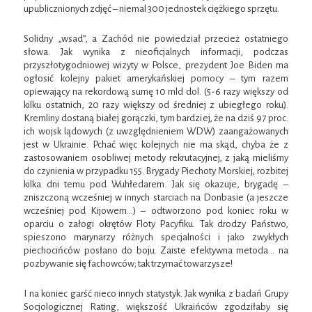
upublicznionych zdjęć – niemal 300 jednostek ciężkiego sprzętu.
Solidny „wsad”, a Zachód nie powiedział przecież ostatniego
słowa. Jak wynika z nieoficjalnych informacji, podczas
przyszłotygodniowej wizyty w Polsce, prezydent Joe Biden ma
ogłosić kolejny pakiet amerykańskiej pomocy – tym razem
opiewający na rekordową sumę 10 mld dol. (5-6 razy większy od
kilku ostatnich, 20 razy większy od średniej z ubiegłego roku).
Kremliny dostaną białej gorączki, tym bardziej, że na dziś 97 proc.
ich wojsk lądowych (z uwzględnieniem WDW) zaangażowanych
jest w Ukrainie. Pchać więc kolejnych nie ma skąd, chyba że z
zastosowaniem osobliwej metody rekrutacyjnej, z jaką mieliśmy
do czynienia w przypadku 155. Brygady Piechoty Morskiej, rozbitej
kilka dni temu pod Wuhłedarem. Jak się okazuje, brygadę –
zniszczoną wcześniej w innych starciach na Donbasie (a jeszcze
wcześniej pod Kijowem…) – odtworzono pod koniec roku w
oparciu o załogi okrętów Floty Pacyfiku. Tak drodzy Państwo,
spieszono marynarzy różnych specjalności i jako zwykłych
piechocińców posłano do boju. Zaiste efektywna metoda… na
pozbywanie się fachowców; tak trzymać towarzysze!
I na koniec garść nieco innych statystyk. Jak wynika z badań Grupy
Socjologicznej Rating, większość Ukraińców zgodziłaby się