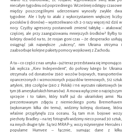
niecałym tygodniu od poprzedniego. Wcześniej odstępy czasowe
między poszczególnymi uderzeniami wynosiły zwykle dwa
tygodnie. Ale i były to ataki z wykorzystaniem większej liczby
pocisków (i dronów) – wystrzeliwano ich 2-3 razy więcej niż dziś w
nocy. Czyżby agresorzy postanowili zmienić taktykę – atakować
częściej, ale przy zaangażowaniu mniejszych środków? Byłby to
kolejny dowód na to, że rosjan goni czas – że desperacko usiłują
osiągnąć jak największe „sukcesy”, nim Ukraina otrzyma i
zaabsorbuje kolejne pakiety pomocy wojskowej z Zachodu.
A ta – co części z nas umyka – już teraz przedstawia się imponująco.
Jak wylicza „Kiev Independent”, do połowy lutego br. Ukraina
otrzymała od donatorów 3560 wozów bojowych, transporterów
opancerzonych i wzmocnionych pojazdów terenowych, 512 sztuk
artylerii, 389 czołgów (260 z Polski) i 116 wyrzutni rakietowych (w
tym 38 amerykańskich himarsów). A mowa wyłącznie o najcięższym
sprzęcie i to takim, który trafił już do ukraińskiej armii. Na
prezentowanym zdjęciu z niemieckiego portu
Bremerhaven
(wykonanym kilka dni temu), widzimy kolejną dostawę, która
właśnie przypłynęła zza oceanu. Są tam m.in. bojowe wozy
piechoty Bradley – na tej fotografii widzimy nieco ponad 30 sztuk,
na innych drugie tyle. Są też MRAP-y, wozy inżynieryjne Hercules i
popularne Humvee – łącznie, sumując dane z kilku