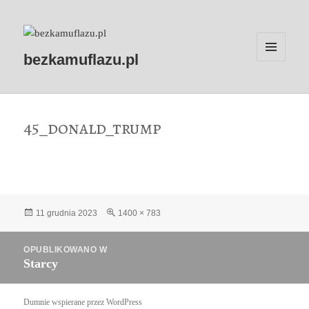
bezkamuflazu.pl
MENU
I
WIDGETY
45_donald_trump
Data
Pełny
11 grudnia 2023
1400 × 783
publikacji
rozmiar
Nawigacja
OPUBLIKOWANO W
wpisu
Starcy
Dumnie wspierane przez WordPress