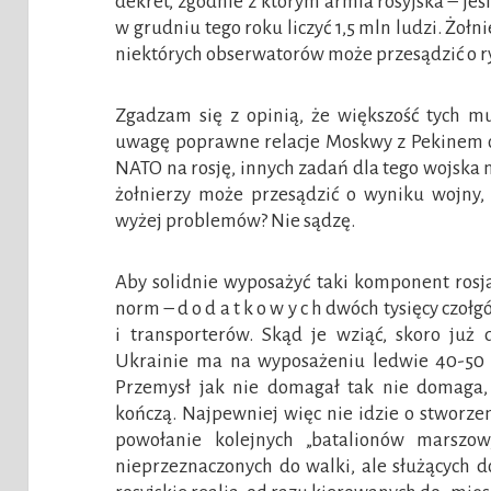
dekret, zgodnie z którym armia rosyjska – jeśl
w grudniu tego roku liczyć 1,5 mln ludzi. Żołn
niektórych obserwatorów może przesądzić o ry
Zgadzam się z opinią, że większość tych mu
uwagę poprawne relacje Moskwy z Pekinem or
NATO na rosję, innych zadań dla tego wojska n
żołnierzy może przesądzić o wyniku wojny,
wyżej problemów? Nie sądzę.
Aby solidnie wyposażyć taki komponent rosj
norm – d o d a t k o w y c h dwóch tysięcy czo
i transporterów. Skąd je wziąć, skoro już 
Ukrainie ma na wyposażeniu ledwie 40-50 
Przemysł jak nie domagał tak nie domaga, 
kończą. Najpewniej więc nie idzie o stworze
powołanie kolejnych „batalionów marszow
nieprzeznaczonych do walki, ale służących 