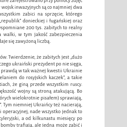
 które zarejestrowano przy pomocy zdjęć
ty wojsk inwazyjnych są co najmniej dwa
wszystkim zabici na sprzęcie, którego
„republik” donieckiej i ługańskiej oraz
wspomniane 200 tys. zabitych to realny
a walki, w tym jakość zabezpieczenia
aje się zawyżoną liczbą.
w. Twierdzenie, że zabitych jest „dużo
czego ukraiński prezydent po nie sięga,
 z prawdą w tak ważnej kwestii Ukrainie
elaniem do rosyjskich kaczek”, a takie
iach, że giną przede wszystkim ruscy.
iększość wojny są stroną atakującą. Bo
tórych wielokrotnie pisałem) sprawiają,
”. Tym niemniej Ukraińcy też nacierają,
i operacyjnej, nade wszystko jednak to
yleryjski, a od kilkunastu miesięcy po
 bomby trafiają, ale jedna może zabić i