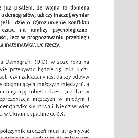
z już pisałem, że wojna to domena
 o demografów; tak czy inaczej, wymiar
 jeśli idzie o (z)rozumienie konfliktu
czasu na analizy psychologiczno-
łości, lecz w prognozowaniu przebiegu
rda matematyka”. Do rzeczy.
tu Demografii (UID), w 2025 roku na
wie przebywać będzie 25 mln ludzi.
ób, czyli zakładany jest dalszy odpływ
ów obejmujących mężczyzn między 18. a
m migrację kobiet i dzieci. Już dziś w
reprezentacja mężczyzn w młodym i
encja tylko się utrwali. Nie dziwi więc
i w Ukrainie spadnie do 0,9.
spółczynnik urodzeń musi utrzymywać