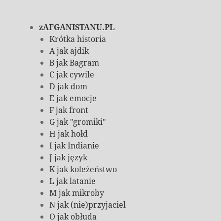
zAFGANISTANU.PL
Krótka historia
A jak ajdik
B jak Bagram
C jak cywile
D jak dom
E jak emocje
F jak front
G jak "gromiki"
H jak hołd
I jak Indianie
J jak język
K jak koleżeństwo
L jak latanie
M jak mikroby
N jak (nie)przyjaciel
O jak obłuda