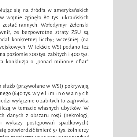
wołując się na źródła w amerykańskich
w wojnie zginęło 80 tys. ukraińskich
o zostać rannych. Wołodymyr Zełenski
wnił, że bezpowrotne straty ZSU są
odał konkretnej liczby; wcześniej (na
h wojskowych. W tekście WSJ podano też
na poziomie 200 tys. zabitych i 400 tys.
a konkluzja o „ponad milionie ofiar”
ich służb (przywołane w WSJ) pokrywają
o (640 tys. w y e l i m i n o w a n y c h
hodzi wyłącznie o zabitych to zagrywka
 milczą w temacie własnych ubytków. W
ch danych z obszaru rosji (nekrologi,
 i wykazy postępowań spadkowych)
ę potwierdzić śmierć 57 tys. żołnierzy