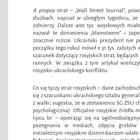
A propos
strat – „Wall Street Journal”, po
służbach, napisał w ubiegłym tygodniu, że 
żołnierzy. Dalsze 400 tys. wojskowych miał
nazwał te doniesienia „kłamstwem” i zape
znacznie niższe. Ukraiński prezydent nie p
początku tego roku) mówił o 31 tys. zabityc
szacunek dotyczący rosyjskich strat, będących 
rannych. W związku z tym artykuł wieńczył
rosyjsko-ukraińskiego konfliktu.
Co się tyczy strat rosyjskich – dane zachodn
się z szacunkami ukraińskiego sztabu generalneg
z walki; sugestia, że w zestawieniu SG ZSU c
psychologiczna). Oficjalne rosyjskie źródła
lipcu br. – opierając się na ogólnodostępny
pożegnania w mediach, zdjęcia grobów
niezależnym rosyjskim dziennikarzom udało si