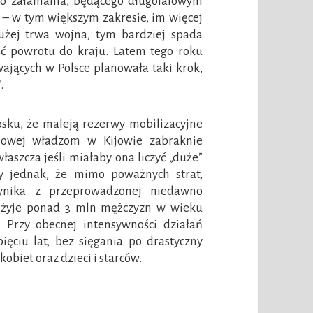
go załamania, będącego długofalowym
ić – w tym większym zakresie, im więcej
użej trwa wojna, tym bardziej spada
ść powrotu do kraju. Latem tego roku
ających w Polsce planowała taki krok,
.
osku, że maleją rezerwy mobilizacyjne
nowej władzom w Kijowie zabraknie
aszcza jeśli miałaby ona liczyć „duże”
my jednak, że mimo poważnych strat,
ynika z przeprowadzonej niedawno
u żyje ponad 3 mln mężczyzn w wieku
 Przy obecnej intensywności działań
ięciu lat, bez sięgania po drastyczny
obiet oraz dzieci i starców.