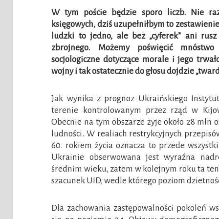
W tym poście będzie sporo liczb. Nie ra
księgowych, dziś uzupełniłbym to zestawienie
ludzki to jedno, ale bez „cyferek” ani rusz
zbrojnego. Możemy poświęcić mnóstwo 
socjologiczne dotyczące morale i jego trwa
wojny i tak ostatecznie do głosu dojdzie „twa
Jak wynika z prognoz Ukraińskiego Instytu
terenie kontrolowanym przez rząd w Kijo
Obecnie na tym obszarze żyje około 28 mln os
ludności. W realiach restrykcyjnych przepis
60. rokiem życia oznacza to przede wszystki
Ukrainie obserwowana jest wyraźna nad
średnim wieku, zatem w kolejnym roku ta tend
szacunek UID, wedle którego poziom dzietnośc
Dla zachowania zastępowalności pokoleń w