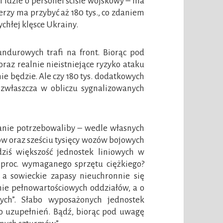
i idzie o personel ściśle wojskowy – ma
ierzy ma przybyć aż 180 tys., co zdaniem
chłej klęsce Ukrainy.
ndurowych trafi na front. Biorąc pod
az realnie nieistniejące ryzyko ataku
ie będzie. Ale czy 180 tys. dodatkowych
 zwłaszcza w obliczu sygnalizowanych
anie potrzebowaliby – wedle własnych
łgów oraz sześciu tysięcy wozów bojowych
dziś większość jednostek liniowych w
proc. wymaganego sprzętu ciężkiego?
a sowieckie zapasy nieuchronnie się
nie pełnowartościowych oddziałów, a o
ych”. Słabo wyposażonych jednostek
do uzupełnień. Bądź, biorąc pod uwagę