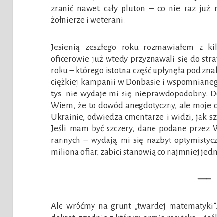
zranić nawet cały pluton – co nie raz już
żołnierze i weterani.
Jesienią zeszłego roku rozmawiałem z ki
oficerowie już wtedy przyznawali się do stra
roku – którego istotna część upłynęła pod z
ciężkiej kampanii w Donbasie i wspomnianeg
tys. nie wydaje mi się nieprawdopodobny. Do
Wiem, że to dowód anegdotyczny, ale moje o
Ukrainie, odwiedza cmentarze i widzi, jak 
Jeśli mam być szczery, dane podane przez W
rannych – wydają mi się nazbyt optymistycz
miliona ofiar, zabici stanowią co najmniej jed
—–
Ale wróćmy na grunt „twardej matematyki”.