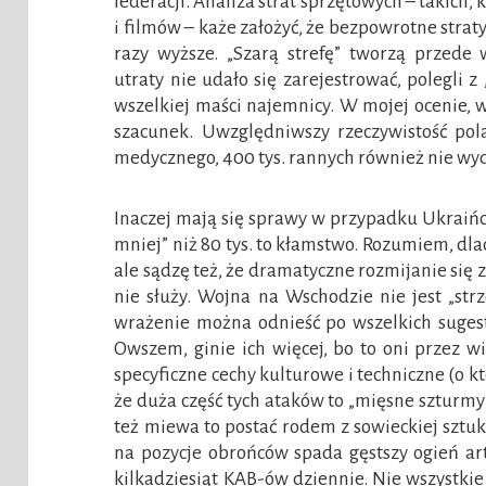
federacji. Analiza strat sprzętowych – takich,
i filmów – każe założyć, że bezpowrotne stra
razy wyższe. „Szarą strefę” tworzą przede 
utraty nie udało się zarejestrować, polegli z 
wszelkiej maści najemnicy. W mojej ocenie, 
szacunek. Uwzględniwszy rzeczywistość pol
medycznego, 400 tys. rannych również nie wyd
Inaczej mają się sprawy w przypadku Ukraińcó
mniej” niż 80 tys. to kłamstwo. Rozumiem, dla
ale sądzę też, że dramatyczne rozmijanie się
nie służy. Wojna na Wschodzie nie jest „strz
wrażenie można odnieść po wszelkich sugest
Owszem, ginie ich więcej, bo to oni przez w
specyficzne cechy kulturowe i techniczne (o k
że duża część tych ataków to „mięsne szturmy
też miewa to postać rodem z sowieckiej sztuk
na pozycje obrońców spada gęstszy ogień art
kilkadziesiąt KAB-ów dziennie. Nie wszystkie