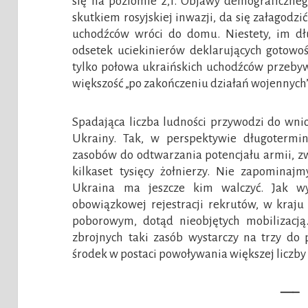
się na poziomie 2,1. Objawy demograficzne
skutkiem rosyjskiej inwazji, da się załagodz
uchodźców wróci do domu. Niestety, im dł
odsetek uciekinierów deklarujących gotowo
tylko połowa ukraińskich uchodźców przebyw
większość „po zakończeniu działań wojennych”
Spadająca liczba ludności przywodzi do wni
Ukrainy. Tak, w perspektywie długotermi
zasobów do odtwarzania potencjału armii, zwł
kilkaset tysięcy żołnierzy. Nie zapominaj
Ukraina ma jeszcze kim walczyć. Jak w
obowiązkowej rejestracji rekrutów, w kraj
poborowym, dotąd nieobjętych mobilizacją.
zbrojnych taki zasób wystarczy na trzy do p
środek w postaci powoływania większej liczby k
—–