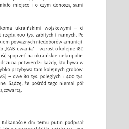
 miało miejsce i o czym donoszą sami
lkoma ukraińskimi wojskowymi – ci
t rzędu 300 tys. zabitych i rannych. Po
nakiem poważnych niedoborów amunicji,
o „KAB-owania” – wzrost o kolejne 180
ść spojrzeć na ukraińskie nekropolie.
dczucia potwierdzi każdy, kto bywa w
szybko przybywa tam kolejnych grobów.
SJ – owe 80 tys. poległych i 400 tys.
ne. Sądzę, że pośród tego niemal pół
ną czwartą.
 Kilkanaście dni temu putin podpisał