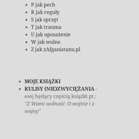
P jak pech
R jak reguły
S jak sprzęt
T jak trauma
U jak uposażenie
W jak wolne
Z jak zAfganistanu.pl
MOJE KSIĄŻKI
KULISY (NIE)ZWYCIĘŻANIA
-
esej będący częścią książki pt.:
"Z Wami wolność. O wojnie i z
wojny"