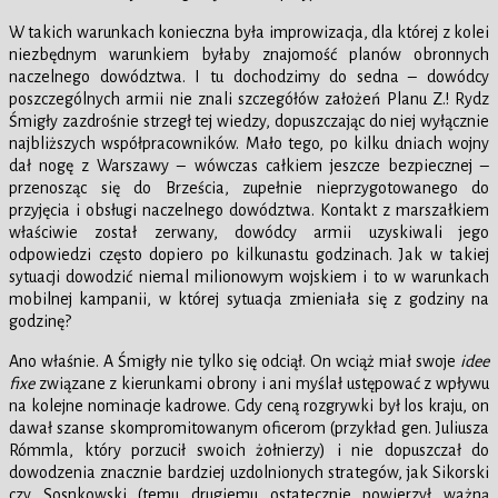
W takich warunkach konieczna była improwizacja, dla której z kolei
niezbędnym warunkiem byłaby znajomość planów obronnych
naczelnego dowództwa. I tu dochodzimy do sedna – dowódcy
poszczególnych armii nie znali szczegółów założeń Planu Z.! Rydz
Śmigły zazdrośnie strzegł tej wiedzy, dopuszczając do niej wyłącznie
najbliższych współpracowników. Mało tego, po kilku dniach wojny
dał nogę z Warszawy – wówczas całkiem jeszcze bezpiecznej –
przenosząc się do Brześcia, zupełnie nieprzygotowanego do
przyjęcia i obsługi naczelnego dowództwa. Kontakt z marszałkiem
właściwie został zerwany, dowódcy armii uzyskiwali jego
odpowiedzi często dopiero po kilkunastu godzinach. Jak w takiej
sytuacji dowodzić niemal milionowym wojskiem i to w warunkach
mobilnej kampanii, w której sytuacja zmieniała się z godziny na
godzinę?
Ano właśnie. A Śmigły nie tylko się odciął. On wciąż miał swoje
idee
fixe
związane z kierunkami obrony i ani myślał ustępować z wpływu
na kolejne nominacje kadrowe. Gdy ceną rozgrywki był los kraju, on
dawał szanse skompromitowanym oficerom (przykład gen. Juliusza
Rómmla, który porzucił swoich żołnierzy) i nie dopuszczał do
dowodzenia znacznie bardziej uzdolnionych strategów, jak Sikorski
czy Sosnkowski (temu drugiemu ostatecznie powierzył ważną