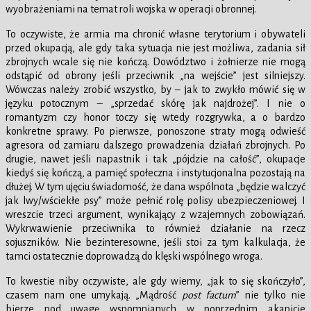
wyobrażeniami na temat roli wojska w operacji obronnej.
To oczywiste, że armia ma chronić własne terytorium i obywateli
przed okupacją, ale gdy taka sytuacja nie jest możliwa, zadania sił
zbrojnych wcale się nie kończą. Dowództwo i żołnierze nie mogą
odstąpić od obrony jeśli przeciwnik „na wejście” jest silniejszy.
Wówczas należy zrobić wszystko, by – jak to zwykło mówić się w
języku potocznym – „sprzedać skórę jak najdrożej”. I nie o
romantyzm czy honor toczy się wtedy rozgrywka, a o bardzo
konkretne sprawy. Po pierwsze, ponoszone straty mogą odwieść
agresora od zamiaru dalszego prowadzenia działań zbrojnych. Po
drugie, nawet jeśli napastnik i tak „pójdzie na całość”, okupacje
kiedyś się kończą, a pamięć społeczna i instytucjonalna pozostają na
dłużej. W tym ujęciu świadomość, że dana wspólnota „będzie walczyć
jak lwy/wściekłe psy” może pełnić rolę polisy ubezpieczeniowej. I
wreszcie trzeci argument, wynikający z wzajemnych zobowiązań.
Wykrwawienie przeciwnika to również działanie na rzecz
sojuszników. Nie bezinteresowne, jeśli stoi za tym kalkulacja, że
tamci ostatecznie doprowadzą do klęski wspólnego wroga.
To kwestie niby oczywiste, ale gdy wiemy, „jak to się skończyło”,
czasem nam one umykają. „Mądrość
post factum
” nie tylko nie
bierze pod uwagę wspomnianych w poprzednim akapicie