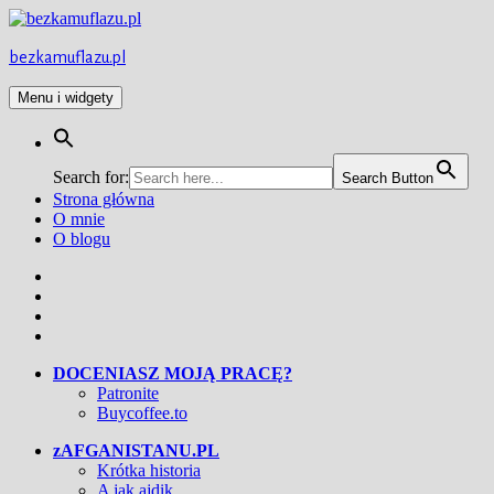
Przejdź
do
treści
bezkamuflazu.pl
Menu i widgety
Search for:
Search Button
Strona główna
O mnie
O blogu
Facebook
Twitter
Instagram
YouTube
DOCENIASZ MOJĄ PRACĘ?
Patronite
Buycoffee.to
zAFGANISTANU.PL
Krótka historia
A jak ajdik