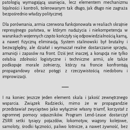
patologią wymagającą usunięcia, lecz elementem mechanizmu
lojalności i kontroli, tolerowanym tak długo, jak długo nie zagraża
bezpośrednio władzy politycznej.
Dla porównania, armia czerwona funkcjonowała w realiach skrajnie
represyjnego państwa, w którym nadużycia i niekompetencja w
warunkach wojennych często kończyły się odpowiedzialnością karną,
a nawet fizyczną eliminacją. System stalinowski był brutalny i
bezwzględny, ale działał i wymuszał realne dostarczanie sprzętu,
amunicji i zapasów na front. Dziś jest inaczej, a korupcja nie tylko
osłabia zdolności logistyczne i techniczne armii, ale także
podkopuje morale żołnierzy, którzy na froncie konfrontują
propagandowy obraz potęgi z rzeczywistością niedoboru i
improwizacji.
—–
I na koniec jeszcze jeden element: skala i jakość zewnętrznego
wsparcia. Związek Radziecki, mimo że w propagandzie
przedstawiał zwycięstwo jako wyłącznie własny triumf, korzystał z
ogromnej pomocy sojuszników. Program Lend-Lease dostarczył
ZSRR setki tysięcy pojazdów, lokomotyw, wagony kolejowe,
samoloty, środki łączności, paliwo lotnicze, a nawet żywność, bez