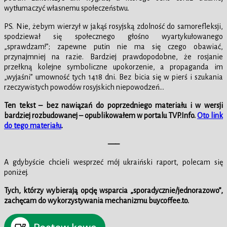
wytłumaczyć własnemu społeczeństwu.
PS. Nie, żebym wierzył w jakąś rosyjską zdolność do samorefleksji,
spodziewał się społecznego głośno wyartykułowanego
„sprawdzam!”; zapewne putin nie ma się czego obawiać,
przynajmniej na razie. Bardziej prawdopodobne, że rosjanie
przełkną kolejne symboliczne upokorzenie, a propaganda im
„wyjaśni” umowność tych 1418 dni. Bez bicia się w pierś i szukania
rzeczywistych powodów rosyjskich niepowodzeń…
Ten tekst – bez nawiązań do poprzedniego materiału i w wersji
bardziej rozbudowanej – opublikowałem w portalu TVP.Info.
Oto link
do tego materiału
.
—–
A gdybyście chcieli wesprzeć mój ukraiński raport, polecam się
poniżej.
Tych, którzy wybierają opcję wsparcia „sporadycznie/jednorazowo”,
zachęcam do wykorzystywania mechanizmu buycoffee.to.