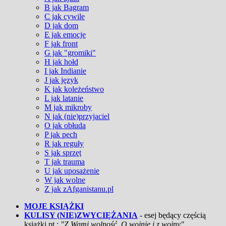
B jak Bagram
C jak cywile
D jak dom
E jak emocje
F jak front
G jak "gromiki"
H jak hołd
I jak Indianie
J jak język
K jak koleżeństwo
L jak latanie
M jak mikroby
N jak (nie)przyjaciel
O jak obłuda
P jak pech
R jak reguły
S jak sprzęt
T jak trauma
U jak uposażenie
W jak wolne
Z jak zAfganistanu.pl
MOJE KSIĄŻKI
KULISY (NIE)ZWYCIĘŻANIA
- esej będący częścią
książki pt.:
"Z Wami wolność. O wojnie i z wojny"