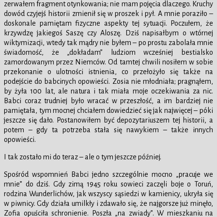
zerwałem fragment otynkowania; nie mam pojęcia dlaczego. Kruchy
dowód czyjejś historii zmienił się w proszek i pył. A mnie poraziło –
doskonale pamiętam fizyczne aspekty tej sytuacji. Poczułem, że
krzywdzę jakiegoś Saszę czy Aloszę. Dziś napisałbym o wtórnej
wiktymizacji, wtedy tak mądry nie byłem – po prostu zabolała mnie
świadomość, że „dokładam” ludziom wcześniej bestialsko
zamordowanym przez Niemców. Od tamtej chwili nosiłem w sobie
przekonanie o ulotności istnienia, co przełożyło się także na
podejście do babcinych opowieści. Zosia nie młodniała; pragnąłem,
by żyła 100 lat, ale natura i tak miała moje oczekiwania za nic.
Babci coraz trudniej było wracać w przeszłość, a im bardziej nie
pamiętała, tym mocnej chciałem dowiedzieć się jak najwięcej – póki
jeszcze się dało. Postanowiłem być depozytariuszem tej historii, a
potem – gdy ta potrzeba stała się nawykiem – także innych
opowieści.
I tak zostało mi do teraz – ale o tym jeszcze później.
Spośród wspomnień Babci jedno szczególnie mocno „pracuje we
mnie” do dziś. Gdy zimą 1945 roku sowieci zaczęli boje o Toruń,
rodzina Wunderlichów, jak wszyscy sąsiedzi w kamienicy, ukryła się
w piwnicy. Gdy działa umilkły i zdawało się, że najgorsze już minęło,
Zofia opuściła schronienie. Poszła „na zwiady”. W mieszkaniu na