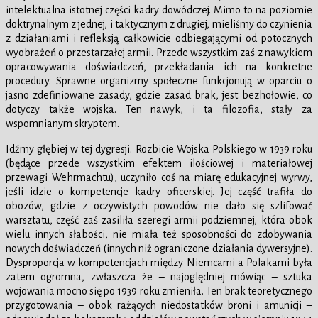
intelektualna istotnej części kadry dowódczej. Mimo to na poziomie
doktrynalnym z jednej, i taktycznym z drugiej, mieliśmy do czynienia
z działaniami i refleksją całkowicie odbiegającymi od potocznych
wyobrażeń o przestarzałej armii. Przede wszystkim zaś z nawykiem
opracowywania doświadczeń, przekładania ich na konkretne
procedury. Sprawne organizmy społeczne funkcjonują w oparciu o
jasno zdefiniowane zasady, gdzie zasad brak, jest bezhołowie, co
dotyczy także wojska. Ten nawyk, i ta filozofia, stały za
wspomnianym skryptem.
Idźmy głębiej w tej dygresji. Rozbicie Wojska Polskiego w 1939 roku
(będące przede wszystkim efektem ilościowej i materiałowej
przewagi Wehrmachtu), uczyniło coś na miarę edukacyjnej wyrwy,
jeśli idzie o kompetencje kadry oficerskiej. Jej część trafiła do
obozów, gdzie z oczywistych powodów nie dało się szlifować
warsztatu, część zaś zasiliła szeregi armii podziemnej, która obok
wielu innych słabości, nie miała też sposobności do zdobywania
nowych doświadczeń (innych niż ograniczone działania dywersyjne).
Dysproporcja w kompetencjach między Niemcami a Polakami była
zatem ogromna, zwłaszcza że – najoględniej mówiąc – sztuka
wojowania mocno się po 1939 roku zmieniła. Ten brak teoretycznego
przygotowania – obok rażących niedostatków broni i amunicji –