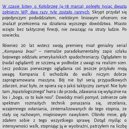
W czasie bitwy o Kołobrzeg (4-18 marca) poległo tysiąc dwustu
żołnierzy WP, dwa razy tyle zostało rannych.
Skrypt przydał się
pojedynczym pododdziałom, niektórym liniowym oficerom; nie
znalazł przełożenia na działania wyższego dowództwa. Miasto
wzięto bez taktycznej finezji, nie zważając na straty ludzie. Po
sowiecku.
Również 20 lat wstecz swoją premierę miał genialny serial
„Kompania braci”
– niemalże paradokumentalny zapis szlaku
bojowego oddziału amerykańskich spadochroniarzy. Oglądałem to
(nadal oglądam!) ze szczeną w podłodze z uwagi na realizm scen.
Lecz podczas pierwszego oglądania coś jeszcze przykuło moją
uwagę. Kompania E wchodziła do walki niczym dobrze
zaprogramowana maszyna. Bój nie był serią przypadkowych
zdarzeń, znać było, że opiera się o jakiś taktyczny zamysł. Nie było
tam „łopatologicznego” hurra i do przodu, zdawania się wyłącznie na
los i „boga, co to kule nosi”. Dowódcy mieli pomysł, żołnierze całe
spektrum rozmaitych technik poruszania się, strzelania,
wzajemnego osłaniania, zinternalizowanych do tego stopnia, że
stały się ruchowym, mięśniowym nawykiem. Olśniło mnie, gdy
zdałem sobie z tego wszystkiego sprawę. Dotąd myśląc o
intensywności walk, stopniując ją w wyobraźni, patrzyłem na liczbę