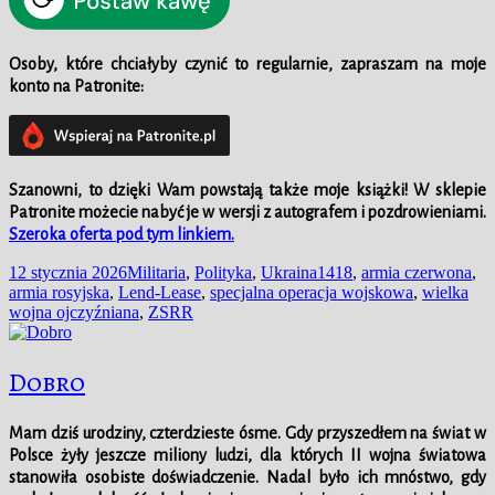
Osoby, które chciałyby czynić to regularnie, zapraszam na moje
konto na Patronite:
Szanowni, to dzięki Wam powstają także moje książki!
W
sklepie
Patronite możecie nabyć je w wersji z autografem i pozdrowieniami.
Szeroka oferta pod tym linkiem.
Data
Kategorie
Tagi
12 stycznia 2026
Militaria
,
Polityka
,
Ukraina
1418
,
armia czerwona
,
publikacji
armia rosyjska
,
Lend-Lease
,
specjalna operacja wojskowa
,
wielka
wojna ojczyźniana
,
ZSRR
Dobro
Mam dziś urodziny, czterdzieste ósme. Gdy przyszedłem na świat w
Polsce żyły jeszcze miliony ludzi, dla których II wojna światowa
stanowiła osobiste doświadczenie. Nadal było ich mnóstwo, gdy