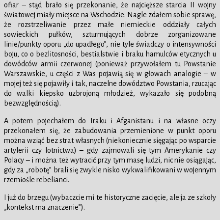
ofiar – stąd brało się przekonanie, że najcięższe starcia II wojny
światowej miały miejsce na Wschodzie. Nagle zdałem sobie sprawę,
że rozstrzeliwanie przez małe niemieckie oddziały całych
sowieckich pułków, szturmujących dobrze zorganizowane
linie/punkty oporu „do upadłego”, nie tyle świadczy o intensywności
boju, co o bezlitosności, bestialstwie i braku hamulców etycznych u
dowódców armii czerwonej (ponieważ przywołałem tu Powstanie
Warszawskie, u części z Was pojawią się w głowach analogie – w
mojej też się pojawiły i tak, naczelne dowództwo Powstania, rzucając
do walki kiepsko uzbrojoną młodzież, wykazało się podobną
bezwzględnością).
A potem pojechałem do Iraku i Afganistanu i na własne oczy
przekonałem się, że zabudowania przemienione w punkt oporu
można wziąć bez strat własnych (niekoniecznie sięgając po wsparcie
artylerii czy lotnictwa) – gdy zajmowali się tym Amerykanie czy
Polacy – i można też wytracić przy tym masę ludzi, nic nie osiągając,
gdy za „robotę” brali się zwykle nisko wykwalifikowani w wojennym
rzemiośle rebelianci.
I już do brzegu (wybaczcie mi te historyczne zacięcie, ale ja ze szkoły
„kontekst ma znaczenie”).