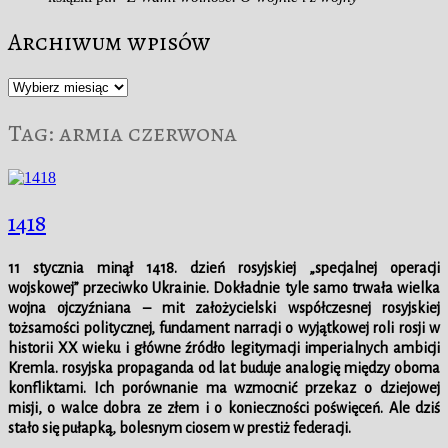
Archiwum wpisów
Archiwum
wpisów
Tag:
armia czerwona
1418
11 stycznia minął 1418. dzień rosyjskiej „specjalnej operacji
wojskowej” przeciwko Ukrainie. Dokładnie tyle samo trwała wielka
wojna ojczyźniana – mit założycielski współczesnej rosyjskiej
tożsamości politycznej, fundament narracji o wyjątkowej roli rosji w
historii XX wieku i główne źródło legitymacji imperialnych ambicji
Kremla. rosyjska propaganda od lat buduje analogię między oboma
konfliktami. Ich porównanie ma wzmocnić przekaz o dziejowej
misji, o walce dobra ze złem i o konieczności poświęceń. Ale dziś
stało się pułapką, bolesnym ciosem w prestiż federacji.