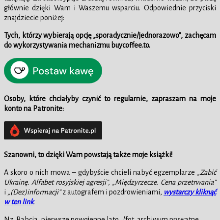
głównie dzięki Wam i Waszemu wsparciu. Odpowiednie przyciski
znajdziecie poniżej:
Tych, którzy wybierają opcję „sporadycznie/jednorazowo”, zachęcam
do wykorzystywania mechanizmu buycoffee.to.
Osoby, które chciałyby czynić to regularnie, zapraszam na moje
konto na Patronite:
Szanowni, to dzięki Wam powstają także moje książki!
A skoro o nich mowa – gdybyście chcieli nabyć egzemplarze
„Zabić
Ukrainę. Alfabet rosyjskiej agresji”, „Międzyrzecze. Cena przetrwania”
i
„(Dez)informacji”
z autografem i pozdrowieniami,
wystarczy kliknąć
w ten link
.
Nz. Babcia, pierwsze powojenne lato…/fot. archiwum prywatne