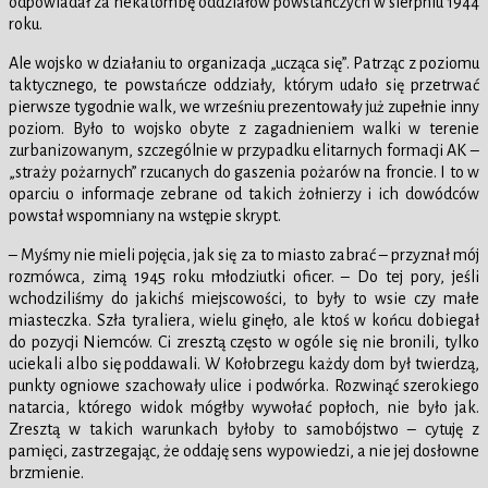
odpowiadał za hekatombę oddziałów powstańczych w sierpniu 1944
roku.
Ale wojsko w działaniu to organizacja „ucząca się”. Patrząc z poziomu
taktycznego, te powstańcze oddziały, którym udało się przetrwać
pierwsze tygodnie walk, we wrześniu prezentowały już zupełnie inny
poziom. Było to wojsko obyte z zagadnieniem walki w terenie
zurbanizowanym, szczególnie w przypadku elitarnych formacji AK –
„straży pożarnych” rzucanych do gaszenia pożarów na froncie. I to w
oparciu o informacje zebrane od takich żołnierzy i ich dowódców
powstał wspomniany na wstępie skrypt.
– Myśmy nie mieli pojęcia, jak się za to miasto zabrać – przyznał mój
rozmówca, zimą 1945 roku młodziutki oficer. – Do tej pory, jeśli
wchodziliśmy do jakichś miejscowości, to były to wsie czy małe
miasteczka. Szła tyraliera, wielu ginęło, ale ktoś w końcu dobiegał
do pozycji Niemców. Ci zresztą często w ogóle się nie bronili, tylko
uciekali albo się poddawali. W Kołobrzegu każdy dom był twierdzą,
punkty ogniowe szachowały ulice i podwórka. Rozwinąć szerokiego
natarcia, którego widok mógłby wywołać popłoch, nie było jak.
Zresztą w takich warunkach byłoby to samobójstwo – cytuję z
pamięci, zastrzegając, że oddaję sens wypowiedzi, a nie jej dosłowne
brzmienie.