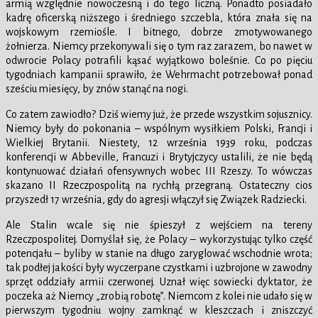
armią względnie nowoczesną i do tego liczną. Ponadto posiadało
kadrę oficerską niższego i średniego szczebla, która znała się na
wojskowym rzemiośle. I bitnego, dobrze zmotywowanego
żołnierza. Niemcy przekonywali się o tym raz zarazem, bo nawet w
odwrocie Polacy potrafili kąsać wyjątkowo boleśnie. Co po pięciu
tygodniach kampanii sprawiło, że Wehrmacht potrzebował ponad
sześciu miesięcy, by znów stanąć na nogi.
Co zatem zawiodło? Dziś wiemy już, że przede wszystkim sojusznicy.
Niemcy były do pokonania – wspólnym wysiłkiem Polski, Francji i
Wielkiej Brytanii. Niestety, 12 września 1939 roku, podczas
konferencji w Abbeville, Francuzi i Brytyjczycy ustalili, że nie będą
kontynuować działań ofensywnych wobec III Rzeszy. To wówczas
skazano II Rzeczpospolitą na rychłą przegraną. Ostateczny cios
przyszedł 17 września, gdy do agresji włączył się Związek Radziecki.
Ale Stalin wcale się nie śpieszył z wejściem na tereny
Rzeczpospolitej. Domyślał się, że Polacy – wykorzystując tylko część
potencjału – byliby w stanie na długo zaryglować wschodnie wrota;
tak podłej jakości były wyczerpane czystkami i uzbrojone w zawodny
sprzęt oddziały armii czerwonej. Uznał więc sowiecki dyktator, że
poczeka aż Niemcy „zrobią robotę”. Niemcom z kolei nie udało się w
pierwszym tygodniu wojny zamknąć w kleszczach i zniszczyć