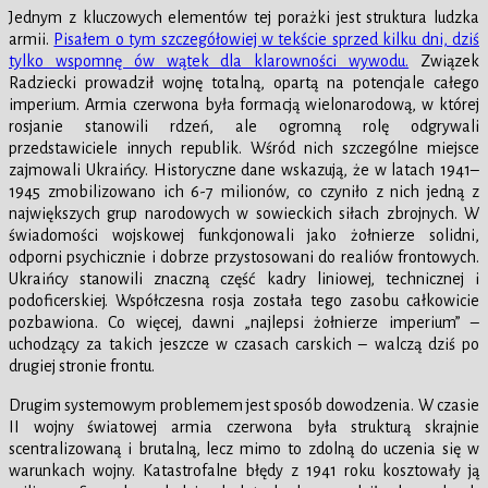
Jednym z kluczowych elementów tej porażki jest struktura ludzka
armii.
Pisałem o tym szczegółowiej w tekście sprzed kilku dni, dziś
tylko wspomnę ów wątek dla klarowności wywodu.
Związek
Radziecki prowadził wojnę totalną, opartą na potencjale całego
imperium. Armia czerwona była formacją wielonarodową, w której
rosjanie stanowili rdzeń, ale ogromną rolę odgrywali
przedstawiciele innych republik. Wśród nich szczególne miejsce
zajmowali Ukraińcy. Historyczne dane wskazują, że w latach 1941–
1945 zmobilizowano ich 6-7 milionów, co czyniło z nich jedną z
największych grup narodowych w sowieckich siłach zbrojnych. W
świadomości wojskowej funkcjonowali jako żołnierze solidni,
odporni psychicznie i dobrze przystosowani do realiów frontowych.
Ukraińcy stanowili znaczną część kadry liniowej, technicznej i
podoficerskiej. Współczesna rosja została tego zasobu całkowicie
pozbawiona. Co więcej, dawni „najlepsi żołnierze imperium” –
uchodzący za takich jeszcze w czasach carskich – walczą dziś po
drugiej stronie frontu.
Drugim systemowym problemem jest sposób dowodzenia. W czasie
II wojny światowej armia czerwona była strukturą skrajnie
scentralizowaną i brutalną, lecz mimo to zdolną do uczenia się w
warunkach wojny. Katastrofalne błędy z 1941 roku kosztowały ją