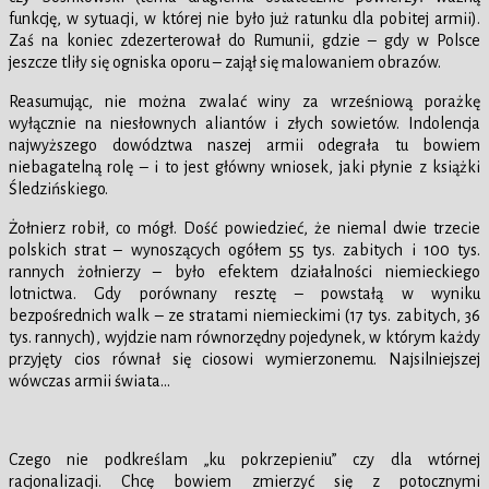
funkcję, w sytuacji, w której nie było już ratunku dla pobitej armii).
Zaś na koniec zdezerterował do Rumunii, gdzie – gdy w Polsce
jeszcze tliły się ogniska oporu – zajął się malowaniem obrazów.
Reasumując, nie można zwalać winy za wrześniową porażkę
wyłącznie na niesłownych aliantów i złych sowietów. Indolencja
najwyższego dowództwa naszej armii odegrała tu bowiem
niebagatelną rolę – i to jest główny wniosek, jaki płynie z książki
Śledzińskiego.
Żołnierz robił, co mógł. Dość powiedzieć, że niemal dwie trzecie
polskich strat – wynoszących ogółem 55 tys. zabitych i 100 tys.
rannych żołnierzy – było efektem działalności niemieckiego
lotnictwa. Gdy porównany resztę – powstałą w wyniku
bezpośrednich walk – ze stratami niemieckimi (17 tys. zabitych, 36
tys. rannych), wyjdzie nam równorzędny pojedynek, w którym każdy
przyjęty cios równał się ciosowi wymierzonemu. Najsilniejszej
wówczas armii świata…
Czego nie podkreślam „ku pokrzepieniu” czy dla wtórnej
racjonalizacji. Chcę bowiem zmierzyć się z potocznymi