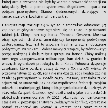
której armia czerwona nie byłaby w stanie prowadzić operacji na
taką skalę. Była to pomoc systemowa, długofalowa i oparta na
potędze przemysłowej Stanów Zjednoczonych, działających w
ramach szerokiej koalicji antyhitlerowskiej.
Dzisiejsza rosja znajduje się w sytuacji diametralnie odmiennej. Jej
zaplecze międzynarodowe ogranicza się do relacji z państwami
takimi jak Chiny, Iran czy Korea Północna. Owszem, Moskwa
otrzymuje od nich drony, amunicję czy komponenty podwójnego
zastosowania, lecz jest to wsparcie fragmentaryczne, obciążone
politycznymi warunkami i dalece niewystarczające, by zrównoważyć
presję sankcyjną i skalę zużycia sprzętu na froncie. Chiny unikają
otwartego zaangażowania militarnego, Iran działa w granicach
własnych ograniczeń produkcyjnych, a Korea Północna dysponuje
zasobami, które bardziej pasują do wojny XX niż XXI wieku. W
przeciwieństwie do ZSRR, rosja nie ma dziś za sobą koalicji zdolnej
zasilać ją przemysłowo w sposób ciągły i masowy. Jest słaba także
sojuszami, co unaocznia, jak daleko współczesna federacja rosyjska
odeszła od realnej potęgi, którą próbuje symbolicznie dziedziczyć. W
1945 roku Związek Radziecki wychodził z wojny jako jedno z dwóch
globalnych supermocarstw. W 2026 roku rosja, po identycznym
czasie walk, pozostaje państwem uwikłanym w konflikt, którego nie
potrafi zakończyć ani wygrać, a którego sens coraz trudniej