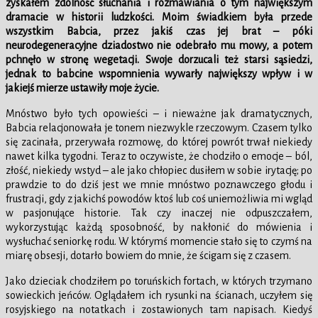
zyskałem zdolność słuchania i rozmawiania o tym największym
dramacie w historii ludzkości. Moim świadkiem była przede
wszystkim Babcia, przez jakiś czas jej brat – póki
neurodegeneracyjne dziadostwo nie odebrało mu mowy, a potem
pchnęło w stronę wegetacji. Swoje dorzucali też starsi sąsiedzi,
jednak to babcine wspomnienia wywarły największy wpływ i w
jakiejś mierze ustawiły moje życie.
Mnóstwo było tych opowieści – i nieważne jak dramatycznych,
Babcia relacjonowała je tonem niezwykle rzeczowym. Czasem tylko
się zacinała, przerywała rozmowę, do której powrót trwał niekiedy
nawet kilka tygodni. Teraz to oczywiste, że chodziło o emocje – ból,
złość, niekiedy wstyd – ale jako chłopiec dusiłem w sobie irytację; po
prawdzie to do dziś jest we mnie mnóstwo poznawczego głodu i
frustracji, gdy z jakichś powodów ktoś lub coś uniemożliwia mi wgląd
w pasjonujące historie. Tak czy inaczej nie odpuszczałem,
wykorzystując każdą sposobność, by nakłonić do mówienia i
wysłuchać seniorkę rodu. W którymś momencie stało się to czymś na
miarę obsesji, dotarło bowiem do mnie, że ścigam się z czasem.
Jako dzieciak chodziłem po toruńskich fortach, w których trzymano
sowieckich jeńców. Oglądałem ich rysunki na ścianach, uczyłem się
rosyjskiego na notatkach i zostawionych tam napisach. Kiedyś