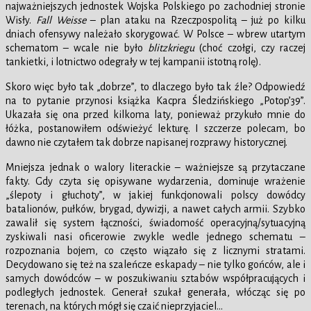
najważniejszych jednostek Wojska Polskiego po zachodniej stronie
Wisły.
Fall Weisse
– plan ataku na Rzeczpospolitą – już po kilku
dniach ofensywy należało skorygować. W Polsce – wbrew utartym
schematom – wcale nie było
blitzkriegu
(choć czołgi, czy raczej
tankietki, i lotnictwo odegrały w tej kampanii istotną rolę).
Skoro więc było tak „dobrze”, to dlaczego było tak źle? Odpowiedź
na to pytanie przynosi książka Kacpra Śledzińskiego „Potop’39”.
Ukazała się ona przed kilkoma laty, ponieważ przykuło mnie do
łóżka, postanowiłem odświeżyć lekturę. I szczerze polecam, bo
dawno nie czytałem tak dobrze napisanej rozprawy historycznej.
Mniejsza jednak o walory literackie – ważniejsze są przytaczane
fakty. Gdy czyta się opisywane wydarzenia, dominuje wrażenie
„ślepoty i głuchoty”, w jakiej funkcjonowali polscy dowódcy
batalionów, pułków, brygad, dywizji, a nawet całych armii. Szybko
zawalił się system łączności, świadomość operacyjną/sytuacyjną
zyskiwali nasi oficerowie zwykle wedle jednego schematu –
rozpoznania bojem, co często wiązało się z licznymi stratami.
Decydowano się też na szaleńcze eskapady – nie tylko gońców, ale i
samych dowódców – w poszukiwaniu sztabów współpracujących i
podległych jednostek. Generał szukał generała, włócząc się po
terenach, na których mógł się czaić nieprzyjaciel…