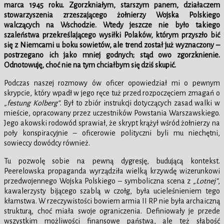
marca 1945 roku. Zgorzkniałym, starszym panem, działaczem
stowarzyszenia zrzeszającego żołnierzy Wojska Polskiego
walczących na Wschodzie. Wtedy jeszcze nie było takiego
szaleństwa przekreślającego wysiłki Polaków, którym przyszło bić
się z Niemcami u boku sowietów, ale trend został już wyznaczony –
postrzegano ich jako mniej godnych; stąd owo zgorzknienie.
Odnotowuję, choć nie na tym chciałbym się dziś skupić.
Podczas naszej rozmowy ów oficer opowiedział mi o pewnym
skrypcie, który wpadł w jego ręce tuż przed rozpoczęciem zmagań o
„festung Kolberg”
. Był to zbiór instrukcji dotyczących zasad walki w
mieście, opracowany przez uczestników Powstania Warszawskiego.
Jego akowski rodowód sprawiał, że skrypt krążył wśród żołnierzy na
poły konspiracyjnie – oficerowie polityczni byli mu niechętni,
sowieccy dowódcy również.
Tu pozwolę sobie na pewną dygresję, budującą kontekst.
Peerelowska propaganda wyrządziła wielką krzywdę wizerunkowi
przedwojennego Wojska Polskiego – symboliczna scena z
„Lotnej”
,
kawalerzysty bijącego szablą w czołg, była ucieleśnieniem tego
kłamstwa. W rzeczywistości bowiem armia II RP nie była archaiczną
strukturą, choć miała swoje ograniczenia. Definiowały je przede
wszystkim możliwości finansowe państwa, ale też słabość