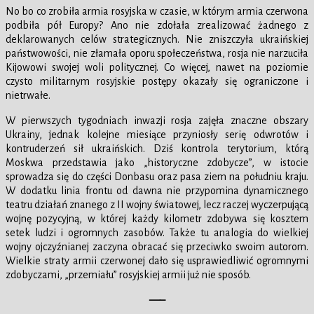
No bo co zrobiła armia rosyjska w czasie, w którym armia czerwona
podbiła pół Europy? Ano nie zdołała zrealizować żadnego z
deklarowanych celów strategicznych. Nie zniszczyła ukraińskiej
państwowości, nie złamała oporu społeczeństwa, rosja nie narzuciła
Kijowowi swojej woli politycznej. Co więcej, nawet na poziomie
czysto militarnym rosyjskie postępy okazały się ograniczone i
nietrwałe.
W pierwszych tygodniach inwazji rosja zajęła znaczne obszary
Ukrainy, jednak kolejne miesiące przyniosły serię odwrotów i
kontruderzeń sił ukraińskich. Dziś kontrola terytorium, którą
Moskwa przedstawia jako „historyczne zdobycze”, w istocie
sprowadza się do części Donbasu oraz pasa ziem na południu kraju.
W dodatku linia frontu od dawna nie przypomina dynamicznego
teatru działań znanego z II wojny światowej, lecz raczej wyczerpującą
wojnę pozycyjną, w której każdy kilometr zdobywa się kosztem
setek ludzi i ogromnych zasobów. Także tu analogia do wielkiej
wojny ojczyźnianej zaczyna obracać się przeciwko swoim autorom.
Wielkie straty armii czerwonej dało się usprawiedliwić ogromnymi
zdobyczami, „przemiału” rosyjskiej armii już nie sposób.
—–