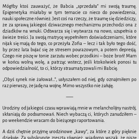
Mógłby ktoś zauważyć, że Babcia „sprzedała” mi swoją traumę.
Epigenetyka miałaby w tym temacie co nieco do powiedzenia,
nauki społeczne również. Jest coś na rzeczy, że traumę się dziedziczy,
że za sprawą jakiegoś dziwacznego mechanizmu przechodzi ona z
dziadków na wnuki. Odtwarza się i wytwarza na nowo, uzupełnia o
świeże treści. Ja swoją matrycę wypełniłem doświadczeniami, które
nijak się mają do tego, co przeżyła Zofia – lecz i tak było tego dość,
by przez lata bujać się ze stresem pourazowym, a potem depresją.
Czego nie piszę w tonie zarzutu wobec przodkini – boże broń! Mam
w końcu wolną wolę, a patrząc wstecz, jeśli ktokolwiek ponosi tu
odpowiedzialność, to ci, którzy straumatyzowali mi Babcię.
„Obyś synek nie żałował…”, usłyszałem od niej, gdy oznajmiłem po
raz pierwszy, że jadę na wojnę. Mimo wszystko nie żałuję.
—–
Urodziny od jakiegoś czasu wprawiają mnie w melancholijny nastrój,
skłaniają do podsumowań. Niech wybaczą ci, których zanudziłem –
po weekendzie wracam do bieżącego raportowania.
A dziś chętnie przyjmę urodzinowe „kawy”, za które z góry pięknie
dziękuję. Za subskrypcje zresztą również, wiadomo wszak, że piszę