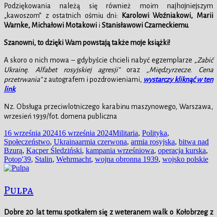
Podziękowania należą się również moim najhojniejszym
„kawoszom” z ostatnich ośmiu dni:
Karolowi Woźniakowi, Marii
Warnke, Michałowi Motakowi
i
Stanisławowi Czarneckiemu
.
Szanowni, to dzięki Wam powstają także moje książki!
A skoro o nich mowa – gdybyście chcieli nabyć egzemplarze
„Zabić
Ukrainę. Alfabet rosyjskiej agresji”
oraz
„Międzyrzecze. Cena
przetrwania”
z autografem i pozdrowieniami,
wystarczy kliknąć w ten
link
.
Nz. Obsługa przeciwlotniczego karabinu maszynowego, Warszawa,
wrzesień 1939/fot. domena publiczna
Data
Kategorie
16 września 2024
16 września 2024
Militaria
,
Polityka
,
publikacji
Tagi
Społeczeństwo
,
Ukraina
armia czerwona
,
armia rosyjska
,
bitwa nad
Bzurą
,
Kacper Śledziński
,
kampania wrześniowa
,
operacja kurska
,
Potop'39
,
Stalin
,
Wehrmacht
,
wojna obronna 1939
,
wojsko polskie
Pulpa
Dobre 20 lat temu spotkałem się z weteranem walk o Kołobrzeg z