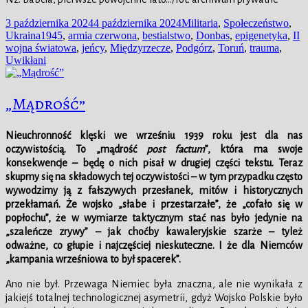
Data
Kategorie
3 października 2024
4 października 2024
Militaria
,
Społeczeństwo
,
publikacji
Tagi
Ukraina
1945
,
armia czerwona
,
bestialstwo
,
Donbas
,
epigenetyka
,
II
wojna światowa
,
jeńcy
,
Międzyrzecze
,
Podgórz
,
Toruń
,
trauma
,
Uwikłani
„Mądrość”
Nieuchronność klęski we wrześniu 1939 roku jest dla nas
oczywistością. To „mądrość
post factum
”, która ma swoje
konsekwencje – będę o nich pisał w drugiej części tekstu. Teraz
skupmy się na składowych tej oczywistości – w tym przypadku często
wywodzimy ją z fałszywych przesłanek, mitów i historycznych
przekłamań. Że wojsko „słabe i przestarzałe”, że „cofało się w
popłochu”, że w wymiarze taktycznym stać nas było jedynie na
„szaleńcze zrywy” – jak choćby kawaleryjskie szarże – tyleż
odważne, co głupie i najczęściej nieskuteczne. I że dla Niemców
„kampania wrześniowa to był spacerek”.
Ano nie był. Przewaga Niemiec była znaczna, ale nie wynikała z
jakiejś totalnej technologicznej asymetrii, gdyż Wojsko Polskie było