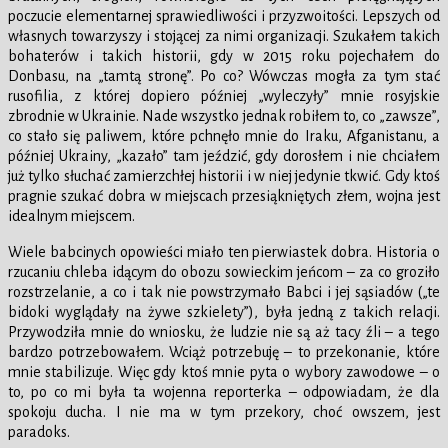
poczucie elementarnej sprawiedliwości i przyzwoitości. Lepszych od
własnych towarzyszy i stojącej za nimi organizacji. Szukałem takich
bohaterów i takich historii, gdy w 2015 roku pojechałem do
Donbasu, na „tamtą stronę”. Po co? Wówczas mogła za tym stać
rusofilia, z której dopiero później „wyleczyły” mnie rosyjskie
zbrodnie w Ukrainie. Nade wszystko jednak robiłem to, co „zawsze”,
co stało się paliwem, które pchnęło mnie do Iraku, Afganistanu, a
później Ukrainy, „kazało” tam jeździć, gdy dorosłem i nie chciałem
już tylko słuchać zamierzchłej historii i w niej jedynie tkwić. Gdy ktoś
pragnie szukać dobra w miejscach przesiąkniętych złem, wojna jest
idealnym miejscem.
Wiele babcinych opowieści miało ten pierwiastek dobra. Historia o
rzucaniu chleba idącym do obozu sowieckim jeńcom – za co groziło
rozstrzelanie, a co i tak nie powstrzymało Babci i jej sąsiadów („te
bidoki wyglądały na żywe szkielety”), była jedną z takich relacji.
Przywodziła mnie do wniosku, że ludzie nie są aż tacy źli – a tego
bardzo potrzebowałem. Wciąż potrzebuję – to przekonanie, które
mnie stabilizuje. Więc gdy ktoś mnie pyta o wybory zawodowe – o
to, po co mi była ta wojenna reporterka – odpowiadam, że dla
spokoju ducha. I nie ma w tym przekory, choć owszem, jest
paradoks.