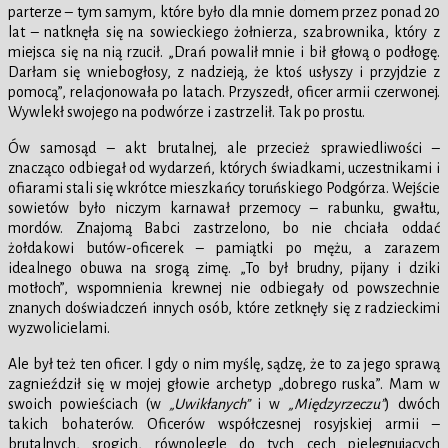
parterze – tym samym, które było dla mnie domem przez ponad 20
lat – natknęła się na sowieckiego żołnierza, szabrownika, który z
miejsca się na nią rzucił. „Drań powalił mnie i bił głową o podłogę.
Darłam się wniebogłosy, z nadzieją, że ktoś usłyszy i przyjdzie z
pomocą”, relacjonowała po latach. Przyszedł, oficer armii czerwonej.
Wywlekł swojego na podwórze i zastrzelił. Tak po prostu.
Ów samosąd – akt brutalnej, ale przecież sprawiedliwości –
znacząco odbiegał od wydarzeń, których świadkami, uczestnikami i
ofiarami stali się wkrótce mieszkańcy toruńskiego Podgórza. Wejście
sowietów było niczym karnawał przemocy – rabunku, gwałtu,
mordów. Znajomą Babci zastrzelono, bo nie chciała oddać
żołdakowi butów-oficerek – pamiątki po mężu, a zarazem
idealnego obuwa na srogą zimę. „To był brudny, pijany i dziki
motłoch”, wspomnienia krewnej nie odbiegały od powszechnie
znanych doświadczeń innych osób, które zetknęły się z radzieckimi
wyzwolicielami.
Ale był też ten oficer. I gdy o nim myślę, sądzę, że to za jego sprawą
zagnieździł się w mojej głowie archetyp „dobrego ruska”. Mam w
swoich powieściach (w
„Uwikłanych”
i w
„Międzyrzeczu”
) dwóch
takich bohaterów. Oficerów współczesnej rosyjskiej armii –
brutalnych, srogich, równolegle do tych cech pielęgnujących