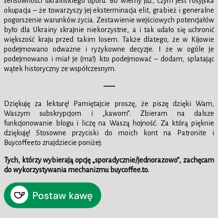
sensowności ukraińskiego oporu. Bo wiemy już, czym jest rosyjska
okupacja – że towarzyszy jej eksterminacja elit, grabież i generalne
pogorszenie warunków życia. Zestawienie wejściowych potencjałów
było dla Ukrainy skrajnie niekorzystne, a i tak udało się uchronić
większość kraju przed takim losem. Także dlatego, że w Kijowie
podejmowano odważne i ryzykowne decyzje. I że w ogóle je
podejmowano i miał je (ma!) kto podejmować – dodam, splatając
wątek historyczny ze współczesnym.
—–
Dziękuję za lekturę! Pamiętajcie proszę, że piszę dzięki Wam,
Waszym subskrypcjom i „kawom”. Zbieram na dalsze
funkcjonowanie blogu i liczę na Waszą hojność. Za którą pięknie
dziękuję! Stosowne przyciski do moich kont na Patronite i
Buycoffeeto znajdziecie poniżej:
Tych, którzy wybierają opcję „sporadycznie/jednorazowo”, zachęcam
do wykorzystywania mechanizmu buycoffee.to.