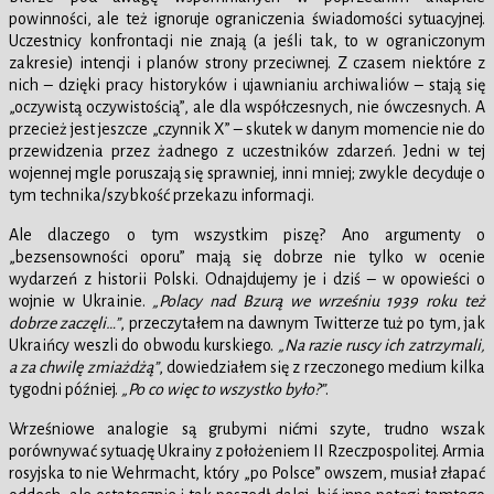
powinności, ale też ignoruje ograniczenia świadomości sytuacyjnej.
Uczestnicy konfrontacji nie znają (a jeśli tak, to w ograniczonym
zakresie) intencji i planów strony przeciwnej. Z czasem niektóre z
nich – dzięki pracy historyków i ujawnianiu archiwaliów – stają się
„oczywistą oczywistością”, ale dla współczesnych, nie ówczesnych. A
przecież jest jeszcze „czynnik X” – skutek w danym momencie nie do
przewidzenia przez żadnego z uczestników zdarzeń. Jedni w tej
wojennej mgle poruszają się sprawniej, inni mniej; zwykle decyduje o
tym technika/szybkość przekazu informacji.
Ale dlaczego o tym wszystkim piszę? Ano argumenty o
„bezsensowności oporu” mają się dobrze nie tylko w ocenie
wydarzeń z historii Polski. Odnajdujemy je i dziś – w opowieści o
wojnie w Ukrainie.
„Polacy nad Bzurą we wrześniu 1939 roku też
dobrze zaczęli…”
, przeczytałem na dawnym Twitterze tuż po tym, jak
Ukraińcy weszli do obwodu kurskiego.
„Na razie ruscy ich zatrzymali,
a za chwilę zmiażdżą”
, dowiedziałem się z rzeczonego medium kilka
tygodni później.
„Po co więc to wszystko było?”
.
Wrześniowe analogie są grubymi nićmi szyte, trudno wszak
porównywać sytuację Ukrainy z położeniem II Rzeczpospolitej. Armia
rosyjska to nie Wehrmacht, który „po Polsce” owszem, musiał złapać