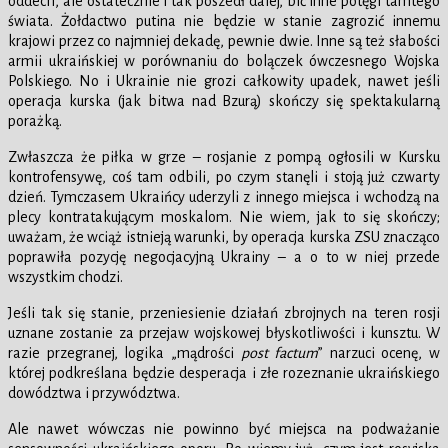
oddech, ale ostatecznie i tak poszedł dalej, bić inne potęgi tamtego
świata. Żołdactwo putina nie będzie w stanie zagrozić innemu
krajowi przez co najmniej dekadę, pewnie dwie. Inne są też słabości
armii ukraińskiej w porównaniu do bolączek ówczesnego Wojska
Polskiego. No i Ukrainie nie grozi całkowity upadek, nawet jeśli
operacja kurska (jak bitwa nad Bzurą) skończy się spektakularną
porażką.
Zwłaszcza że piłka w grze – rosjanie z pompą ogłosili w Kursku
kontrofensywę, coś tam odbili, po czym stanęli i stoją już czwarty
dzień. Tymczasem Ukraińcy uderzyli z innego miejsca i wchodzą na
plecy kontratakującym moskalom. Nie wiem, jak to się skończy;
uważam, że wciąż istnieją warunki, by operacja kurska ZSU znacząco
poprawiła pozycję negocjacyjną Ukrainy – a o to w niej przede
wszystkim chodzi.
Jeśli tak się stanie, przeniesienie działań zbrojnych na teren rosji
uznane zostanie za przejaw wojskowej błyskotliwości i kunsztu. W
razie przegranej, logika „mądrości
post factum
” narzuci ocenę, w
której podkreślana będzie desperacja i złe rozeznanie ukraińskiego
dowództwa i przywództwa.
Ale nawet wówczas nie powinno być miejsca na podważanie