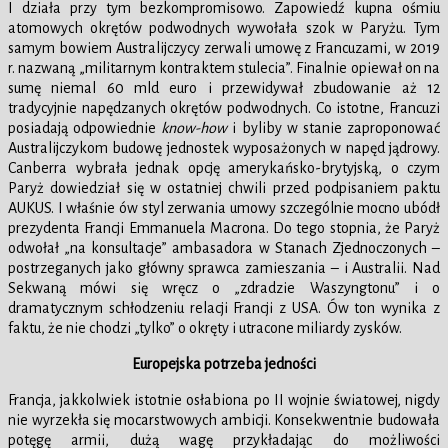
I działa przy tym bezkompromisowo. Zapowiedź kupna ośmiu
atomowych okrętów podwodnych wywołała szok w Paryżu. Tym
samym bowiem Australijczycy zerwali umowę z Francuzami, w 2019
r. nazwaną „militarnym kontraktem stulecia”. Finalnie opiewał on na
sumę niemal 60 mld euro i przewidywał zbudowanie aż 12
tradycyjnie napędzanych okrętów podwodnych. Co istotne, Francuzi
posiadają odpowiednie
know-how
i byliby w stanie zaproponować
Australijczykom budowę jednostek wyposażonych w napęd jądrowy.
Canberra wybrała jednak opcję amerykańsko-brytyjską, o czym
Paryż dowiedział się w ostatniej chwili przed podpisaniem paktu
AUKUS. I właśnie ów styl zerwania umowy szczególnie mocno ubódł
prezydenta Francji Emmanuela Macrona. Do tego stopnia, że Paryż
odwołał „na konsultacje” ambasadora w Stanach Zjednoczonych –
postrzeganych jako główny sprawca zamieszania – i Australii. Nad
Sekwaną mówi się wręcz o „zdradzie Waszyngtonu” i o
dramatycznym schłodzeniu relacji Francji z USA. Ów ton wynika z
faktu, że nie chodzi „tylko” o okręty i utracone miliardy zysków.
Europejska potrzeba jedności
Francja, jakkolwiek istotnie osłabiona po II wojnie światowej, nigdy
nie wyrzekła się mocarstwowych ambicji. Konsekwentnie budowała
potęgę armii, dużą wagę przykładając do możliwości