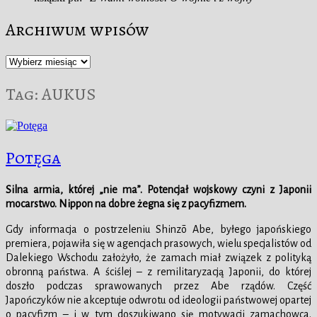
Archiwum wpisów
Archiwum
wpisów
Tag:
AUKUS
Potęga
Silna armia, której „nie ma”.
Potencjał wojskowy czyni z Japonii
mocarstwo. Nippon na dobre żegna się z pacyfizmem.
Gdy informacja o postrzeleniu Shinzō Abe, byłego japońskiego
premiera, pojawiła się w agencjach prasowych, wielu specjalistów od
Dalekiego Wschodu założyło, że zamach miał związek z polityką
obronną państwa. A ściślej – z remilitaryzacją Japonii, do której
doszło podczas sprawowanych przez Abe rządów. Część
Japończyków nie akceptuje odwrotu od ideologii państwowej opartej
o pacyfizm – i w tym doszukiwano się motywacji zamachowca.