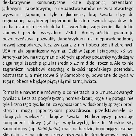
deklaratywnie komunistyczne kraje dysponują arsenałami
jądrowymi i rakietowymi, i o ile państwo Kimów nie rzuca otwartego
wyzwania Japonii, o tyle najludniejszy kraj świata dąży do
regionalnej pacyficznej hegemonii kosztem swoich sąsiadów. To
realia ostatnich trzech dekad – wcześniej zagrożenie dla Tokio
stanowił przede wszystkim ZSRR. Amerykańskie gwarancje
bezpieczeństwa pozwoliły Japończykom na nieprawdopodobny
rozwój gospodarczy, lecz związana z nimi obecność sił zbrojnych
USA miała ograniczony wymiar. Dziś w Japonii stacjonuje 56 tys.
Amerykanów, na utrzymanie których japońscy podatnicy wydadzą w
ciągu najbliższych pięciu lat średnio 2,7 mld dol. rocznie. Ale to nie
zagraniczni wojskowi decydują o jakości japońskiego potencjału
odstraszania, a miejscowe Siły Samoobrony, powołane do życia w
1954 r., obecnie będące piątą siłą militarną świata.
Formalnie nawet nie mówimy o żołnierzach, a o umundurowanych
cywilach. Lecz za pacyfistyczną nomenklaturą kryje się potęga nie
tyle liczna (250 tys. ludzi), co wyposażona w doskonały sprzęt i broń,
których mogą Japończykom pozazdrościć przedstawiciele sił
zbrojnych większości krajów świata. Najliczniejszy pozostaje
komponent lądowy (150 tys. wojskowych), lecz to Morskie Siły
Samoobrony (jap.
Kaijō Jieitai
) mają najbardziej imponujący arsenał.
Składają się na niego cztery niszczyciele śmigłowcowe, osiem