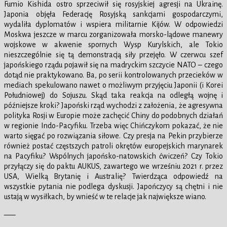
Fumio Kishida ostro sprzeciwił się rosyjskiej agresji na Ukrainę.
Japonia objęła Federację Rosyjską sankcjami gospodarczymi,
wydaliła dyplomatów i wspiera militarnie Kijów. W odpowiedzi
Moskwa jeszcze w marcu zorganizowała morsko-lądowe manewry
wojskowe w akwenie spornych Wysp Kurylskich, ale Tokio
nieszczególnie się tą demonstracją siły przejęło. W czerwcu szef
japońskiego rządu pojawił się na madryckim szczycie NATO – czego
dotąd nie praktykowano. Ba, po serii kontrolowanych przecieków w
mediach spekulowano nawet o możliwym przyjęciu Japonii (i Korei
Południowej) do Sojuszu. Skąd taka reakcja na odległą wojnę i
późniejsze kroki? Japoński rząd wychodzi z założenia, że agresywna
polityka Rosji w Europie może zachęcić Chiny do podobnych działań
w regionie Indo-Pacyfiku. Trzeba więc Chińczykom pokazać, że nie
warto sięgać po rozwiązania siłowe. Czy presja na Pekin przybierze
również postać częstszych patroli okrętów europejskich marynarek
na Pacyfiku? Wspólnych japońsko-natowskich ćwiczeń? Czy Tokio
przyłączy się do paktu AUKUS, zawartego we wrześniu 2021 r. przez
USA, Wielką Brytanię i Australię? Twierdząca odpowiedź na
wszystkie pytania nie podlega dyskusji. Japończycy są chętni i nie
ustają w wysiłkach, by wnieść w te relacje jak największe wiano.
—–