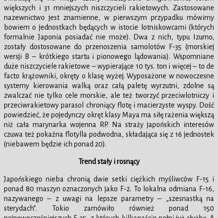
większych i 31 mniejszych niszczycieli rakietowych. Zastosowane
nazewnictwo jest znamienne, w pierwszym przypadku mówimy
bowiem o jednostkach będących w istocie lotniskowcami (których
formalnie Japonia posiadać nie może). Dwa z nich, typu Izumo,
zostały dostosowane do przenoszenia samolotów F-35 (morskiej
wersji B – krótkiego startu i pionowego lądowania). Wspomniane
duże niszczyciele rakietowe – wypierające 10 tys. ton i więcej – to de
facto krążowniki, okręty o klasę wyżej. Wyposażone w nowoczesne
systemy kierowania walką oraz całą paletę wyrzutni, zdolne są
zwalczać nie tylko cele morskie, ale też tworzyć przeciwlotniczy i
przeciwrakietowy parasol chroniący flotę i macierzyste wyspy. Dość
powiedzieć, że pojedynczy okręt klasy Maya ma siłę rażenia większą
niż cała marynarka wojenna RP. Na straży japońskich interesów
czuwa też pokaźna flotylla podwodna, składająca się z 16 jednostek
(niebawem będzie ich ponad 20).
Trend stały i rosnący
Japońskiego nieba chronią dwie setki ciężkich myśliwców F-15 i
ponad 80 maszyn oznaczonych jako F-2. To lokalna odmiana F-16,
nazywanego – z uwagi na lepsze parametry – „szesnastką na
sterydach”. Tokio zamówiło również ponad 150