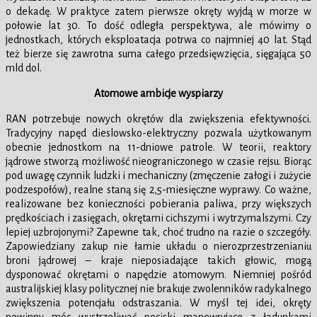
o dekadę. W praktyce zatem pierwsze okręty wyjdą w morze w
połowie lat 30. To dość odległa perspektywa, ale mówimy o
jednostkach, których eksploatacja potrwa co najmniej 40 lat. Stąd
też bierze się zawrotna suma całego przedsięwzięcia, sięgająca 50
mld dol.
Atomowe ambicje wyspiarzy
RAN potrzebuje nowych okrętów dla zwiększenia efektywności.
Tradycyjny napęd dieslowsko-elektryczny pozwala użytkowanym
obecnie jednostkom na 11-dniowe patrole. W teorii, reaktory
jądrowe stworzą możliwość nieograniczonego w czasie rejsu. Biorąc
pod uwagę czynnik ludzki i mechaniczny (zmęczenie załogi i zużycie
podzespołów), realne staną się 2,5-miesięczne wyprawy. Co ważne,
realizowane bez konieczności pobierania paliwa, przy większych
prędkościach i zasięgach, okrętami cichszymi i wytrzymalszymi. Czy
lepiej uzbrojonymi? Zapewne tak, choć trudno na razie o szczegóły.
Zapowiedziany zakup nie łamie układu o nierozprzestrzenianiu
broni jądrowej – kraje nieposiadające takich głowic, mogą
dysponować okrętami o napędzie atomowym. Niemniej pośród
australijskiej klasy politycznej nie brakuje zwolenników radykalnego
zwiększenia potencjału odstraszania. W myśl tej idei, okręty