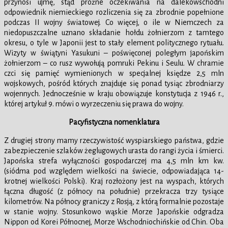
przynosi ujmę, stąd próżne oczekiwania na dalekowschodni
odpowiednik niemieckiego rozliczenia się za zbrodnie popełnione
podczas II wojny światowej. Co więcej, o ile w Niemczech za
niedopuszczalne uznano składanie hołdu żołnierzom z tamtego
okresu, o tyle w Japonii jest to stały element politycznego rytuału.
Wizyty w świątyni Yasukuni – poświęconej poległym japońskim
żołnierzom – co rusz wywołują pomruki Pekinu i Seulu. W chramie
czci się pamięć wymienionych w specjalnej księdze 2,5 mln
wojskowych, pośród których znajduje się ponad tysiąc zbrodniarzy
wojennych. Jednocześnie w kraju obowiązuje konstytucja z 1946 r.,
której artykuł 9. mówi o wyrzeczeniu się prawa do wojny.
Pacyfistyczna nomenklatura
Z drugiej strony mamy rzeczywistość wyspiarskiego państwa, gdzie
zabezpieczenie szlaków żeglugowych urasta do rangi życia i śmierci.
Japońska strefa wyłączności gospodarczej ma 4,5 mln km kw.
(siódma pod względem wielkości na świecie, odpowiadająca 14-
krotnej wielkości Polski). Kraj rozłożony jest na wyspach, których
łączna długość (z północy na południe) przekracza trzy tysiące
kilometrów. Na północy graniczy z Rosją, z którą formalnie pozostaje
w stanie wojny. Stosunkowo wąskie Morze Japońskie odgradza
Nippon od Korei Północnej, Morze Wschodniochińskie od Chin. Oba