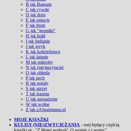
B jak Bagram
C jak cywile
D jak dom
E jak emocje
F jak front
G jak "gromiki"
H jak hołd
I jak Indianie
J jak język
K jak koleżeństwo
L jak latanie
M jak mikroby
N jak (nie)przyjaciel
O jak obłuda
P jak pech
R jak reguły
S jak sprzęt
T jak trauma
U jak uposażenie
W jak wolne
Z jak zAfganistanu.pl
MOJE KSIĄŻKI
KULISY (NIE)ZWYCIĘŻANIA
- esej będący częścią
książki pt.:
"Z Wami wolność. O wojnie i z wojny"