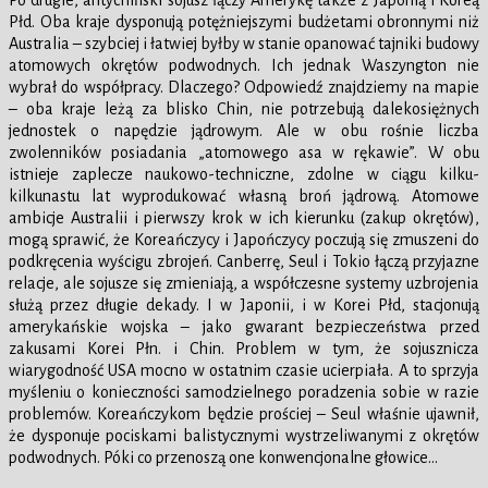
Po drugie, antychiński sojusz łączy Amerykę także z Japonią i Koreą
Płd. Oba kraje dysponują potężniejszymi budżetami obronnymi niż
Australia – szybciej i łatwiej byłby w stanie opanować tajniki budowy
atomowych okrętów podwodnych. Ich jednak Waszyngton nie
wybrał do współpracy. Dlaczego? Odpowiedź znajdziemy na mapie
– oba kraje leżą za blisko Chin, nie potrzebują dalekosiężnych
jednostek o napędzie jądrowym. Ale w obu rośnie liczba
zwolenników posiadania „atomowego asa w rękawie”. W obu
istnieje zaplecze naukowo-techniczne, zdolne w ciągu kilku-
kilkunastu lat wyprodukować własną broń jądrową. Atomowe
ambicje Australii i pierwszy krok w ich kierunku (zakup okrętów),
mogą sprawić, że Koreańczycy i Japończycy poczują się zmuszeni do
podkręcenia wyścigu zbrojeń. Canberrę, Seul i Tokio łączą przyjazne
relacje, ale sojusze się zmieniają, a współczesne systemy uzbrojenia
służą przez długie dekady. I w Japonii, i w Korei Płd, stacjonują
amerykańskie wojska – jako gwarant bezpieczeństwa przed
zakusami Korei Płn. i Chin. Problem w tym, że sojusznicza
wiarygodność USA mocno w ostatnim czasie ucierpiała. A to sprzyja
myśleniu o konieczności samodzielnego poradzenia sobie w razie
problemów. Koreańczykom będzie prościej – Seul właśnie ujawnił,
że dysponuje pociskami balistycznymi wystrzeliwanymi z okrętów
podwodnych. Póki co przenoszą one konwencjonalne głowice…