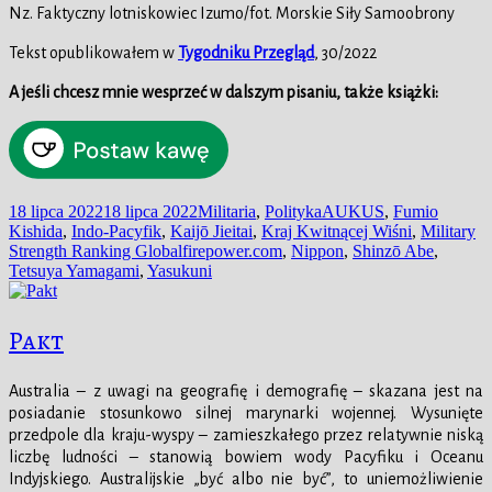
Nz. Faktyczny lotniskowiec Izumo/fot. Morskie Siły Samoobrony
Tekst opublikowałem w
Tygodniku Przegląd
, 30/2022
A jeśli chcesz mnie wesprzeć w dalszym pisaniu, także książki:
Data
Kategorie
Tagi
18 lipca 2022
18 lipca 2022
Militaria
,
Polityka
AUKUS
,
Fumio
publikacji
Kishida
,
Indo-Pacyfik
,
Kaijō Jieitai
,
Kraj Kwitnącej Wiśni
,
Military
Strength Ranking Globalfirepower.com
,
Nippon
,
Shinzō Abe
,
Tetsuya Yamagami
,
Yasukuni
Pakt
Australia – z uwagi na geografię i demografię – skazana jest na
posiadanie stosunkowo silnej marynarki wojennej. Wysunięte
przedpole dla kraju-wyspy – zamieszkałego przez relatywnie niską
liczbę ludności – stanowią bowiem wody Pacyfiku i Oceanu
Indyjskiego. Australijskie „być albo nie być”, to uniemożliwienie