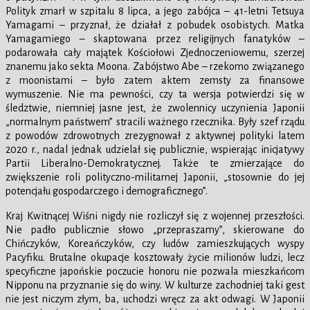
Polityk zmarł w szpitalu 8 lipca, a jego zabójca – 41-letni Tetsuya
Yamagami – przyznał, że działał z pobudek osobistych. Matka
Yamagamiego – skaptowana przez religijnych fanatyków –
podarowała cały majątek Kościołowi Zjednoczeniowemu, szerzej
znanemu jako sekta Moona. Zabójstwo Abe – rzekomo związanego
z moonistami – było zatem aktem zemsty za finansowe
wymuszenie. Nie ma pewności, czy ta wersja potwierdzi się w
śledztwie, niemniej jasne jest, że zwolennicy uczynienia Japonii
„normalnym państwem” stracili ważnego rzecznika. Były szef rządu
z powodów zdrowotnych zrezygnował z aktywnej polityki latem
2020 r., nadal jednak udzielał się publicznie, wspierając inicjatywy
Partii Liberalno-Demokratycznej. Także te zmierzające do
zwiększenie roli polityczno-militarnej Japonii, „stosownie do jej
potencjału gospodarczego i demograficznego”.
Kraj Kwitnącej Wiśni nigdy nie rozliczył się z wojennej przeszłości.
Nie padło publicznie słowo „przepraszamy”, skierowane do
Chińczyków, Koreańczyków, czy ludów zamieszkujących wyspy
Pacyfiku. Brutalne okupacje kosztowały życie milionów ludzi, lecz
specyficzne japońskie poczucie honoru nie pozwala mieszkańcom
Nipponu na przyznanie się do winy. W kulturze zachodniej taki gest
nie jest niczym złym, ba, uchodzi wręcz za akt odwagi. W Japonii