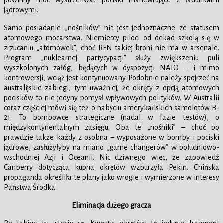
powinny móc wystrzeliwać pociski manewrujące z ładunkami
jądrowymi.
Samo posiadanie „nośników” nie jest jednoznaczne ze statusem
atomowego mocarstwa. Niemieccy piloci od dekad szkolą się w
zrzucaniu „atomówek”, choć RFN takiej broni nie ma w arsenale.
Program „nuklearnej partycypacji” służy zwiększeniu puli
wyszkolonych załóg, będących w dyspozycji NATO – i mimo
kontrowersji, wciąż jest kontynuowany. Podobnie należy spojrzeć na
australijskie zabiegi, tym uważniej, że okręty z opcją atomowych
pocisków to nie jedyny pomysł wpływowych polityków. W Australii
coraz częściej mówi się też o nabyciu amerykańskich samolotów B-
21. To bombowce strategiczne (nadal w fazie testów), o
międzykontynentalnym zasięgu. Oba te „nośniki” – choć po
prawdzie także każdy z osobna – wyposażone w bomby i pociski
jądrowe, zasłużyłyby na miano „game changerów” w południowo-
wschodniej Azji i Oceanii. Nic dziwnego więc, że zapowiedź
Canberry dotycząca kupna okrętów wzburzyła Pekin. Chińska
propaganda określiła te plany jako wrogie i wymierzone w interesy
Państwa Środka.
Eliminacja dużego gracza