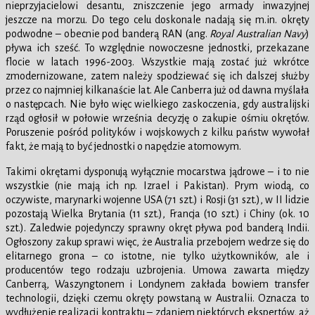
nieprzyjacielowi desantu, zniszczenie jego armady inwazyjnej
jeszcze na morzu. Do tego celu doskonale nadają się m.in. okręty
podwodne – obecnie pod banderą RAN (ang.
Royal Australian Navy
)
pływa ich sześć. To względnie nowoczesne jednostki, przekazane
flocie w latach 1996-2003. Wszystkie mają zostać już wkrótce
zmodernizowane, zatem należy spodziewać się ich dalszej służby
przez co najmniej kilkanaście lat. Ale Canberra już od dawna myślała
o następcach. Nie było więc wielkiego zaskoczenia, gdy australijski
rząd ogłosił w połowie września decyzję o zakupie ośmiu okrętów.
Poruszenie pośród polityków i wojskowych z kilku państw wywołał
fakt, że mają to być jednostki o napędzie atomowym.
Takimi okrętami dysponują wyłącznie mocarstwa jądrowe – i to nie
wszystkie (nie mają ich np. Izrael i Pakistan). Prym wiodą, co
oczywiste, marynarki wojenne USA (71 szt.) i Rosji (31 szt.), w II lidzie
pozostają Wielka Brytania (11 szt.), Francja (10 szt.) i Chiny (ok. 10
szt.). Zaledwie pojedynczy sprawny okręt pływa pod banderą Indii.
Ogłoszony zakup sprawi więc, że Australia przebojem wedrze się do
elitarnego grona – co istotne, nie tylko użytkowników, ale i
producentów tego rodzaju uzbrojenia. Umowa zawarta między
Canberrą, Waszyngtonem i Londynem zakłada bowiem transfer
technologii, dzięki czemu okręty powstaną w Australii. Oznacza to
wydłużenie realizacji kontraktu – zdaniem niektórych ekspertów, aż