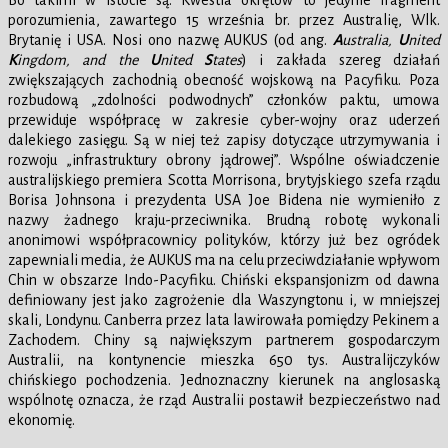
Bo takimi w istocie są. Kwestia okrętów to jedynie fragment
porozumienia, zawartego 15 września br. przez Australię, Wlk.
Brytanię i USA. Nosi ono nazwę AUKUS (od ang.
A
ustralia,
U
nited
K
ingdom, and the
U
nited
S
tates
) i zakłada szereg działań
zwiększających zachodnią obecność wojskową na Pacyfiku. Poza
rozbudową „zdolności podwodnych” członków paktu, umowa
przewiduje współpracę w zakresie cyber-wojny oraz uderzeń
dalekiego zasięgu. Są w niej też zapisy dotyczące utrzymywania i
rozwoju „infrastruktury obrony jądrowej”. Wspólne oświadczenie
australijskiego premiera Scotta Morrisona, brytyjskiego szefa rządu
Borisa Johnsona i prezydenta USA Joe Bidena nie wymieniło z
nazwy żadnego kraju-przeciwnika. Brudną robotę wykonali
anonimowi współpracownicy polityków, którzy już bez ogródek
zapewniali media, że AUKUS ma na celu przeciwdziałanie wpływom
Chin w obszarze Indo-Pacyfiku. Chiński ekspansjonizm od dawna
definiowany jest jako zagrożenie dla Waszyngtonu i, w mniejszej
skali, Londynu. Canberra przez lata lawirowała pomiędzy Pekinem a
Zachodem. Chiny są największym partnerem gospodarczym
Australii, na kontynencie mieszka 650 tys. Australijczyków
chińskiego pochodzenia. Jednoznaczny kierunek na anglosaską
wspólnotę oznacza, że rząd Australii postawił bezpieczeństwo nad
ekonomię.