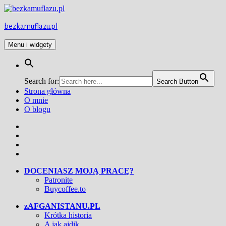
Przejdź
do
treści
bezkamuflazu.pl
Menu i widgety
Search for:
Search Button
Strona główna
O mnie
O blogu
Facebook
Twitter
Instagram
YouTube
DOCENIASZ MOJĄ PRACĘ?
Patronite
Buycoffee.to
zAFGANISTANU.PL
Krótka historia
A jak ajdik