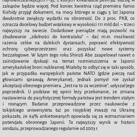
najnowocześniejszych F-35, z których kilkanaście pełni już służbę. A
zakupów będzie więcej. Pod koniec kwietnia rząd premiera Fumio
Kishidy przyjął dokument, na mocy którego w ciągu 5 lat Japonia
dwukrotnie zwiększy wydatki na obronność. Do 2 proc. PKB, co
oznacza docelowy budżet wojskowy w wysokości 111 mld dol. – trzeci
najwyższy na świecie. Dodatkowe pieniądze mają pozwolić na
zbudowanie „zdolności do kontrataku” – dać m.in. możliwość
rażenia celów na dalekich dystansach, poprawić efektywność
ochrony cyberprzestrzeni oraz pozyskać nowe systemy
bezzałogowe. W lutym tego roku Shinzō Abe zaapelował nawet o
zainicjowanie dyskusji na temat rozmieszczenia w Japonii
amerykańskiej broni nuklearnej. Miałoby to odbyć się w taki sposób,
jak w przypadku europejskich państw NATO (gdzie pieczę nad
głowicami sprawują Amerykanie), jednak pomysł nie zyskał
akceptacji obecnego premiera. „Jest na to za wcześnie”, usłyszał jego
poprzednik. U podstaw tej opinii leży przekonanie, że zmiana
nastawienia do pacyfistycznej formuły państwa jest trendem stałym
i rosnącym. Badanie przeprowadzone przez naukowców z
tokijskiego uniwersytetu tuż po rosyjskiej inwazji na Ukrainę
pokazało, że 64% ankietowanych opowiada się za wzmacnianiem
potencjału obronnego Japonii. To najwyższy wynik w historii
sondażu, przeprowadzanego regularnie od 2003 r.