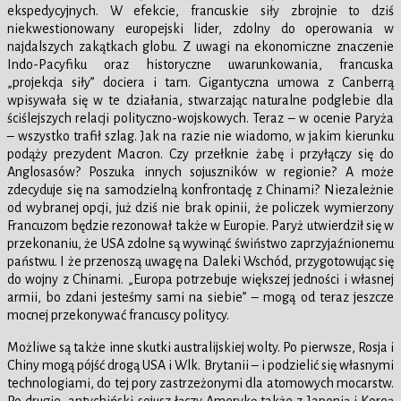
ekspedycyjnych. W efekcie, francuskie siły zbrojnie to dziś
niekwestionowany europejski lider, zdolny do operowania w
najdalszych zakątkach globu. Z uwagi na ekonomiczne znaczenie
Indo-Pacyfiku oraz historyczne uwarunkowania, francuska
„projekcja siły” dociera i tam. Gigantyczna umowa z Canberrą
wpisywała się w te działania, stwarzając naturalne podglebie dla
ściślejszych relacji polityczno-wojskowych. Teraz – w ocenie Paryża
– wszystko trafił szlag. Jak na razie nie wiadomo, w jakim kierunku
podąży prezydent Macron. Czy przełknie żabę i przyłączy się do
Anglosasów? Poszuka innych sojuszników w regionie? A może
zdecyduje się na samodzielną konfrontację z Chinami? Niezależnie
od wybranej opcji, już dziś nie brak opinii, że policzek wymierzony
Francuzom będzie rezonował także w Europie. Paryż utwierdził się w
przekonaniu, że USA zdolne są wywinąć świństwo zaprzyjaźnionemu
państwu. I że przenoszą uwagę na Daleki Wschód, przygotowując się
do wojny z Chinami. „Europa potrzebuje większej jedności i własnej
armii, bo zdani jesteśmy sami na siebie” – mogą od teraz jeszcze
mocnej przekonywać francuscy politycy.
Możliwe są także inne skutki australijskiej wolty. Po pierwsze, Rosja i
Chiny mogą pójść drogą USA i Wlk. Brytanii – i podzielić się własnymi
technologiami, do tej pory zastrzeżonymi dla atomowych mocarstw.