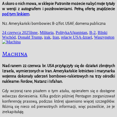
A skoro o nich mowa,
w sklepie
Patronite możecie nabyć moje tytuły
w wersji z autografem i pozdrowieniami. Pełną ofertę znajdziecie
pod tym linkiem
.
Nz. Amerykański bombowiec B-2/fot. USAF, domena publiczna
Data
Kategorie
Tagi
24 czerwca 2025
Inne
,
Militaria
,
Polityka
Afganistan
,
B-2
,
Bliski
publikacji
Wschód
,
Donald Trump
,
irak
,
Iran
,
relacje USA-Izrael
,
Waszyngton
Machina
Nad ranem 22 czerwca br. USA przyłączyły się do działań zbrojnych
Izraela, wymierzonych w Iran. Amerykańskie lotnictwo i marynarka
wojenna dokonały uderzeń bombowo-rakietowych na trzy ośrodki
nuklearne: Fordow, Natanz i Isfahan.
Gdy wczoraj rano pisałem o tym ataku, opierałem się o dostępne
wówczas doniesienia. Kilka godzin później Pentagon zorganizował
konferencję prasową, podczas której ujawniono więcej szczegółów.
Różnią się nieco od pierwotnych informacji, więc pozwólcie, że je
zrekapituluję.