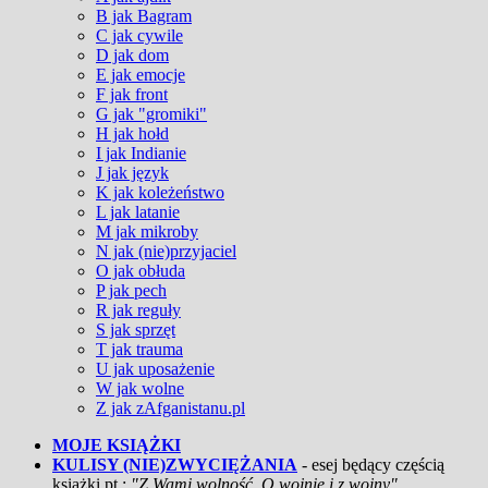
B jak Bagram
C jak cywile
D jak dom
E jak emocje
F jak front
G jak "gromiki"
H jak hołd
I jak Indianie
J jak język
K jak koleżeństwo
L jak latanie
M jak mikroby
N jak (nie)przyjaciel
O jak obłuda
P jak pech
R jak reguły
S jak sprzęt
T jak trauma
U jak uposażenie
W jak wolne
Z jak zAfganistanu.pl
MOJE KSIĄŻKI
KULISY (NIE)ZWYCIĘŻANIA
- esej będący częścią
książki pt.:
"Z Wami wolność. O wojnie i z wojny"