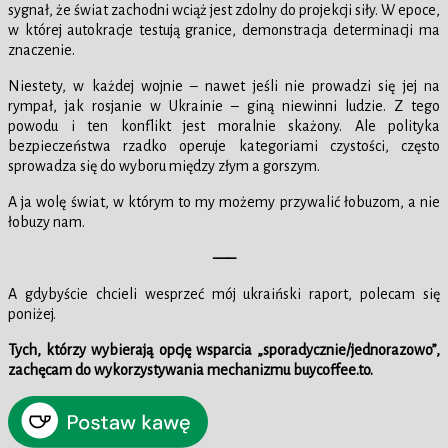
sygnał, że świat zachodni wciąż jest zdolny do projekcji siły. W epoce,
w której autokracje testują granice, demonstracja determinacji ma
znaczenie.
Niestety, w każdej wojnie – nawet jeśli nie prowadzi się jej na
rympał, jak rosjanie w Ukrainie – giną niewinni ludzie. Z tego
powodu i ten konflikt jest moralnie skażony. Ale polityka
bezpieczeństwa rzadko operuje kategoriami czystości, często
sprowadza się do wyboru między złym a gorszym.
A ja wolę świat, w którym to my możemy przywalić łobuzom, a nie
łobuzy nam.
—–
A gdybyście chcieli wesprzeć mój ukraiński raport, polecam się
poniżej.
Tych, którzy wybierają opcję wsparcia „sporadycznie/jednorazowo”,
zachęcam do wykorzystywania mechanizmu buycoffee.to.