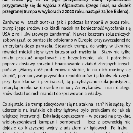
przygotowały się do wyjścia z Afganistanu (czego finał, na skutek
przegranej trumpa w wyborach z 2020 roku, nastąpił za Joe Bidena).
Zarówno w latach 2017-21, jak i podczas kampanii w 2024 roku,
trump i jego środowisko kładli nacisk na konieczność wycofania się
USA z roli „światowego żandarma”. Nawet kosztem sojuszniczych
zobowiązań, co bardzo źle odbierano w Europie, przyzwyczajonej do
amerykańskiego parasola. Stosunek trumpa do wojny w Ukrainie
również mieścił się w tych kategoriach myślenia – Stany nie tylko
miały przestać angażować się bezpośrednio, ale i pośrednio,
poprzez dostawy sprzętu i finansowanie działań zbrojnych innych
państw. „Mamy dość problemów u siebie, to na nich musimy się
skupić”, przekonywał przywódca republikanów i jakkolwiek często
przy tym kłamał i przeinaczał, tą pacyfistyczno-izolacjonistyczną
retoryką przekonał do siebie miliony Amerykanów. I m.in. dlatego
znów dostał od nich mandat do sprawowania władzy.
Co się stało, że trump zdecydował się na atak na Iran? Nie sądzę, by
uderzenie na irańskie obiekty jądrowe było preludium do jakiejś
większej interwencji. Eskalację dopuszczam – w postaci na przykład
wielotygodniowej kampanii bombowej – lecz z pewnością nie
dojdzie do klasycznej wojny z udziałem sił lądowych. Po Iraku i