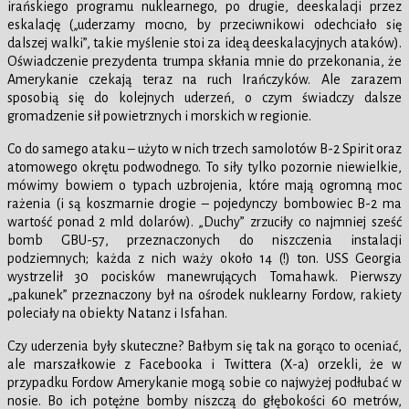
irańskiego programu nuklearnego, po drugie, deeskalacji przez
eskalację („uderzamy mocno, by przeciwnikowi odechciało się
dalszej walki”, takie myślenie stoi za ideą deeskalacyjnych ataków).
Oświadczenie prezydenta trumpa skłania mnie do przekonania, że
Amerykanie czekają teraz na ruch Irańczyków. Ale zarazem
sposobią się do kolejnych uderzeń, o czym świadczy dalsze
gromadzenie sił powietrznych i morskich w regionie.
Co do samego ataku – użyto w nich trzech samolotów B-2 Spirit oraz
atomowego okrętu podwodnego. To siły tylko pozornie niewielkie,
mówimy bowiem o typach uzbrojenia, które mają ogromną moc
rażenia (i są koszmarnie drogie – pojedynczy bombowiec B-2 ma
wartość ponad 2 mld dolarów). „Duchy” zrzuciły co najmniej sześć
bomb GBU-57, przeznaczonych do niszczenia instalacji
podziemnych; każda z nich waży około 14 (!) ton. USS Georgia
wystrzelił 30 pocisków manewrujących Tomahawk. Pierwszy
„pakunek” przeznaczony był na ośrodek nuklearny Fordow, rakiety
poleciały na obiekty Natanz i Isfahan.
Czy uderzenia były skuteczne? Bałbym się tak na gorąco to oceniać,
ale marszałkowie z Facebooka i Twittera (X-a) orzekli, że w
przypadku Fordow Amerykanie mogą sobie co najwyżej podłubać w
nosie. Bo ich potężne bomby niszczą do głębokości 60 metrów,