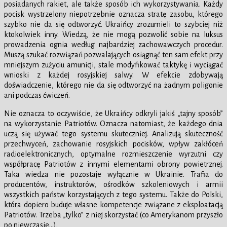
posiadanych rakiet, ale także sposób ich wykorzystywania. Każdy
pocisk wystrzelony niepotrzebnie oznacza stratę zasobu, którego
szybko nie da się odtworzyć. Ukraińcy zrozumieli to szybciej niż
ktokolwiek inny. Wiedzą, że nie mogą pozwolić sobie na luksus
prowadzenia ognia według najbardziej zachowawczych procedur.
Muszą szukać rozwiązań pozwalających osiągnąć ten sam efekt przy
mniejszym zużyciu amunicji, stale modyfikować taktykę i wyciągać
wnioski z każdej rosyjskiej salwy. W efekcie zdobywają
doświadczenie, którego nie da się odtworzyć na żadnym poligonie
ani podczas ćwiczeń.
Nie oznacza to oczywiście, że Ukraińcy odkryli jakiś „tajny sposób”
na wykorzystanie Patriotów. Oznacza natomiast, że każdego dnia
uczą się używać tego systemu skuteczniej. Analizują skuteczność
przechwyceń, zachowanie rosyjskich pocisków, wpływ zakłóceń
radioelektronicznych, optymalne rozmieszczenie wyrzutni czy
współpracę Patriotów z innymi elementami obrony powietrznej.
Taka wiedza nie pozostaje wyłącznie w Ukrainie. Trafia do
producentów, instruktorów, ośrodków szkoleniowych i armii
wszystkich państw korzystających z tego systemu. Także do Polski,
która dopiero buduje własne kompetencje związane z eksploatacją
Patriotów. Trzeba „tylko” z niej skorzystać (co Amerykanom przyszło
po niewczasie…).