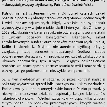
przeciwlotnicznej. Doświadczenia, z których – wcześniej czy później
– skorzystają wszyscy użytkownicy Patriotów, również Polska.
Patriot nie jest systemem nowym. Od ponad czterech dekad
pozostaje podstawą obrony przeciwlotniczej Stanów Zjednoczonych
i wielu państw sojuszniczych. Nigdy wcześniej nie był jednak
wykorzystywany w wojnie o takiej skali i intensywności. Od wiosny
2023 roku ukraińskie baterie regularnie odpierają zmasowane ataki
z użyciem pocisków balistycznych Iskander-M, rakiet
aerobalistycznych Kindżał oraz pocisków manewrujących Ch-101,
Kalibr i Iskander-K. Rosjanie nieustannie modyfikują taktykę,
zwiększają liczbę jednocześnie odpalanych środków napadu
powietrznego, stosują wabiki i próbują przeciążyć ukraińską obronę.
Ukraińcy odpowiadają tym samym – ciągłym doskonaleniem
procedur, zmianami sposobu rozmieszczania baterii i coraz bardziej
oszczędnym gospodarowaniem niezwykle cenną amunicją.
Są w tym niedościgłymi mistrzami, co przez kontrast najlepiej
pokazały wydarzenia sprzed kilku miesięcy na Bliskim Wschodzie.
Podczas wojny z Iranem amerykańskie baterie Patriot prowadziły
niezwykle intensywne działania, odpierając kolejne fale ataków
rakietowo-dronowych. Według szacunków w ciągu kilku tygodni
zużyto ponad 800 pocisków przechwytujących, których wartość