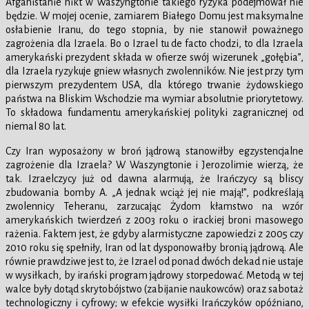
Afganistanie nikt w Waszyngtonie takiego ryzyka podejmował nie
będzie. W mojej ocenie, zamiarem Białego Domu jest maksymalne
osłabienie Iranu, do tego stopnia, by nie stanowił poważnego
zagrożenia dla Izraela. Bo o Izrael tu de facto chodzi, to dla Izraela
amerykański prezydent składa w ofierze swój wizerunek „gołębia”,
dla Izraela ryzykuje gniew własnych zwolenników. Nie jest przy tym
pierwszym prezydentem USA, dla którego trwanie żydowskiego
państwa na Bliskim Wschodzie ma wymiar absolutnie priorytetowy.
To składowa fundamentu amerykańskiej polityki zagranicznej od
niemal 80 lat.
Czy Iran wyposażony w broń jądrową stanowiłby egzystencjalne
zagrożenie dla Izraela? W Waszyngtonie i Jerozolimie wierzą, że
tak. Izraelczycy już od dawna alarmują, że Irańczycy są bliscy
zbudowania bomby A. „A jednak wciąż jej nie mają!”, podkreślają
zwolennicy Teheranu, zarzucając Żydom kłamstwo na wzór
amerykańskich twierdzeń z 2003 roku o irackiej broni masowego
rażenia. Faktem jest, że gdyby alarmistyczne zapowiedzi z 2005 czy
2010 roku się spełniły, Iran od lat dysponowałby bronią jądrową. Ale
równie prawdziwe jest to, że Izrael od ponad dwóch dekad nie ustaje
w wysiłkach, by irański program jądrowy storpedować. Metodą w tej
walce były dotąd skrytobójstwo (zabijanie naukowców) oraz sabotaż
technologiczny i cyfrowy; w efekcie wysiłki Irańczyków opóźniano,