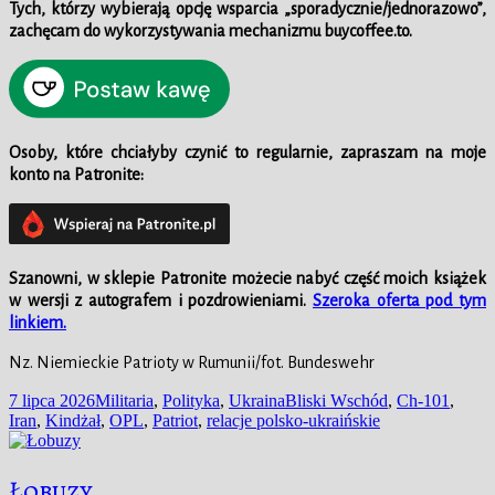
Tych, którzy wybierają opcję wsparcia „sporadycznie/jednorazowo”,
zachęcam do wykorzystywania mechanizmu buycoffee.to.
Osoby, które chciałyby czynić to regularnie, zapraszam na moje
konto na Patronite:
Szanowni, w
sklepie
Patronite możecie nabyć część moich książek
w wersji z autografem i pozdrowieniami.
Szeroka oferta pod tym
linkiem.
Nz. Niemieckie Patrioty w Rumunii/fot. Bundeswehr
Data
Kategorie
Tagi
7 lipca 2026
Militaria
,
Polityka
,
Ukraina
Bliski Wschód
,
Ch-101
,
publikacji
Iran
,
Kindżał
,
OPL
,
Patriot
,
relacje polsko-ukraińskie
Łobuzy