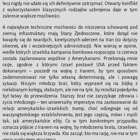
lecz nigdy nie udało się ich definitywnie zatrzymać. Otwarty konflikt
z wykorzystaniem klasycznych rodzajów uzbrojenia daje w tym
zakresie większe możliwości.
A największe techniczne możliwości do niszczenia schowanej pod
ziemią infrastruktury mają Stany Zjednoczone, które dotąd nie
kwapiły się do twardych, kinetycznych uderzeń na Iran (co dotyczy
obecnej, ale i wcześniejszych administracji). Nie wierzę w opinie,
wedle których izraelska kampania bombowa rozpoczęta 12 czerwca
została zaplanowana wspólnie z Amerykanami. Przekonują mnie
racje, zgodnie z którymi Izrael postawił USA przed faktem
dokonanym – poszedł na wojnę z Iranem, by tym sposobem
zademonstrować nie tylko własną determinację, ale i powagę
sytuacji. Niczym młodszy brat, który wyprawił się na bójkę z
nielubianym kolegą, słabszym, ale nie na tyle, by rezultat pojedynku
był łatwy do przewidzenia. Starszy brat nie zaryzykuje zdrowia i
życia młodszego – ten uniwersalny imperatyw ma zastosowanie do
relacji amerykańsko-izraelskich. trump, choć odżegnuje się od
waszyngtońskiego establishmentu, jest jego częścią, mówi i myśli
tak, jak amerykańskie elity. Co w tym konkretnym przypadku
oznacza pójście z Iranem na wojnę, by młodszemu bratu, Izraelowi,
nie stała się większa krzywda. Kto zaczął, kto ma rację, nie ma w tym
ujęciu większego znaczenia…