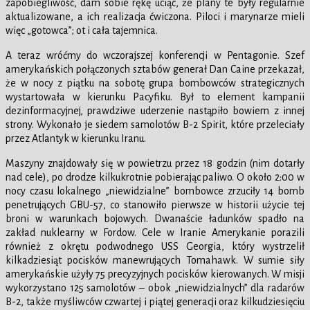
zapobiegliwość, dam sobie rękę uciąć, że plany te były regularnie
aktualizowane, a ich realizacja ćwiczona. Piloci i marynarze mieli
więc „gotowca”; ot i cała tajemnica.
A teraz wróćmy do wczorajszej konferencji w Pentagonie. Szef
amerykańskich połączonych sztabów generał Dan Caine przekazał,
że w nocy z piątku na sobotę grupa bombowców strategicznych
wystartowała w kierunku Pacyfiku. Był to element kampanii
dezinformacyjnej, prawdziwe uderzenie nastąpiło bowiem z innej
strony. Wykonało je siedem samolotów B-2 Spirit, które przeleciały
przez Atlantyk w kierunku Iranu.
Maszyny znajdowały się w powietrzu przez 18 godzin (nim dotarły
nad cele), po drodze kilkukrotnie pobierając paliwo. O około 2:00 w
nocy czasu lokalnego „niewidzialne” bombowce zrzuciły 14 bomb
penetrujących GBU-57, co stanowiło pierwsze w historii użycie tej
broni w warunkach bojowych. Dwanaście ładunków spadło na
zakład nuklearny w Fordow. Cele w Iranie Amerykanie porazili
również z okrętu podwodnego USS Georgia, który wystrzelił
kilkadziesiąt pocisków manewrujących Tomahawk. W sumie siły
amerykańskie użyły 75 precyzyjnych pocisków kierowanych. W misji
wykorzystano 125 samolotów – obok „niewidzialnych” dla radarów
B-2, także myśliwców czwartej i piątej generacji oraz kilkudziesięciu