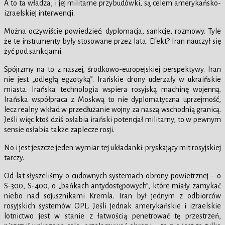
A to ta władza, i jej militarne przybudówki, są celem amerykańsko-
izraelskiej interwencji.
Można oczywiście powiedzieć: dyplomacja, sankcje, rozmowy. Tyle
że te instrumenty były stosowane przez lata. Efekt? Iran nauczył się
żyć pod sankcjami.
Spójrzmy na to z naszej, środkowo-europejskiej perspektywy. Iran
nie jest „odległą egzotyką”. Irańskie drony uderzały w ukraińskie
miasta. Irańska technologia wspiera rosyjską machinę wojenną.
Irańska współpraca z Moskwą to nie dyplomatyczna uprzejmość,
lecz realny wkład w przedłużanie wojny za naszą wschodnią granicą.
Jeśli więc ktoś dziś osłabia irański potencjał militarny, to w pewnym
sensie osłabia także zaplecze rosji.
No i jest jeszcze jeden wymiar tej układanki: pryskający mit rosyjskiej
tarczy.
Od lat słyszeliśmy o cudownych systemach obrony powietrznej – o
S-300, S-400, o „bańkach antydostępowych”, które miały zamykać
niebo nad sojusznikami Kremla. Iran był jednym z odbiorców
rosyjskich systemów OPL. Jeśli jednak amerykańskie i izraelskie
lotnictwo jest w stanie z łatwością penetrować tę przestrzeń,