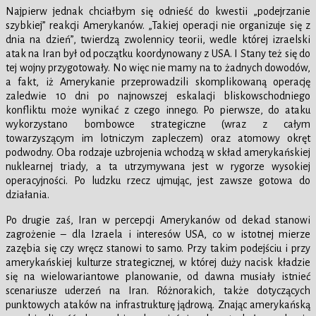
Najpierw jednak chciałbym się odnieść do kwestii „podejrzanie
szybkiej” reakcji Amerykanów. „Takiej operacji nie organizuje się z
dnia na dzień”, twierdzą zwolennicy teorii, wedle której izraelski
atak na Iran był od początku koordynowany z USA. I Stany też się do
tej wojny przygotowały. No więc nie mamy na to żadnych dowodów,
a fakt, iż Amerykanie przeprowadzili skomplikowaną operację
zaledwie 10 dni po najnowszej eskalacji bliskowschodniego
konfliktu może wynikać z czego innego. Po pierwsze, do ataku
wykorzystano bombowce strategiczne (wraz z całym
towarzyszącym im lotniczym zapleczem) oraz atomowy okręt
podwodny. Oba rodzaje uzbrojenia wchodzą w skład amerykańskiej
nuklearnej triady, a ta utrzymywana jest w rygorze wysokiej
operacyjności. Po ludzku rzecz ujmując, jest zawsze gotowa do
działania.
Po drugie zaś, Iran w percepcji Amerykanów od dekad stanowi
zagrożenie – dla Izraela i interesów USA, co w istotnej mierze
zazębia się czy wręcz stanowi to samo. Przy takim podejściu i przy
amerykańskiej kulturze strategicznej, w której duży nacisk kładzie
się na wielowariantowe planowanie, od dawna musiały istnieć
scenariusze uderzeń na Iran. Różnorakich, także dotyczących
punktowych ataków na infrastrukturę jądrową. Znając amerykańską