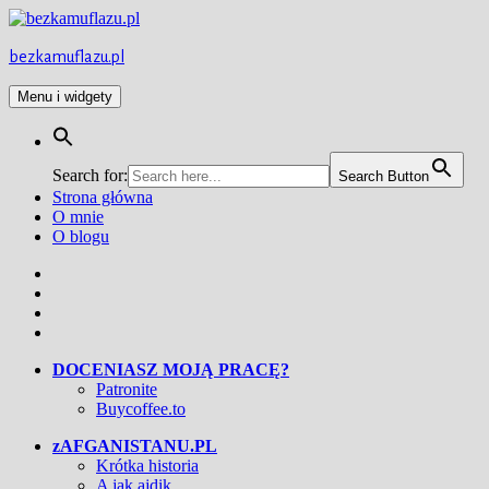
Przejdź
do
treści
bezkamuflazu.pl
Menu i widgety
Search for:
Search Button
Strona główna
O mnie
O blogu
Facebook
Twitter
Instagram
YouTube
DOCENIASZ MOJĄ PRACĘ?
Patronite
Buycoffee.to
zAFGANISTANU.PL
Krótka historia
A jak ajdik