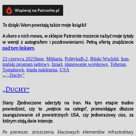
To dzięki Wam powstają także moje książki!
A skoro o nich mowa,
w sklepie
Patronite możecie nabyć moje tytuły
w wersji z autografem i pozdrowieniami. Pełną ofertę znajdziecie
pod tym linkiem
.
Data
Kategorie
Tagi
23 czerwca 2025
Inne
,
Militaria
,
Polityka
B-2
,
Bliski Wschód
,
Iran
,
publikacji
irański program jądrowy
,
Izrael
,
planowanie wojskowe
,
Teheran
,
Tomahawk
,
triada nuklearna
,
USA
„Duchy”
Stany Zjednoczone uderzyły na Iran. Na tym etapie trudno
powiedzieć, czy to „wejście na całego”, przewidujące dłuższe
zaangażowanie sił powietrznych USA, czy jednorazowy cios, za
którym stoją dwie intencje.
Po pierwsze, zniszczenia kluczowych elementów infrastruktury