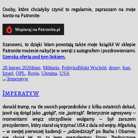
Osoby, które chciałyby czynić to regularnie, zapraszam na moje
konto na Patronite:
Szanowni, to dzięki Wam powstają także moje książki!
W
sklepie
Patronite możecie nabyć je w wersji z autografem i pozdrowieniami.
Szeroka oferta pod tym linkiem.
Data
Kategorie
Tagi
28 lutego 2026
Inne
,
Militaria
,
Polityka
Bliski Wschód
,
drony
,
Iran
,
publikacji
Izrael
,
OPL
,
Rosja
,
Ukraina
,
USA
Imperatyw
donald trump, na tle swoich poprzedników z kilku ostatnich dekad,
jawił się dotąd jako „gołąb”, nie „jastrząb”. Retorycznie agresywny –
momentami wręcz obrzydliwie wulgarny – był zarazem
prezydentem, który starał się trzymać USA z dala od wojny. Afgańską
– w swojej pierwszej kadencji – „odziedziczył” po Bushu i Obamie;
nie chciał jej, to za jego prezydentury Stany Zjednoczone