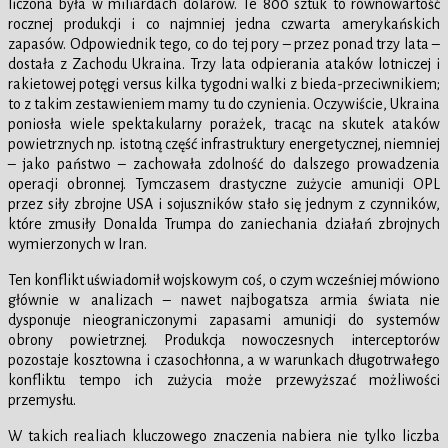
liczona była w miliardach dolarów. Te 800 sztuk to równowartość
rocznej produkcji i co najmniej jedna czwarta amerykańskich
zapasów. Odpowiednik tego, co do tej pory – przez ponad trzy lata –
dostała z Zachodu Ukraina. Trzy lata odpierania ataków lotniczej i
rakietowej potęgi versus kilka tygodni walki z bieda-przeciwnikiem;
to z takim zestawieniem mamy tu do czynienia. Oczywiście, Ukraina
poniosła wiele spektakularny porażek, tracąc na skutek ataków
powietrznych np. istotną część infrastruktury energetycznej, niemniej
– jako państwo – zachowała zdolność do dalszego prowadzenia
operacji obronnej. Tymczasem drastyczne zużycie amunicji OPL
przez siły zbrojne USA i sojuszników stało się jednym z czynników,
które zmusiły Donalda Trumpa do zaniechania działań zbrojnych
wymierzonych w Iran.
Ten konflikt uświadomił wojskowym coś, o czym wcześniej mówiono
głównie w analizach – nawet najbogatsza armia świata nie
dysponuje nieograniczonymi zapasami amunicji do systemów
obrony powietrznej. Produkcja nowoczesnych interceptorów
pozostaje kosztowna i czasochłonna, a w warunkach długotrwałego
konfliktu tempo ich zużycia może przewyższać możliwości
przemysłu.
W takich realiach kluczowego znaczenia nabiera nie tylko liczba