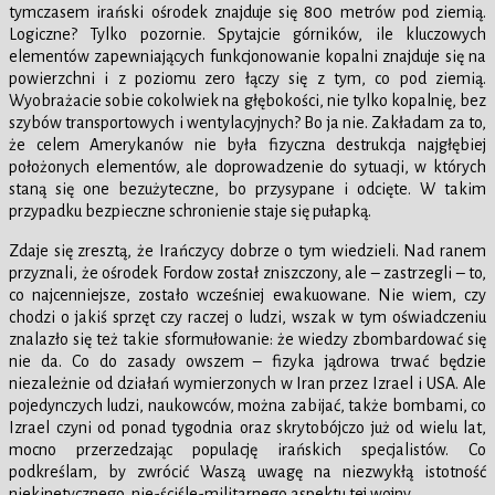
tymczasem irański ośrodek znajduje się 800 metrów pod ziemią.
Logiczne? Tylko pozornie. Spytajcie górników, ile kluczowych
elementów zapewniających funkcjonowanie kopalni znajduje się na
powierzchni i z poziomu zero łączy się z tym, co pod ziemią.
Wyobrażacie sobie cokolwiek na głębokości, nie tylko kopalnię, bez
szybów transportowych i wentylacyjnych? Bo ja nie. Zakładam za to,
że celem Amerykanów nie była fizyczna destrukcja najgłębiej
położonych elementów, ale doprowadzenie do sytuacji, w których
staną się one bezużyteczne, bo przysypane i odcięte. W takim
przypadku bezpieczne schronienie staje się pułapką.
Zdaje się zresztą, że Irańczycy dobrze o tym wiedzieli. Nad ranem
przyznali, że ośrodek Fordow został zniszczony, ale – zastrzegli – to,
co najcenniejsze, zostało wcześniej ewakuowane. Nie wiem, czy
chodzi o jakiś sprzęt czy raczej o ludzi, wszak w tym oświadczeniu
znalazło się też takie sformułowanie: że wiedzy zbombardować się
nie da. Co do zasady owszem – fizyka jądrowa trwać będzie
niezależnie od działań wymierzonych w Iran przez Izrael i USA. Ale
pojedynczych ludzi, naukowców, można zabijać, także bombami, co
Izrael czyni od ponad tygodnia oraz skrytobójczo już od wielu lat,
mocno przerzedzając populację irańskich specjalistów. Co
podkreślam, by zwrócić Waszą uwagę na niezwykłą istotność
niekinetycznego, nie-ściśle-militarnego aspektu tej wojny.