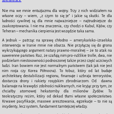
Nie ma we mnie entuzjazmu dla wojny. Trzy z nich widziałem na
własne oczy – wiem, „z czym to się je” i jakie są skutki. Te dla
ludności cywilnej są dla mnie najważniejsze – najtrudniejsze do
zaakceptowania. I nie ma znaczenia, czy chodzi o Kabul, Kijów, czy
Teheran – mechanika cierpienia jest wszędzie taka sama.
A jednak – patrząc na sprawę chłodno – amerykańsko-izraelska
interwencja w Iranie mnie nie oburza. Nie przyłączę się do grona
wykrzykującego argument natury prawno-moralnej – że to atak na
suwerenne państwo. Raz, że szafują nim pro-ruSSkie trolle, dwa, nie
podzielam niestosowności podnoszonej także przez część uczciwych
ludzi. Iran bowiem nie jest normalnym państwem (tak jak nie jest
nim rosja czy Korea Północna). To łobuz, który od lat buduje
architekturę destabilizacji regionu, finansuje i uzbraja terrorystów,
dostarcza drony i rakiety rosyjskim zbrodniarzom. Od dawna
balansuje na krawędzi zdolności nuklearnych, nie kryjąc przy tym, że
chciałby atomowej hekatomby dla milionów Żydów. To
teokratyczny reżim, który od dekad tłumi własne społeczeństwo.
Krwawe pacyfikacje, masowe aresztowania, egzekucje – to nie są
incydenty, lecz system, fundament tamtejszej władzy.