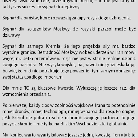
niszczyć wskazane cele, przełamywać obronę – to nie jest to tylko
taktyczny sukces. To sygnał strategiczny.
Sygnał dla państw, które rozważają zakupy rosyjskiego uzbrojenia.
Sygnał dla sojuszników Moskwy, że rosyjski parasol może być
dziurawy.
Sygnał dla samego Kremla, że jego projekcja siły ma bardzo
wyraźne granice. Bezradność Moskwy wobec uderzeń w Iran mówi
więcej niż setki przemówień. rosja nie jest w stanie realnie osłonić
swojego partnera. Nie wysyła wojska, ba, nawet nie grozi eskalacją,
bo wie, że nikt nie potraktuje tego poważnie, tym samym obnażając
swój status upadłego imperium.
Dla mnie TO są kluczowe kwestie. Wyłuszczę je jeszcze raz, dla
wzmocnienia przesłania.
Po pierwsze, każdy cios w zdolności wojskowe Iranu to potencjalnie
mniej dronów, mniej technologii, mniej wsparcia dla rosji. Po drugie,
jeśli Kreml nie potrafi realnie ochronić swojego partnera, to jego
pozycja słabnie – nie tylko na Bliskim Wschodzie, ale i globalnie.
Na koniec warto wyartykułować jeszcze jedną kwestię. Ten atak to