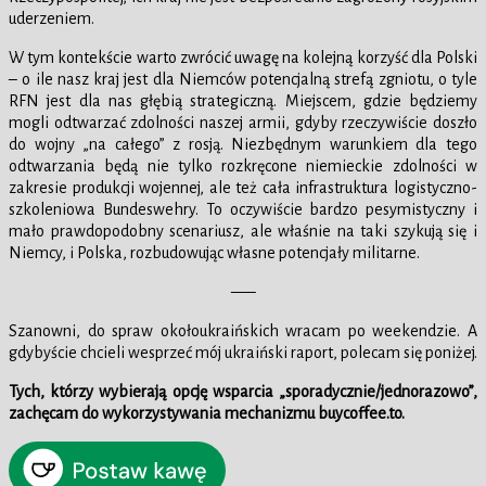
uderzeniem.
W tym kontekście warto zwrócić uwagę na kolejną korzyść dla Polski
– o ile nasz kraj jest dla Niemców potencjalną strefą zgniotu, o tyle
RFN jest dla nas głębią strategiczną. Miejscem, gdzie będziemy
mogli odtwarzać zdolności naszej armii, gdyby rzeczywiście doszło
do wojny „na całego” z rosją. Niezbędnym warunkiem dla tego
odtwarzania będą nie tylko rozkręcone niemieckie zdolności w
zakresie produkcji wojennej, ale też cała infrastruktura logistyczno-
szkoleniowa Bundeswehry. To oczywiście bardzo pesymistyczny i
mało prawdopodobny scenariusz, ale właśnie na taki szykują się i
Niemcy, i Polska, rozbudowując własne potencjały militarne.
—–
Szanowni, do spraw okołoukraińskich wracam po weekendzie. A
gdybyście chcieli wesprzeć mój ukraiński raport, polecam się poniżej.
Tych, którzy wybierają opcję wsparcia „sporadycznie/jednorazowo”,
zachęcam do wykorzystywania mechanizmu buycoffee.to.