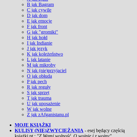
B jak Bagram
C jak cywile
D jak dom
E jak emocje
F jak front
G jak "gromiki"
H jak hołd
I jak Indianie
J jak język
K jak koleżeństwo
L jak latanie
M jak mikroby
N jak (nie)przyjaciel
O jak obłuda
P jak pech
R jak reguły
S jak sprzęt
T jak trauma
U jak uposażenie
W jak wolne
Z jak zAfganistanu.pl
MOJE KSIĄŻKI
KULISY (NIE)ZWYCIĘŻANIA
- esej będący częścią
książki pt.:
"Z Wami wolność. O wojnie i z wojny"