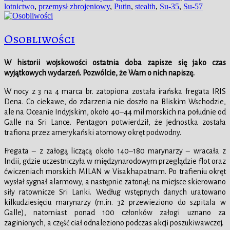
publikacji
lotnictwo
,
przemysł zbrojeniowy
,
Putin
,
stealth
,
Su-35
,
Su-57
Osobliwości
W historii wojskowości ostatnia doba zapisze się jako czas
wyjątkowych wydarzeń. Pozwólcie, że Wam o nich napiszę.
W nocy z 3 na 4 marca br. zatopiona została irańska fregata IRIS
Dena. Co ciekawe, do zdarzenia nie doszło na Bliskim Wschodzie,
ale na Oceanie Indyjskim, około 40–44 mil morskich na południe od
Galle na Sri Lance. Pentagon potwierdził, że jednostka została
trafiona przez amerykański atomowy okręt podwodny.
Fregata – z załogą liczącą około 140–180 marynarzy – wracała z
Indii, gdzie uczestniczyła w międzynarodowym przeglądzie flot oraz
ćwiczeniach morskich MILAN w Visakhapatnam. Po trafieniu okręt
wysłał sygnał alarmowy, a następnie zatonął; na miejsce skierowano
siły ratownicze Sri Lanki. Według wstępnych danych uratowano
kilkudziesięciu marynarzy (m.in. 32 przewieziono do szpitala w
Galle), natomiast ponad 100 członków załogi uznano za
zaginionych, a część ciał odnaleziono podczas akcji poszukiwawczej.