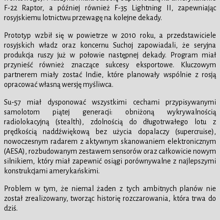
F-22 Raptor, a później również F-35 Lightning II, zapewniając
rosyjskiemu lotnictwu przewagę na kolejne dekady.
Prototyp wzbił się w powietrze w 2010 roku, a przedstawiciele
rosyjskich władz oraz koncernu Suchoj zapowiadali, że seryjna
produkcja ruszy już w połowie następnej dekady. Program miał
przynieść również znaczące sukcesy eksportowe. Kluczowym
partnerem miały zostać Indie, które planowały wspólnie z rosją
opracować własną wersję myśliwca.
Su-57 miał dysponować wszystkimi cechami przypisywanymi
samolotom piątej generacji: obniżoną wykrywalnością
radiolokacyjną (stealth), zdolnością do długotrwałego lotu z
prędkością naddźwiękową bez użycia dopalaczy (supercruise),
nowoczesnym radarem z aktywnym skanowaniem elektronicznym
(AESA), rozbudowanym zestawem sensorów oraz całkowicie nowym
silnikiem, który miał zapewnić osiągi porównywalne z najlepszymi
konstrukcjami amerykańskimi.
Problem w tym, że niemal żaden z tych ambitnych planów nie
został zrealizowany, tworząc historię rozczarowania, która trwa do
dziś.