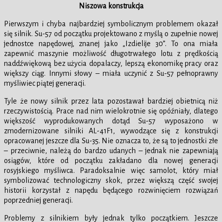
Niszowa konstrukcja
Pierwszym i chyba najbardziej symbolicznym problemem okazał
się silnik. Su-57 od początku projektowano z myślą o zupełnie nowej
jednostce napędowej, znanej jako „Izdielije 30”. To ona miała
zapewnić maszynie możliwość długotrwałego lotu z prędkością
naddźwiękową bez użycia dopalaczy, lepszą ekonomikę pracy oraz
większy ciąg. Innymi słowy – miała uczynić z Su-57 pełnoprawny
myśliwiec piątej generacji.
Tyle że nowy silnik przez lata pozostawał bardziej obietnicą niż
rzeczywistością. Prace nad nim wielokrotnie się opóźniały, dlatego
większość wyprodukowanych dotąd Su-57 wyposażono w
zmodernizowane silniki AL-41F1, wywodzące się z konstrukcji
opracowanej jeszcze dla Su-35. Nie oznacza to, że są to jednostki złe
– przeciwnie, należą do bardzo udanych – jednak nie zapewniają
osiągów, które od początku zakładano dla nowej generacji
rosyjskiego myśliwca. Paradoksalnie więc samolot, który miał
symbolizować technologiczny skok, przez większą część swojej
historii korzystał z napędu będącego rozwinięciem rozwiązań
poprzedniej generacji.
Problemy z silnikiem były jednak tylko początkiem. Jeszcze