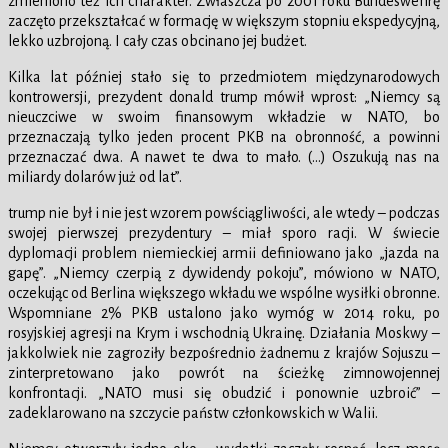
zmieniono też ich charakter. Zwłaszcza po 2001 roku Bundeswehrę
zaczęto przekształcać w formację w większym stopniu ekspedycyjną,
lekko uzbrojoną. I cały czas obcinano jej budżet.
Kilka lat później stało się to przedmiotem międzynarodowych
kontrowersji, prezydent donald trump mówił wprost: „Niemcy są
nieuczciwe w swoim finansowym wkładzie w NATO, bo
przeznaczają tylko jeden procent PKB na obronność, a powinni
przeznaczać dwa. A nawet te dwa to mało. (…) Oszukują nas na
miliardy dolarów już od lat”.
trump nie był i nie jest wzorem powściągliwości, ale wtedy – podczas
swojej pierwszej prezydentury – miał sporo racji. W świecie
dyplomacji problem niemieckiej armii definiowano jako „jazda na
gapę”. „Niemcy czerpią z dywidendy pokoju”, mówiono w NATO,
oczekując od Berlina większego wkładu we wspólne wysiłki obronne.
Wspomniane 2% PKB ustalono jako wymóg w 2014 roku, po
rosyjskiej agresji na Krym i wschodnią Ukrainę. Działania Moskwy –
jakkolwiek nie zagroziły bezpośrednio żadnemu z krajów Sojuszu –
zinterpretowano jako powrót na ścieżkę zimnowojennej
konfrontacji. „NATO musi się obudzić i ponownie uzbroić” –
zadeklarowano na szczycie państw członkowskich w Walii.