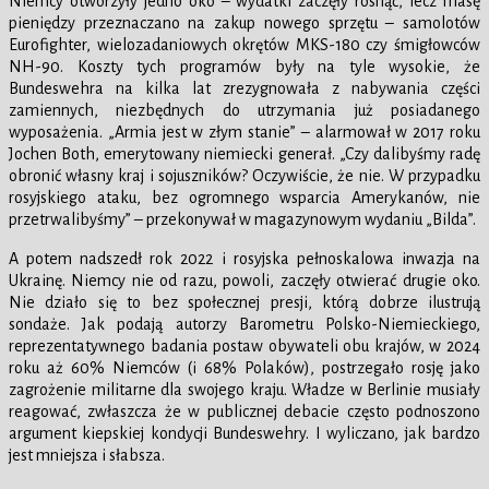
Niemcy otworzyły jedno oko – wydatki zaczęły rosnąć, lecz masę
pieniędzy przeznaczano na zakup nowego sprzętu – samolotów
Eurofighter, wielozadaniowych okrętów MKS-180 czy śmigłowców
NH-90. Koszty tych programów były na tyle wysokie, że
Bundeswehra na kilka lat zrezygnowała z nabywania części
zamiennych, niezbędnych do utrzymania już posiadanego
wyposażenia. „Armia jest w złym stanie” – alarmował w 2017 roku
Jochen Both, emerytowany niemiecki generał. „Czy dalibyśmy radę
obronić własny kraj i sojuszników? Oczywiście, że nie. W przypadku
rosyjskiego ataku, bez ogromnego wsparcia Amerykanów, nie
przetrwalibyśmy” – przekonywał w magazynowym wydaniu „Bilda”.
A potem nadszedł rok 2022 i rosyjska pełnoskalowa inwazja na
Ukrainę. Niemcy nie od razu, powoli, zaczęły otwierać drugie oko.
Nie działo się to bez społecznej presji, którą dobrze ilustrują
sondaże. Jak podają autorzy Barometru Polsko-Niemieckiego,
reprezentatywnego badania postaw obywateli obu krajów, w 2024
roku aż 60% Niemców (i 68% Polaków), postrzegało rosję jako
zagrożenie militarne dla swojego kraju. Władze w Berlinie musiały
reagować, zwłaszcza że w publicznej debacie często podnoszono
argument kiepskiej kondycji Bundeswehry. I wyliczano, jak bardzo
jest mniejsza i słabsza.