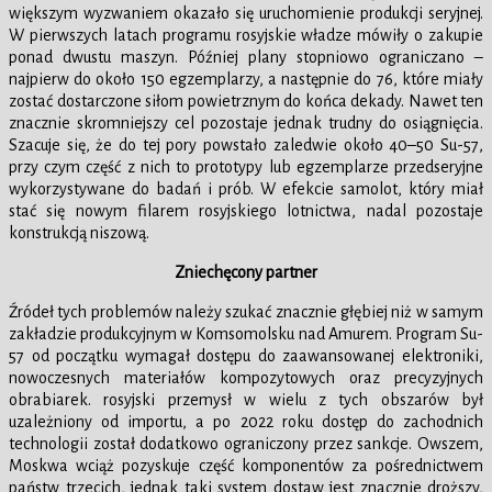
większym wyzwaniem okazało się uruchomienie produkcji seryjnej.
W pierwszych latach programu rosyjskie władze mówiły o zakupie
ponad dwustu maszyn. Później plany stopniowo ograniczano –
najpierw do około 150 egzemplarzy, a następnie do 76, które miały
zostać dostarczone siłom powietrznym do końca dekady. Nawet ten
znacznie skromniejszy cel pozostaje jednak trudny do osiągnięcia.
Szacuje się, że do tej pory powstało zaledwie około 40–50 Su-57,
przy czym część z nich to prototypy lub egzemplarze przedseryjne
wykorzystywane do badań i prób. W efekcie samolot, który miał
stać się nowym filarem rosyjskiego lotnictwa, nadal pozostaje
konstrukcją niszową.
Zniechęcony partner
Źródeł tych problemów należy szukać znacznie głębiej niż w samym
zakładzie produkcyjnym w Komsomolsku nad Amurem. Program Su-
57 od początku wymagał dostępu do zaawansowanej elektroniki,
nowoczesnych materiałów kompozytowych oraz precyzyjnych
obrabiarek. rosyjski przemysł w wielu z tych obszarów był
uzależniony od importu, a po 2022 roku dostęp do zachodnich
technologii został dodatkowo ograniczony przez sankcje. Owszem,
Moskwa wciąż pozyskuje część komponentów za pośrednictwem
państw trzecich, jednak taki system dostaw jest znacznie droższy,