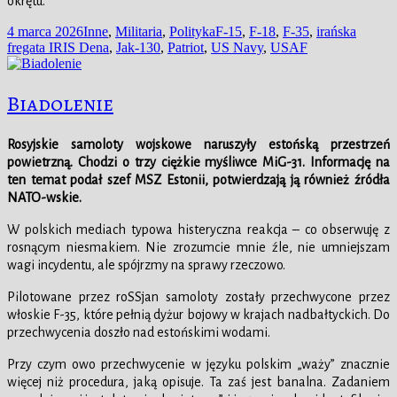
okrętu.
Data
Kategorie
Tagi
4 marca 2026
Inne
,
Militaria
,
Polityka
F-15
,
F-18
,
F-35
,
irańska
publikacji
fregata IRIS Dena
,
Jak-130
,
Patriot
,
US Navy
,
USAF
Biadolenie
Rosyjskie samoloty wojskowe naruszyły estońską przestrzeń
powietrzną. Chodzi o trzy ciężkie myśliwce MiG-31. Informację na
ten temat podał szef MSZ Estonii, potwierdzają ją również źródła
NATO-wskie.
W polskich mediach typowa histeryczna reakcja – co obserwuję z
rosnącym niesmakiem. Nie zrozumcie mnie źle, nie umniejszam
wagi incydentu, ale spójrzmy na sprawy rzeczowo.
Pilotowane przez roSSjan samoloty zostały przechwycone przez
włoskie F-35, które pełnią dyżur bojowy w krajach nadbałtyckich. Do
przechwycenia doszło nad estońskimi wodami.
Przy czym owo przechwycenie w języku polskim „waży” znacznie
więcej niż procedura, jaką opisuje. Ta zaś jest banalna. Zadaniem