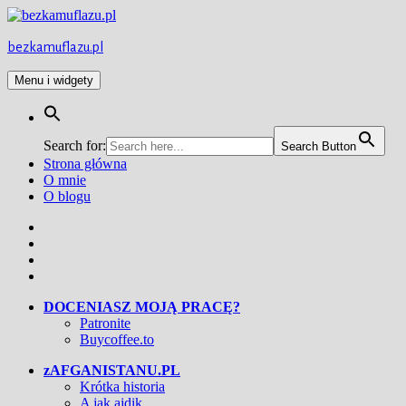
Przejdź
do
treści
bezkamuflazu.pl
Menu i widgety
Search for:
Search Button
Strona główna
O mnie
O blogu
Facebook
Twitter
Instagram
YouTube
DOCENIASZ MOJĄ PRACĘ?
Patronite
Buycoffee.to
zAFGANISTANU.PL
Krótka historia
A jak ajdik