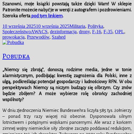
Szanowni,
moje książki powstają także dzięki Wam!
W
sklepie
Patronite możecie nabyć je w wersji z autografem i pozdrowieniami.
Szeroka oferta
pod tym linkiem
.
Data
Kategorie
10 września 2025
10 września 2025
Militaria
,
Polityka
,
publikacji
Tagi
Społeczeństwo
AWACS
,
dezinformacja
,
drony
,
F-16
,
F-35
,
OPL
,
prowokacja
,
Przewodów
,
Szahed
Pobudka
„Niemcy się zbroją”, donoszą rodzime media, jedne w tonie
alarmistycznym, podbijając kwestię zagrożenia dla Polski, inne z
ulgą, podkreślając potencjał gospodarczy i ludnościowy RFN. W obu
perspektywach Niemcy są niczym budzący się olbrzym. Czy znów
będzie zbójem? A może wybierze rolę obrońcy zachodniej
wspólnoty?
W dniu zjednoczenia Niemiec Bundeswehra liczyła 585 tys. żołnierzy
– ponad trzy razy więcej niż obecnie. Dysponowała silnym
lotnictwem i potężnymi wojskami pancernymi. Ale wraz z końcem
zimnej wojny niemieckie siły zbrojne zaczęto poddawać redukcjom,