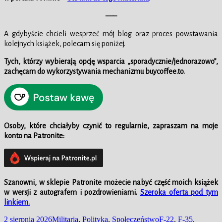
—–
A gdybyście chcieli wesprzeć mój blog oraz proces powstawania
kolejnych książek, polecam się poniżej.
Tych, którzy wybierają opcję wsparcia „sporadycznie/jednorazowo”,
zachęcam do wykorzystywania mechanizmu buycoffee.to.
Osoby, które chciałyby czynić to regularnie, zapraszam na moje
konto na Patronite:
Szanowni, w
sklepie
Patronite możecie nabyć część moich książek
w wersji z autografem i pozdrowieniami.
Szeroka oferta pod tym
linkiem.
Data
Kategorie
Tagi
2 sierpnia 2026
Militaria
,
Polityka
,
Społeczeństwo
F-22
,
F-35
,