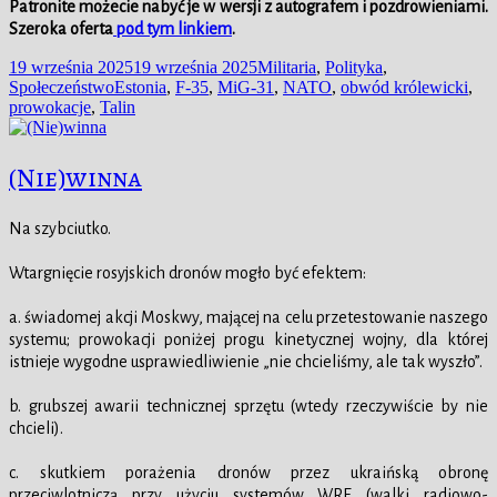
Patronite możecie nabyć je w wersji z autografem i pozdrowieniami.
Szeroka oferta
pod tym linkiem
.
Data
Kategorie
19 września 2025
19 września 2025
Militaria
,
Polityka
,
publikacji
Tagi
Społeczeństwo
Estonia
,
F-35
,
MiG-31
,
NATO
,
obwód królewicki
,
prowokacje
,
Talin
(Nie)winna
Na szybciutko.
Wtargnięcie rosyjskich dronów mogło być efektem:
a. świadomej akcji Moskwy, mającej na celu przetestowanie naszego
systemu; prowokacji poniżej progu kinetycznej wojny, dla której
istnieje wygodne usprawiedliwienie „nie chcieliśmy, ale tak wyszło”.
b. grubszej awarii technicznej sprzętu (wtedy rzeczywiście by nie
chcieli).
c. skutkiem porażenia dronów przez ukraińską obronę
przeciwlotniczą przy użyciu systemów WRE (walki radiowo-