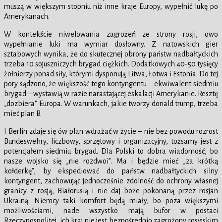
muszą w większym stopniu niż inne kraje Europy, wypełnić lukę po
Amerykanach.
W kontekście niwelowania zagrożeń ze strony rosji, owo
wypełnianie luki ma wymiar dosłowny. Z natowskich gier
sztabowych wynika, że do skutecznej obrony państw nadbałtyckich
trzeba 10 sojuszniczych brygad ciężkich. Dodatkowych 40-50 tysięcy
żołnierzy ponad siły, którymi dysponują Litwa, Łotwa i Estonia. Do tej
pory sądzono, że większość tego kontyngentu – ekwiwalent siedmiu
brygad – wystawią w razie narastającej eskalacji Amerykanie. Resztę
„dozbiera” Europa. W warunkach, jakie tworzy donald trump, trzeba
mieć plan B.
I Berlin zdaje się ów plan wdrażać w życie – nie bez powodu rozrost
Bundeswehry, liczbowy, sprzętowy i organizacyjny, tożsamy jest z
potencjałem siedmiu brygad. Dla Polski to dobra wiadomość, bo
nasze wojsko się „nie rozdwoi”. Ma i będzie mieć „za krótką
kołderkę”, by ekspediować do państw nadbałtyckich silny
kontyngent, zachowując jednocześnie zdolność do ochrony własnej
granicy z rosją, Białorusią i nie daj boże pokonaną przez rosjan
Ukrainą. Niemcy taki komfort będą miały, bo poza większymi
możliwościami, nade wszystko mają bufor w postaci
Rzeczypospolitej, ich kraj nie jest bezpośrednio zagrożony rosyjskim