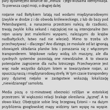
pary dyżurnej jest dotarcie do „intruza” i jego wizualna identyfikacja.
To pierwsza część misji, o drugiej dalej.
rosjanie nad Bałtykiem latają nad wodami międzynarodowymi
(zwykle w drodze z i do obwodu królewieckiego, z lub do bazy pod
Petersburgiem), a naruszenia przestrzeni należą do rzadkości,
trwają zwykle kilka sekund i najczęściej nie są intencjonalne (ten
rejon usiany jest maleńkimi wyspami, należącymi do krajów
nadbałtyckich, łatwo nad nie wlecieć). Mimo to trzeba ich
przechwytywać – dlaczego? Ano dlatego, że moskale od lat ignorują
obowiązek składania planów lotu i poruszania się z włączonym
transponderem. Wojskowe radary widzą ich maszyny, ale dla
cywilnych systemów pozostają one niewidzialne. A to stwarza
potencjalne zagrożenie dla ruchu lotniczego. Przechwycenie jest
więc nade wszystko dalszym lotem w towarzystwie rosjan, aż
opuszczą naszą i międzynarodową strefę. W tym czasie transpondery
pary dyżurnej niejako w zastępstwie wskazują lokalizację
„niewidzianego” samolotu.
Media piszą o 12-minutowej obecności roSSjan w estońskiej
przestrzeni. W większości relacji brakuje określania „łącznej”. A to
słowo-klucz. Obejrzyjcie sobie linię brzegową Estonii – na dużym
przybliżeniu googlowskiej mapy widzimy tam wyspę na wyspie.