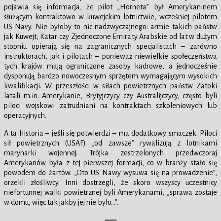
pojawia się informacja, że pilot „Horneta” był Amerykaninem
służącym kontraktowo w kuwejckim lotnictwie, wcześniej pilotem
US Navy. Nie byłoby to nic nadzwyczajnego: armie takich państw
jak Kuwejt, Katar czy Zjednoczone Emiraty Arabskie od lat w dużym
stopniu opierają się na zagranicznych specjalistach – zarówno
instruktorach, jak i pilotach – ponieważ niewielkie społeczeństwa
tych krajów mają ograniczone zasoby kadrowe, a jednocześnie
dysponują bardzo nowoczesnym sprzętem wymagającym wysokich
kwalifikacji. W przeszłości w siłach powietrznych państw Zatoki
latali m.in. Amerykanie, Brytyjczycy czy Australijczycy, często byli
piloci wojskowi zatrudniani na kontraktach szkoleniowych lub
operacyjnych.
A ta historia – jeśli się potwierdzi – ma dodatkowy smaczek. Piloci
sił powietrznych (USAF) „od zawsze” rywalizują z lotnikami
marynarki wojennej. Trójka zestrzelonych przedwczoraj
Amerykanów była z tej pierwszej formacji, co w branży stało się
powodem do żartów. „Oto US Nawy wysuwa się na prowadzenie”,
orzekli złośliwcy. Inni dostrzegli, że skoro wszyscy uczestnicy
niefortunnej walki powietrznej byli Amerykanami, „sprawa zostaje
w domu, więc tak jakby jej nie było…”.
—–