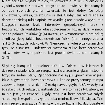
Niemieckiego. Wynika z nich, że obywatele Polski i Niemiec są
zgodni w ocenach stanu wzajemnych relacji – dwie trzecie badanych
po obu stronach granicy twierdzi, że jest dobry (co piąty
ankietowany uważa, że stosunki są złe). Osoby uznające relacje za
dobre podzielają także opinię, że wynikają one przede wszystkim z
łączących nasze kraje interesów gospodarczych oraz z
bezpośrednich kontaktów obu społeczeństw. Idźmy dalej – nieco
ponad połowa Polaków (51%) uważa, że wzmocnienie niemieckiej
armii zwiększy także bezpieczeństwo Polski (odmiennego zdania
jest 25% naszych rodaków). W Niemczech z kolei przekonanych o
tym, że silniejsza Bundeswehra wzmocni także bezpieczeństwo
sojuszników, w tym polskie, jest prawie dwie trzecie badanych
(65%).
Skąd się biorą takie przekonania? I w Polsce, i w Niemczech
dojrzewa świadomość, że Europa musi w znacznie większym stopniu
liczyć na siebie. Stany Zjednoczone nie są już „pewniakiem” jeśli
idzie o gwarancje bezpieczeństwa i koniec prezydentury trumpa
zapewne tego nie zmieni. Zresztą nawet gdyby USA wróciły na
ścieżkę bliskich relacji transatlantyckich, warto mieć z tyłu głowy, że
to nie jest „na zawsze”. A gdy ceną jest bezpieczeństwo całych
narodowych wspólnot, ryzyko trzeba minimalizować ile się da. Taki
stan rzeczy oznacza, że Niemcy – bardzo liczne i bardzo bogate –