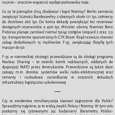
rocznie – znacznie więcej niż wydaje putinowska rosja.
Co za te pieniądze chcą zbudować i kupić Niemcy? Berlin zamierza
zwiększyć liczności Bundeswehry z obecnych około 171 tys. żołnierzy
do docelowo 260 tys. Do końca dekady powiększyć też rezerwuar
dostępnych rezerwistów o 400 tys. Minister obrony Niemiec Boris
Pistorius planuje zamówić niemal tysiąc czołgów Leopard 2 oraz. 2,5
tys. transporterów opancerzonych GTK Boxer. Rząd rozważa również
zakup dodatkowych 15 myśliwców F-35, zwiększając flotyllę tych
maszyn do 50.
F-35 w niemieckiej strategii przewidziane są do obsługi programu
Nuclear Sharing – to nośniki bomb nuklearnych, oddanych do
dyspozycji NATO przez Amerykanów. Przewidziane są także duże
zakupy m.in. dronów, systemów walki radio-elektronicznej oraz
remonty i rozbudowa zaniedbanej w ostatnich dekadach
infrastruktury logistyczno-szkoleniowej.
—–
Czy ta ewidentna remilitaryzacja stanowi zagrożenie dla Polski?
Sprawdźmy najpierw, ja to widzą zwykli Polacy i Niemcy. W tym celu
posłużmy się cytowanymi już badaniami Barometru Polsko-