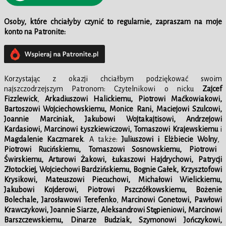
Osoby, które chciałyby czynić to regularnie, zapraszam na moje
konto na Patronite:
Korzystając z okazji chciałbym podziękować swoim
najszczodrzejszym Patronom: Czytelnikowi o nicku
Zajcef
Fizzlewick
,
Arkadiuszowi Halickiemu, Piotrowi Maćkowiakowi,
Bartoszowi Wojciechowskiemu, Monice Rani, Maciejowi Szulcowi,
Joannie Marciniak, Jakubowi Wojtakajtisowi, Andrzejowi
Kardasiowi, Marcinowi Łyszkiewiczowi, Tomaszowi Krajewskiemu
i
Magdalenie Kaczmarek
. A także:
Juliuszowi i Elżbiecie Wolny
,
Piotrowi Rucińskiemu, Tomaszowi Sosnowskiemu, Piotrowi
Świrskiemu, Arturowi Żakowi, Łukaszowi Hajdrychowi, Patrycji
Złotockiej, Wojciechowi Bardzińskiemu, Bognie Gałek, Krzysztofowi
Krysikowi, Mateuszowi Piecuchowi, Michałowi Wielickiemu,
Jakubowi Kojderowi, Piotrowi Pszczółkowskiemu, Bożenie
Bolechale, Jarosławowi Terefenko
,
Marcinowi Gonetowi, Pawłowi
Krawczykowi, Joannie Siarze, Aleksandrowi Stępieniowi, Marcinowi
Barszczewskiemu, Dinarze Budziak, Szymonowi Jończykowi,