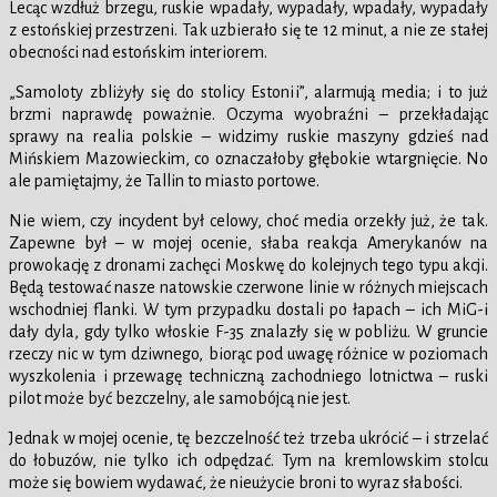
Lecąc wzdłuż brzegu, ruskie wpadały, wypadały, wpadały, wypadały
z estońskiej przestrzeni. Tak uzbierało się te 12 minut, a nie ze stałej
obecności nad estońskim interiorem.
„Samoloty zbliżyły się do stolicy Estonii”, alarmują media; i to już
brzmi naprawdę poważnie. Oczyma wyobraźni – przekładając
sprawy na realia polskie – widzimy ruskie maszyny gdzieś nad
Mińskiem Mazowieckim, co oznaczałoby głębokie wtargnięcie. No
ale pamiętajmy, że Tallin to miasto portowe.
Nie wiem, czy incydent był celowy, choć media orzekły już, że tak.
Zapewne był – w mojej ocenie, słaba reakcja Amerykanów na
prowokację z dronami zachęci Moskwę do kolejnych tego typu akcji.
Będą testować nasze natowskie czerwone linie w różnych miejscach
wschodniej flanki. W tym przypadku dostali po łapach – ich MiG-i
dały dyla, gdy tylko włoskie F-35 znalazły się w pobliżu. W gruncie
rzeczy nic w tym dziwnego, biorąc pod uwagę różnice w poziomach
wyszkolenia i przewagę techniczną zachodniego lotnictwa – ruski
pilot może być bezczelny, ale samobójcą nie jest.
Jednak w mojej ocenie, tę bezczelność też trzeba ukrócić – i strzelać
do łobuzów, nie tylko ich odpędzać. Tym na kremlowskim stolcu
może się bowiem wydawać, że nieużycie broni to wyraz słabości.