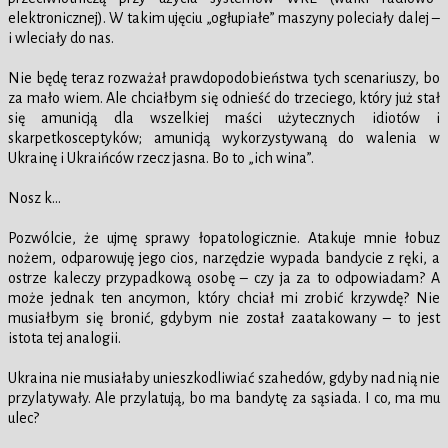
elektronicznej). W takim ujęciu „ogłupiałe” maszyny poleciały dalej –
i wleciały do nas.
Nie będę teraz rozważał prawdopodobieństwa tych scenariuszy, bo
za mało wiem. Ale chciałbym się odnieść do trzeciego, który już stał
się amunicją dla wszelkiej maści użytecznych idiotów i
skarpetkosceptyków; amunicją wykorzystywaną do walenia w
Ukrainę i Ukraińców rzecz jasna. Bo to „ich wina”.
Nosz k…
Pozwólcie, że ujmę sprawy łopatologicznie. Atakuje mnie łobuz
nożem, odparowuję jego cios, narzędzie wypada bandycie z ręki, a
ostrze kaleczy przypadkową osobę – czy ja za to odpowiadam? A
może jednak ten ancymon, który chciał mi zrobić krzywdę? Nie
musiałbym się bronić, gdybym nie został zaatakowany – to jest
istota tej analogii.
Ukraina nie musiałaby unieszkodliwiać szahedów, gdyby nad nią nie
przylatywały. Ale przylatują, bo ma bandytę za sąsiada. I co, ma mu
ulec?