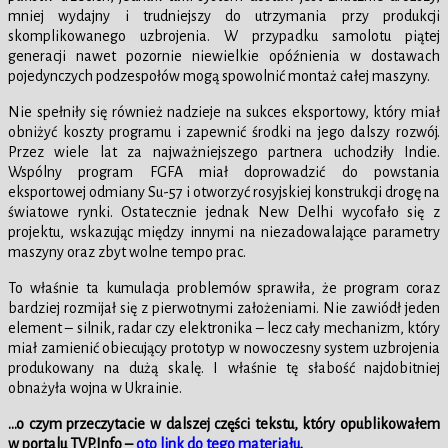
mniej wydajny i trudniejszy do utrzymania przy produkcji
skomplikowanego uzbrojenia. W przypadku samolotu piątej
generacji nawet pozornie niewielkie opóźnienia w dostawach
pojedynczych podzespołów mogą spowolnić montaż całej maszyny.
Nie spełniły się również nadzieje na sukces eksportowy, który miał
obniżyć koszty programu i zapewnić środki na jego dalszy rozwój.
Przez wiele lat za najważniejszego partnera uchodziły Indie.
Wspólny program FGFA miał doprowadzić do powstania
eksportowej odmiany Su-57 i otworzyć rosyjskiej konstrukcji drogę na
światowe rynki. Ostatecznie jednak New Delhi wycofało się z
projektu, wskazując między innymi na niezadowalające parametry
maszyny oraz zbyt wolne tempo prac.
To właśnie ta kumulacja problemów sprawiła, że program coraz
bardziej rozmijał się z pierwotnymi założeniami. Nie zawiódł jeden
element – silnik, radar czy elektronika – lecz cały mechanizm, który
miał zamienić obiecujący prototyp w nowoczesny system uzbrojenia
produkowany na dużą skalę. I właśnie tę słabość najdobitniej
obnażyła wojna w Ukrainie.
…o czym przeczytacie w dalszej części tekstu, który opublikowałem
w portalu TVP.Info –
oto link do tego materiału
.