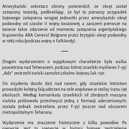
Amerykański sekretarz obrony potwierdził, że okręt został
zatopiony torpedą, podkreślając, że był to pierwszy przypadek
bojowego zatopienia wrogiej jednostki przez amerykański okręt
podwodny od czasów II wojny światowej, a zarazem pierwsze na
świecie takie zdarzenie od momentu zatopienia argentyńskiego
krążownika ARA General Belgrano przez brytyjski okręt podwodny
w 1982 roku (podczas wojny o Falklandy).
—–
Drugim wydarzeniem o wyjątkowym charakterze była walka
powietrzna nad Teheranem, podczas której izraelski myśliwiec F-35I
„Adir” zestrzelił irański samolot szkolno-bojowy Jak-130.
Do incydentu doszło dziś nad ranem, gdy izraelskie lotnictwo
prowadziło kolejną falę uderzeń na cele wojskowe w stolicy Iranu i jej
okolicach. Według komunikatu izraelskich sił zbrojnych maszyna
irańska próbowała przechwycić jedną z formacji uderzeniowych;
została jednak zestrzelona przez F-35I jeszcze nad obszarem
metropolitalnym Teheranu.
Wydarzenie ma znaczenie historyczne z kilku powodów. Po
pierwsze, jest to pierwsze w historii bojowe zestrzelenie