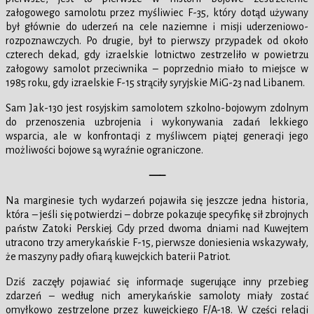
załogowego samolotu przez myśliwiec F-35, który dotąd używany
był głównie do uderzeń na cele naziemne i misji uderzeniowo-
rozpoznawczych. Po drugie, był to pierwszy przypadek od około
czterech dekad, gdy izraelskie lotnictwo zestrzeliło w powietrzu
załogowy samolot przeciwnika – poprzednio miało to miejsce w
1985 roku, gdy izraelskie F-15 strąciły syryjskie MiG-23 nad Libanem.
Sam Jak-130 jest rosyjskim samolotem szkolno-bojowym zdolnym
do przenoszenia uzbrojenia i wykonywania zadań lekkiego
wsparcia, ale w konfrontacji z myśliwcem piątej generacji jego
możliwości bojowe są wyraźnie ograniczone.
—–
Na marginesie tych wydarzeń pojawiła się jeszcze jedna historia,
która – jeśli się potwierdzi – dobrze pokazuje specyfikę sił zbrojnych
państw Zatoki Perskiej. Gdy przed dwoma dniami nad Kuwejtem
utracono trzy amerykańskie F-15, pierwsze doniesienia wskazywały,
że maszyny padły ofiarą kuwejckich baterii Patriot.
Dziś zaczęły pojawiać się informacje sugerujące inny przebieg
zdarzeń – według nich amerykańskie samoloty miały zostać
omyłkowo zestrzelone przez kuwejckiego F/A-18. W części relacji