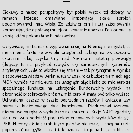
—–
Ciekawy z naszej perspektywy był polski wątek tej debaty, w
ramach którego omawiano imponującą skalę zbrojeń
podejmowanych nad Wisłą. Ze zdziwieniem i nutą zażenowania
komentując, że o połowę mniejsza i znacznie uboższa Polska buduję
armię, która pokonałaby Bundeswehrę.
Oczywiście, nikt u nas o wyprawianiu się na Niemcy nie myślał, co
nie zmienia faktu, że w wielu kategoriach uzbrojenia, zwłaszcza w
ostatnim roku, uzyskaliśmy nad Niemcami istotną przewagę
(dotyczy to na przykład czołgów czy samobieżnych systemów
artyleryjskich). Ale to wkrótce się zmieni – tak przynajmniej wynika
z zapowiedzi władz w Berlinie. Już w 2024 roku budżet niemieckiego
MON wyniósł 52 mld euro, zaś uwzględniając blisko 20 mld euro ze
specjalnego funduszu na uzbrojenie Bundeswehry wydatki na
obronność przekroczyły próg 72 mld euro. A mają być tylko wyższe.
Uchwalona jeszcze w czasie poprzednich rządów likwidacja tzw.
hamulca budżetowego daje kanclerzowi Friedrichowi Merzowi
niemal wolną rękę w wydatkach na zbrojenia. Kraje NATO zgodziły
się niedawno podnieść próg rekomendowanych wydatków do 5%
PKB. Niemcy aż tak ambitnych planów nie mają – chcą na razie
poprzestać na 3,5%. Lecz i tak oznacza to ponad 150 mld euro