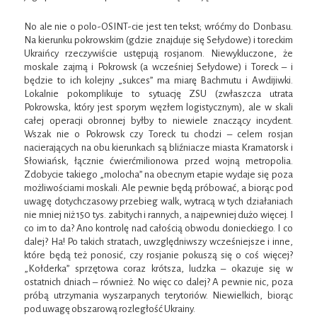
No ale nie o polo-OSINT-cie jest ten tekst; wróćmy do Donbasu.
Na kierunku pokrowskim (gdzie znajduje się Sełydowe) i toreckim
Ukraińcy rzeczywiście ustępują rosjanom. Niewykluczone, że
moskale zajmą i Pokrowsk (a wcześniej Sełydowe) i Toreck – i
będzie to ich kolejny „sukces” ma miarę Bachmutu i Awdijiwki.
Lokalnie pokomplikuje to sytuację ZSU (zwłaszcza utrata
Pokrowska, który jest sporym węzłem logistycznym), ale w skali
całej operacji obronnej byłby to niewiele znaczący incydent.
Wszak nie o Pokrowsk czy Toreck tu chodzi – celem rosjan
nacierających na obu kierunkach są bliźniacze miasta Kramatorsk i
Słowiańsk, łącznie ćwierćmilionowa przed wojną metropolia.
Zdobycie takiego „molocha” na obecnym etapie wydaje się poza
możliwościami moskali. Ale pewnie będą próbować, a biorąc pod
uwagę dotychczasowy przebieg walk, wytracą w tych działaniach
nie mniej niż 150 tys. zabitych i rannych, a najpewniej dużo więcej. I
co im to da? Ano kontrolę nad całością obwodu donieckiego. I co
dalej? Ha! Po takich stratach, uwzględniwszy wcześniejsze i inne,
które będą też ponosić, czy rosjanie pokuszą się o coś więcej?
„Kołderka” sprzętowa coraz krótsza, ludzka – okazuje się w
ostatnich dniach – również. No więc co dalej? A pewnie nic, poza
próbą utrzymania wyszarpanych terytoriów. Niewielkich, biorąc
pod uwagę obszarową rozległość Ukrainy.