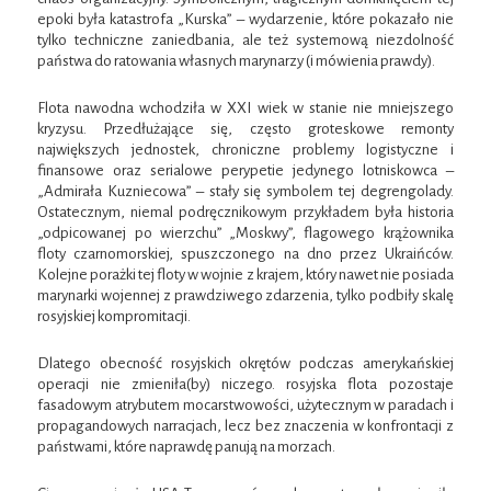
epoki była katastrofa „Kurska” – wydarzenie, które pokazało nie
tylko techniczne zaniedbania, ale też systemową niezdolność
państwa do ratowania własnych marynarzy (i mówienia prawdy).
Flota nawodna wchodziła w XXI wiek w stanie nie mniejszego
kryzysu. Przedłużające się, często groteskowe remonty
największych jednostek, chroniczne problemy logistyczne i
finansowe oraz serialowe perypetie jedynego lotniskowca –
„Admirała Kuzniecowa” – stały się symbolem tej degrengolady.
Ostatecznym, niemal podręcznikowym przykładem była historia
„odpicowanej po wierzchu” „Moskwy”, flagowego krążownika
floty czarnomorskiej, spuszczonego na dno przez Ukraińców.
Kolejne porażki tej floty w wojnie z krajem, który nawet nie posiada
marynarki wojennej z prawdziwego zdarzenia, tylko podbiły skalę
rosyjskiej kompromitacji.
Dlatego obecność rosyjskich okrętów podczas amerykańskiej
operacji nie zmieniła(by) niczego. rosyjska flota pozostaje
fasadowym atrybutem mocarstwowości, użytecznym w paradach i
propagandowych narracjach, lecz bez znaczenia w konfrontacji z
państwami, które naprawdę panują na morzach.