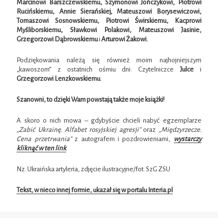
Marcinowi Barszczewskiemu, Szymonowi Jończykowi, Piotrowi
Rucińskiemu, Annie Sierańskiej, Mateuszowi Borysewiczowi,
Tomaszowi Sosnowskiemu, Piotrowi Świrskiemu, Kacprowi
Myśliborskiemu, Sławkowi Polakowi, Mateuszowi Jasinie,
Grzegorzowi Dąbrowskiemu
i
Arturowi Żakowi.
Podziękowania należą się również moim najhojniejszym
„kawoszom” z ostatnich ośmiu dni: Czytelniczce
Julce
i
Grzegorzowi Lenzkowskiemu
.
Szanowni, to dzięki Wam powstają także moje książki!
A skoro o nich mowa – gdybyście chcieli nabyć egzemplarze
„Zabić Ukrainę. Alfabet rosyjskiej agresji”
oraz
„Międzyrzecze.
Cena przetrwania”
z autografem i pozdrowieniami,
wystarczy
kliknąć w ten link
.
Nz. Ukraińska artyleria, zdjęcie ilustracyjne/fot. SzG ZSU
Tekst, w nieco innej formie, ukazał się w portalu Interia.pl