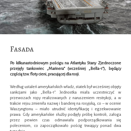
Fasada
Po kilkunastodniowym pościgu na Atlantyku Stany Zjednoczone
przejęły tankowiec „Marinera” (wcześniej „Bella-1”), będący
częścią tzw. floty cieni, pracującej dla rosji.
Według ustaleń amerykańskich władz, statek był wcześniej objęty
sankcjami jako „Bella-1”. Jednostka miała uczestniczyć w
przewozach ropy realizowanych z naruszeniem restrykcji, a w
trakcie rejsu zmieniła nazwę i banderę na rosyjską, co – w ocenie
Waszyngtonu – miało utrudnić identyfikację i egzekwowanie
prawa. Gdy amerykańskie służby podjęły próbę kontroli, załoga
przez pewien czas odmawiała podporządkowania się
poleceniom, co zapoczątkowało pościg trwający ponad dwa