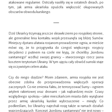
atakowane regularnie. Ostrzały nasiliły się w ostatnich dniach, po
tym, jak armia ukraińska opuściła większość okupowanych
obszarów obwodu kurskiego.
—–
Dziś Ukraińcy trzymają jeszcze skrawki ziemi po rosyjskiej stronie,
ale generalnie linia kontaktu wojsk przesunęła się bliżej Sumów.
Mniejszy dystans ułatwia rosjanom prowadzenie ognia, w mieście
mówi się, że to przygrywka do czegoś większego. rosyjscy
decydenci z putinem na czele nie kryją, że chcieliby „kordonu
sanitarnego” wzdłuż swojej granicy – stworzonego rzecz jasna
kosztem terytorium Ukrainy. W tym ujęciu cały obwód sumski staje
się oczywistym celem ataku.
Czy do niego dojdzie? Moim zdaniem, armia rosyjska nie jest
obecnie zdolna do przeprowadzenia większych operacji
zaczepnych. Co nie zmienia faktu, że terroryzować Sumy – ogniem
artylerii rakietowej oraz dronami – jak najbardziej może. Czasy
względnego spokoju – jakie mieszkańcom miasta dało wyrąbane
przez armię ukraińską kurskie wybrzuszenie – minęły. Co
podkreślam, bo Ukraińcy najechali rosję także w ramach działań
wyprzedzających. Koncept „kordonu sanitarnego” nie jest nowy –