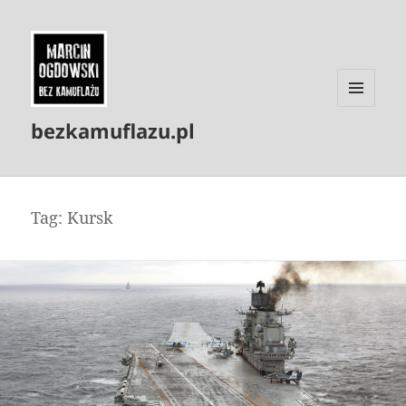
MENU
bezkamuflazu.pl
I
WIDGETY
Tag:
Kursk