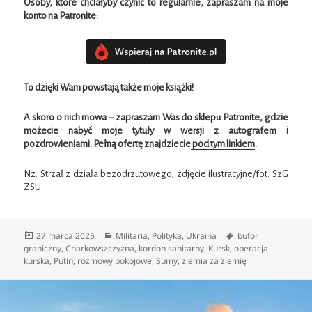
Osoby, które chciałyby czynić to regularnie, zapraszam na moje
konto na Patronite:
To dzięki Wam powstają także moje książki!
A skoro o nich mowa – zapraszam Was do sklepu
Patronite, gdzie
możecie nabyć moje tytuły w wersji z autografem i
pozdrowieniami. Pełną ofertę znajdziecie
pod tym linkiem
.
Nz. Strzał z działa bezodrzutowego, zdjęcie ilustracyjne/fot. SzG
ZSU
Data
Kategorie
Tagi
27 marca 2025
Militaria
,
Polityka
,
Ukraina
bufor
publikacji
graniczny
,
Charkowszczyzna
,
kordon sanitarny
,
Kursk
,
operacja
kurska
,
Putin
,
rozmowy pokojowe
,
Sumy
,
ziemia za ziemię