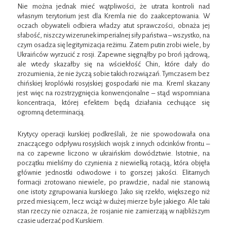
Nie można jednak mieć wątpliwości, że utrata kontroli nad
własnym terytorium jest dla Kremla nie do zaakceptowania. W
oczach obywateli odbiera władzy atut sprawczości, obnaża jej
słabość, niszczy wizerunek imperialnej siły państwa – wszystko, na
czym osadza się legitymizacja reżimu. Zatem putin zrobi wiele, by
Ukraińców wyrzucić z rosji. Zapewne sięgnąłby po broń jądrową,
ale wtedy skazałby się na wściekłość Chin, które dały do
zrozumienia, że nie życzą sobie takich rozwiązań. Tymczasem bez
chińskiej kroplówki rosyjskiej gospodarki nie ma. Kreml skazany
jest więc na rozstrzygnięcia konwencjonalne – stąd wspomniana
koncentracja, której efektem będą działania cechujące się
ogromną determinacją.
Krytycy operacji kurskiej podkreślali, że nie spowodowała ona
znaczącego odpływu rosyjskich wojsk z innych odcinków frontu –
na co zapewne liczono w ukraińskim dowództwie. Istotnie, na
początku mieliśmy do czynienia z niewielką rotacją, która objęła
głównie jednostki odwodowe i to gorszej jakości. Elitarnych
formacji zrotowano niewiele, po prawdzie, nadal nie stanowią
one istoty zgrupowania kurskiego. Jako się rzekło, większego niż
przed miesiącem, lecz wciąż w dużej mierze byle jakiego. Ale taki
stan rzeczy nie oznacza, że rosjanie nie zamierzają w najbliższym
czasie uderzać pod Kurskiem.