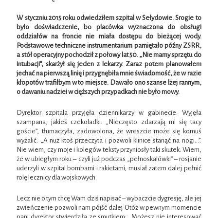
W styczniu 2015 roku odwiedziłem szpital w Sełydowie. Srogie to
było doświadczenie, bo placówka wyznaczona do obsługi
oddziałów na froncie nie miała dostępu do bieżącej wody.
Podstawowe techniczne instrumentarium pamiętało późny ZSRR,
a stół operacyjny pochodził z połowy lat 50. „Nie mamy sprzętu do
intubacji”, skarżył się jeden z lekarzy. Zaraz potem planowałem
jechać na pierwszą linię i przygnębiła mnie świadomość, że w razie
kłopotów trafiłbym w to miejsce. Dawało ono szanse lżej rannym,
o dawaniu nadziei w cięższych przypadkach nie było mowy.
Dyrektor szpitala przyjęła dziennikarzy w gabinecie. Wyjęła
szampana, jakieś czekoladki. „Nieczęsto zdarzają mi się tacy
goście”, tłumaczyła, zadowolona, że wreszcie może się komuś
wyżalić. „A nuż ktoś przeczyta i pozwoli klinice stanąć na nogi…”.
Nie wiem, czy moje i kolegów teksty przyniosły taki skutek. Wiem,
że w ubiegłym roku – czyli już podczas „pełnoskalówki” – rosjanie
uderzyli w szpital bombami i rakietami; musiał zatem dalej pełnić
rolę lecznicy dla wojskowych.
Lecz nie o tym chcę Wam dziś napisać – wybaczcie dygresję, ale jej
zwieńczenie pozwoli nam pójść dalej. Otóż w pewnym momencie
pani dyrektor stwierdziła ze smutkiem: „Możesz nie interesować