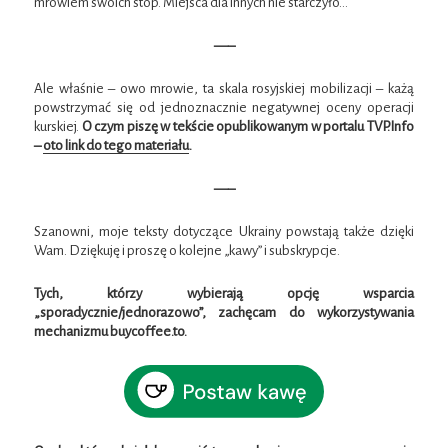
mrowiem swoich stóp. Miejsca dla innych nie starczyło…
—–
Ale właśnie – owo mrowie, ta skala rosyjskiej mobilizacji – każą
powstrzymać się od jednoznacznie negatywnej oceny operacji
kurskiej.
O czym piszę w tekście opublikowanym w portalu TVP.Info
–
oto link do tego materiału
.
—–
Szanowni, moje teksty dotyczące Ukrainy powstają także dzięki
Wam. Dziękuję i proszę o kolejne „kawy” i subskrypcje.
Tych, którzy wybierają opcję wsparcia
„sporadycznie/jednorazowo”, zachęcam do wykorzystywania
mechanizmu buycoffee.to.