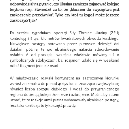
odpowiedział na pytanie, czy Ukraina zamierza zajmować kolejne
terytoria rosji. Stwierdził za to, że „kluczem do zwycięstwa jest
zaskoczenie przeciwnika”. Tylko czy ktoś tu kogoś może jeszcze
zaskoczyć? I jak?
Po sześciu tygodniach operacji Siły Zbrojne Ukrainy (ZSU)
kontrolują 1,5 tys. kilometrów kwadratowych obwodu kurskiego.
Największe postępy notowano przez pierwsze dziesięć dni
działań, później tempo ukraińskiego natarcia zdecydowanie
osłabło. A od początku września właściwie mówimy już o
symbolicznych zdobyczach, ba, rosjanom udało się w weekend
odbić fragment jednej z osad.
W międzyczasie rosyjski kontyngent na zagrożonym kierunku
wzrósł z niemal 10 do ponad 40 tys. ludzi, znacząco zwiększyła się
również liczba sprzętu ciężkiego. I wciąż do przygranicznego
regionu docierają kolejni żołnierze i uzbrojenie. Można by zatem
uznać, że to reakcje armii putina wyhamowały ukraińskie postępy,
lecz taka konkluzja to tylko część prawdy.
—–