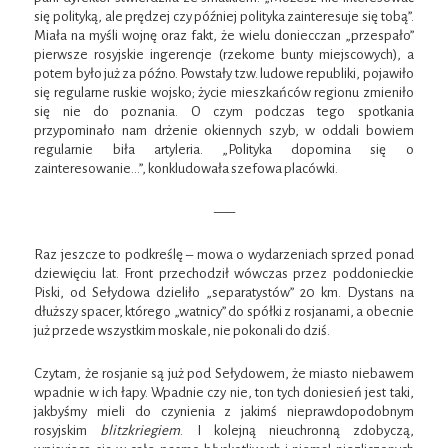
się polityką, ale prędzej czy później polityka zainteresuje się tobą”.
Miała na myśli wojnę oraz fakt, że wielu doniecczan „przespało”
pierwsze rosyjskie ingerencje (rzekome bunty miejscowych), a
potem było już za późno. Powstały tzw. ludowe republiki, pojawiło
się regularne ruskie wojsko; życie mieszkańców regionu zmieniło
się nie do poznania. O czym podczas tego spotkania
przypominało nam drżenie okiennych szyb, w oddali bowiem
regularnie biła artyleria. „Polityka dopomina się o
zainteresowanie…”, konkludowała szefowa placówki.
—–
Raz jeszcze to podkreślę – mowa o wydarzeniach sprzed ponad
dziewięciu lat. Front przechodził wówczas przez poddonieckie
Piski, od Sełydowa dzieliło „separatystów” 20 km. Dystans na
dłuższy spacer, którego „watnicy” do spółki z rosjanami, a obecnie
już przede wszystkim moskale, nie pokonali do dziś.
Czytam, że rosjanie są już pod Sełydowem, że miasto niebawem
wpadnie w ich łapy. Wpadnie czy nie, ton tych doniesień jest taki,
jakbyśmy mieli do czynienia z jakimś nieprawdopodobnym
rosyjskim
blitzkriegiem
. I kolejną nieuchronną zdobyczą,