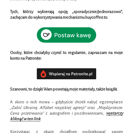
Tych, którzy wybierają opcję „sporadycznie/jednorazowo”,
zachęcam do wykorzystywania mechanizmu buycoffee.to.
Osoby, które chciałyby czynić to regularnie, zapraszam na moje
konto na Patronite:
Szanowni, to dzięki Wam powstają moje materiały,
także książki
.
A skoro o nich mowa – gdybyście chcieli nabyć egzemplarze
„Zabić Ukrainę. Alfabet rosyjskiej agresji”
oraz
„Międzyrzecze.
Cena przetrwania”
z autografem i pozdrowieniami,
wystarczy
kliknąć w ten link
.
Korzystając z okazji chciałbym podziękować swoim