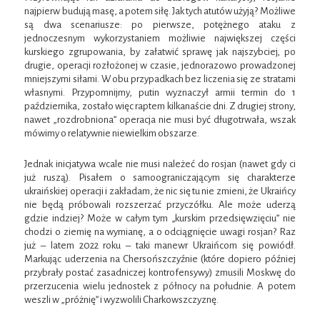
najpierw budują masę, a potem siłę. Jak tych atutów użyją? Możliwe
są dwa scenariusze: po pierwsze, potężnego ataku z
jednoczesnym wykorzystaniem możliwie największej części
kurskiego zgrupowania, by załatwić sprawę jak najszybciej, po
drugie, operacji rozłożonej w czasie, jednorazowo prowadzonej
mniejszymi siłami. W obu przypadkach bez liczenia się ze stratami
własnymi. Przypomnijmy, putin wyznaczył armii termin do 1
października, zostało więc raptem kilkanaście dni. Z drugiej strony,
nawet „rozdrobniona” operacja nie musi być długotrwała, wszak
mówimy o relatywnie niewielkim obszarze.
Jednak inicjatywa wcale nie musi należeć do rosjan (nawet gdy ci
już ruszą). Pisałem o samoograniczającym się charakterze
ukraińskiej operacji i zakładam, że nic się tu nie zmieni, że Ukraińcy
nie będą próbowali rozszerzać przyczółku. Ale może uderzą
gdzie indziej? Może w całym tym „kurskim przedsięwzięciu” nie
chodzi o ziemię na wymianę, a o odciągnięcie uwagi rosjan? Raz
już – latem 2022 roku – taki manewr Ukraińcom się powiódł.
Markując uderzenia na Chersońszczyźnie (które dopiero później
przybrały postać zasadniczej kontrofensywy) zmusili Moskwę do
przerzucenia wielu jednostek z północy na południe. A potem
weszli w „próżnię” i wyzwolili Charkowszczyznę.