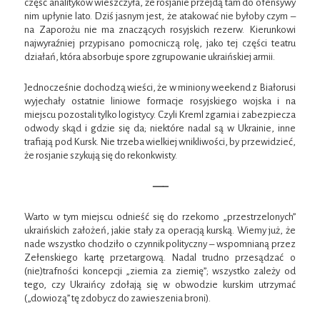
część analityków wieszczyła, że rosjanie przejdą tam do ofensywy
nim upłynie lato. Dziś jasnym jest, że atakować nie byłoby czym –
na Zaporożu nie ma znaczących rosyjskich rezerw. Kierunkowi
najwyraźniej przypisano pomocniczą rolę, jako tej części teatru
działań, która absorbuje spore zgrupowanie ukraińskiej armii.
Jednocześnie dochodzą wieści, że w miniony weekend z Białorusi
wyjechały ostatnie liniowe formacje rosyjskiego wojska i na
miejscu pozostali tylko logistycy. Czyli Kreml zgarnia i zabezpiecza
odwody skąd i gdzie się da; niektóre nadal są w Ukrainie, inne
trafiają pod Kursk. Nie trzeba wielkiej wnikliwości, by przewidzieć,
że rosjanie szykują się do rekonkwisty.
—–
Warto w tym miejscu odnieść się do rzekomo „przestrzelonych”
ukraińskich założeń, jakie stały za operacją kurską. Wiemy już, że
nade wszystko chodziło o czynnik polityczny – wspomnianą przez
Zełenskiego kartę przetargową. Nadal trudno przesądzać o
(nie)trafności koncepcji „ziemia za ziemię”; wszystko zależy od
tego, czy Ukraińcy zdołają się w obwodzie kurskim utrzymać
(„dowiozą” tę zdobycz do zawieszenia broni).