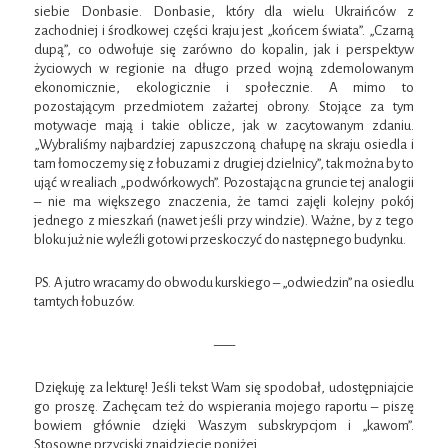
siebie Donbasie. Donbasie, który dla wielu Ukraińców z
zachodniej i środkowej części kraju jest „końcem świata”. „Czarną
dupą”, co odwołuje się zarówno do kopalin, jak i perspektyw
życiowych w regionie na długo przed wojną zdemolowanym
ekonomicznie, ekologicznie i społecznie. A mimo to
pozostającym przedmiotem zażartej obrony. Stojące za tym
motywacje mają i takie oblicze, jak w zacytowanym zdaniu.
„Wybraliśmy najbardziej zapuszczoną chałupę na skraju osiedla i
tam łomoczemy się z łobuzami z drugiej dzielnicy”, tak można by to
ująć w realiach „podwórkowych”. Pozostając na gruncie tej analogii
– nie ma większego znaczenia, że tamci zajęli kolejny pokój
jednego z mieszkań (nawet jeśli przy windzie). Ważne, by z tego
bloku już nie wyleźli gotowi przeskoczyć do następnego budynku.
PS. A jutro wracamy do obwodu kurskiego – „odwiedzin” na osiedlu
tamtych łobuzów.
—–
Dziękuję za lekturę! Jeśli tekst Wam się spodobał, udostępniajcie
go proszę. Zachęcam też do wspierania mojego raportu – piszę
bowiem głównie dzięki Waszym subskrypcjom i „kawom”.
Stosowne przyciski znajdziecie poniżej.