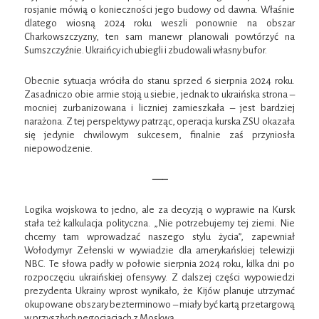
rosjanie mówią o konieczności jego budowy od dawna. Właśnie
dlatego wiosną 2024 roku weszli ponownie na obszar
Charkowszczyzny, ten sam manewr planowali powtórzyć na
Sumszczyźnie. Ukraińcy ich ubiegli i zbudowali własny bufor.
Obecnie sytuacja wróciła do stanu sprzed 6 sierpnia 2024 roku.
Zasadniczo obie armie stoją u siebie, jednak to ukraińska strona –
mocniej zurbanizowana i liczniej zamieszkała – jest bardziej
narażona. Z tej perspektywy patrząc, operacja kurska ZSU okazała
się jedynie chwilowym sukcesem, finalnie zaś przyniosła
niepowodzenie.
—–
Logika wojskowa to jedno, ale za decyzją o wyprawie na Kursk
stała też kalkulacja polityczna. „Nie potrzebujemy tej ziemi. Nie
chcemy tam wprowadzać naszego stylu życia”, zapewniał
Wołodymyr Zełenski w wywiadzie dla amerykańskiej telewizji
NBC. Te słowa padły w połowie sierpnia 2024 roku, kilka dni po
rozpoczęciu ukraińskiej ofensywy. Z dalszej części wypowiedzi
prezydenta Ukrainy wprost wynikało, że Kijów planuje utrzymać
okupowane obszary bezterminowo – miały być kartą przetargową
w przyszłych negocjacjach z Moskwą.