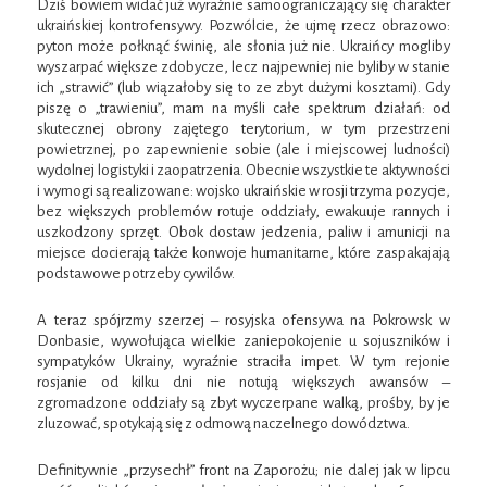
Dziś bowiem widać już wyraźnie samoograniczający się charakter
ukraińskiej kontrofensywy. Pozwólcie, że ujmę rzecz obrazowo:
pyton może połknąć świnię, ale słonia już nie. Ukraińcy mogliby
wyszarpać większe zdobycze, lecz najpewniej nie byliby w stanie
ich „strawić” (lub wiązałoby się to ze zbyt dużymi kosztami). Gdy
piszę o „trawieniu”, mam na myśli całe spektrum działań: od
skutecznej obrony zajętego terytorium, w tym przestrzeni
powietrznej, po zapewnienie sobie (ale i miejscowej ludności)
wydolnej logistyki i zaopatrzenia. Obecnie wszystkie te aktywności
i wymogi są realizowane: wojsko ukraińskie w rosji trzyma pozycje,
bez większych problemów rotuje oddziały, ewakuuje rannych i
uszkodzony sprzęt. Obok dostaw jedzenia, paliw i amunicji na
miejsce docierają także konwoje humanitarne, które zaspakajają
podstawowe potrzeby cywilów.
A teraz spójrzmy szerzej – rosyjska ofensywa na Pokrowsk w
Donbasie, wywołująca wielkie zaniepokojenie u sojuszników i
sympatyków Ukrainy, wyraźnie straciła impet. W tym rejonie
rosjanie od kilku dni nie notują większych awansów –
zgromadzone oddziały są zbyt wyczerpane walką, prośby, by je
zluzować, spotykają się z odmową naczelnego dowództwa.
Definitywnie „przysechł” front na Zaporożu; nie dalej jak w lipcu