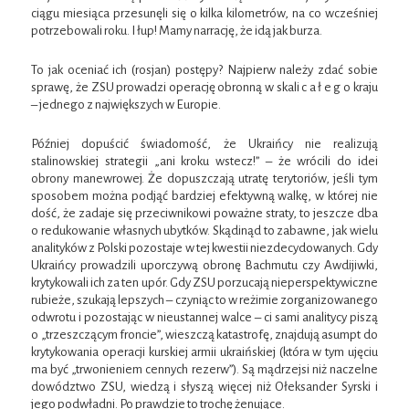
ciągu miesiąca przesunęli się o kilka kilometrów, na co wcześniej
potrzebowali roku. I łup! Mamy narrację, że idą jak burza.
To jak oceniać ich (rosjan) postępy? Najpierw należy zdać sobie
sprawę, że ZSU prowadzi operację obronną w skali c a ł e g o kraju
– jednego z największych w Europie.
Później dopuścić świadomość, że Ukraińcy nie realizują
stalinowskiej strategii „ani kroku wstecz!” – że wrócili do idei
obrony manewrowej. Że dopuszczają utratę terytoriów, jeśli tym
sposobem można podjąć bardziej efektywną walkę, w której nie
dość, że zadaje się przeciwnikowi poważne straty, to jeszcze dba
o redukowanie własnych ubytków. Skądinąd to zabawne, jak wielu
analityków z Polski pozostaje w tej kwestii niezdecydowanych. Gdy
Ukraińcy prowadzili uporczywą obronę Bachmutu czy Awdijiwki,
krytykowali ich za ten upór. Gdy ZSU porzucają nieperspektywiczne
rubieże, szukają lepszych – czyniąc to w reżimie zorganizowanego
odwrotu i pozostając w nieustannej walce – ci sami analitycy piszą
o „trzeszczącym froncie”, wieszczą katastrofę, znajdują asumpt do
krytykowania operacji kurskiej armii ukraińskiej (która w tym ujęciu
ma być „trwonieniem cennych rezerw”). Są mądrzejsi niż naczelne
dowództwo ZSU, wiedzą i słyszą więcej niż Ołeksander Syrski i
jego podwładni. Po prawdzie to trochę żenujące.