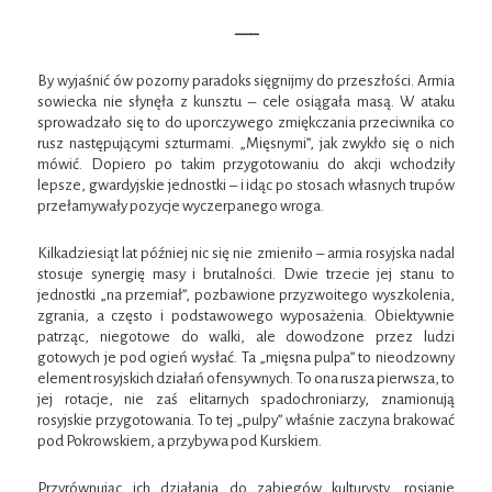
—–
By wyjaśnić ów pozorny paradoks sięgnijmy do przeszłości. Armia
sowiecka nie słynęła z kunsztu – cele osiągała masą. W ataku
sprowadzało się to do uporczywego zmiękczania przeciwnika co
rusz następującymi szturmami. „Mięsnymi”, jak zwykło się o nich
mówić. Dopiero po takim przygotowaniu do akcji wchodziły
lepsze, gwardyjskie jednostki – i idąc po stosach własnych trupów
przełamywały pozycje wyczerpanego wroga.
Kilkadziesiąt lat później nic się nie zmieniło – armia rosyjska nadal
stosuje synergię masy i brutalności. Dwie trzecie jej stanu to
jednostki „na przemiał”, pozbawione przyzwoitego wyszkolenia,
zgrania, a często i podstawowego wyposażenia. Obiektywnie
patrząc, niegotowe do walki, ale dowodzone przez ludzi
gotowych je pod ogień wysłać. Ta „mięsna pulpa” to nieodzowny
element rosyjskich działań ofensywnych. To ona rusza pierwsza, to
jej rotacje, nie zaś elitarnych spadochroniarzy, znamionują
rosyjskie przygotowania. To tej „pulpy” właśnie zaczyna brakować
pod Pokrowskiem, a przybywa pod Kurskiem.
Przyrównując ich działania do zabiegów kulturysty, rosjanie