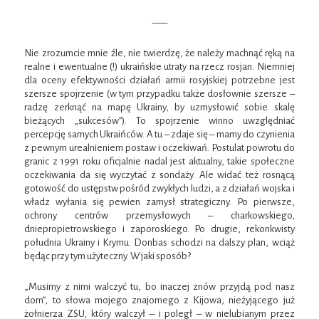
—–
Nie zrozumcie mnie źle, nie twierdzę, że należy machnąć ręką na
realne i ewentualne (!) ukraińskie utraty na rzecz rosjan. Niemniej
dla oceny efektywności działań armii rosyjskiej potrzebne jest
szersze spojrzenie (w tym przypadku także dosłownie szersze –
radzę zerknąć na mapę Ukrainy, by uzmysłowić sobie skalę
bieżących „sukcesów”). To spojrzenie winno uwzględniać
percepcję samych Ukraińców. A tu – zdaje się – mamy do czynienia
z pewnym urealnieniem postaw i oczekiwań. Postulat powrotu do
granic z 1991 roku oficjalnie nadal jest aktualny, takie społeczne
oczekiwania da się wyczytać z sondaży. Ale widać też rosnącą
gotowość do ustępstw pośród zwykłych ludzi, a z działań wojska i
władz wyłania się pewien zamysł strategiczny. Po pierwsze,
ochrony centrów przemysłowych – charkowskiego,
dniepropietrowskiego i zaporoskiego. Po drugie, rekonkwisty
południa Ukrainy i Krymu. Donbas schodzi na dalszy plan, wciąż
będąc przy tym użyteczny. W jaki sposób?
„Musimy z nimi walczyć tu, bo inaczej znów przyjdą pod nasz
dom”, to słowa mojego znajomego z Kijowa, nieżyjącego już
żołnierza ZSU, który walczył – i poległ – w nielubianym przez