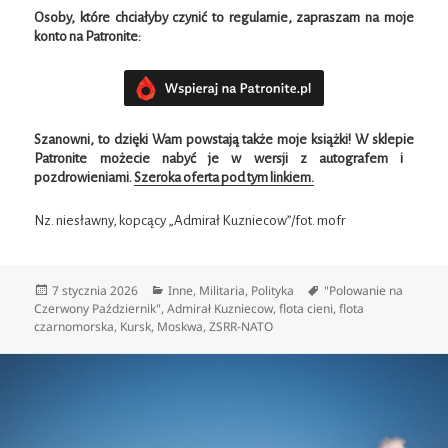
Osoby, które chciałyby czynić to regularnie, zapraszam na moje
konto na Patronite:
Szanowni, to dzięki Wam powstają także moje książki!
W
sklepie
Patronite możecie nabyć je w wersji z autografem i
pozdrowieniami.
Szeroka oferta pod tym linkiem.
Nz. niesławny, kopcący „Admirał Kuzniecow”/fot. mofr
Data
Kategorie
Tagi
7 stycznia 2026
Inne
,
Militaria
,
Polityka
"Polowanie na
publikacji
Czerwony Październik"
,
Admirał Kuzniecow
,
flota cieni
,
flota
czarnomorska
,
Kursk
,
Moskwa
,
ZSRR-NATO