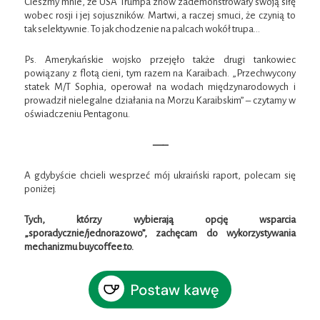
Cieszmy mnie, że USA Trumpa znów zademonstrowały swoją siłę
wobec rosji i jej sojuszników. Martwi, a raczej smuci, że czynią to
tak selektywnie. To jak chodzenie na palcach wokół trupa…
Ps. Amerykańskie wojsko przejęło także drugi tankowiec
powiązany z flotą cieni, tym razem na Karaibach. „Przechwycony
statek M/T Sophia, operował na wodach międzynarodowych i
prowadził nielegalne działania na Morzu Karaibskim” – czytamy w
oświadczeniu Pentagonu.
—–
A gdybyście chcieli wesprzeć mój ukraiński raport, polecam się
poniżej.
Tych, którzy wybierają opcję wsparcia
„sporadycznie/jednorazowo”, zachęcam do wykorzystywania
mechanizmu buycoffee.to.