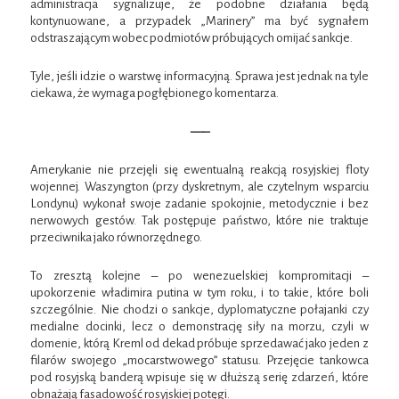
administracja sygnalizuje, że podobne działania będą
kontynuowane, a przypadek „Marinery” ma być sygnałem
odstraszającym wobec podmiotów próbujących omijać sankcje.
Tyle, jeśli idzie o warstwę informacyjną. Sprawa jest jednak na tyle
ciekawa, że wymaga pogłębionego komentarza.
—–
Amerykanie nie przejęli się ewentualną reakcją rosyjskiej floty
wojennej. Waszyngton (przy dyskretnym, ale czytelnym wsparciu
Londynu) wykonał swoje zadanie spokojnie, metodycznie i bez
nerwowych gestów. Tak postępuje państwo, które nie traktuje
przeciwnika jako równorzędnego.
To zresztą kolejne – po wenezuelskiej kompromitacji –
upokorzenie władimira putina w tym roku, i to takie, które boli
szczególnie. Nie chodzi o sankcje, dyplomatyczne połajanki czy
medialne docinki, lecz o demonstrację siły na morzu, czyli w
domenie, którą Kreml od dekad próbuje sprzedawać jako jeden z
filarów swojego „mocarstwowego” statusu. Przejęcie tankowca
pod rosyjską banderą wpisuje się w dłuższą serię zdarzeń, które
obnażają fasadowość rosyjskiej potęgi.