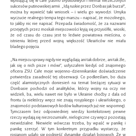
wpisującą się w całe pasmo błyskotliwych i niemal niezliczonych
sukcesów putinowskiej armii. „Idą ruskie przez Donbas jak burza!”,
można by wywieść taki wniosek – i wielu go wywodzi. Umyka
wyczucie realnego tempa tego marszu – napisać, że mozolnego,
to jakby nic nie napisać. Przepada świadomość, że za nazwami
przejętych przez moskali miejscowości kryją się przysiółki, wioski,
że od czasu do czasu jest to ledwie powiatowa mieścina, o
istnieniu której przed wojną większość Ukraińców nie miała
bladego pojęcia.
„Na miejscu sprawy nigdy nie wyglądają ani tak dobrze, ani tak źle,
jak się o nich pisze i mówi”, usłyszałem kiedyś od znajomego
oficera ZSU. Całe moje wojenno-dziennikarskie doświadczenie
potwierdza zasadność tej obserwacji. Co podkreślam, bo duża
część alarmistycznych doniesień na temat bieżącej sytuacji w
Donbasie pochodzi od analityków, którzy wojny na oczy nie
widzieli, ba, wielu nawet nie było w Ukrainie choćby z dala od
frontu (a niektórzy wręcz nie znają rosyjskiego i ukraińskiego, o
znajomości podstawowych kodów kulturowych już nie wspomnę).
Tymczasem bez odpowiedniej wiedzy kontekstowej pewne
rzeczy wydają się niezrozumiałe, nielogiczne czy wręcz pozostają
niewidzialne. Niewiele wówczas trzeba, by wpaść w panikę i
panikę szerzyć. W tym konkretnym przypadku wystarczy, że
rosjanom udało się podnieść dynamikę działań bojowych. Że w