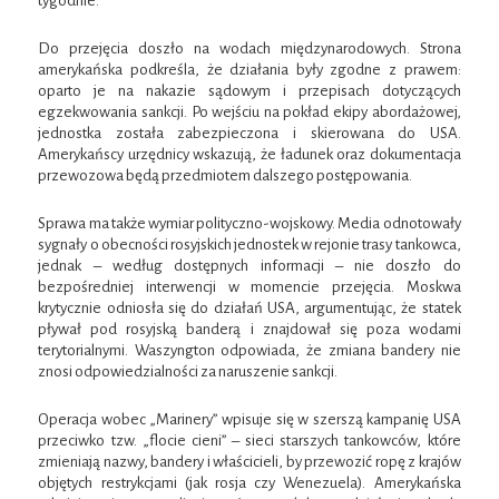
tygodnie.
Do przejęcia doszło na wodach międzynarodowych. Strona
amerykańska podkreśla, że działania były zgodne z prawem:
oparto je na nakazie sądowym i przepisach dotyczących
egzekwowania sankcji. Po wejściu na pokład ekipy abordażowej,
jednostka została zabezpieczona i skierowana do USA.
Amerykańscy urzędnicy wskazują, że ładunek oraz dokumentacja
przewozowa będą przedmiotem dalszego postępowania.
Sprawa ma także wymiar polityczno-wojskowy. Media odnotowały
sygnały o obecności rosyjskich jednostek w rejonie trasy tankowca,
jednak – według dostępnych informacji – nie doszło do
bezpośredniej interwencji w momencie przejęcia. Moskwa
krytycznie odniosła się do działań USA, argumentując, że statek
pływał pod rosyjską banderą i znajdował się poza wodami
terytorialnymi. Waszyngton odpowiada, że zmiana bandery nie
znosi odpowiedzialności za naruszenie sankcji.
Operacja wobec „Marinery” wpisuje się w szerszą kampanię USA
przeciwko tzw. „flocie cieni” – sieci starszych tankowców, które
zmieniają nazwy, bandery i właścicieli, by przewozić ropę z krajów
objętych restrykcjami (jak rosja czy Wenezuela). Amerykańska