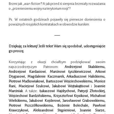
Brzmi jak
„war-fiction”
? A jak przed 6 sierpnia brzmiały rozważania
o „przeniesieniu wojny na terytorium rosji”?
Ps. W ostatnich godzinach pojawiły się pierwsze doniesienia o
poważnych rosyjskich kontratakach w obwodzie kurskim.
—–
Dziękuję za lekturę! Jeśli tekst Wam się spodobał, udostępniajcie
go proszę.
Korzystając z okazji chciałbym podziękować swoim
najszczodrzejszym Patronom:
Andrzejowi Skalskiemu,
Andrzejowi Kardasiowi
,
Marcinowi Łyszkiewiczowi
,
Arkowi
Drygasowi, Magdalenie Kaczmarek, Arkadiuszowi Halickiemu,
Piotrowi Maćkowiakowi, Bartoszowi Wojciechowskiemu, Monice
Rani, Maciejowi Szulcowi, Jakubowi Wojtakajtisowi
i
Joannie
Marciniak
. A także:
Łukaszowi Hajdrychowi, Patrycji Złotockiej,
Wojciechowi Bardzińskiemu, Krzysztofowi Krysikowi, Michałowi
Wielickiemu, Jakubowi Kojderowi, Jarosławowi Grabowskiemu,
Piotrowi Pszczółkowskiemu, Bożenie Bolechale, Pawłowi
Krawczykowi, Aleksandrowi Stępieniowi, Joannie Siarze,