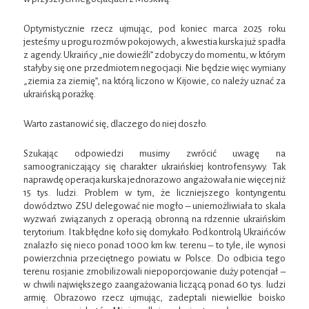
Optymistycznie rzecz ujmując, pod koniec marca 2025 roku
jesteśmy u progu rozmów pokojowych, a kwestia kurska już spadła
z agendy. Ukraińcy „nie dowieźli” zdobyczy do momentu, w którym
stałyby się one przedmiotem negocjacji. Nie będzie więc wymiany
„ziemia za ziemię”, na którą liczono w Kijowie, co należy uznać za
ukraińską porażkę.
Warto zastanowić się, dlaczego do niej doszło.
Szukając odpowiedzi musimy zwrócić uwagę na
samoograniczający się charakter ukraińskiej kontrofensywy. Tak
naprawdę operacja kurska jednorazowo angażowała nie więcej niż
15 tys. ludzi. Problem w tym, że liczniejszego kontyngentu
dowództwo ZSU delegować nie mogło – uniemożliwiała to skala
wyzwań związanych z operacją obronną na rdzennie ukraińskim
terytorium. I tak błędne koło się domykało. Pod kontrolą Ukraińców
znalazło się nieco ponad 1000 km kw. terenu – to tyle, ile wynosi
powierzchnia przeciętnego powiatu w Polsce. Do odbicia tego
terenu rosjanie zmobilizowali niepoporcjowanie duży potencjał –
w chwili największego zaangażowania liczącą ponad 60 tys. ludzi
armię. Obrazowo rzecz ujmując, zadeptali niewielkie boisko