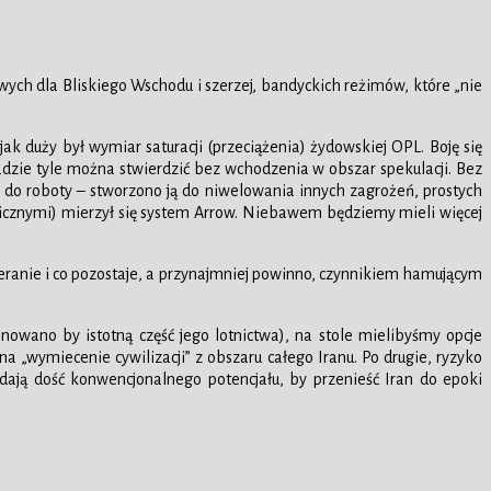
wych dla Bliskiego Wschodu i szerzej, bandyckich reżimów, które „nie
 jak duży był wymiar saturacji (przeciążenia) żydowskiej OPL. Boję się
sadzie tyle można stwierdzić bez wchodzenia w obszar spekulacji. Bez
 do roboty – stworzono ją do niwelowania innych zagrożeń, prostych
onicznymi) mierzył się system Arrow. Niebawem będziemy mieli więcej
heranie i co pozostaje, a przynajmniej powinno, czynnikiem hamującym
minowano by istotną część jego lotnictwa), na stole mielibyśmy opcje
na „wymiecenie cywilizacji” z obszaru całego Iranu. Po drugie, ryzyko
ją dość konwencjonalnego potencjału, by przenieść Iran do epoki