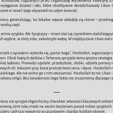
ich uchodźców, rządzonych przez Organizację Wyzwolenia Palestyny
w wylęgarnie działań i idei, które obiektywnie destabilizowały Liban
one w Izrael i jego obywateli na całym świecie).
 generalizując, bo lokalne sojusze układały się różnie – przebiegła
mańską część.
rmia syryjska. Ale Syryjczycy – miast stać się czynnikiem stabilizując
ch wyjście, w 2005 roku, zakończyło wojnę. W międzyczasie Liban stał si
tarczek z sąsiadami wyłoniła się „partia boga”, Hezbollah, organizacja
m. Obok hojnych datków z Teheranu sprzyjała temu sprytna strategia – 
kiej ludności. Prowadzi szpitale, przedszkola, żłobki, udziela pomocy m
wych ról, łobuzom przy kasie prościej łowić serca i dusze. Hezbollah 
libańskiego. Ale nie wolno go z nim utożsamiać. Hezbollah to nie Liban –
teru religii. Bez świadomości tego faktu nie zrozumiemy dlaczego rzą
—–
eniu nie sprzyjał oligarchiczny charakter własności kluczowych sektor
sienią 2019 roku miało na swoim terytorium ponad milion syryjskich
 cztery i pół razy więcej niż w szczytowym i bardzo krótkim okresie.