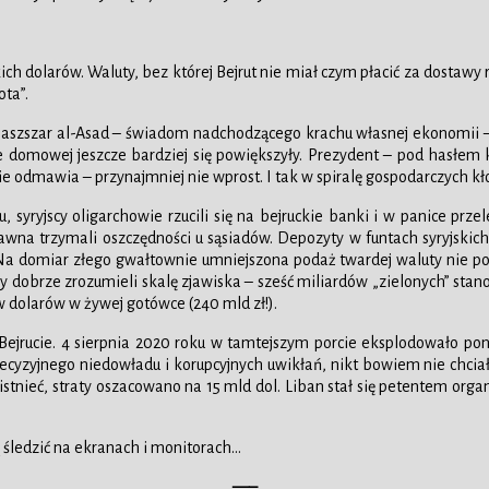
dolarów. Waluty, bez której Bejrut nie miał czym płacić za dostawy rop
ta”.
i Baszszar al-Asad – świadom nadchodzącego krachu własnej ekonomii – 
e domowej jeszcze bardziej się powiększyły. Prezydent – pod hasłem
ie odmawia – przynajmniej nie wprost. I tak w spiralę gospodarczych k
yryjscy oligarchowie rzucili się na bejruckie banki i w panice przel
awna trzymali oszczędności u sąsiadów. Depozyty w funtach syryjskich
Na domiar złego gwałtownie umniejszona podaż twardej waluty nie poz
my dobrze zrozumieli skalę zjawiska – sześć miliardów „zielonych” sta
w dolarów w żywej gotówce (240 mld zł!).
ejrucie. 4 sierpnia 2020 roku w tamtejszym porcie eksplodowało pona
zyjnego niedowładu i korupcyjnych uwikłań, nikt bowiem nie chciał si
ał istnieć, straty oszacowano na 15 mld dol. Liban stał się petentem or
ą śledzić na ekranach i monitorach…
—–