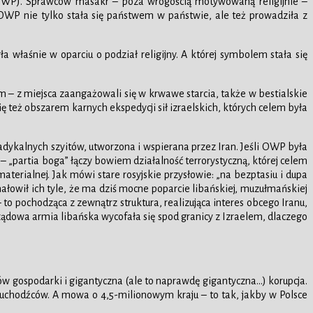
 (OWP). Sprawców masakr – poza wrogością motywowaną religijnie –
. OWP nie tylko stała się państwem w państwie, ale też prowadziła z
 właśnie w oparciu o podział religijny. A której symbolem stała się
ym – z miejsca zaangażowali się w krwawe starcia, także w bestialskie
ę też obszarem karnych ekspedycji sił izraelskich, których celem była
 radykalnych szyitów, utworzona i wspierana przez Iran. Jeśli OWP była
„partia boga” łączy bowiem działalność terrorystyczną, której celem
aterialnej. Jak mówi stare rosyjskie przysłowie: „na bezptasiu i dupa
nałowił ich tyle, że ma dziś mocne poparcie libańskiej, muzułmańskiej
 to pochodząca z zewnątrz struktura, realizująca interes obcego Iranu,
dowa armia libańska wycofała się spod granicy z Izraelem, dlaczego
ów gospodarki i gigantyczna (ale to naprawdę gigantyczna…) korupcja.
 uchodźców. A mowa o 4,5-milionowym kraju – to tak, jakby w Polsce