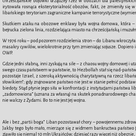
chrześcijańskie bojówki urządziły rzeź w obozach dla palestyńsk
irytowała rosnąca eksterytorialność obozów, fakt, że zmieniły się 
libańskiego terytorium zagraniczne kampanie terrorystyczne (wymierz
Skutkiem ataku na obozowe enklawy była wojna domowa, która – nieco
bejrucka zielona linia, rozdzielająca miasto na chrześcijańską i muzuł
W 1976 roku – pod pozorem rozdzielenia stron – do Libanu wkroczyła a
masakry cywilów, wielokrotnie przy tym zmieniając sojusze. Dopiero i
OWP.
Gdzie jedni słabną, inni zyskują na sile – z chaosu wojny domowej i u
swego czasu państwem w państwie, to Hezbollah stał się nad-państwe
pozostaje Izrael, z szeroką aktywnością charytatywną na rzecz libańs
słowikiem”; gdy zrujnowane państwo nie jest w stanie pełnić podstawo
biedoty. Stąd płynie jego siła w konfrontacji z instytucjami państwa 
„zadomowiona” (uznana za własną) na skutek ponadnarodowego charak
nie walczy z Żydami. Bo to nie jest jej wojna.
Ale i bez „partii boga” Liban pozostawał chory – powojennemu zdrowi
Jakby tego było mało, mierzące się z widmem bankructwa państwo je
zjawiło się niemal 10 mln Ukraińców; dziesięć razy więcej niż obecnie,