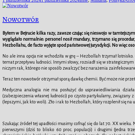
1 października 2024
1 października 2024
Inne
,
Militaria
,
Polityka
Arro
publikacji
Nowotwór
Byłem w Bejrucie kilka razy, zawsze czując się nieswojo w tamtejszym
wyglądało normalnie: personel nosił mundury, trzymano się procedur
Hezbollahu, de facto wyjęte spod państwowej jurysdykcji. No więc osob
No ale inna opcja nie wchodziła w grę – Hezbollah trzymał lotnisko.
temat przepływu ludności. Innymi słowy, rozsiadł się w strategicznym
niczym rak, którego nie sposób zwalczyć bez narażenia zainfekowan
Teraz ten nowotwór otrzymał sporą dawkę chemii. Być może nie przetr
Medyczna analogia nie ma posłużyć do usprawiedliwiania działa
(zabezpieczenia własnej ludności) po czysto partykularny, związany z
(lepszymi, jak kto woli). Zło i rak to Hezbollah, który rozplenił się n
Szukając źródeł tej upadłości musimy cofnąć się do lat 70. XX wieku.
pierwszymi (dziś to blisko 60 proc. populacji) i drugimi (jedna t