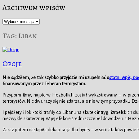
Archiwum wpisów
Archiwum
wpisów
Tag:
Liban
Opcje
Nie sądziłem, że tak szybko przyjdzie mi uzupełniać o
statni wpis, p
finansowanym przez Teheran terrorystom.
Przypomnijmy, najpierw Hezbollah został wykastrowany – w przenoś
terrorystów. Nic dwa razy się nie zdarza, ale nie w tym przypadku.
I pejdżery i łoki-toki trafiły do Libanu na skutek intrygi izraelski
niezwykle skutecznej. W jej efekcie średni szczebel dowodzenia Hezbo
Zaraz potem nastąpiła dekapitacja łba hydry – w serii ataków powie