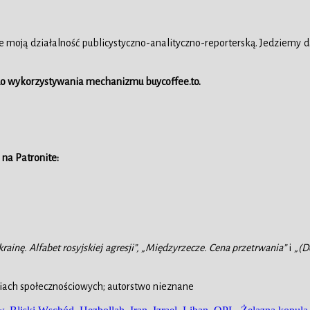
ie moją działalność publicystyczno-analityczno-reporterską. Jedziemy da
 do wykorzystywania mechanizmu buycoffee.to.
 na Patronite:
rainę. Alfabet rosyjskiej agresji”, „Międzyrzecze. Cena przetrwania”
i
„(D
iach społecznościowych; autorstwo nieznane