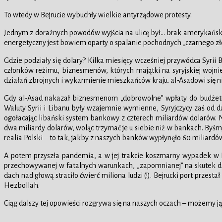
To wtedy w Bejrucie wybuchły wielkie antyrządowe protesty.
Jednym z doraźnych powodów wyjścia na ulicę był… brak amerykańskich 
energetyczny jest bowiem oparty o spalanie pochodnych „czarnego zło
Gdzie podziały się dolary? Kilka miesięcy wcześniej przywódca Syri
członków reżimu, biznesmenów, których majątki na syryjskiej wojni
działań zbrojnych i wykarmienie mieszkańców kraju. al-Asadowi się n
Gdy al-Asad nakazał biznesmenom „dobrowolne” wpłaty do budżetu, s
Waluty Syrii i Libanu były wzajemnie wymienne, Syryjczycy zaś od d
ogołacając libański system bankowy z czterech miliardów dolarów. 
dwa miliardy dolarów, woląc trzymać je u siebie niż w bankach. Byś
realia Polski – to tak, jakby z naszych banków wypłynęło 60 miliardó
A potem przyszła pandemia, a w jej trakcie koszmarny wypadek w B
przechowywanej w fatalnych warunkach, „zapomnianej” na skutek decy
dach nad głową straciło ćwierć miliona ludzi (!). Bejrucki port przest
Hezbollah.
Ciąg dalszy tej opowieści rozgrywa się na naszych oczach – możemy j