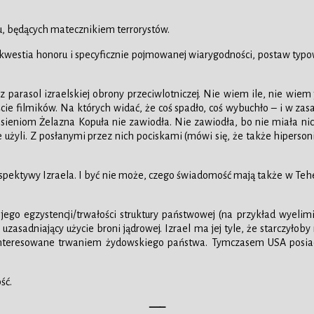
u, będących matecznikiem terrorystów.
To kwestia honoru i specyficznie pojmowanej wiarygodności, postaw typo
zez parasol izraelskiej obrony przeciwlotniczej. Nie wiem ile, nie wiem
cie filmików. Na których widać, że coś spadło, coś wybuchło – i w za
ieniom Żelazna Kopuła nie zawiodła. Nie zawiodła, bo nie miała nic
ie użyli. Z posłanymi przez nich pociskami (mówi się, że także hipers
 perspektywy Izraela. I być nie może, czego świadomość mają także w Te
ce jego egzystencji/trwałości struktury państwowej (na przykład wyeli
zasadniający użycie broni jądrowej. Izrael ma jej tyle, że starczyłoby 
ainteresowane trwaniem żydowskiego państwa. Tymczasem USA posiada
ść.
—–