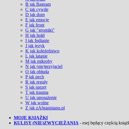
B jak Bagram
C jak cywile
D jak dom
E jak emocje
F jak front
G jak "gromiki"
H jak hołd
I jak Indianie
J jak język
K jak koleżeństwo
L jak latanie
M jak mikroby
N jak (nie)przyjaciel
O jak obłuda
P jak pech
R jak reguły
S jak sprzęt
T jak trauma
U jak uposażenie
W jak wolne
Z jak zAfganistanu.pl
MOJE KSIĄŻKI
KULISY (NIE)ZWYCIĘŻANIA
- esej będący częścią książk