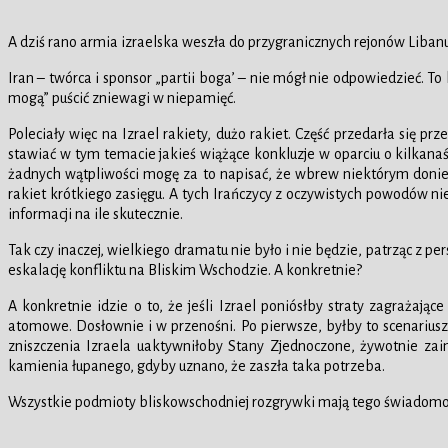
A dziś rano armia izraelska weszła do przygranicznych rejonów Liban
Iran – twórca i sponsor „partii boga’ – nie mógł nie odpowiedzieć. 
mogą” puścić zniewagi w niepamięć.
Poleciały więc na Izrael rakiety, dużo rakiet. Część przedarła się pr
stawiać w tym temacie jakieś wiążące konkluzje w oparciu o kilkanaś
żadnych wątpliwości mogę za to napisać, że wbrew niektórym donies
rakiet krótkiego zasięgu. A tych Irańczycy z oczywistych powodów n
informacji na ile skutecznie.
Tak czy inaczej, wielkiego dramatu nie było i nie będzie, patrząc z
eskalację konfliktu na Bliskim Wschodzie. A konkretnie?
A konkretnie idzie o to, że jeśli Izrael poniósłby straty zagrażają
atomowe. Dosłownie i w przenośni. Po pierwsze, byłby to scenariusz u
zniszczenia Izraela uaktywniłoby Stany Zjednoczone, żywotnie z
kamienia łupanego, gdyby uznano, że zaszła taka potrzeba.
Wszystkie podmioty bliskowschodniej rozgrywki mają tego świadomo