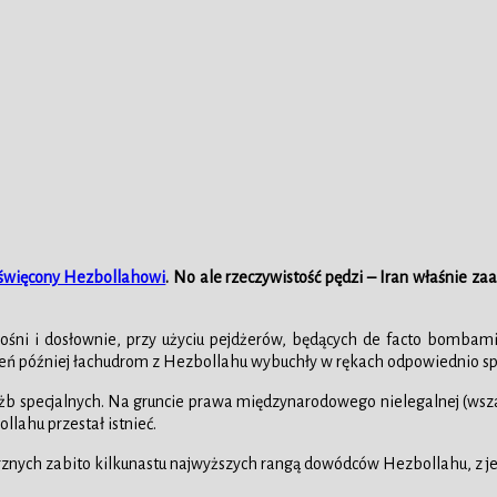
oświęcony Hezbollahowi
. No ale rzeczywistość pędzi – Iran właśnie z
ni i dosłownie, przy użyciu pejdżerów, będących de facto bombami-p
 Dzień później łachudrom z Hezbollahu wybuchły w rękach odpowiednio 
ch służb specjalnych. Na gruncie prawa międzynarodowego nielegalnej (w
llahu przestał istnieć.
trznych zabito kilkunastu najwyższych rangą dowódców Hezbollahu, z j