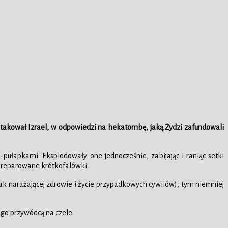
aatakował Izrael, w odpowiedzi na hekatombę, jaką Żydzi zafundowali
ułapkami. Eksplodowały one jednocześnie, zabijając i raniąc setki
spreparowane krótkofalówki.
szak narażającej zdrowie i życie przypadkowych cywilów), tym niemniej
ego przywódcą na czele.