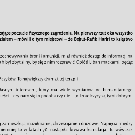
czające poczucie fizycznego zagrożenia. Na pierwszy rzut oka wszystko
iałem – mówili o tym miejscowi – że Bejrut-Rafik Hariri to księstwo
rzechowywania broni i amunicji, miał również dostęp do informacji na
h był zbyt silny, by się z nim rozprawić. Oplótł Liban mackami, będąc
ńczyków. To największy dramat tej terapii…
ę własnym interesem, który ma wiele wymiarów: od humanitarnego
eści – czy nam się to podoba czy nie – to Izraelczycy są tymi dobrymi
raj zamieszkują muzułmanie, chrześcijanie i druzowie. Napięcia między
z, niemniej to w latach 70. nastąpiła krwawa kumulacja. To wówczas