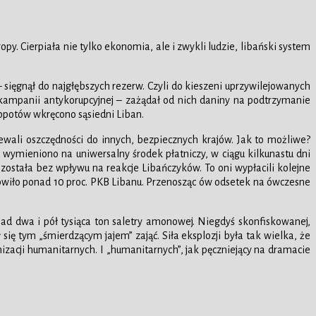
y. Cierpiała nie tylko ekonomia, ale i zwykli ludzie, libański system
sięgnął do najgłębszych rezerw. Czyli do kieszeni uprzywilejowanych
 kampanii antykorupcyjnej – zażądał od nich daniny na podtrzymanie
łopotów wkręcono sąsiedni Liban.
ewali oszczędności do innych, bezpiecznych krajów. Jak to możliwe?
 wymieniono na uniwersalny środek płatniczy, w ciągu kilkunastu dni
ostała bez wpływu na reakcje Libańczyków. To oni wypłacili kolejne
nowiło ponad 10 proc. PKB Libanu. Przenosząc ów odsetek na ówczesne
d dwa i pół tysiąca ton saletry amonowej. Niegdyś skonfiskowanej,
ę tym „śmierdzącym jajem” zająć. Siła eksplozji była tak wielka, że
ganizacji humanitarnych. I „humanitarnych”, jak pęczniejący na dramacie