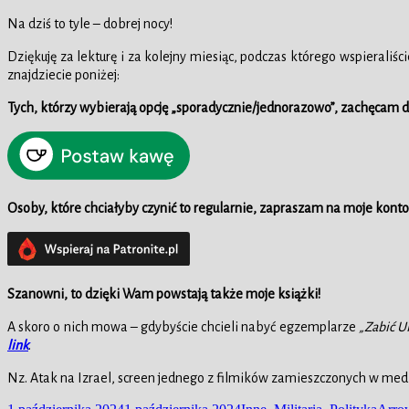
Na dziś to tyle – dobrej nocy!
Dziękuję za lekturę i za kolejny miesiąc, podczas którego wspieraliśc
znajdziecie poniżej:
Tych, którzy wybierają opcję „sporadycznie/jednorazowo”, zachęcam
Osoby, które chciałyby czynić to regularnie, zapraszam na moje konto
Szanowni, to dzięki Wam powstają także moje książki!
A skoro o nich mowa – gdybyście chcieli nabyć egzemplarze
„Zabić Uk
link
.
Nz. Atak na Izrael, screen jednego z filmików zamieszczonych w med
Data
Kategorie
Tagi