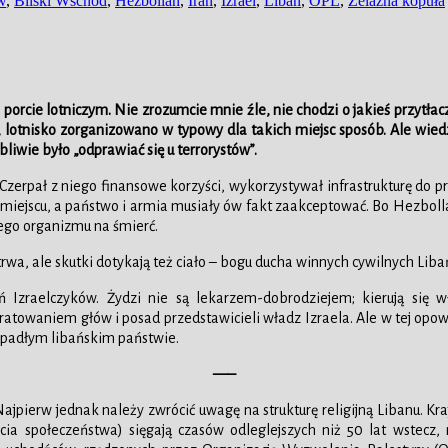
w
,
Bliski Wschód
,
Hezbollah
,
Iran
,
Izrael
,
Liban
,
OPL
,
Żelazna kopuła
 porcie lotniczym. Nie zrozumcie mnie źle, nie chodzi o jakieś przytła
, lotnisko zorganizowano w typowy dla takich miejsc sposób. Ale wiedz
liwie było „odprawiać się u terrorystów”.
 Czerpał z niego finansowe korzyści, wykorzystywał infrastrukturę do p
 miejscu, a państwo i armia musiały ów fakt zaakceptować. Bo Hezbolla
ego organizmu na śmierć.
wa, ale skutki dotykają też ciało – bogu ducha winnych cywilnych Liba
ń Izraelczyków. Żydzi nie są lekarzem-dobrodziejem; kierują si
 ratowaniem głów i posad przedstawicieli władz Izraela. Ale w tej opowi
a upadłym libańskim państwie.
—–
 Najpierw jednak należy zwrócić uwagę na strukturę religijną Libanu. K
rzecia społeczeństwa) sięgają czasów odleglejszych niż 50 lat wstec