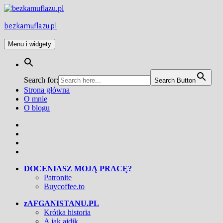
Przejdź
do
treści
bezkamuflazu.pl
Menu i widgety
Search for:
Search Button
Strona główna
O mnie
O blogu
Facebook
Twitter
Instagram
YouTube
DOCENIASZ MOJĄ PRACĘ?
Patronite
Buycoffee.to
zAFGANISTANU.PL
Krótka historia
A jak ajdik