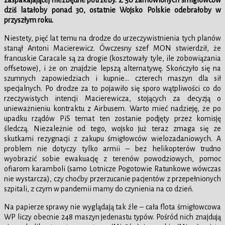
zaspakajającej niezbędne potrzeby. Z 50 zamówionych śmigłowców
dziś latałoby ponad 30, ostatnie Wojsko Polskie odebrałoby w
przyszłym roku.
Niestety, pięć lat temu na drodze do urzeczywistnienia tych planów
stanął Antoni Macierewicz. Ówczesny szef MON stwierdził, że
francuskie Caracale są za drogie (kosztowały tyle, ile zobowiązania
offsetowe), i że on znajdzie lepszą alternatywę. Skończyło się na
szumnych zapowiedziach i kupnie… czterech maszyn dla sił
specjalnych. Po drodze za to pojawiło się sporo wątpliwości co do
rzeczywistych intencji Macierewicza, stojących za decyzją o
unieważnieniu kontraktu z Airbusem. Warto mieć nadzieję, że po
upadku rządów PiS temat ten zostanie podjęty przez komisję
śledczą. Niezależnie od tego, wojsko już teraz zmaga się ze
skutkami rezygnacji z zakupu śmigłowców wielozadaniowych. A
problem nie dotyczy tylko armii – bez helikopterów trudno
wyobrazić sobie ewakuację z terenów powodziowych, pomoc
ofiarom karamboli (samo Lotnicze Pogotowie Ratunkowe wówczas
nie wystarcza), czy choćby przerzucanie pacjentów z przepełnionych
szpitali, z czym w pandemii mamy do czynienia na co dzień.
Na papierze sprawy nie wyglądają tak źle – cała flota śmigłowcowa
WP liczy obecnie 248 maszyn jedenastu typów. Pośród nich znajdują