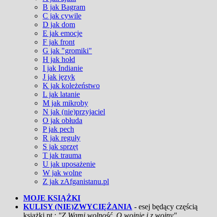
B jak Bagram
C jak cywile
D jak dom
E jak emocje
F jak front
G jak "gromiki"
H jak hołd
I jak Indianie
J jak język
K jak koleżeństwo
L jak latanie
M jak mikroby
N jak (nie)przyjaciel
O jak obłuda
P jak pech
R jak reguły
S jak sprzęt
T jak trauma
U jak uposażenie
W jak wolne
Z jak zAfganistanu.pl
MOJE KSIĄŻKI
KULISY (NIE)ZWYCIĘŻANIA
- esej będący częścią
książki pt.:
"Z Wami wolność. O wojnie i z wojny"