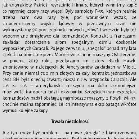
już antyrakiety Patriot i wyrzutnie Himars, których winniśmy kupić
co najmniej cztery razy więcej. Były samoloty F-35, których realnie
trzeba nam dwa razy tyle, pod warunkiem wszak, że
zmodernizujemy wojska lądowe; w przeciwnym razie nie
wykorzystamy 90 proc. zdolności nowych „efów”. I wreszcie były też
wspomniane śmigłowce dla komandosów. Kontrakt z Francuzami
zakładał dostarczenie siłom specjalnym ośmiu doskonale
wyposażonych Caracali. Po jego zerwaniu, „specjalsi” ponad trzy lata
czekali na obiecane przez Macierewicza inne maszyny. Ostatecznie,
w grudniu 2019 roku, przekazano im cztery Black Hawki
zmontowane w należących do Amerykanów zakładach w Mielcu.
Przy cenie niemal 700 mln złotych za cały kontrakt, jednostkowa
cena BH była o jedną czwartą niższa niż w przypadku Caracala. Ale
coś za coś – amerykańska maszyna ma dużo skromniejsze
możliwości transportu ludzi i ekwipunku. Szczęściem w nieszczęściu
komandosów nadal obsługują najmłodsze maszyny z flotylli Mi-17,
choć nie można zapomnieć, że ich intensywna eksploatacja wkrótce
wymusi kolejne zakupy.
Trwała niezdolność
A z tym może być problem – na nowe „śmigła” z biało-czerwoną