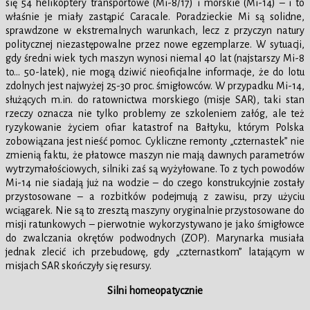
się 54 helikoptery transportowe (Mi-8/17) i morskie (Mi-14) – i to
właśnie je miały zastąpić Caracale. Poradzieckie Mi są solidne,
sprawdzone w ekstremalnych warunkach, lecz z przyczyn natury
politycznej niezastępowalne przez nowe egzemplarze. W sytuacji,
gdy średni wiek tych maszyn wynosi niemal 40 lat (najstarszy Mi-8
to… 50-latek), nie mogą dziwić nieoficjalne informacje, że do lotu
zdolnych jest najwyżej 25-30 proc. śmigłowców. W przypadku Mi-14,
służących m.in. do ratownictwa morskiego (misje SAR), taki stan
rzeczy oznacza nie tylko problemy ze szkoleniem załóg, ale też
ryzykowanie życiem ofiar katastrof na Bałtyku, którym Polska
zobowiązana jest nieść pomoc. Cykliczne remonty „czternastek” nie
zmienią faktu, że płatowce maszyn nie mają dawnych parametrów
wytrzymałościowych, silniki zaś są wyżyłowane. To z tych powodów
Mi-14 nie siadają już na wodzie – do czego konstrukcyjnie zostały
przystosowane – a rozbitków podejmują z zawisu, przy użyciu
wciągarek. Nie są to zresztą maszyny oryginalnie przystosowane do
misji ratunkowych – pierwotnie wykorzystywano je jako śmigłowce
do zwalczania okrętów podwodnych (ZOP). Marynarka musiała
jednak zlecić ich przebudowę, gdy „czternastkom” latającym w
misjach SAR skończyły się resursy.
Silni homeopatycznie