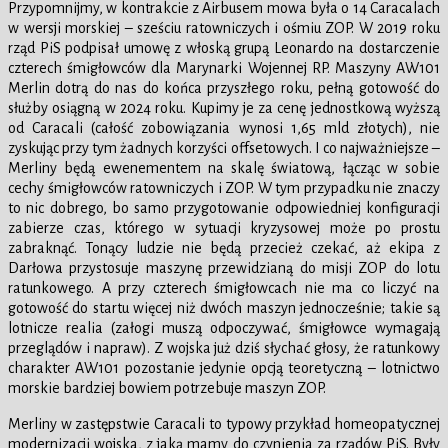
Przypomnijmy, w kontrakcie z Airbusem mowa była o 14 Caracalach
w wersji morskiej – sześciu ratowniczych i ośmiu ZOP. W 2019 roku
rząd PiS podpisał umowę z włoską grupą Leonardo na dostarczenie
czterech śmigłowców dla Marynarki Wojennej RP. Maszyny AW101
Merlin dotrą do nas do końca przyszłego roku, pełną gotowość do
służby osiągną w 2024 roku. Kupimy je za cenę jednostkową wyższą
od Caracali (całość zobowiązania wynosi 1,65 mld złotych), nie
zyskując przy tym żadnych korzyści offsetowych. I co najważniejsze –
Merliny będą ewenementem na skalę światową, łącząc w sobie
cechy śmigłowców ratowniczych i ZOP. W tym przypadku nie znaczy
to nic dobrego, bo samo przygotowanie odpowiedniej konfiguracji
zabierze czas, którego w sytuacji kryzysowej może po prostu
zabraknąć. Tonący ludzie nie będą przecież czekać, aż ekipa z
Darłowa przystosuje maszynę przewidzianą do misji ZOP do lotu
ratunkowego. A przy czterech śmigłowcach nie ma co liczyć na
gotowość do startu więcej niż dwóch maszyn jednocześnie; takie są
lotnicze realia (załogi muszą odpoczywać, śmigłowce wymagają
przeglądów i napraw). Z wojska już dziś słychać głosy, że ratunkowy
charakter AW101 pozostanie jedynie opcją teoretyczną – lotnictwo
morskie bardziej bowiem potrzebuje maszyn ZOP.
Merliny w zastępstwie Caracali to typowy przykład homeopatycznej
modernizacji wojska, z jaką mamy do czynienia za rządów PiS. Były