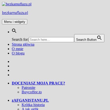
Przejdź
do
treści
bezkamuflazu.pl
Menu i widgety
Search for:
Search Button
Strona główna
O mnie
O blogu
Facebook
Twitter
Instagram
YouTube
DOCENIASZ MOJĄ PRACĘ?
Patronite
Buycoffee.to
zAFGANISTANU.PL
Krótka historia
A jak ajdik