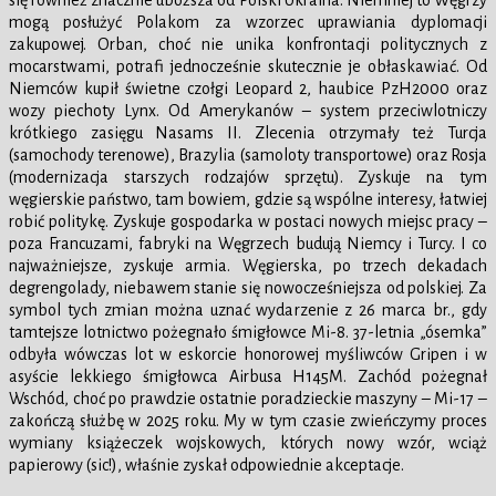
się również znacznie uboższa od Polski Ukraina. Niemniej to Węgrzy
mogą posłużyć Polakom za wzorzec uprawiania dyplomacji
zakupowej. Orban, choć nie unika konfrontacji politycznych z
mocarstwami, potrafi jednocześnie skutecznie je obłaskawiać. Od
Niemców kupił świetne czołgi Leopard 2, haubice PzH2000 oraz
wozy piechoty Lynx. Od Amerykanów – system przeciwlotniczy
krótkiego zasięgu Nasams II. Zlecenia otrzymały też Turcja
(samochody terenowe), Brazylia (samoloty transportowe) oraz Rosja
(modernizacja starszych rodzajów sprzętu). Zyskuje na tym
węgierskie państwo, tam bowiem, gdzie są wspólne interesy, łatwiej
robić politykę. Zyskuje gospodarka w postaci nowych miejsc pracy –
poza Francuzami, fabryki na Węgrzech budują Niemcy i Turcy. I co
najważniejsze, zyskuje armia. Węgierska, po trzech dekadach
degrengolady, niebawem stanie się nowocześniejsza od polskiej. Za
symbol tych zmian można uznać wydarzenie z 26 marca br., gdy
tamtejsze lotnictwo pożegnało śmigłowce Mi-8. 37-letnia „ósemka”
odbyła wówczas lot w eskorcie honorowej myśliwców Gripen i w
asyście lekkiego śmigłowca Airbusa H145M. Zachód pożegnał
Wschód, choć po prawdzie ostatnie poradzieckie maszyny – Mi-17 –
zakończą służbę w 2025 roku. My w tym czasie zwieńczymy proces
wymiany książeczek wojskowych, których nowy wzór, wciąż
papierowy (sic!), właśnie zyskał odpowiednie akceptacje.