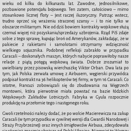
wieku od kilku do kilkunastu lat. Zawodne, jednosilnikowe,
pozbawione potencjału bojowego. Ten zatem, całościowo – mimo
stosunkowo licznej floty – jest raczej iluzoryczny. Patrząc wstecz,
trudno oprzeć się wrażeniu straconej szansy – i to nie tylko w
obszarze militarnym. Nie od dziś bowiem kontrakty wojskowe służą
czemuś więcej niż pozyskaniu/sprzedaży uzbrojenia. Rząd PiS zdaje
sobie z tego sprawę, kupując broń od Amerykanów, zakładając, że w
pakiecie z rakietami i samolotami otrzymamy wdzięczność
wielkiego sojusznika. Podobnej refleksji zabrakło w przypadku
Caracali – doskonałych maszyn, których nabycie poprawiłoby nasze
relacje z piątą potęgą wojskową świata. Dobrze zrozumiał to
uwielbiany przez pisowską wierchuszkę Viktor Orban. Dwa lata po
tym, jak Polska zerwała umowę z Airbusem, węgierski przywódca
podpisał kontrakt na 36 helikopterów tej firmy, w tym 16 Caracali. Co
istotne, Francuzi zobowiązali się do zbudowania na Węgrzech
montowni, która pierwotnie miała powstać na bazie łódzkich
Wojskowych Zakładów Lotniczych. Fabryka w Gyula rozpocznie
produkcję na przełomie tego i następnego roku.
Gwoli rzetelności należy dodać, że po wolcie Macierewicza na zakup
Caracali (w tym przypadku w cywilnej wersji dla Gwardii Narodowej i
Straży Przybrzeżnej) oraz innych śmigłowców Airbusa, zdecydowała