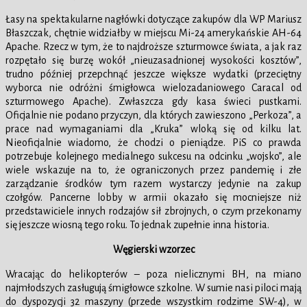
Łasy na spektakularne nagłówki dotyczące zakupów dla WP Mariusz
Błaszczak, chętnie widziałby w miejscu Mi-24 amerykańskie AH-64
Apache. Rzecz w tym, że to najdroższe szturmowce świata, a jak raz
rozpętało się burzę wokół „nieuzasadnionej wysokości kosztów”,
trudno później przepchnąć jeszcze większe wydatki (przeciętny
wyborca nie odróżni śmigłowca wielozadaniowego Caracal od
szturmowego Apache). Zwłaszcza gdy kasa świeci pustkami.
Oficjalnie nie podano przyczyn, dla których zawieszono „Perkoza”, a
prace nad wymaganiami dla „Kruka” wloką się od kilku lat.
Nieoficjalnie wiadomo, że chodzi o pieniądze. PiS co prawda
potrzebuje kolejnego medialnego sukcesu na odcinku „wojsko”, ale
wiele wskazuje na to, że ograniczonych przez pandemię i złe
zarządzanie środków tym razem wystarczy jedynie na zakup
czołgów. Pancerne lobby w armii okazało się mocniejsze niż
przedstawiciele innych rodzajów sił zbrojnych, o czym przekonamy
się jeszcze wiosną tego roku. To jednak zupełnie inna historia.
Węgierski wzorzec
Wracając do helikopterów – poza nielicznymi BH, na miano
najmłodszych zasługują śmigłowce szkolne. W sumie nasi piloci mają
do dyspozycji 32 maszyny (przede wszystkim rodzime SW-4), w