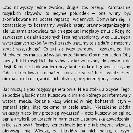
Czas najwyższy jedne zwrócić, drugie zaś przejąć. Zamrażanie
rosyjskich aktywów to jedynie półśrodek – one winny być
skonfiskowane na poczet reparacji wojennych. Domyślam się, iż
oznaczałoby to koszmarny wysiłek natury prawno-organizacyjnej,
ale już sama zapowiedź takich egzekucji mogłaby zmusić Rosję do
zawieszenia działań zbrojnych i realnej współpracy w celu usunięcia
wyrządzanych szkód. W myśl zasady „ratujmy co się da/nie możemy
stracić wszystkiego”. Co zaś się tyczy zwrotów – czytam, że Ilija
Miedwiediew ma zostać wydalony ze Stanów. Oby nie on jeden. Oby
każdy bliski rosyjskich kacyków został zmuszony do powrotu do
Rosji. Koniec z budowaniem przystani z dala od groźnej ojczyzny.
Cała ta kremlowska menażeria musi się zacząć bać – wiedzieć, że
nie ma ani dla nich, ani dla ich bliskich, bezpiecznej przyszłości.
Bać muszą się też rosyjscy generałowie. Nie o stołki, a o życie. Tego,
że podzielą los Romana Kutuzowa, o śmierci którego poinformowały
wczoraj media. Rosjanie każą widzieć w niej bohaterski czyn –
generał zginął idąc rzekomo na czele ataku. Niezależne źródła
wskazują nieco inny przebieg wydarzeń – otóż Kutuzow poległ od
ognia artylerii, po uprzednim namierzeniu stanowiska dowodzenia,
jakie zajmował. Rosyjscy generałowie już nie tak chętnie wizytują
pierwszą linię. Wiedzą, że Ukraińcy na nich polują, o czym