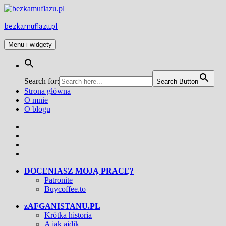
Przejdź
do
treści
bezkamuflazu.pl
Menu i widgety
Search for:
Search Button
Strona główna
O mnie
O blogu
Facebook
Twitter
Instagram
YouTube
DOCENIASZ MOJĄ PRACĘ?
Patronite
Buycoffee.to
zAFGANISTANU.PL
Krótka historia
A jak ajdik