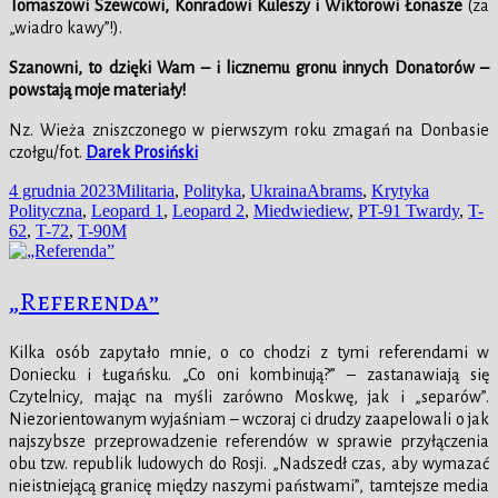
Tomaszowi Szewcowi, Konradowi Kuleszy
i
Wiktorowi Łonasze
(za
„wiadro kawy”!).
Szanowni, to dzięki Wam – i licznemu gronu innych Donatorów –
powstają moje materiały!
Nz. Wieża zniszczonego w pierwszym roku zmagań na Donbasie
czołgu/fot.
Darek Prosiński
Data
Kategorie
Tagi
4 grudnia 2023
Militaria
,
Polityka
,
Ukraina
Abrams
,
Krytyka
publikacji
Polityczna
,
Leopard 1
,
Leopard 2
,
Miedwiediew
,
PT-91 Twardy
,
T-
62
,
T-72
,
T-90M
„Referenda”
Kilka osób zapytało mnie, o co chodzi z tymi referendami w
Doniecku i Ługańsku. „Co oni kombinują?” – zastanawiają się
Czytelnicy, mając na myśli zarówno Moskwę, jak i „separów”.
Niezorientowanym wyjaśniam – wczoraj ci drudzy zaapelowali o jak
najszybsze przeprowadzenie referendów w sprawie przyłączenia
obu tzw. republik ludowych do Rosji. „Nadszedł czas, aby wymazać
nieistniejącą granicę między naszymi państwami”, tamtejsze media