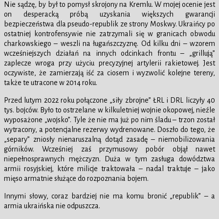
Nie sądzę, by był to pomysł skrojony na Kremlu. W mojej ocenie jest
on desperacką próbą uzyskania większych gwarancji
bezpieczeństwa dla pseudo-republik ze strony Moskwy. Ukraińcy po
ostatniej kontrofensywie nie zatrzymali się w granicach obwodu
charkowskiego – weszli na ługańszczyznę. Od kilku dni – wzorem
wcześniejszych działań na innych odcinkach frontu – „grillują”
zaplecze wroga przy użyciu precyzyjnej artylerii rakietowej. Jest
oczywiste, że zamierzają iść za ciosem i wyzwolić kolejne tereny,
także te utracone w 2014 roku.
Przed lutym 2022 roku połączone „siły zbrojne” ŁRL i DRL liczyły 40
tys. bojców. Było to ostrzelane w kilkuletniej wojnie okopowej, nieźle
wyposażone „wojsko”. Tyle że nie ma już po nim śladu – trzon został
wytracony, a potencjalne rezerwy wydrenowane. Doszło do tego, że
„separy” zniosły nienaruszalną dotąd zasadę – niemobilizowania
górników. Wcześniej zaś przymusowy pobór objął nawet
niepełnosprawnych mężczyzn. Duża w tym zasługa dowództwa
armii rosyjskiej, które milicje traktowała – nadal traktuje – jako
mięso armatnie służące do rozpoznania bojem.
Innymi słowy, coraz bardziej nie ma komu bronić „republik” – a
armia ukraińska nie odpuszcza.