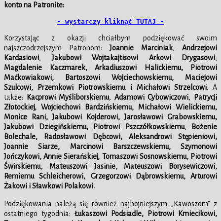
konto na Patronite:
- wystarczy kliknąć TUTAJ -
Korzystając z okazji chciałbym podziękować swoim
najszczodrzejszym Patronom:
Joannie Marciniak
,
Andrzejowi
Kardasiowi
,
Jakubowi Wojtakajtisowi Arkowi Drygasowi
,
Magdalenie Kaczmarek, Arkadiuszowi Halickiemu, Piotrowi
Maćkowiakowi, Bartoszowi Wojciechowskiemu, Maciejowi
Szulcowi,
Przemkowi Piotrowskiemu i
Michałowi Strzelcowi
. A
także:
Kacprowi Myśliborskiemu
,
Adamowi Cybowiczowi
,
Patrycji
Złotockiej, Wojciechowi Bardzińskiemu, Michałowi Wielickiemu,
Monice Rani,
Jakubowi Kojderowi, Jarosławowi Grabowskiemu,
Jakubowi Dziegińskiemu, Piotrowi Pszczółkowskiemu
,
Bożenie
Bolechale,
Radosławowi Dębcowi, Aleksandrowi Stępieniowi,
Joannie Siarze,
Marcinowi Barszczewskiemu,
Szymonowi
Jończykowi, Annie Sierańskiej, Tomaszowi Sosnowskiemu, Piotrowi
Świrskiemu, Mateuszowi Jasinie,
Mateuszowi Borysewiczowi,
Remiemu Schleicherowi, Grzegorzowi Dąbrowskiemu, Arturowi
Żakowi i
Sławkowi Polakowi.
Podziękowania należą się również najhojniejszym „Kawoszom” z
ostatniego tygodnia:
Łukaszowi Podsiadle, Piotrowi Kmiecikowi,