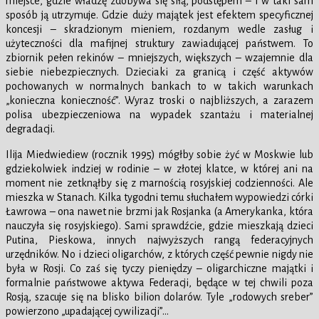
miejsce, gdzie władzę zdobywa się siłą, podstępem – i w taki sam
sposób ją utrzymuje. Gdzie duży majątek jest efektem specyficznej
koncesji – skradzionym mieniem, rozdanym wedle zasług i
użyteczności dla mafijnej struktury zawiadującej państwem. To
zbiornik pełen rekinów – mniejszych, większych – wzajemnie dla
siebie niebezpiecznych. Dzieciaki za granicą i część aktywów
pochowanych w normalnych bankach to w takich warunkach
„konieczna konieczność”. Wyraz troski o najbliższych, a zarazem
polisa ubezpieczeniowa na wypadek szantażu i materialnej
degradacji.
Ilija Miedwiediew (rocznik 1995) mógłby sobie żyć w Moskwie lub
gdziekolwiek indziej w rodinie – w złotej klatce, w której ani na
moment nie zetknąłby się z marnością rosyjskiej codzienności. Ale
mieszka w Stanach. Kilka tygodni temu słuchałem wypowiedzi córki
Ławrowa – ona nawet nie brzmi jak Rosjanka (a Amerykanka, która
nauczyła się rosyjskiego). Sami sprawdźcie, gdzie mieszkają dzieci
Putina, Pieskowa, innych najwyższych rangą federacyjnych
urzędników. No i dzieci oligarchów, z których część pewnie nigdy nie
była w Rosji. Co zaś się tyczy pieniędzy – oligarchiczne majątki i
formalnie państwowe aktywa Federacji, będące w tej chwili poza
Rosją, szacuje się na blisko bilion dolarów. Tyle „rodowych sreber”
powierzono „upadającej cywilizacji”…