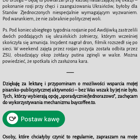
Do brzegu – będę to powtarzał przy każdej nadarzającej się okazji –
pokonanie rosji przy chęci i zaangażowaniu Ukraińców, byłoby dla
Stanów Zjednoczonych niespecjalnie wymagającym wyzwaniem.
Pod warunkiem, że nie zabraknie politycznej woli.
Ps. Pod koniec ubiegłego tygodnia rosjanie pod Awdijiwką zastrzelili
dwóch poddających się ukraińskich żołnierzy, którym wcześniej
skończyła się amunicja. Incydent nagrał dron, filmik rozszedł się po
sieci. W weekend zajęta przez rosjan pozycja została odbita przez
ZSU, obsadzający okop żołdacy putina zginęli w walce. Można
powiedzieć, że spotkała ich zasłużona kara.
—–
Dziękuję za lekturę i przypominam o możliwości wsparcia mojej
pisarsko-publicystycznej aktywności – bez Was wszak by jej nie było.
Tych, którzy wybierają opcję „sporadycznie/jednorazowo”, zachęcam
do wykorzystywania mechanizmu buycoffee.to.
Osoby, które chciałyby czynić to regularnie, zapraszam na moje