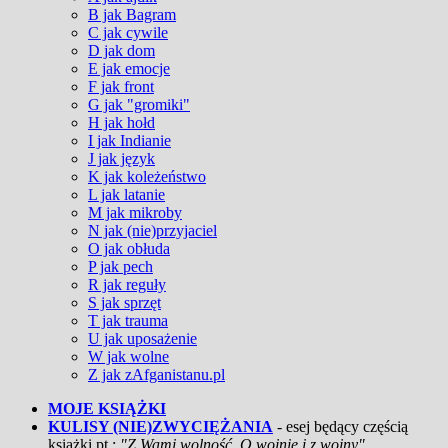
B jak Bagram
C jak cywile
D jak dom
E jak emocje
F jak front
G jak "gromiki"
H jak hołd
I jak Indianie
J jak język
K jak koleżeństwo
L jak latanie
M jak mikroby
N jak (nie)przyjaciel
O jak obłuda
P jak pech
R jak reguły
S jak sprzęt
T jak trauma
U jak uposażenie
W jak wolne
Z jak zAfganistanu.pl
MOJE KSIĄŻKI
KULISY (NIE)ZWYCIĘŻANIA
- esej będący częścią
książki pt.:
"Z Wami wolność. O wojnie i z wojny"