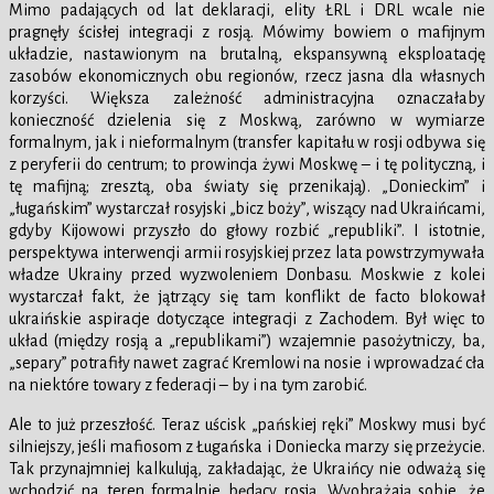
Mimo padających od lat deklaracji, elity ŁRL i DRL wcale nie
pragnęły ścisłej integracji z rosją. Mówimy bowiem o mafijnym
układzie, nastawionym na brutalną, ekspansywną eksploatację
zasobów ekonomicznych obu regionów, rzecz jasna dla własnych
korzyści. Większa zależność administracyjna oznaczałaby
konieczność dzielenia się z Moskwą, zarówno w wymiarze
formalnym, jak i nieformalnym (transfer kapitału w rosji odbywa się
z peryferii do centrum; to prowincja żywi Moskwę – i tę polityczną, i
tę mafijną; zresztą, oba światy się przenikają). „Donieckim” i
„ługańskim” wystarczał rosyjski „bicz boży”, wiszący nad Ukraińcami,
gdyby Kijowowi przyszło do głowy rozbić „republiki”. I istotnie,
perspektywa interwencji armii rosyjskiej przez lata powstrzymywała
władze Ukrainy przed wyzwoleniem Donbasu. Moskwie z kolei
wystarczał fakt, że jątrzący się tam konflikt de facto blokował
ukraińskie aspiracje dotyczące integracji z Zachodem. Był więc to
układ (między rosją a „republikami”) wzajemnie pasożytniczy, ba,
„separy” potrafiły nawet zagrać Kremlowi na nosie i wprowadzać cła
na niektóre towary z federacji – by i na tym zarobić.
Ale to już przeszłość. Teraz uścisk „pańskiej ręki” Moskwy musi być
silniejszy, jeśli mafiosom z Ługańska i Doniecka marzy się przeżycie.
Tak przynajmniej kalkulują, zakładając, że Ukraińcy nie odważą się
wchodzić na teren formalnie będący rosją. Wyobrażają sobie, że