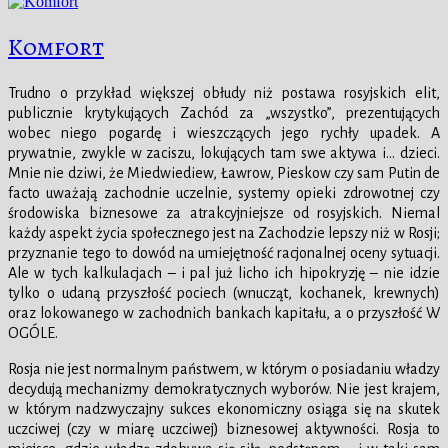
Komfort
Trudno o przykład większej obłudy niż postawa rosyjskich elit,
publicznie krytykujących Zachód za „wszystko”, prezentujących
wobec niego pogardę i wieszczących jego rychły upadek. A
prywatnie, zwykle w zaciszu, lokujących tam swe aktywa i… dzieci.
Mnie nie dziwi, że Miedwiediew, Ławrow, Pieskow czy sam Putin de
facto uważają zachodnie uczelnie, systemy opieki zdrowotnej czy
środowiska biznesowe za atrakcyjniejsze od rosyjskich. Niemal
każdy aspekt życia społecznego jest na Zachodzie lepszy niż w Rosji;
przyznanie tego to dowód na umiejętność racjonalnej oceny sytuacji.
Ale w tych kalkulacjach – i pal już licho ich hipokryzję – nie idzie
tylko o udaną przyszłość pociech (wnucząt, kochanek, krewnych)
oraz lokowanego w zachodnich bankach kapitału, a o przyszłość W
OGÓLE.
Rosja nie jest normalnym państwem, w którym o posiadaniu władzy
decydują mechanizmy demokratycznych wyborów. Nie jest krajem,
w którym nadzwyczajny sukces ekonomiczny osiąga się na skutek
uczciwej (czy w miarę uczciwej) biznesowej aktywności. Rosja to