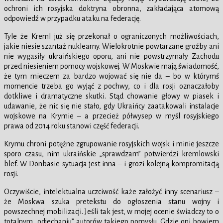
ochroni ich rosyjska doktryna obronna, zakładająca atomową
odpowiedź w przypadku ataku na federację.
Tyle że Kreml już się przekonał o ograniczonych możliwościach,
jakie niesie szantaż nuklearny. Wielokrotnie powtarzane groźby ani
nie wygasiły ukraińskiego oporu, ani nie powstrzymały Zachodu
przed niesieniem pomocy wojskowej. W Moskwie mają świadomość,
że tym mieczem za bardzo wojować się nie da – bo w którymś
momencie trzeba go wyjąć z pochwy, co i dla rosji oznaczałoby
dotkliwe i dramatyczne skutki. Stąd chowanie głowy w piasek i
udawanie, że nic się nie stało, gdy Ukraińcy zaatakowali instalacje
wojskowe na Krymie – a przecież półwysep w myśl rosyjskiego
prawa od 2014 roku stanowi część federacji.
Krymu chroni potężne zgrupowanie rosyjskich wojsk i minie jeszcze
sporo czasu, nim ukraińskie „sprawdzam” potwierdzi kremlowski
blef. W Donbasie sytuacja jest inna – i grozi kolejną kompromitacją
rosji.
Oczywiście, intelektualna uczciwość każe założyć inny scenariusz –
że Moskwa szuka pretekstu do ogłoszenia stanu wojny i
powszechnej mobilizacji. Jeśli tak jest, w mojej ocenie świadczy to o
totalnym „odjechaniu” autorów takiego pomysłu. Gdzie oni bowiem