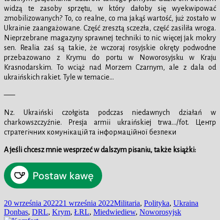
widzą te zasoby sprzętu, w który dałoby się wyekwipować
zmobilizowanych? To, co realne, co ma jakąś wartość, już zostało w
Ukrainie zaangażowane. Część zresztą sczezła, część zasiliła wroga.
Nieprzebrane magazyny sprawnej techniki to nic więcej jak mokry
sen. Realia zaś są takie, że wczoraj rosyjskie okręty podwodne
przebazowano z Krymu do portu w Noworosyjsku w Kraju
Krasnodarskim. To wciąż nad Morzem Czarnym, ale z dala od
ukraińskich rakiet. Tyle w temacie…
—–
Nz. Ukraiński czołgista podczas niedawnych działań w
charkowszczyźnie. Presja armii ukraińskiej trwa…/fot. Центр
стратегічних комунікацій та інформаційної безпеки
A jeśli chcesz mnie wesprzeć w dalszym pisaniu, także książki:
Data
Kategorie
Tagi
20 września 2022
21 września 2022
Militaria
,
Polityka
,
Ukraina
publikacji
Donbas
,
DRL
,
Krym
,
ŁRL
,
Miedwiediew
,
Noworosyjsk