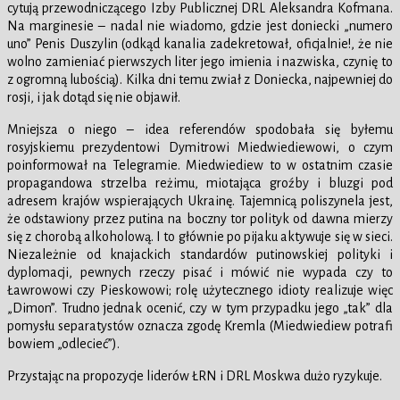
cytują przewodniczącego Izby Publicznej DRL Aleksandra Kofmana.
Na marginesie – nadal nie wiadomo, gdzie jest doniecki „numero
uno” Penis Duszylin (odkąd kanalia zadekretował, oficjalnie!, że nie
wolno zamieniać pierwszych liter jego imienia i nazwiska, czynię to
z ogromną lubością). Kilka dni temu zwiał z Doniecka, najpewniej do
rosji, i jak dotąd się nie objawił.
Mniejsza o niego – idea referendów spodobała się byłemu
rosyjskiemu prezydentowi Dymitrowi Miedwiediewowi, o czym
poinformował na Telegramie. Miedwiediew to w ostatnim czasie
propagandowa strzelba reżimu, miotająca groźby i bluzgi pod
adresem krajów wspierających Ukrainę. Tajemnicą poliszynela jest,
że odstawiony przez putina na boczny tor polityk od dawna mierzy
się z chorobą alkoholową. I to głównie po pijaku aktywuje się w sieci.
Niezależnie od knajackich standardów putinowskiej polityki i
dyplomacji, pewnych rzeczy pisać i mówić nie wypada czy to
Ławrowowi czy Pieskowowi; rolę użytecznego idioty realizuje więc
„Dimon”. Trudno jednak ocenić, czy w tym przypadku jego „tak” dla
pomysłu separatystów oznacza zgodę Kremla (Miedwiediew potrafi
bowiem „odlecieć”).
Przystając na propozycje liderów ŁRN i DRL Moskwa dużo ryzykuje.