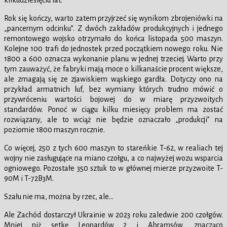
kilkudziesięciu lat.
Rok się kończy, warto zatem przyjrzeć się wynikom zbrojeniówki na
„pancernym odcinku”. Z dwóch zakładów produkcyjnych i jednego
remontowego wojsko otrzymało do końca listopada 500 maszyn.
Kolejne 100 trafi do jednostek przed początkiem nowego roku. Nie
1800 a 600 oznacza wykonanie planu w jednej trzeciej. Warto przy
tym zauważyć, że fabryki mają moce o kilkanaście procent większe,
ale zmagają się ze zjawiskiem wąskiego gardła. Dotyczy ono na
przykład armatnich luf, bez wymiany których trudno mówić o
przywróceniu wartości bojowej do w miarę przyzwoitych
standardów. Ponoć w ciągu kilku miesięcy problem ma zostać
rozwiązany, ale to wciąż nie będzie oznaczało „produkcji” na
poziomie 1800 maszyn rocznie.
Co więcej, 250 z tych 600 maszyn to stareńkie T-62, w realiach tej
wojny nie zasługujące na miano czołgu, a co najwyżej wozu wsparcia
ogniowego. Pozostałe 350 sztuk to w głównej mierze przyzwoite T-
90M i T-72B3M.
Szału nie ma, można by rzec, ale…
Ale Zachód dostarczył Ukrainie w 2023 roku zaledwie 200 czołgów.
Mniej niż setkę Leopardów 2 i Abramsów, znacząco