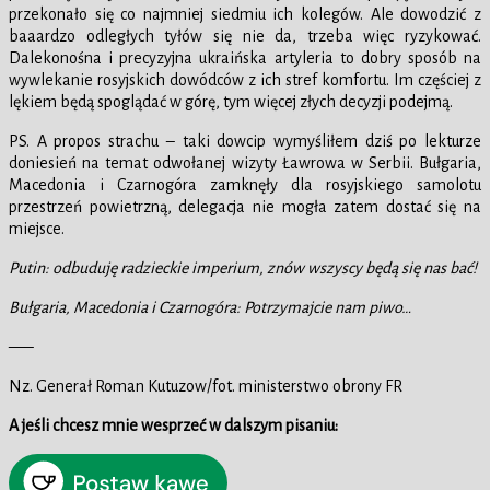
przekonało się co najmniej siedmiu ich kolegów. Ale dowodzić z
baaardzo odległych tyłów się nie da, trzeba więc ryzykować.
Dalekonośna i precyzyjna ukraińska artyleria to dobry sposób na
wywlekanie rosyjskich dowódców z ich stref komfortu. Im częściej z
lękiem będą spoglądać w górę, tym więcej złych decyzji podejmą.
PS. A propos strachu – taki dowcip wymyśliłem dziś po lekturze
doniesień na temat odwołanej wizyty Ławrowa w Serbii. Bułgaria,
Macedonia i Czarnogóra zamknęły dla rosyjskiego samolotu
przestrzeń powietrzną, delegacja nie mogła zatem dostać się na
miejsce.
Putin: odbuduję radzieckie imperium, znów wszyscy będą się nas bać!
Bułgaria, Macedonia i Czarnogóra: Potrzymajcie nam piwo…
—–
Nz. Generał Roman Kutuzow/fot. ministerstwo obrony FR
A jeśli chcesz mnie wesprzeć w dalszym pisaniu: