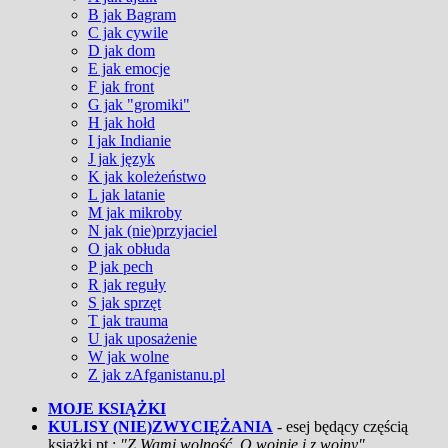
B jak Bagram
C jak cywile
D jak dom
E jak emocje
F jak front
G jak "gromiki"
H jak hołd
I jak Indianie
J jak język
K jak koleżeństwo
L jak latanie
M jak mikroby
N jak (nie)przyjaciel
O jak obłuda
P jak pech
R jak reguły
S jak sprzęt
T jak trauma
U jak uposażenie
W jak wolne
Z jak zAfganistanu.pl
MOJE KSIĄŻKI
KULISY (NIE)ZWYCIĘŻANIA
- esej będący częścią
książki pt.:
"Z Wami wolność. O wojnie i z wojny"