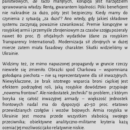
państwowych,
de facto
mafijnych, korupcja jest narzędziem
sprawowania władzy. Rentą, gwarantem lojalności. Póki beneficjent
nie nakradnie za dużo, póty jest bezpieczny. Kiedy mamy do
czynienia z sytuacją „za dużo”? Ano wtedy, gdy jakieś składowe
systemu zaczynają poważnie szwankować. Premie korupcyjne w
rosyjskiej armii i przemyśle zbrojeniowym za czasów szojgu pożerały
nawet 80 proc. (!) oficjalnych wydatków (dane za rosyjskim
Transparency International). Modernizacja sił zbrojnych w dużej
mierze zatem miała fasadowy charakter. Skutki widzieliśmy w
Ukrainie.
Widzimy też, że mimo napuszonej propagandy w gruncie rzeczy
niewiele się zmieniło. Obrazki spod Charkowa – wspomniana
gołodupna piechota – nie są reprezentatywne dla sił inwazyjnych.
Niewykluczone, że brak istotnego wsparcia broni ciężkiej jest
efektem podrzędnej roli, jaką rosyjskie dowództwo przypisuje
„nowemu frontowi”. Ale niedostatek „techniki” to problem, z którym
boryka się całość inwazyjnej armady – większość jednostek
frontowych nadal ma do dyspozycji 40-50 proc. etatowo
przewidzianych czołgów i wozów bojowych. Armia rosyjska w
Ukrainie jest mocna przede wszystkim słabością swojego
przeciwnika; obiektywne analityczno-militarne kryteria każą
oceniać jej możliwości jako relatywnie niskie.