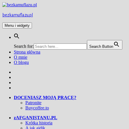
Przejdź
do
treści
bezkamuflazu.pl
Menu i widgety
Search for:
Search Button
Strona główna
O mnie
O blogu
Facebook
Twitter
Instagram
YouTube
DOCENIASZ MOJĄ PRACĘ?
Patronite
Buycoffee.to
zAFGANISTANU.PL
Krótka historia
A jak ajdik