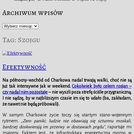
Archiwum wpisów
Archiwum
wpisów
Tag:
Szojgu
Efektywność
Na północny-wschód od Charkowa nadal trwają walki, choć nie są
już tak intensywne jak w weekend.
Cokolwiek było celem rosjan –
czy nadal nim pozostaje
– nie wyszli poza strefę ściśle przygraniczną.
I nie sądzę, by w najbliższym czasie im się to udało (ba, zakładam,
że nawet nie będą próbowali).
W samym Charkowie życie toczy się utartym stano-wojennym
rytmem.
„Zero paniki; ludzie nie obawiają się szturmu moskali,
bardziej doskwierają im przerwy w dostawach prądu”
, raportuje mi
znajomy. Faktem jest, że infrastruktura energetyczna mocno w