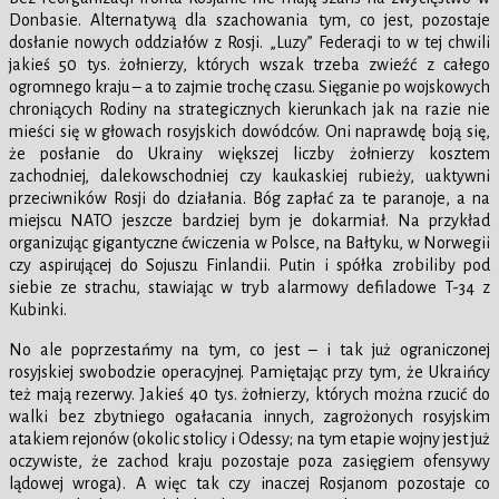
Donbasie. Alternatywą dla szachowania tym, co jest, pozostaje
dosłanie nowych oddziałów z Rosji. „Luzy” Federacji to w tej chwili
jakieś 50 tys. żołnierzy, których wszak trzeba zwieźć z całego
ogromnego kraju – a to zajmie trochę czasu. Sięganie po wojskowych
chroniących Rodiny na strategicznych kierunkach jak na razie nie
mieści się w głowach rosyjskich dowódców. Oni naprawdę boją się,
że posłanie do Ukrainy większej liczby żołnierzy kosztem
zachodniej, dalekowschodniej czy kaukaskiej rubieży, uaktywni
przeciwników Rosji do działania. Bóg zapłać za te paranoje, a na
miejscu NATO jeszcze bardziej bym je dokarmiał. Na przykład
organizując gigantyczne ćwiczenia w Polsce, na Bałtyku, w Norwegii
czy aspirującej do Sojuszu Finlandii. Putin i spółka zrobiliby pod
siebie ze strachu, stawiając w tryb alarmowy defiladowe T-34 z
Kubinki.
No ale poprzestańmy na tym, co jest – i tak już ograniczonej
rosyjskiej swobodzie operacyjnej. Pamiętając przy tym, że Ukraińcy
też mają rezerwy. Jakieś 40 tys. żołnierzy, których można rzucić do
walki bez zbytniego ogałacania innych, zagrożonych rosyjskim
atakiem rejonów (okolic stolicy i Odessy; na tym etapie wojny jest już
oczywiste, że zachod kraju pozostaje poza zasięgiem ofensywy
lądowej wroga). A więc tak czy inaczej Rosjanom pozostaje co