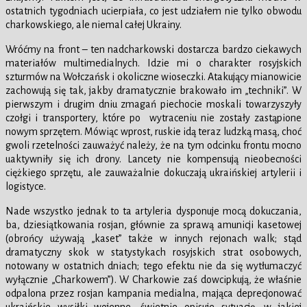
ostatnich tygodniach ucierpiała, co jest udziałem nie tylko obwodu
charkowskiego, ale niemal całej Ukrainy.
Wróćmy na front – ten nadcharkowski dostarcza bardzo ciekawych
materiałów multimedialnych. Idzie mi o charakter rosyjskich
szturmów na Wołczańsk i okoliczne wioseczki. Atakujący mianowicie
zachowują się tak, jakby dramatycznie brakowało im „techniki”. W
pierwszym i drugim dniu zmagań piechocie moskali towarzyszyły
czołgi i transportery, które po wytraceniu nie zostały zastąpione
nowym sprzętem. Mówiąc wprost, ruskie idą teraz ludzką masą, choć
gwoli rzetelności zauważyć należy, że na tym odcinku frontu mocno
uaktywniły się ich drony. Lancety nie kompensują nieobecności
ciężkiego sprzętu, ale zauważalnie dokuczają ukraińskiej artylerii i
logistyce.
Nade wszystko jednak to ta artyleria dysponuje mocą dokuczania,
ba, dziesiątkowania rosjan, głównie za sprawą amunicji kasetowej
(obrońcy używają „kaset” także w innych rejonach walk; stąd
dramatyczny skok w statystykach rosyjskich strat osobowych,
notowany w ostatnich dniach; tego efektu nie da się wytłumaczyć
wyłącznie „Charkowem”). W Charkowie zaś dowcipkują, że właśnie
odpalona przez rosjan kampania medialna, mająca deprecjonować