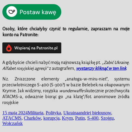
Osoby, które chciałyby czynić to regularnie, zapraszam na moje
konto na Patronite:
A gdybyście chcieli nabyć moją najnowszą książkę pt.
„Zabić Ukrainę.
Alfabet rosyjskiej agresji”
z autografem,
wystarczy kliknąć w ten link
.
Nz. Zniszczone elementy „anałoga-w-miru-niet”, systemu
przeciwlotniczego S-400 (S-300?) w bazie Belebek na okupowanym
Krymie. Jak widzimy, rosyjska
wunderwaffe
skutecznie przechwyciła
ATACMS-a, odważnie biorąc go „na klatę”/fot. anonimowe źródła
rosyjskie
Data
Kategorie
Tagi
15 maja 2024
Militaria
,
Polityka
,
Ukraina
andriej biełousow
,
publikacji
ATACMS
,
Charków
,
korupcja
,
Krym
,
Putin
,
S-400
,
Szojgu
,
Wołczańsk