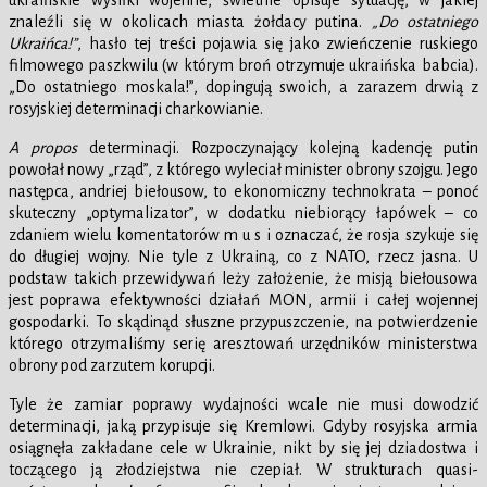
ukraińskie wysiłki wojenne, świetnie opisuje sytuację, w jakiej
znaleźli się w okolicach miasta żołdacy putina.
„Do ostatniego
Ukraińca!”
, hasło tej treści pojawia się jako zwieńczenie ruskiego
filmowego paszkwilu (w którym broń otrzymuje ukraińska babcia).
„Do ostatniego moskala!”, dopingują swoich, a zarazem drwią z
rosyjskiej determinacji charkowianie.
A propos
determinacji. Rozpoczynający kolejną kadencję putin
powołał nowy „rząd”, z którego wyleciał minister obrony szojgu. Jego
następca, andriej biełousow, to ekonomiczny technokrata – ponoć
skuteczny „optymalizator”, w dodatku niebiorący łapówek – co
zdaniem wielu komentatorów m u s i oznaczać, że rosja szykuje się
do długiej wojny. Nie tyle z Ukrainą, co z NATO, rzecz jasna. U
podstaw takich przewidywań leży założenie, że misją biełousowa
jest poprawa efektywności działań MON, armii i całej wojennej
gospodarki. To skądinąd słuszne przypuszczenie, na potwierdzenie
którego otrzymaliśmy serię aresztowań urzędników ministerstwa
obrony pod zarzutem korupcji.
Tyle że zamiar poprawy wydajności wcale nie musi dowodzić
determinacji, jaką przypisuje się Kremlowi. Gdyby rosyjska armia
osiągnęła zakładane cele w Ukrainie, nikt by się jej dziadostwa i
toczącego ją złodziejstwa nie czepiał. W strukturach quasi-