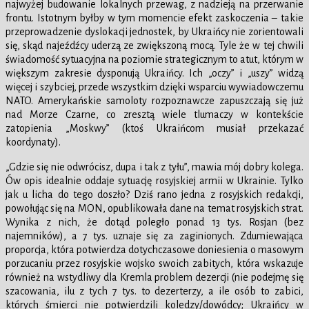
najwyżej budowanie lokalnych przewag, z nadzieją na przerwanie
frontu. Istotnym byłby w tym momencie efekt zaskoczenia – takie
przeprowadzenie dyslokacji jednostek, by Ukraińcy nie zorientowali
się, skąd najeźdźcy uderzą ze zwiększoną mocą. Tyle że w tej chwili
świadomość sytuacyjna na poziomie strategicznym to atut, którym w
większym zakresie dysponują Ukraińcy. Ich „oczy” i „uszy” widzą
więcej i szybciej, przede wszystkim dzięki wsparciu wywiadowczemu
NATO. Amerykańskie samoloty rozpoznawcze zapuszczają się już
nad Morze Czarne, co zresztą wiele tlumaczy w kontekście
zatopienia „Moskwy” (ktoś Ukraińcom musiał przekazać
koordynaty).
„Gdzie się nie odwrócisz, dupa i tak z tyłu”, mawia mój dobry kolega.
Ów opis idealnie oddaje sytuację rosyjskiej armii w Ukrainie. Tylko
jak u licha do tego doszło? Dziś rano jedna z rosyjskich redakcji,
powołując się na MON, opublikowała dane na temat rosyjskich strat.
Wynika z nich, że dotąd poległo ponad 13 tys. Rosjan (bez
najemników), a 7 tys. uznaje się za zaginionych. Zdumiewająca
proporcja, która potwierdza dotychczasowe doniesienia o masowym
porzucaniu przez rosyjskie wojsko swoich zabitych, która wskazuje
również na wstydliwy dla Kremla problem dezercji (nie podejmę się
szacowania, ilu z tych 7 tys. to dezerterzy, a ile osób to zabici,
których śmierci nie potwierdzili koledzy/dowódcy; Ukraińcy w