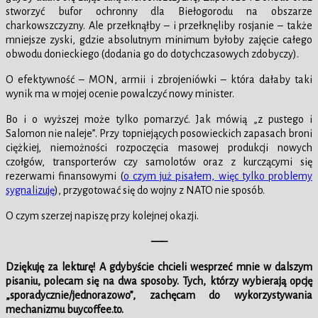
stworzyć bufor ochronny dla Biełogorodu na obszarze
charkowszczyzny. Ale przełknąłby – i przełknęliby rosjanie – także
mniejsze zyski, gdzie absolutnym minimum byłoby zajęcie całego
obwodu donieckiego (dodania go do dotychczasowych zdobyczy).
O efektywność – MON, armii i zbrojeniówki – która dałaby taki
wynik ma w mojej ocenie powalczyć nowy minister.
Bo i o wyższej może tylko pomarzyć. Jak mówią „z pustego i
Salomon nie naleje”. Przy topniejących posowieckich zapasach broni
ciężkiej, niemożności rozpoczęcia masowej produkcji nowych
czołgów, transporterów czy samolotów oraz z kurczącymi się
rezerwami finansowymi (
o czym już pisałem, więc tylko problemy
sygnalizuję
), przygotować się do wojny z NATO nie sposób.
O czym szerzej napiszę przy kolejnej okazji.
—–
Dziękuję za lekturę! A gdybyście chcieli wesprzeć mnie w dalszym
pisaniu, polecam się na dwa sposoby. Tych, którzy wybierają opcję
„sporadycznie/jednorazowo”, zachęcam do wykorzystywania
mechanizmu buycoffee.to.