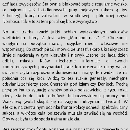
defilada zwycięzców. Stalownię blokować będzie regularne wojsko,
co najmniej 5-6 batalionowych grup bojowych (około 4 tys.
żołnierzy), których zabraknie w środkowej i północnej części
Donbasu. Takie to zatem pożal się boże zwycięstwo…
No ale trzeba rzucić jakiś ochłap wytęsknionym sukcesów
wielbicielom litery Z. Jest więc „Mariupol nasz”. O Chersoniu,
wziętym na początku marca, rosyjskie media właściwie nie
wspominają. Bo strach pisać i mówić, że „nasz”, skoro Ukraińcy coraz
śmielej nacierają w tym kierunku i niewykluczone, że lada dzień
odbiją miasto. Kijów niechętnie informuje o swoich
kontrofensywnych poczynaniach, ale kto obserwuje ruchy wojsk,
uważnie czyta rozproszone doniesienia i mapy, ten widzi, że na
południu coś się kroi. Widzą to też ruskie generały, niechętne
odsyłaniu żołnierzy spod Chersonia pod Izjum czy Donieck. Trochę
przypomina to sytuację z wojny polsko-bolszewickiej z 1920 roku,
kiedy Stalin de facto odmówił Tuchaczewskiemu pomocy pod
Warszawą (wolał skupić się na zajęciu i utrzymaniu Lwowa). W
efekcie, na centralnym odcinku frontu Polacy odnieśli spektakularny
sukces, a wkrótce cała bolszewia musiała zawijać się na wschód.
Oby więc była to do spodu trafna analogia.
Bez reorganizacji frontu Rosjanie nie mają szans na zwycięstwo w