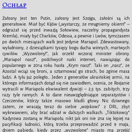
Ochłap
Żałosny jest ten Putin, żałosny jest Szojgu, żałośni są ich
generałowie. Miał być Kijów („wystarczy, że mrugniemy okiem!” –
odgrażał się przed inwazją Sołowiew, naczelny propagandysta
Kremla), miały być Charków, Odessa, a pewnie i Lwów, tymczasem
po dwóch miesiącach walk jest jedynie Mariupol. Zdewastowany,
wyludniony, z dziesiątkami tysięcy bogu ducha winnych, martwych
cywilów. „Wyzwolony!”, jak orzekł wczoraj minister obrony.
„Mariupol nasz!”, podchwycił ruski internet, nawiązując do
popularnego w 2014 roku hasła „Krym nasz!”. Taki on „nasz”, że
Azostal wciąż się broni, a szturmować go strach, bo zginie masa
ludzi. A tylu już poległo… Jeden z generałów ukraińskiej armii, na
którego informacjach dotąd się nie zawiodłem, ocenia, że Rosjanie
wytracili w Mariupolu ekwiwalent dywizji – 2,5 tys. zabitych, trzy
razy tyle rannych. A to dane nieuwzględniające separatystów i
Czeczenów, którzy także masowo kładli głowy. Nic dziwnego
zatem, że wracają teraz do siebie „wojskowi” z DRL, zbyt
wykrwawieni, aby brać udział w dalszych walkach. „Tiktokowcy”
Kadyrowa zostaną w Mariupolu; nikt jak oni nie zna się lepiej na
pacyfikacji ludności, którą trzeba przeprowadzić przed 9 maja,
dniem pabiedy, kiedy przez „wyzwolone” miasto ma przejść