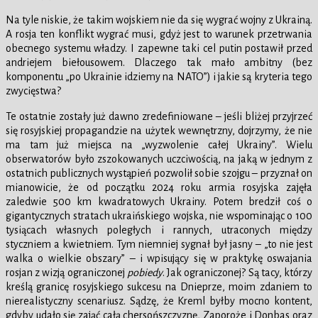
Na tyle niskie, że takim wojskiem nie da się wygrać wojny z Ukrainą.
A rosja ten konflikt wygrać musi, gdyż jest to warunek przetrwania
obecnego systemu władzy. I zapewne taki cel putin postawił przed
andriejem biełousowem. Dlaczego tak mało ambitny (bez
komponentu „po Ukrainie idziemy na NATO”) i jakie są kryteria tego
zwycięstwa?
Te ostatnie zostały już dawno zredefiniowane – jeśli bliżej przyjrzeć
się rosyjskiej propagandzie na użytek wewnętrzny, dojrzymy, że nie
ma tam już miejsca na „wyzwolenie całej Ukrainy”. Wielu
obserwatorów było zszokowanych uczciwością, na jaką w jednym z
ostatnich publicznych wystąpień pozwolił sobie szojgu – przyznał on
mianowicie, że od początku 2024 roku armia rosyjska zajęła
zaledwie 500 km kwadratowych Ukrainy. Potem bredził coś o
gigantycznych stratach ukraińskiego wojska, nie wspominając o 100
tysiącach własnych poległych i rannych, utraconych między
styczniem a kwietniem. Tym niemniej sygnał był jasny – „to nie jest
walka o wielkie obszary” – i wpisujący się w praktykę oswajania
rosjan z wizją ograniczonej
pobiedy
. Jak ograniczonej? Są tacy, którzy
kreślą granicę rosyjskiego sukcesu na Dnieprze, moim zdaniem to
nierealistyczny scenariusz. Sądzę, że Kreml byłby mocno kontent,
gdyby udało się zająć całą chersońszczyznę, Zaporoże i Donbas oraz