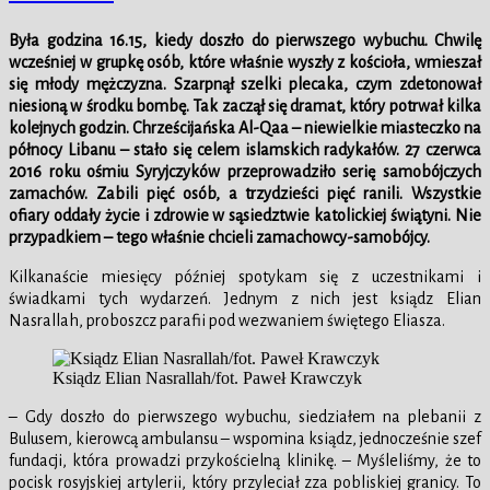
Była godzina 16.15, kiedy doszło do pierwszego wybuchu. Chwilę
wcześniej w grupkę osób, które właśnie wyszły z kościoła, wmieszał
się młody mężczyzna. Szarpnął szelki plecaka, czym zdetonował
niesioną w środku bombę. Tak zaczął się dramat, który potrwał kilka
kolejnych godzin. Chrześcijańska Al-Qaa – niewielkie miasteczko na
północy Libanu – stało się celem islamskich radykałów. 27 czerwca
2016 roku ośmiu Syryjczyków przeprowadziło serię samobójczych
zamachów. Zabili pięć osób, a trzydzieści pięć ranili. Wszystkie
ofiary oddały życie i zdrowie w sąsiedztwie katolickiej świątyni. Nie
przypadkiem – tego właśnie chcieli zamachowcy-samobójcy.
Kilkanaście miesięcy później spotykam się z uczestnikami i
świadkami tych wydarzeń. Jednym z nich jest ksiądz Elian
Nasrallah, proboszcz parafii pod wezwaniem świętego Eliasza.
Ksiądz Elian Nasrallah/fot. Paweł Krawczyk
– Gdy doszło do pierwszego wybuchu, siedziałem na plebanii z
Bulusem, kierowcą ambulansu – wspomina ksiądz, jednocześnie szef
fundacji, która prowadzi przykościelną klinikę. – Myśleliśmy, że to
pocisk rosyjskiej artylerii, który przyleciał zza pobliskiej granicy. To