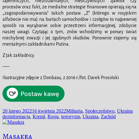
tajemniczych, niezrozumiałych, nieoczywistych zjawisk czy
procesów oraz fakt, że medialne strategie finansowe opierają się na
„zagospodarowywaniu” takich postaw. „Z” (którego w rosyjskim
alfabecie nie ma) na burtach samochodów i czołgów to najpewniej
sposób na wyrąbanie sobie przestrzeni informacyjnej, zdobycie
naszej uwagi. Czytając o tym, znów wchodzimy w ponury świat
niechybnej inwazji i jej zgubnych skutków. Ponownie stajemy się
mentalnymi zakładnikami Putina.
Z jak zakładnicy.
—–
Ilustracyjne zdjęcie z Donbasu, z 2016 r./fot. Darek Prosiński
Data
Kategorie
Tag
20 lutego 2022
16 kwietnia 2022
Militaria
,
Społeczeństwo
,
Ukraina
publikacji
dezinformacja
,
Kreml
,
Rosja
,
terroryzm
,
Ukraina
,
Zachód
Masakra