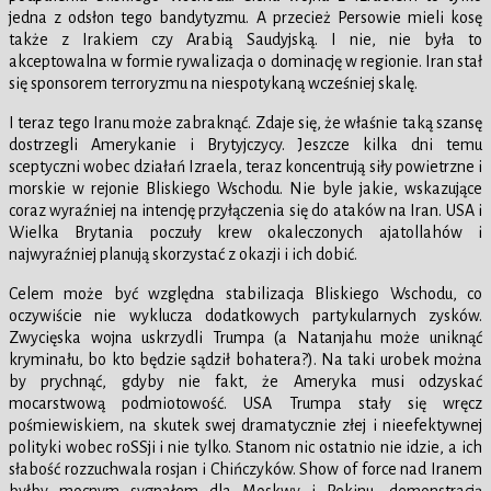
jedna z odsłon tego bandytyzmu. A przecież Persowie mieli kosę
także z Irakiem czy Arabią Saudyjską. I nie, nie była to
akceptowalna w formie rywalizacja o dominację w regionie. Iran stał
się sponsorem terroryzmu na niespotykaną wcześniej skalę.
I teraz tego Iranu może zabraknąć. Zdaje się, że właśnie taką szansę
dostrzegli Amerykanie i Brytyjczycy. Jeszcze kilka dni temu
sceptyczni wobec działań Izraela, teraz koncentrują siły powietrzne i
morskie w rejonie Bliskiego Wschodu. Nie byle jakie, wskazujące
coraz wyraźniej na intencję przyłączenia się do ataków na Iran. USA i
Wielka Brytania poczuły krew okaleczonych ajatollahów i
najwyraźniej planują skorzystać z okazji i ich dobić.
Celem może być względna stabilizacja Bliskiego Wschodu, co
oczywiście nie wyklucza dodatkowych partykularnych zysków.
Zwycięska wojna uskrzydli Trumpa (a Natanjahu może uniknąć
kryminału, bo kto będzie sądził bohatera?). Na taki urobek można
by prychnąć, gdyby nie fakt, że Ameryka musi odzyskać
mocarstwową podmiotowość. USA Trumpa stały się wręcz
pośmiewiskiem, na skutek swej dramatycznie złej i nieefektywnej
polityki wobec roSSji i nie tylko. Stanom nic ostatnio nie idzie, a ich
słabość rozzuchwala rosjan i Chińczyków. Show of force nad Iranem