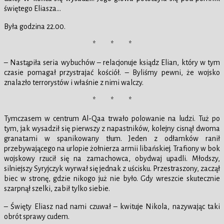
świętego Eliasza…
Była godzina 22.00.
* * *
– Nastąpiła seria wybuchów – relacjonuje ksiądz Elian, który w tym
czasie pomagał przystrajać kościół. – Byliśmy pewni, że wojsko
znalazło terrorystów i właśnie z nimi walczy.
* * *
Tymczasem w centrum Al-Qaa trwało polowanie na ludzi. Tuż po
tym, jak wysadził się pierwszy z napastników, kolejny cisnął dwoma
granatami w spanikowany tłum. Jeden z odłamków ranił
przebywającego na urlopie żołnierza armii libańskiej. Trafiony w bok
wojskowy rzucił się na zamachowca, obydwaj upadli. Młodszy,
silniejszy Syryjczyk wyrwał się jednak z uścisku. Przestraszony, zaczął
biec w stronę, gdzie nikogo już nie było. Gdy wreszcie skutecznie
szarpnął szelki, zabił tylko siebie.
– Święty Eliasz nad nami czuwał – kwituje Nikola, nazywając taki
obrót sprawy cudem.