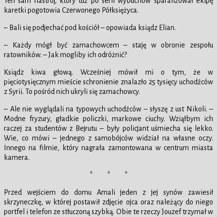
Ten sam nastrój, który tuż po serii wybuchów sparaliżował ekipę
karetki pogotowia Czerwonego Półksiężyca.
– Bali się podjechać pod kościół – opowiada ksiądz Elian.
– Każdy mógł być zamachowcem – staję w obronie zespołu
ratowników. – Jak mogliby ich odróżnić?
Ksiądz kiwa głową. Wcześniej mówił mi o tym, że w
pięciotysięcznym mieście schronienie znalazło 25 tysięcy uchodźców
z Syrii. To pośród nich ukryli się zamachowcy.
– Ale nie wyglądali na typowych uchodźców – słyszę z ust Nikoli. –
Modne fryzury, gładkie policzki, markowe ciuchy. Wziąłbym ich
raczej za studentów z Bejrutu – były policjant uśmiecha się lekko.
Wie, co mówi – jednego z samobójców widział na własne oczy.
Innego na filmie, który nagrała zamontowana w centrum miasta
kamera.
* * *
Przed wejściem do domu Amali jeden z jej synów zawiesił
skrzyneczkę, w której postawił zdjęcie ojca oraz należący do niego
portfel i telefon ze stłuczoną szybką. Obie te rzeczy Jouzef trzymał w