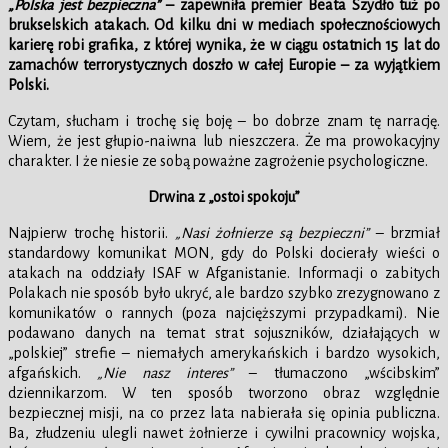
„Polska jest bezpieczna”
– zapewniła premier Beata Szydło tuż po
brukselskich atakach. Od kilku dni w mediach społecznościowych
karierę robi grafika, z której wynika, że w ciągu ostatnich 15 lat do
zamachów terrorystycznych doszło w całej Europie – za wyjątkiem
Polski.
Czytam, słucham i trochę się boję – bo dobrze znam tę narrację.
Wiem, że jest głupio-naiwna lub nieszczera. Że ma prowokacyjny
charakter. I że niesie ze sobą poważne zagrożenie psychologiczne.
Drwina z „ostoi spokoju”
Najpierw trochę historii.
„Nasi żołnierze są bezpieczni”
– brzmiał
standardowy komunikat MON, gdy do Polski docierały wieści o
atakach na oddziały ISAF w Afganistanie. Informacji o zabitych
Polakach nie sposób było ukryć, ale bardzo szybko zrezygnowano z
komunikatów o rannych (poza najcięższymi przypadkami). Nie
podawano danych na temat strat sojuszników, działających w
„polskiej” strefie – niemałych amerykańskich i bardzo wysokich,
afgańskich.
„Nie nasz interes”
– tłumaczono „wścibskim”
dziennikarzom. W ten sposób tworzono obraz względnie
bezpiecznej misji, na co przez lata nabierała się opinia publiczna.
Ba, złudzeniu ulegli nawet żołnierze i cywilni pracownicy wojska,