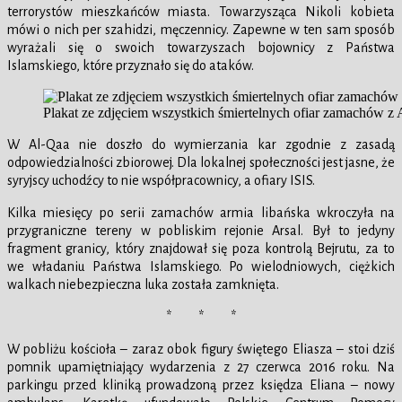
terrorystów mieszkańców miasta. Towarzysząca Nikoli kobieta
mówi o nich per szahidzi, męczennicy. Zapewne w ten sam sposób
wyrażali się o swoich towarzyszach bojownicy z Państwa
Islamskiego, które przyznało się do ataków.
Plakat ze zdjęciem wszystkich śmiertelnych ofiar zamachów z
W Al-Qaa nie doszło do wymierzania kar zgodnie z zasadą
odpowiedzialności zbiorowej. Dla lokalnej społeczności jest jasne, że
syryjscy uchodźcy to nie współpracownicy, a ofiary ISIS.
Kilka miesięcy po serii zamachów armia libańska wkroczyła na
przygraniczne tereny w pobliskim rejonie Arsal. Był to jedyny
fragment granicy, który znajdował się poza kontrolą Bejrutu, za to
we władaniu Państwa Islamskiego. Po wielodniowych, ciężkich
walkach niebezpieczna luka została zamknięta.
* * *
W pobliżu kościoła – zaraz obok figury świętego Eliasza – stoi dziś
pomnik upamiętniający wydarzenia z 27 czerwca 2016 roku. Na
parkingu przed kliniką prowadzoną przez księdza Eliana – nowy