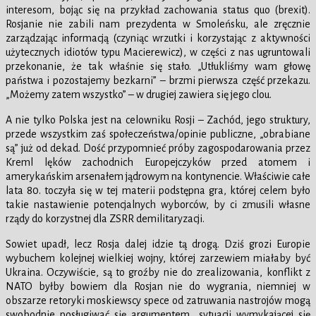
interesom, bojąc się na przykład zachowania status quo (brexit).
Rosjanie nie zabili nam prezydenta w Smoleńsku, ale zręcznie
zarządzając informacją (czyniąc wrzutki i korzystając z aktywności
użytecznych idiotów typu Macierewicz), w części z nas ugruntowali
przekonanie, że tak właśnie się stało. „Utłukliśmy wam głowę
państwa i pozostajemy bezkarni” – brzmi pierwsza część przekazu.
„Możemy zatem wszystko” – w drugiej zawiera się jego clou.
A nie tylko Polska jest na celowniku Rosji – Zachód, jego struktury,
przede wszystkim zaś społeczeństwa/opinie publiczne, „obrabiane
są” już od dekad. Dość przypomnieć próby zagospodarowania przez
Kreml lęków zachodnich Europejczyków przed atomem i
amerykańskim arsenałem jądrowym na kontynencie. Właściwie całe
lata 80. toczyła się w tej materii podstępna gra, której celem było
takie nastawienie potencjalnych wyborców, by ci zmusili własne
rządy do korzystnej dla ZSRR demilitaryzacji.
Sowiet upadł, lecz Rosja dalej idzie tą drogą. Dziś grozi Europie
wybuchem kolejnej wielkiej wojny, której zarzewiem miałaby być
Ukraina. Oczywiście, są to groźby nie do zrealizowania, konflikt z
NATO byłby bowiem dla Rosjan nie do wygrania, niemniej w
obszarze retoryki moskiewscy spece od zatruwania nastrojów mogą
swobodnie posługiwać się argumentem „sytuacji wymykającej się