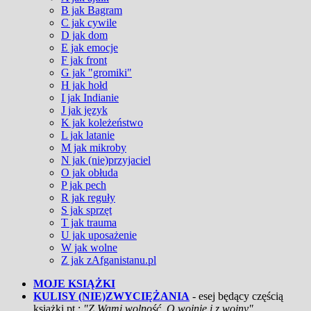
B jak Bagram
C jak cywile
D jak dom
E jak emocje
F jak front
G jak "gromiki"
H jak hołd
I jak Indianie
J jak język
K jak koleżeństwo
L jak latanie
M jak mikroby
N jak (nie)przyjaciel
O jak obłuda
P jak pech
R jak reguły
S jak sprzęt
T jak trauma
U jak uposażenie
W jak wolne
Z jak zAfganistanu.pl
MOJE KSIĄŻKI
KULISY (NIE)ZWYCIĘŻANIA
- esej będący częścią
książki pt.:
"Z Wami wolność. O wojnie i z wojny"