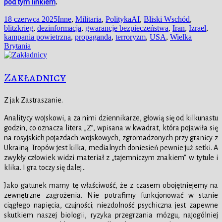
pod tym linkiem
.
Data
Kategorie
Tagi
18 czerwca 2025
Inne
,
Militaria
,
Polityka
AI
,
Bliski Wschód
,
publikacji
blitzkrieg
,
dezinformacja
,
gwarancje bezpieczeństwa
,
Iran
,
Izrael
,
kampania powietrzna
,
propaganda
,
terroryzm
,
USA
,
Wielka
Brytania
Zakładnicy
Z jak Zastraszanie.
Analitycy wojskowi, a za nimi dziennikarze, głowią się od kilkunastu
godzin, co oznacza litera „Z”, wpisana w kwadrat, która pojawiła się
na rosyjskich pojazdach wojskowych, zgromadzonych przy granicy z
Ukrainą. Tropów jest kilka, medialnych doniesień pewnie już setki. A
zwykły człowiek widzi materiał z „tajemniczym znakiem” w tytule i
klika. I gra toczy się dalej…
Jako gatunek mamy tę właściwość, że z czasem obojętniejemy na
zewnętrzne zagrożenia. Nie potrafimy funkcjonować w stanie
ciągłego napięcia, czujności; niezdolność psychiczna jest zapewne
skutkiem naszej biologii, ryzyka przegrzania mózgu, najogólniej