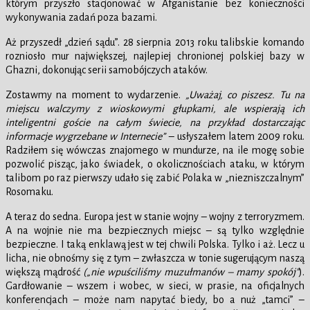
którym przyszło stacjonować w Afganistanie bez konieczności
wykonywania zadań poza bazami.
Aż przyszedł „dzień sądu”. 28 sierpnia 2013 roku talibskie komando
rozniosło mur największej, najlepiej chronionej polskiej bazy w
Ghazni, dokonując serii samobójczych ataków.
Zostawmy na moment to wydarzenie.
„Uważaj, co piszesz. Tu na
miejscu walczymy z wioskowymi głupkami, ale wspierają ich
inteligentni goście na całym świecie, na przykład dostarczając
informacje wygrzebane w Internecie”
– usłyszałem latem 2009 roku.
Radziłem się wówczas znajomego w mundurze, na ile mogę sobie
pozwolić pisząc, jako świadek, o okolicznościach ataku, w którym
talibom po raz pierwszy udało się zabić Polaka w „niezniszczalnym”
Rosomaku.
A teraz do sedna. Europa jest w stanie wojny – wojny z terroryzmem.
A na wojnie nie ma bezpiecznych miejsc – są tylko względnie
bezpieczne. I taką enklawą jest w tej chwili Polska. Tylko i aż. Lecz u
licha, nie obnośmy się z tym – zwłaszcza w tonie sugerującym naszą
większą mądrość
(„nie wpuściliśmy muzułmanów – mamy spokój”
).
Gardłowanie – wszem i wobec, w sieci, w prasie, na oficjalnych
konferencjach – może nam napytać biedy, bo a nuż „tamci” –