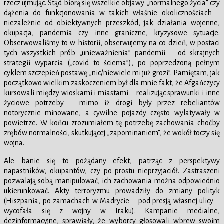
rzecz ujmując. Stąd biorą się wszelkie objawy „normalnego życia” czy
dążenia do funkcjonowania w takich właśnie okolicznościach –
niezależnie od obiektywnych przeszkód, jak działania wojenne,
okupacja, pandemia czy inne graniczne, kryzysowe sytuacje.
Obserwowaliśmy to w historii, obserwujemy na co dzień, w postaci
tych wszystkich prób „unieważnienia” pandemii – od skrajnych
strategii wyparcia („covid to ściema”), po poprzedzoną pełnym
cyklem szczepień postawę „nic/niewiele mi już grozi”. Pamiętam, jak
początkowo wielkim zaskoczeniem był dla mnie fakt, że Afgańczycy
kursowali między wioskami i miastami – realizując sprawunki i inne
życiowe potrzeby – mimo iż drogi były przez rebeliantów
notorycznie minowane, a cywilne pojazdy często wylatywały w
powietrze. W końcu zrozumiałem tę potrzebę zachowania choćby
zrębów normalności, skutkującej „zapominaniem”, że wokół toczy się
wojna.
Ale banie się to pożądany efekt, patrząc z perspektywy
napastników, okupantów, czy po prostu nieprzyjaciół. Zastraszeni
pozwalają sobą manipulować, ich zachowania można odpowiednio
ukierunkować. Akty terroryzmu prowadziły do zmiany polityk
(Hiszpania, po zamachach w Madrycie – pod presją własnej ulicy –
wycofała się z wojny w Iraku). Kampanie medialne,
dezinformacyjne, sprawiały, że wyborcy głosowali wbrew swoim