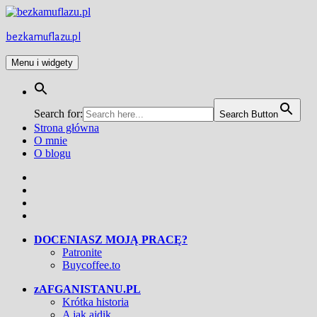
Przejdź
do
treści
bezkamuflazu.pl
Menu i widgety
Search for:
Search Button
Strona główna
O mnie
O blogu
Facebook
Twitter
Instagram
YouTube
DOCENIASZ MOJĄ PRACĘ?
Patronite
Buycoffee.to
zAFGANISTANU.PL
Krótka historia
A jak ajdik