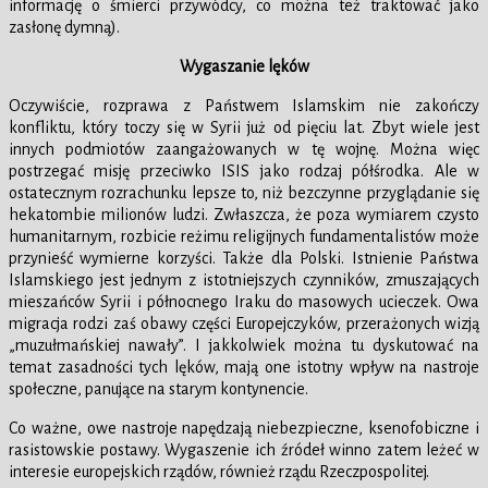
informację o śmierci przywódcy, co można też traktować jako
zasłonę dymną).
Wygaszanie lęków
Oczywiście, rozprawa z Państwem Islamskim nie zakończy
konfliktu, który toczy się w Syrii już od pięciu lat. Zbyt wiele jest
innych podmiotów zaangażowanych w tę wojnę. Można więc
postrzegać misję przeciwko ISIS jako rodzaj półśrodka. Ale w
ostatecznym rozrachunku lepsze to, niż bezczynne przyglądanie się
hekatombie milionów ludzi. Zwłaszcza, że poza wymiarem czysto
humanitarnym, rozbicie reżimu religijnych fundamentalistów może
przynieść wymierne korzyści. Także dla Polski. Istnienie Państwa
Islamskiego jest jednym z istotniejszych czynników, zmuszających
mieszańców Syrii i północnego Iraku do masowych ucieczek. Owa
migracja rodzi zaś obawy części Europejczyków, przerażonych wizją
„muzułmańskiej nawały”. I jakkolwiek można tu dyskutować na
temat zasadności tych lęków, mają one istotny wpływ na nastroje
społeczne, panujące na starym kontynencie.
Co ważne, owe nastroje napędzają niebezpieczne, ksenofobiczne i
rasistowskie postawy. Wygaszenie ich źródeł winno zatem leżeć w
interesie europejskich rządów, również rządu Rzeczpospolitej.