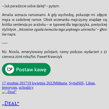
– Jak poradzicie sobie dalej? – pytam.
Amalia wzrusza ramionami. A gdy wychodzę, pokazuje mi zdjęcie
męża w ozdobnej ramce. Obok wizerunku mężczyzny znajduje się
krótka sentencja po arabsku – w typowej dla tego języka, poetyckiej
stylistyce.
„Wcześnie zgasła świeczka tego pięknego uśmiechu”
– głosi
ów napis.
—–
Nz. Nicola, emerytowany policjant, ranny podczas wydarzeń z 27
czerwca 2016 roku/fot. Paweł Krawczyk
Data
Kategorie
Tagi
17 grudnia 2017
19 kwietnia 2022
Militaria
,
Syria
ISIS
,
Liban
,
publikacji
terroryzm
,
uchodźcy
„Deal”