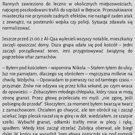
Rannych zawieziono do lecznic w okolicznych miejscowościach,
najciężej poszkodowani trafili do szpitali w Bejrucie. Przeszukiwanie
miasteczka nie przyniosło żadnych efektów, nie nastąpił żaden atak
z zewnątrz, na posterunki wojska czy policji. Sytuacja zdawała się
normalizować.
Jeszcze przed 21.00 z Al-Qaa wylecieli wszyscy notable, mieszkańcy
zaczęli opuszczać domy. Duża grupa udała się pod kościół – jedni
zaczęli porządkować teren, inni przygotowywać świątynię do
pogrzebów ofiar zamachów.
– Byłem pod kościołem – wspomina Nikola. – Stałem tyłem do ulicy.
Już nie pamiętam, dlaczego się obróciłem – mężczyzna milknie na
chwilę. Wzdycha. – Opowiadam to pierwszy raz od tamtego czasu –
przyznaje. Znów nie odzywa się przez kilka sekund, po czym wraca
do opowieści. – Zobaczyłem młodego chłopaka, który rzuca w moją
stronę granat. Przez głowę przeleciała mi myśl: „nie zginę, jeśli
pobiegnę do przodu!”. Skoczyłem, za moment byłem twarzą w twarz
z zamachowcem. Chciałem go chwycić, ale ten obrócił się i zaczął
uciekać. Jego plecak ruszał się w górę i w dół, wiedziałem, że szarpie
szelki. Wybuchł granat, odłamki trafiły mnie w plecy i rękę,
upadłem. Wtedy ktoś zaczął strzelać. Zabójca oberwał, ale biegł
dalej. W końcu się wysadził. Jego głowa potoczyła się pod pomnik