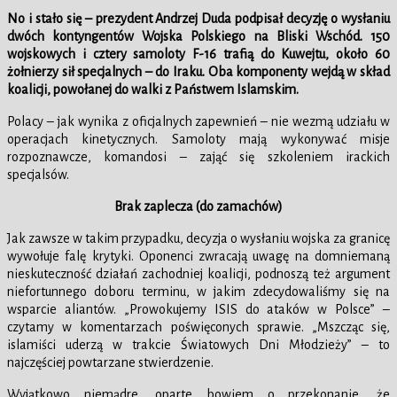
No i stało się – prezydent Andrzej Duda podpisał decyzję o wysłaniu
dwóch kontyngentów Wojska Polskiego na Bliski Wschód. 150
wojskowych i cztery samoloty F-16 trafią do Kuwejtu, około 60
żołnierzy sił specjalnych – do Iraku. Oba komponenty wejdą w skład
koalicji, powołanej do walki z Państwem Islamskim.
Polacy – jak wynika z oficjalnych zapewnień – nie wezmą udziału w
operacjach kinetycznych. Samoloty mają wykonywać misje
rozpoznawcze, komandosi – zająć się szkoleniem irackich
specjalsów.
Brak zaplecza (do zamachów)
Jak zawsze w takim przypadku, decyzja o wysłaniu wojska za granicę
wywołuje falę krytyki. Oponenci zwracają uwagę na domniemaną
nieskuteczność działań zachodniej koalicji, podnoszą też argument
niefortunnego doboru terminu, w jakim zdecydowaliśmy się na
wsparcie aliantów. „Prowokujemy ISIS do ataków w Polsce” –
czytamy w komentarzach poświęconych sprawie. „Mszcząc się,
islamiści uderzą w trakcie Światowych Dni Młodzieży” – to
najczęściej powtarzane stwierdzenie.
Wyjątkowo niemądre, oparte bowiem o przekonanie, że