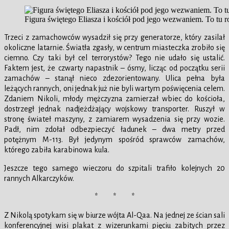
Figura świętego Eliasza i kościół pod jego wezwaniem. To tu r
Trzeci z zamachowców wysadził się przy generatorze, który zasilał
okoliczne latarnie. Światła zgasły, w centrum miasteczka zrobiło się
ciemno. Czy taki był cel terrorystów? Tego nie udało się ustalić.
Faktem jest, że czwarty napastnik – ósmy, licząc od początku serii
zamachów – stanął nieco zdezorientowany. Ulica pełna była
leżących rannych, oni jednak już nie byli wartym poświęcenia celem.
Zdaniem Nikoli, młody mężczyzna zamierzał wbiec do kościoła,
dostrzegł jednak nadjeżdżający wojskowy transporter. Ruszył w
stronę świateł maszyny, z zamiarem wysadzenia się przy wozie.
Padł, nim zdołał odbezpieczyć ładunek – dwa metry przed
potężnym M-113. Był jedynym spośród sprawców zamachów,
którego zabiła karabinowa kula.
Jeszcze tego samego wieczoru do szpitali trafiło kolejnych 20
rannych Alkarczyków.
* * *
Z Nikolą spotykam się w biurze wójta Al-Qaa. Na jednej ze ścian sali
konferencyjnej wisi plakat z wizerunkami pięciu zabitych przez