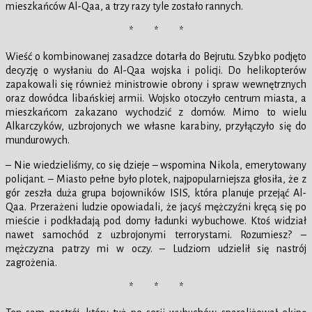
mieszkańców Al-Qaa, a trzy razy tyle zostało rannych.
* * *
Wieść o kombinowanej zasadzce dotarła do Bejrutu. Szybko podjęto
decyzję o wysłaniu do Al-Qaa wojska i policji. Do helikopterów
zapakowali się również ministrowie obrony i spraw wewnętrznych
oraz dowódca libańskiej armii. Wojsko otoczyło centrum miasta, a
mieszkańcom zakazano wychodzić z domów. Mimo to wielu
Alkarczyków, uzbrojonych we własne karabiny, przyłączyło się do
mundurowych.
– Nie wiedzieliśmy, co się dzieje – wspomina Nikola, emerytowany
policjant. – Miasto pełne było plotek, najpopularniejsza głosiła, że z
gór zeszła duża grupa bojowników ISIS, która planuje przejąć Al-
Qaa. Przerażeni ludzie opowiadali, że jacyś mężczyźni kręcą się po
mieście i podkładają pod domy ładunki wybuchowe. Ktoś widział
nawet samochód z uzbrojonymi terrorystami. Rozumiesz? –
mężczyzna patrzy mi w oczy. – Ludziom udzielił się nastrój
zagrożenia.
* * *