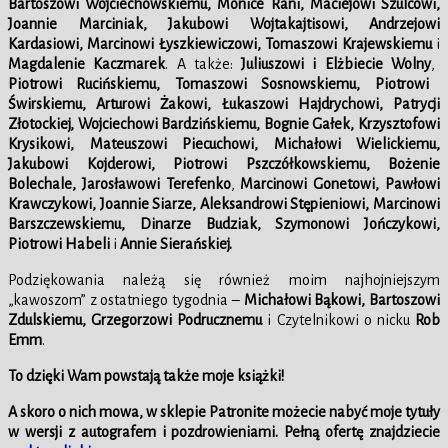
Bartoszowi Wojciechowskiemu, Monice Rani, Maciejowi Szulcowi,
Joannie Marciniak, Jakubowi Wojtakajtisowi, Andrzejowi
Kardasiowi, Marcinowi Łyszkiewiczowi, Tomaszowi Krajewskiemu
i
Magdalenie Kaczmarek
. A także:
Juliuszowi i Elżbiecie Wolny
,
Piotrowi Rucińskiemu, Tomaszowi Sosnowskiemu, Piotrowi
Świrskiemu, Arturowi Żakowi, Łukaszowi Hajdrychowi, Patrycji
Złotockiej, Wojciechowi Bardzińskiemu, Bognie Gałek, Krzysztofowi
Krysikowi, Mateuszowi Piecuchowi, Michałowi Wielickiemu,
Jakubowi Kojderowi, Piotrowi Pszczółkowskiemu, Bożenie
Bolechale, Jarosławowi Terefenko
,
Marcinowi Gonetowi, Pawłowi
Krawczykowi, Joannie Siarze, Aleksandrowi Stępieniowi, Marcinowi
Barszczewskiemu, Dinarze Budziak, Szymonowi Jończykowi,
Piotrowi Habeli
i
Annie Sierańskiej.
Podziękowania należą się również moim najhojniejszym
„kawoszom” z ostatniego tygodnia –
Michałowi Bąkowi, Bartoszowi
Zdulskiemu, Grzegorzowi Podrucznemu
i Czytelnikowi o nicku
Rob
Emm
.
To dzięki Wam powstają także moje książki!
A skoro o nich mowa,
w sklepie
Patronite możecie nabyć moje tytuły
w wersji z autografem i pozdrowieniami. Pełną ofertę znajdziecie