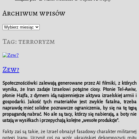
Archiwum wpisów
Archiwum
wpisów
Tag:
terroryzm
Zew?
Społecznościówki zalewają generowane przez AI filmiki, z których
wynika, że Iran zadaje Izraelowi potężne ciosy. Płonie Tel-Awiw,
płonie Hajfa, z dymem idą najcenniejsze aktywa izraelskiej armii i
gospodarki. Jakość tych materiałów jest zwykle fatalna, trzeba
naprawdę mieć solidne poznawcze ograniczenia, by się na tę tępą
propagandę nabrać. No ale są tacy, którzy się nabierają, a boty nie
ustają w wysiłkach i przepychają kolejne „wesołe produkcje”.
Fakty zaś są takie, że Izrael obnażył fasadowy charakter militarnej
potęgi Iranu. Uczynił coś na wzór ukraińskiej dekompozycji mitu