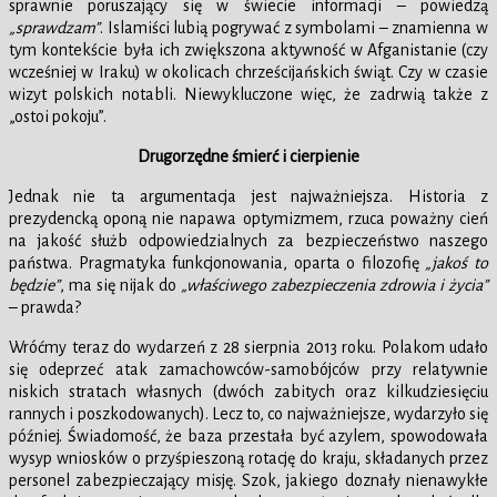
sprawnie poruszający się w świecie informacji – powiedzą
„sprawdzam”
. Islamiści lubią pogrywać z symbolami – znamienna w
tym kontekście była ich zwiększona aktywność w Afganistanie (czy
wcześniej w Iraku) w okolicach chrześcijańskich świąt. Czy w czasie
wizyt polskich notabli. Niewykluczone więc, że zadrwią także z
„ostoi pokoju”.
Drugorzędne śmierć i cierpienie
Jednak nie ta argumentacja jest najważniejsza. Historia z
prezydencką oponą nie napawa optymizmem, rzuca poważny cień
na jakość służb odpowiedzialnych za bezpieczeństwo naszego
państwa. Pragmatyka funkcjonowania, oparta o filozofię
„jakoś to
będzie”
, ma się nijak do
„właściwego zabezpieczenia zdrowia i życia”
– prawda?
Wróćmy teraz do wydarzeń z 28 sierpnia 2013 roku. Polakom udało
się odeprzeć atak zamachowców-samobójców przy relatywnie
niskich stratach własnych (dwóch zabitych oraz kilkudziesięciu
rannych i poszkodowanych). Lecz to, co najważniejsze, wydarzyło się
później. Świadomość, że baza przestała być azylem, spowodowała
wysyp wniosków o przyśpieszoną rotację do kraju, składanych przez
personel zabezpieczający misję. Szok, jakiego doznały nienawykłe