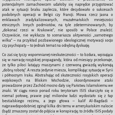
potencjalnym zamachowcom udałoby się naprędce przygotować
atak w sytuacji braku zaplecza, które decydowało o sukcesach
podobnych operacji w Belgii czy Francji. Mowa rzecz jasna o
enklawach zradykalizowanych, muzułmańskich mniejszości
etnicznych. Innych podmiotów, na tyle zdeterminowanych, by
„dokonać rzezi w Krakowie”, nie sposób w Polsce znaleźć.
Oczywiście, nie wyklucza to scenariusza aktywności „samotnego
wilka” – na przykład pozbawionego ideologicznej motywacji socjo
czy psychopaty – to jednak temat na odrębną dyskusję.
Co zaś się tyczy wspomnianej nieskuteczności – to bzdura, wpisująca
się w narrację rosyjskiej propagandy, która od miesięcy przekonuje,
że tylko piloci latający maszynami z czerwoną gwiazdą wykonują
„dobrą robotę”. A reszta jedynie miesza, komplikując sytuację w Syrii
i północnym Iraku. Abstrahując od skuteczności rosyjskich operacji
wojskowych na Bliskim Wschodzie, skoordynowane ataki
prowadzone przez Zachód mocno dały się Państwu Islamskiemu we
znaki. W ciągu nieco ponad roku terytorium ISIS skurczyło się o
niemal połowę, prawie pięć milionów ludzi wydostało się z łap
bestialskiego reżimu, a jego głowa – kalif Al-Bagdadi –
najprawdopodobniej zginął kilka dni temu w amerykańskim nalocie
(bądź zmuszony został do pójścia w konspirację; to źródła ISIS podały