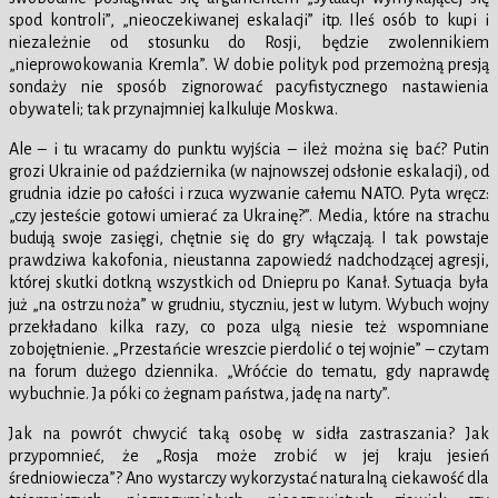
spod kontroli”, „nieoczekiwanej eskalacji” itp. Ileś osób to kupi i
niezależnie od stosunku do Rosji, będzie zwolennikiem
„nieprowokowania Kremla”. W dobie polityk pod przemożną presją
sondaży nie sposób zignorować pacyfistycznego nastawienia
obywateli; tak przynajmniej kalkuluje Moskwa.
Ale – i tu wracamy do punktu wyjścia – ileż można się bać? Putin
grozi Ukrainie od października (w najnowszej odsłonie eskalacji), od
grudnia idzie po całości i rzuca wyzwanie całemu NATO. Pyta wręcz:
„czy jesteście gotowi umierać za Ukrainę?”. Media, które na strachu
budują swoje zasięgi, chętnie się do gry włączają. I tak powstaje
prawdziwa kakofonia, nieustanna zapowiedź nadchodzącej agresji,
której skutki dotkną wszystkich od Dniepru po Kanał. Sytuacja była
już „na ostrzu noża” w grudniu, styczniu, jest w lutym. Wybuch wojny
przekładano kilka razy, co poza ulgą niesie też wspomniane
zobojętnienie. „Przestańcie wreszcie pierdolić o tej wojnie” – czytam
na forum dużego dziennika. „Wróćcie do tematu, gdy naprawdę
wybuchnie. Ja póki co żegnam państwa, jadę na narty”.
Jak na powrót chwycić taką osobę w sidła zastraszania? Jak
przypomnieć, że „Rosja może zrobić w jej kraju jesień
średniowiecza”? Ano wystarczy wykorzystać naturalną ciekawość dla