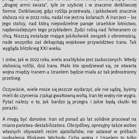
„drugiej armii świata”, tyle że szybciej i w znacznie dotkliwszej
formie. Dotkliwszej, gdyż roSSja przetrwała, i jakkolwiek znacznie
słabsza niż w 2022 roku, nadal nie jest na kolanach. A Iran jest – los
jego stolicy, nad którą niepodzielnie panuje izraelskie lotnictwo,
najdonioślejszym tego przykładem. Żydzi robią nad Teheranem co
chcą. Niszczą instalacje mające jakikolwiek związek z obronnością,
nade wszystko zaś dekapitują wojskowe przywództwo Iranu. Tak
wygląda blitzkrieg XXI wieku.
I znów, jak w 2022 roku, wielu analityków jest zaskoczonych. Wtedy
słabością roSSji, dziś Iranu. Mało kto spodziewał się, że otwarta
wojna między Iranem a Izraelem będzie miała aż tak jednostronny
przebieg.
Oczywiście, wiele może się jeszcze wydarzyć, ale nie sądzę, byśmy
mieli do czynienia z jakąś gwałtowną woltą. Iran tej wojny nie wygra.
Pytać należy o to, jak bardzo ją przegra i jakie będą skutki tej
porażki.
A mogą być donośne. Iran od ponad 40 lat solidnie pracował na
miano państwa-destabilizatora. Obrzydliwy, opresyjny także wobec
własnych obywateli reżim ajatollahów, nie ustawał w próbach
podpalenia Bliskiego Wschodu. Cicha wojna z Izraelem to tylko