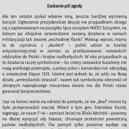
Szukanie pól zgody
Ale ten ostatni zyskał właśnie inną, jeszcze bardziej wymierną
korzyść. Ogłoszenie prezydenckiej decyzji nie przypadkiem zbiega
się z zaplanowanym na początku lipca szczytem NATO. Szczytem, na
którym już oficjalnie zatwierdzone zostaną działania w ramach
militaryzacji tak zwanej „wschodniej flanki”. Mówiąc wprost, mamy
tu do czynienia z „dealem” – polski udział w koalicji
antyislamistycznej w zamian za przebazowanie natowskich
oddziałów do Polski i krajów nadbałtyckich. W obu przypadkach są
to działania raczej symboliczne – bo cztery natowskie bataliony nie
mają wielkiego potencjału, a polscy piloci i komandosi nie zdecydują
o ostatecznej klęsce ISIS. Istotne jest jednak to, że póki na Rosję
działa „amerykański straszak”, nawet tak symboliczna obecność sił
zbrojnych największego mocarstwa świata ma dla Polski status
gwarancji bezpieczeństwa.
I już na koniec warto się odnieść do pomysłu, że ów „deal” można by
było przeprowadzić inaczej. Mówił o tym gen. Stanisław Koziej,
sugerując, że nasze F-16 – zamiast lecieć na Bliski Wschód – powinny
na dłużej wyręczyć siły Sojuszu, chroniące przestrzeń powietrzną
państw nadbałtyckich. Ów pomysł tylko pozornie wydaje się