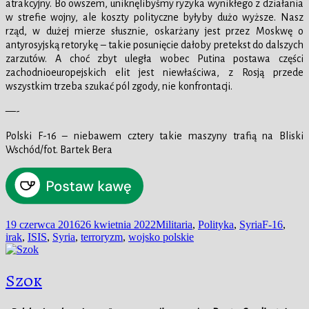
atrakcyjny. Bo owszem, uniknęlibyśmy ryzyka wynikłego z działania
w strefie wojny, ale koszty polityczne byłyby dużo wyższe. Nasz
rząd, w dużej mierze słusznie, oskarżany jest przez Moskwę o
antyrosyjską retorykę – takie posunięcie dałoby pretekst do dalszych
zarzutów. A choć zbyt uległa wobec Putina postawa części
zachodnioeuropejskich elit jest niewłaściwa, z Rosją przede
wszystkim trzeba szukać pól zgody, nie konfrontacji.
—-
Polski F-16 – niebawem cztery takie maszyny trafią na Bliski
Wschód/fot. Bartek Bera
Data
Kategorie
Tagi
19 czerwca 2016
26 kwietnia 2022
Militaria
,
Polityka
,
Syria
F-16
,
publikacji
irak
,
ISIS
,
Syria
,
terroryzm
,
wojsko polskie
Szok