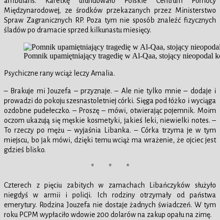
ambulans. Karetkę ufundowało Polskie Centrum Pomocy
Międzynarodowej, ze środków przekazanych przez Ministerstwo
Spraw Zagranicznych RP. Poza tym nie sposób znaleźć fizycznych
śladów po dramacie sprzed kilkunastu miesięcy.
Pomnik upamiętniający tragedię w Al-Qaa, stojący nieopodal 
Psychiczne rany wciąż leczy Amalia.
– Brakuje mi Jouzefa – przyznaje. – Ale nie tylko mnie – dodaje i
prowadzi do pokoju szesnastoletniej córki. Sięga pod łóżko i wyciąga
ozdobne pudełeczko. – Proszę – mówi, otwierając pojemnik. Moim
oczom ukazują się męskie kosmetyki, jakieś leki, niewielki notes. –
To rzeczy po mężu – wyjaśnia Libanka. – Córka trzyma je w tym
miejscu, bo jak mówi, dzięki temu wciąż ma wrażenie, że ojciec jest
gdzieś blisko.
* * *
Czterech z pięciu zabitych w zamachach Libańczyków służyło
niegdyś w armii i policji. Ich rodziny otrzymały od państwa
emerytury. Rodzina Jouzefa nie dostaje żadnych świadczeń. W tym
roku PCPM wypłaciło wdowie 200 dolarów na zakup opału na zimę.