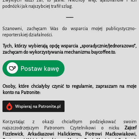
Zwykłych ludzi żal, to jasne. Niechby więc ajatollahów i ich
podnóżki jak najszybciej trafił szlag.
—–
Szanowni, zachęcam Was do wsparcia mojej publicystyczno-
reporterskiej działalności.
Tych, którzy wybierają opcję wsparcia „sporadycznie/jednorazowo”,
zachęcam do wykorzystywania mechanizmu buycoffee.to.
Osoby, które chciałyby czynić to regularnie, zapraszam na moje
konto na Patronite:
Korzystając z okazji chciałbym podziękować swoim
najszczodrzejszym Patronom: Czytelnikowi o nicku
Zajcef
Fizzlewick
,
Arkadiuszowi Halickiemu, Piotrowi Maćkowiakowi,