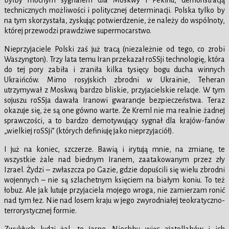
byłby mocnym sygnałem dla Moskwy i Pekinu, demonstracją
technicznych możliwości i politycznej determinacji. Polska tylko by
na tym skorzystała, zyskując potwierdzenie, że należy do wspólnoty,
której przewodzi prawdziwe supermocarstwo.
Nieprzyjaciele Polski zaś już tracą (niezależnie od tego, co zrobi
Waszyngton). Trzy lata temu Iran przekazał roSSji technologię, która
do tej pory zabiła i zraniła kilka tysięcy bogu ducha winnych
Ukraińców. Mimo rosyjskich zbrodni w Ukrainie, Teheran
utrzymywał z Moskwą bardzo bliskie, przyjacielskie relacje. W tym
sojuszu roSSja dawała Iranowi gwarancje bezpieczeństwa. Teraz
okazuje się, że są one gówno warte. Że Kreml nie ma realnie żadnej
sprawczości, a to bardzo demotywujący sygnał dla krajów-fanów
„wielkiej roSSji” (których definiuję jako nieprzyjaciół).
I już na koniec, szczerze. Bawią i irytują mnie, na zmianę, te
wszystkie żale nad biednym Iranem, zaatakowanym przez zły
Izrael. Żydzi – zwłaszcza po Gazie, gdzie dopuścili się wielu zbrodni
wojennych – nie są szlachetnym księciem na białym koniu. To też
łobuz. Ale jak lutuje przyjaciela mojego wroga, nie zamierzam ronić
nad tym łez. Nie nad losem kraju w jego zwyrodniałej teokratyczno-
terrorystycznej formie.