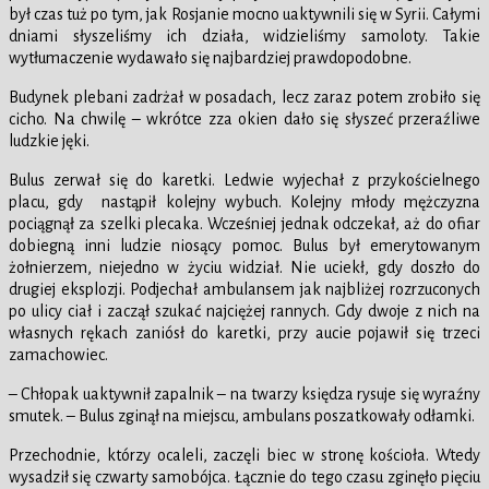
był czas tuż po tym, jak Rosjanie mocno uaktywnili się w Syrii. Całymi
dniami słyszeliśmy ich działa, widzieliśmy samoloty. Takie
wytłumaczenie wydawało się najbardziej prawdopodobne.
Budynek plebani zadrżał w posadach, lecz zaraz potem zrobiło się
cicho. Na chwilę – wkrótce zza okien dało się słyszeć przeraźliwe
ludzkie jęki.
Bulus zerwał się do karetki. Ledwie wyjechał z przykościelnego
placu, gdy nastąpił kolejny wybuch. Kolejny młody mężczyzna
pociągnął za szelki plecaka. Wcześniej jednak odczekał, aż do ofiar
dobiegną inni ludzie niosący pomoc. Bulus był emerytowanym
żołnierzem, niejedno w życiu widział. Nie uciekł, gdy doszło do
drugiej eksplozji. Podjechał ambulansem jak najbliżej rozrzuconych
po ulicy ciał i zaczął szukać najciężej rannych. Gdy dwoje z nich na
własnych rękach zaniósł do karetki, przy aucie pojawił się trzeci
zamachowiec.
– Chłopak uaktywnił zapalnik – na twarzy księdza rysuje się wyraźny
smutek. – Bulus zginął na miejscu, ambulans poszatkowały odłamki.
Przechodnie, którzy ocaleli, zaczęli biec w stronę kościoła. Wtedy
wysadził się czwarty samobójca. Łącznie do tego czasu zginęło pięciu