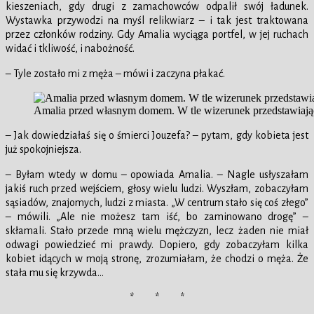
kieszeniach, gdy drugi z zamachowców odpalił swój ładunek.
Wystawka przywodzi na myśl relikwiarz – i tak jest traktowana
przez członków rodziny. Gdy Amalia wyciąga portfel, w jej ruchach
widać i tkliwość, i nabożność.
– Tyle zostało mi z męża – mówi i zaczyna płakać.
Amalia przed własnym domem. W tle wizerunek przedstawiając
– Jak dowiedziałaś się o śmierci Jouzefa? – pytam, gdy kobieta jest
już spokojniejsza.
– Byłam wtedy w domu – opowiada Amalia. – Nagle usłyszałam
jakiś ruch przed wejściem, głosy wielu ludzi. Wyszłam, zobaczyłam
sąsiadów, znajomych, ludzi z miasta. „W centrum stało się coś złego”
– mówili. „Ale nie możesz tam iść, bo zaminowano drogę” –
skłamali. Stało przede mną wielu mężczyzn, lecz żaden nie miał
odwagi powiedzieć mi prawdy. Dopiero, gdy zobaczyłam kilka
kobiet idących w moją stronę, zrozumiałam, że chodzi o męża. Że
stała mu się krzywda…
* * *