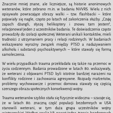
Znacznie mniej znane, ale liczniejsze, są historie anonimowych
weteranów, które zebrano m.in. w badaniu NVVRS. Wielu z nich
opisywało powracające obrazy walki – tzw. flashbacki – które
pojawiały się nagle, często po latach od zakończenia służby. „Czuję
zapach dżungli, słyszę helikoptery i znowu tam jestem”,
relacjonował jeden z uczestników badania. Te doświadczenia często
prowadziły do izolacji społecznej. Weterani unikali kontaktów, mieli
trudności z utrzymaniem pracy i relacji rodzinnych. W badaniach
wskazywano wyraźny związek między PTSD a nadużywaniem
alkoholu i substancji psychoaktywnych – które stawały się formą
samoleczenia.
W wielu przypadkach trauma przekładała się także na przemoc w
życiu codziennym. Badania prowadzone w latach 80. wskazywały,
że weterani z objawami PTSD byli istotnie bardziej narażeni na
konflikty rodzinne i zachowania agresywne. Rozpady małżeństw,
problemy wychowawcze i przemoc domowa stawały się częścią
szerszego obrazu społecznych konsekwencji wojny.
Trauma weteranów szybko stała się fizycznie widoczna – szacuje się,
że w latach 80. znaczną część populacji bezdomnych w USA
stanowili weterani, w tym duża grupa uczestników wojny
wietnamskiej. Według analiz VA nawet jedna trzecia bezdomnych