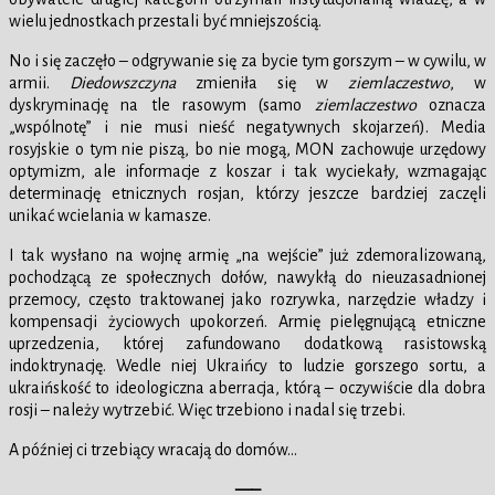
wielu jednostkach przestali być mniejszością.
No i się zaczęło – odgrywanie się za bycie tym gorszym – w cywilu, w
armii.
Diedowszczyna
zmieniła się w
ziemlaczestwo
, w
dyskryminację na tle rasowym (samo
ziemlaczestwo
oznacza
„wspólnotę” i nie musi nieść negatywnych skojarzeń). Media
rosyjskie o tym nie piszą, bo nie mogą, MON zachowuje urzędowy
optymizm, ale informacje z koszar i tak wyciekały, wzmagając
determinację etnicznych rosjan, którzy jeszcze bardziej zaczęli
unikać wcielania w kamasze.
I tak wysłano na wojnę armię „na wejście” już zdemoralizowaną,
pochodzącą ze społecznych dołów, nawykłą do nieuzasadnionej
przemocy, często traktowanej jako rozrywka, narzędzie władzy i
kompensacji życiowych upokorzeń. Armię pielęgnującą etniczne
uprzedzenia, której zafundowano dodatkową rasistowską
indoktrynację. Wedle niej Ukraińcy to ludzie gorszego sortu, a
ukraińskość to ideologiczna aberracja, którą – oczywiście dla dobra
rosji – należy wytrzebić. Więc trzebiono i nadal się trzebi.
A później ci trzebiący wracają do domów…
—–