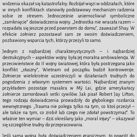
widzenia okazał się katastrofalny. Rozbijał więzi w oddziałach, które
w innych konfliktach stanowiły podstawowy mechanizm radzenia
sobie ze stresem. Jednocześnie uniemożliwiał symboliczne
„zamknięcie” doświadczenia wojny. „Jednostka nie wracała razem –
rozpadała się jeszcze przed powrotem do domu”, zauważał Shay. W
efekcie żołnierz pozostawał sam ze swoim doświadczeniem,
pozbawiony wsparcia tych, którzy przeżyli to samo.
Jednym z najbardziej charakterystycznych – i najbardziej
destrukcyjnych – aspektów wojny była jej moralna ambiwalencja. W
przeciwieństwie do II wojny światowej, która była postrzegana jako
konflikt „słuszny”, Wietnam od początku budził kontrowersje.
Żołnierze wielokrotnie uczestniczyli w działaniach trudnych do
pogodzenia z własnym systemem wartości. Najbardziej znanym
przykładem pozostaje masakra w Mỹ Lai, gdzie amerykańscy
żołnierze zamordowali setki cywilów. Jak pisał Robert Jay Lifton,
tego rodzaju doświadczenia prowadziły do głębokiego rozdarcia
wewnętrznego. „Trauma nie polega tylko na tym, co ktoś przeżył –
ale także na tym, co zrobił lub czego nie zdołał powstrzymać”. To
właśnie ten wymiar – dziś określany jako „moral injury” – okazywał
się szczególnie trudny do przepracowania.
Jeśli sama wojna była doświadczeniem granicznym, to powrót do