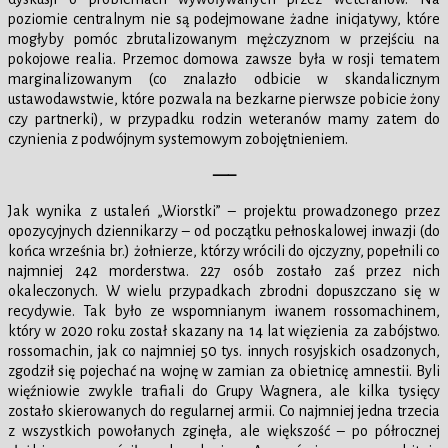
poziomie centralnym nie są podejmowane żadne inicjatywy, które
mogłyby pomóc zbrutalizowanym mężczyznom w przejściu na
pokojowe realia. Przemoc domowa zawsze była w rosji tematem
marginalizowanym (co znalazło odbicie w skandalicznym
ustawodawstwie, które pozwala na bezkarne pierwsze pobicie żony
czy partnerki), w przypadku rodzin weteranów mamy zatem do
czynienia z podwójnym systemowym zobojętnieniem.
—–
Jak wynika z ustaleń „Wiorstki” – projektu prowadzonego przez
opozycyjnych dziennikarzy – od początku pełnoskalowej inwazji (do
końca września br.) żołnierze, którzy wrócili do ojczyzny, popełnili co
najmniej 242 morderstwa. 227 osób zostało zaś przez nich
okaleczonych. W wielu przypadkach zbrodni dopuszczano się w
recydywie. Tak było ze wspomnianym iwanem rossomachinem,
który w 2020 roku został skazany na 14 lat więzienia za zabójstwo.
rossomachin, jak co najmniej 50 tys. innych rosyjskich osadzonych,
zgodził się pojechać na wojnę w zamian za obietnicę amnestii. Byli
więźniowie zwykle trafiali do Grupy Wagnera, ale kilka tysięcy
zostało skierowanych do regularnej armii. Co najmniej jedna trzecia
z wszystkich powołanych zginęła, ale większość – po półrocznej