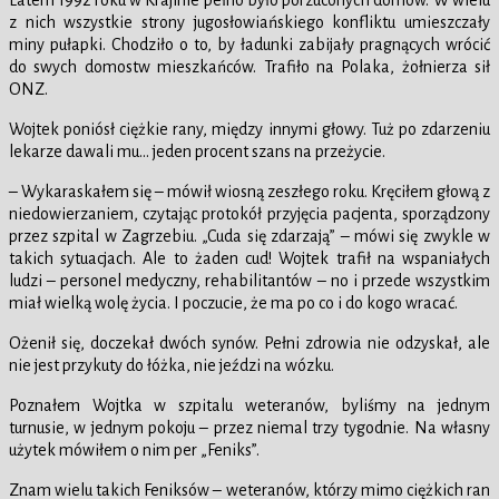
Latem 1992 roku w Krajinie pełno było porzuconych domów. W wielu
z nich wszystkie strony jugosłowiańskiego konfliktu umieszczały
miny pułapki. Chodziło o to, by ładunki zabijały pragnących wrócić
do swych domostw mieszkańców. Trafiło na Polaka, żołnierza sił
ONZ.
Wojtek poniósł ciężkie rany, między innymi głowy. Tuż po zdarzeniu
lekarze dawali mu… jeden procent szans na przeżycie.
– Wykaraskałem się – mówił wiosną zeszłego roku. Kręciłem głową z
niedowierzaniem, czytając protokół przyjęcia pacjenta, sporządzony
przez szpital w Zagrzebiu. „Cuda się zdarzają” – mówi się zwykle w
takich sytuacjach. Ale to żaden cud! Wojtek trafił na wspaniałych
ludzi – personel medyczny, rehabilitantów – no i przede wszystkim
miał wielką wolę życia. I poczucie, że ma po co i do kogo wracać.
Ożenił się, doczekał dwóch synów. Pełni zdrowia nie odzyskał, ale
nie jest przykuty do łóżka, nie jeździ na wózku.
Poznałem Wojtka w szpitalu weteranów, byliśmy na jednym
turnusie, w jednym pokoju – przez niemal trzy tygodnie. Na własny
użytek mówiłem o nim per „Feniks”.
Znam wielu takich Feniksów – weteranów, którzy mimo ciężkich ran