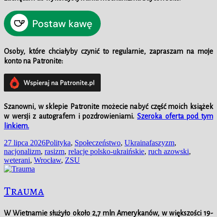
Osoby, które chciałyby czynić to regularnie, zapraszam na moje
konto na Patronite:
Szanowni, w
sklepie
Patronite możecie nabyć część moich książek
w wersji z autografem i pozdrowieniami.
Szeroka oferta pod tym
linkiem.
Data
Kategorie
Tagi
27 lipca 2026
Polityka
,
Społeczeństwo
,
Ukraina
faszyzm
,
publikacji
nacjonalizm
,
rasizm
,
relacje polsko-ukraińskie
,
ruch azowski
,
weterani
,
Wrocław
,
ZSU
Trauma
W Wietnamie służyło około 2,7 mln Amerykanów, w większości 19-