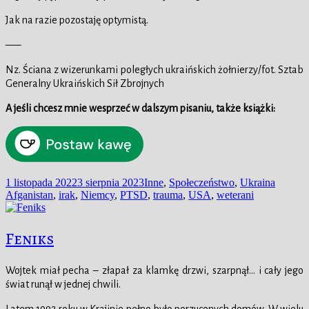
Jak na razie pozostaję optymistą.
—–
Nz. Ściana z wizerunkami poległych ukraińskich żołnierzy/fot. Sztab
Generalny Ukraińskich Sił Zbrojnych
A jeśli chcesz mnie wesprzeć w dalszym pisaniu, także książki:
Data
Kategorie
Tagi
1 listopada 2022
3 sierpnia 2023
Inne
,
Społeczeństwo
,
Ukraina
publikacji
Afganistan
,
irak
,
Niemcy
,
PTSD
,
trauma
,
USA
,
weterani
Feniks
Wojtek miał pecha – złapał za klamkę drzwi, szarpnął… i cały jego
świat runął w jednej chwili.