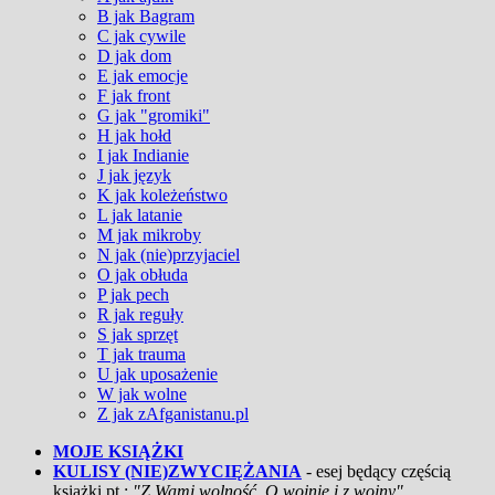
B jak Bagram
C jak cywile
D jak dom
E jak emocje
F jak front
G jak "gromiki"
H jak hołd
I jak Indianie
J jak język
K jak koleżeństwo
L jak latanie
M jak mikroby
N jak (nie)przyjaciel
O jak obłuda
P jak pech
R jak reguły
S jak sprzęt
T jak trauma
U jak uposażenie
W jak wolne
Z jak zAfganistanu.pl
MOJE KSIĄŻKI
KULISY (NIE)ZWYCIĘŻANIA
- esej będący częścią
książki pt.:
"Z Wami wolność. O wojnie i z wojny"