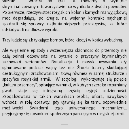
służbie – wróciła do kraju. A mówimy o wybitnie
skryminalizowanym towarzystwie, co wynikało z dwóch powodów.
Po pierwsze, rzeczywistość rosyjskich kolonii karnych ma wyjątkową
moc degradującą, po drugie, na wojenny kontrakt najchętniej
zgadzali się sprawcy najbrutalniejszych przestępstw, za które
odsiadywali najdłuższe wyroki.
Tacy ludzie są jak tykające bomby, które kiedyś w końcu wybuchną.
Ale więzienne epizody i wcześniejsza skłonność do przemocy nie
dają pełnej odpowiedzi na pytanie o przyczyny kryminalnych
zachowań weteranów. Brutalizacja i nawyk używania siły
ugruntowane podczas wojny też nie. Źródła traumy skutkującej
destrukcyjnymi zrachowaniami tkwią również w samej strukturze i
specyfice rosyjskiej armii. W socjologii wykorzystuje się pojęcie
„kultura przemocy”, opisujące warunki, w których szeroko rozumiany
gwałt staje się integralną częścią czyjejś codzienności.
Zsocjalizowana w takich warunkach osoba, ofiara, nawykowo
wchodzi w rolę oprawcy, gdy ujawnią się ku temu odpowiednie
możliwości. Świadomi tego uniwersalnego mechanizmu,
przyjrzyjmy się stosunkom społecznym panującym w rosyjskiej armii.
—–