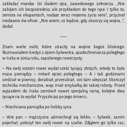
zakładać mundur. Iść śladem ojca, zawodowego żołnierza. „Nie
zabijam ich bezpośrednio, ale przykładam do tego ręce. I tylko to,
zemsta na okupantach, nadaje teraz mojemu życiu sens”, przyznał
niedawno ów oficer. „Nie wiem, co będzie, gdy skończy się wojna…”,
dodał.
—–
Znam wiele osób, które straciły na wojnie kogoś bliskiego.
Rozmawiałem kiedyś z ojcem Sylwestra, spadochroniarza poległego
w Iraku w 2004 roku, zapalonego rowerzysty.
– Na swój ostatni rower wydał sześć tysięcy złotych, wtedy to była
masa pieniędzy – mówił ojciec poległego. – A i tak godzinami
siedział w piwnicy, dorabiał, przerabiał, coś tam ulepszał. Skończył
techniku mechaniczne, więc miał smykałkę do takiej roboty. Przed
wyjazdem do Iraku zamówił nawet specjalną ramę, kolejne dwa
tysiące na to wydał. Przyszła już po jego śmierci…
– Niechciana pamiątka po hobby syna.
– Wie pan – mężczyzna uśmiechnął się lekko. – Sylwek, zanim
pojechał, położył ten swój rower na szafie. Zdjąłem go tylko raz,