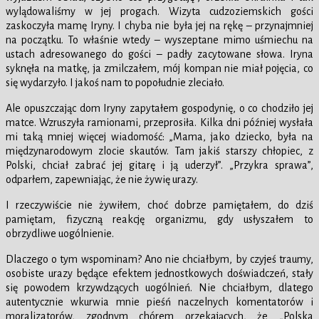
wylądowaliśmy w jej progach. Wizyta cudzoziemskich gości
zaskoczyła mamę Iryny. I chyba nie była jej na rękę – przynajmniej
na początku. To właśnie wtedy – wyszeptane mimo uśmiechu na
ustach adresowanego do gości – padły zacytowane słowa. Iryna
syknęła na matkę, ja zmilczałem, mój kompan nie miał pojęcia, co
się wydarzyło. I jakoś nam to popołudnie zleciało.
Ale opuszczając dom Iryny zapytałem gospodynię, o co chodziło jej
matce. Wzruszyła ramionami, przeprosiła. Kilka dni później wysłała
mi taką mniej więcej wiadomość: „Mama, jako dziecko, była na
międzynarodowym zlocie skautów. Tam jakiś starszy chłopiec, z
Polski, chciał zabrać jej gitarę i ją uderzył”. „Przykra sprawa”,
odparłem, zapewniając, że nie żywię urazy.
I rzeczywiście nie żywiłem, choć dobrze pamiętałem, do dziś
pamiętam, fizyczną reakcję organizmu, gdy usłyszałem to
obrzydliwe uogólnienie.
Dlaczego o tym wspominam? Ano nie chciałbym, by czyjeś traumy,
osobiste urazy będące efektem jednostkowych doświadczeń, stały
się powodem krzywdzących uogólnień. Nie chciałbym, dlatego
autentycznie wkurwia mnie pieśń naczelnych komentatorów i
moralizatorów, zgodnym chórem orzekających, że „Polska