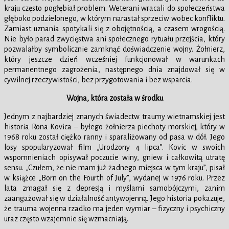
kraju często pogłębiał problem. Weterani wracali do społeczeństwa
głęboko podzielonego, w którym narastał sprzeciw wobec konfliktu.
Zamiast uznania spotykali się z obojętnością, a czasem wrogością.
Nie było parad zwycięstwa ani społecznego rytuału przejścia, który
pozwalałby symbolicznie zamknąć doświadczenie wojny. Żołnierz,
który jeszcze dzień wcześniej funkcjonował w warunkach
permanentnego zagrożenia, następnego dnia znajdował się w
cywilnej rzeczywistości, bez przygotowania i bez wsparcia.
Wojna, która została w środku
Jednym z najbardziej znanych świadectw traumy wietnamskiej jest
historia Rona Kovica – byłego żołnierza piechoty morskiej, który w
1968 roku został ciężko ranny i sparaliżowany od pasa w dół. Jego
losy spopularyzował film „Urodzony 4 lipca”. Kovic w swoich
wspomnieniach opisywał poczucie winy, gniew i całkowitą utratę
sensu. „Czułem, że nie mam już żadnego miejsca w tym kraju”, pisał
w książce „Born on the Fourth of July”, wydanej w 1976 roku. Przez
lata zmagał się z depresją i myślami samobójczymi, zanim
zaangażował się w działalność antywojenną. Jego historia pokazuje,
że trauma wojenna rzadko ma jeden wymiar – fizyczny i psychiczny
uraz często wzajemnie się wzmacniają.