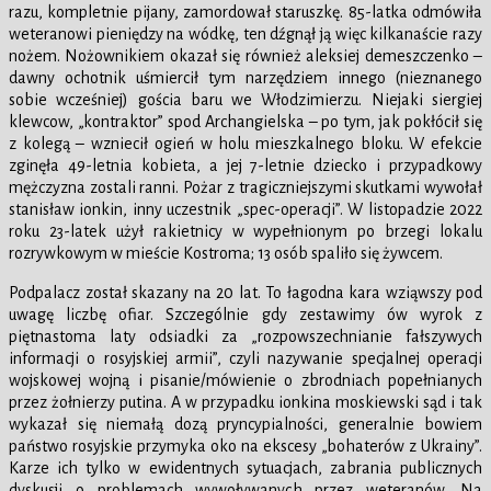
razu, kompletnie pijany, zamordował staruszkę. 85-latka odmówiła
weteranowi pieniędzy na wódkę, ten dźgnął ją więc kilkanaście razy
nożem. Nożownikiem okazał się również aleksiej demeszczenko –
dawny ochotnik uśmiercił tym narzędziem innego (nieznanego
sobie wcześniej) gościa baru we Włodzimierzu. Niejaki siergiej
klewcow, „kontraktor” spod Archangielska – po tym, jak pokłócił się
z kolegą – wzniecił ogień w holu mieszkalnego bloku. W efekcie
zginęła 49-letnia kobieta, a jej 7-letnie dziecko i przypadkowy
mężczyzna zostali ranni. Pożar z tragiczniejszymi skutkami wywołał
stanisław ionkin, inny uczestnik „spec-operacji”. W listopadzie 2022
roku 23-latek użył rakietnicy w wypełnionym po brzegi lokalu
rozrywkowym w mieście Kostroma; 13 osób spaliło się żywcem.
Podpalacz został skazany na 20 lat. To łagodna kara wziąwszy pod
uwagę liczbę ofiar. Szczególnie gdy zestawimy ów wyrok z
piętnastoma laty odsiadki za „rozpowszechnianie fałszywych
informacji o rosyjskiej armii”, czyli nazywanie specjalnej operacji
wojskowej wojną i pisanie/mówienie o zbrodniach popełnianych
przez żołnierzy putina. A w przypadku ionkina moskiewski sąd i tak
wykazał się niemałą dozą pryncypialności, generalnie bowiem
państwo rosyjskie przymyka oko na ekscesy „bohaterów z Ukrainy”.
Karze ich tylko w ewidentnych sytuacjach, zabrania publicznych
dyskusji o problemach wywoływanych przez weteranów. Na