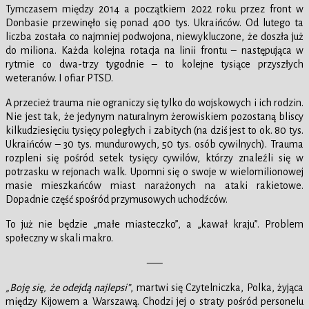
Tymczasem między 2014 a początkiem 2022 roku przez front w
Donbasie przewinęło się ponad 400 tys. Ukraińców. Od lutego ta
liczba została co najmniej podwojona, niewykluczone, że doszła już
do miliona. Każda kolejna rotacja na linii frontu – następująca w
rytmie co dwa-trzy tygodnie – to kolejne tysiące przyszłych
weteranów. I ofiar PTSD.
A przecież trauma nie ograniczy się tylko do wojskowych i ich rodzin.
Nie jest tak, że jedynym naturalnym żerowiskiem pozostaną bliscy
kilkudziesięciu tysięcy poległych i zabitych (na dziś jest to ok. 80 tys.
Ukraińców – 30 tys. mundurowych, 50 tys. osób cywilnych). Trauma
rozpleni się pośród setek tysięcy cywilów, którzy znaleźli się w
potrzasku w rejonach walk. Upomni się o swoje w wielomilionowej
masie mieszkańców miast narażonych na ataki rakietowe.
Dopadnie część spośród przymusowych uchodźców.
To już nie będzie „małe miasteczko”, a „kawał kraju”. Problem
społeczny w skali makro.
—–
„Boję się, że odejdą najlepsi”
, martwi się Czytelniczka, Polka, żyjąca
między Kijowem a Warszawą. Chodzi jej o straty pośród personelu