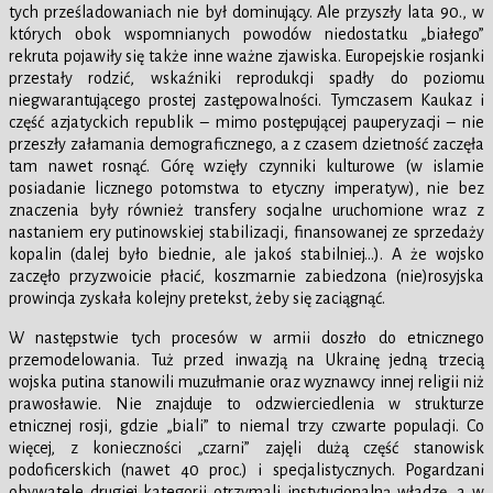
tych prześladowaniach nie był dominujący. Ale przyszły lata 90., w
których obok wspomnianych powodów niedostatku „białego”
rekruta pojawiły się także inne ważne zjawiska. Europejskie rosjanki
przestały rodzić, wskaźniki reprodukcji spadły do poziomu
niegwarantującego prostej zastępowalności. Tymczasem Kaukaz i
część azjatyckich republik – mimo postępującej pauperyzacji – nie
przeszły załamania demograficznego, a z czasem dzietność zaczęła
tam nawet rosnąć. Górę wzięły czynniki kulturowe (w islamie
posiadanie licznego potomstwa to etyczny imperatyw), nie bez
znaczenia były również transfery socjalne uruchomione wraz z
nastaniem ery putinowskiej stabilizacji, finansowanej ze sprzedaży
kopalin (dalej było biednie, ale jakoś stabilniej…). A że wojsko
zaczęło przyzwoicie płacić, koszmarnie zabiedzona (nie)rosyjska
prowincja zyskała kolejny pretekst, żeby się zaciągnąć.
W następstwie tych procesów w armii doszło do etnicznego
przemodelowania. Tuż przed inwazją na Ukrainę jedną trzecią
wojska putina stanowili muzułmanie oraz wyznawcy innej religii niż
prawosławie. Nie znajduje to odzwierciedlenia w strukturze
etnicznej rosji, gdzie „biali” to niemal trzy czwarte populacji. Co
więcej, z konieczności „czarni” zajęli dużą część stanowisk
podoficerskich (nawet 40 proc.) i specjalistycznych. Pogardzani
obywatele drugiej kategorii otrzymali instytucjonalną władzę, a w