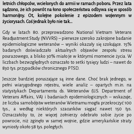
letnich chłopców, wcielonych do armii w ramach poboru. Przez lata
sądzono, że ich powrót na łono społeczeństwa odbywa się w sposób
harmonijny. Ot, kolejne pokolenie z epizodem wojennym w
życiorysach. Coś jednak było nie tak…
Gdy w latach 80. przeprowadzono National Vietnam Veterans
Readjustment Study (NVVRS) – pierwsze szeroko zakrojone badanie
epidemiologiczne weteranów – wyniki okazały się szokujące. 15%
badanych doświadczało aktualnych objawów zespołu stresu
pourazowego, a blisko 30% miało je w którymś momencie życia. W
liczbach bezwzględnych oznaczało to setki tysięcy ludzi – nawet do
830 tys. przypadków chronicznego PTSD.
Jeszcze bardziej poruszające są inne dane. Choć brak jednego, w
pełni wiarygodnego rejestru, wiele analiz – opartych m.in. na
statystykach Departamentu ds. Weteranów (U.S. Department of
Veterans Affairs, VA) i badaniach epidemiologicznych – wskazuje,
że liczba samobójstw weteranów Wietnamu mogła przekroczyć 100
tys., a według niektórych szacunków sięgać nawet 150 tys.
Oznaczałoby to, że więcej żołnierzy odebrało sobie życie po
powrocie, niż zginęło w samej wojnie, gdzie amerykańskie straty
wyniosły około 58 tys. poległych.