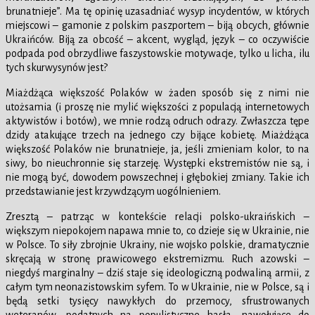
brunatnieje”. Ma tę opinię uzasadniać wysyp incydentów, w których
miejscowi – gamonie z polskim paszportem – biją obcych, głównie
Ukraińców. Biją za obcość – akcent, wygląd, język – co oczywiście
podpada pod obrzydliwe faszystowskie motywacje, tylko u licha, ilu
tych skurwysynów jest?
Miażdżąca większość Polaków w żaden sposób się z nimi nie
utożsamia (i proszę nie mylić większości z populacją internetowych
aktywistów i botów), we mnie rodzą odruch odrazy. Zwłaszcza tępe
dzidy atakujące trzech na jednego czy bijące kobietę. Miażdżąca
większość Polaków nie brunatnieje, ja, jeśli zmieniam kolor, to na
siwy, bo nieuchronnie się starzeję. Występki ekstremistów nie są, i
nie mogą być, dowodem powszechnej i głębokiej zmiany. Takie ich
przedstawianie jest krzywdzącym uogólnieniem.
Zresztą – patrząc w kontekście relacji polsko-ukraińskich –
większym niepokojem napawa mnie to, co dzieje się w Ukrainie, nie
w Polsce. To siły zbrojnie Ukrainy, nie wojsko polskie, dramatycznie
skręcają w stronę prawicowego ekstremizmu. Ruch azowski –
niegdyś marginalny – dziś staje się ideologiczną podwaliną armii, z
całym tym neonazistowskim syfem. To w Ukrainie, nie w Polsce, są i
będą setki tysięcy nawykłych do przemocy, sfrustrowanych