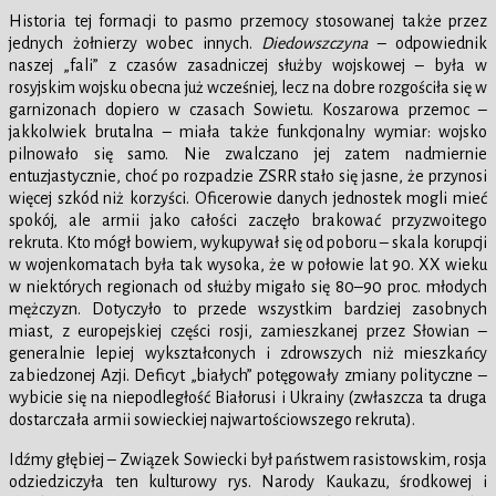
Historia tej formacji to pasmo przemocy stosowanej także przez
jednych żołnierzy wobec innych.
Diedowszczyna
– odpowiednik
naszej „fali” z czasów zasadniczej służby wojskowej – była w
rosyjskim wojsku obecna już wcześniej, lecz na dobre rozgościła się w
garnizonach dopiero w czasach Sowietu. Koszarowa przemoc –
jakkolwiek brutalna – miała także funkcjonalny wymiar: wojsko
pilnowało się samo. Nie zwalczano jej zatem nadmiernie
entuzjastycznie, choć po rozpadzie ZSRR stało się jasne, że przynosi
więcej szkód niż korzyści. Oficerowie danych jednostek mogli mieć
spokój, ale armii jako całości zaczęło brakować przyzwoitego
rekruta. Kto mógł bowiem, wykupywał się od poboru – skala korupcji
w wojenkomatach była tak wysoka, że w połowie lat 90. XX wieku
w niektórych regionach od służby migało się 80–90 proc. młodych
mężczyzn. Dotyczyło to przede wszystkim bardziej zasobnych
miast, z europejskiej części rosji, zamieszkanej przez Słowian –
generalnie lepiej wykształconych i zdrowszych niż mieszkańcy
zabiedzonej Azji. Deficyt „białych” potęgowały zmiany polityczne –
wybicie się na niepodległość Białorusi i Ukrainy (zwłaszcza ta druga
dostarczała armii sowieckiej najwartościowszego rekruta).
Idźmy głębiej – Związek Sowiecki był państwem rasistowskim, rosja
odziedziczyła ten kulturowy rys. Narody Kaukazu, środkowej i