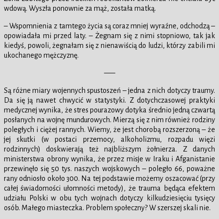
wdową. Wyszła ponownie za mąż, została matką.
– Wspomnienia z tamtego życia są coraz mniej wyraźne, odchodzą –
opowiadała mi przed laty. – Żegnam się z nimi stopniowo, tak jak
kiedyś, powoli, żegnałam się z nienawiścią do ludzi, którzy zabili mi
ukochanego mężczyznę.
—–
Są różne miary wojennych spustoszeń – jedna z nich dotyczy traumy.
Da się ją nawet chwycić w statystyki. Z dotychczasowej praktyki
medycznej wynika, że stres pourazowy dotyka średnio jedną czwartą
posłanych na wojnę mundurowych. Mierzą się z nim również rodziny
poległych i ciężej rannych. Wiemy, że jest chorobą rozszerzoną – że
jej skutki (w postaci przemocy, alkoholizmu, rozpadu więzi
rodzinnych) doskwierają też najbliższym żołnierza. Z danych
ministerstwa obrony wynika, że przez misje w Iraku i Afganistanie
przewinęło się 50 tys. naszych wojskowych – poległo 66, poważne
rany odniosło około 300. Na tej podstawie możemy oszacować (przy
całej świadomości ułomności metody), że trauma będąca efektem
udziału Polski w obu tych wojnach dotyczy kilkudziesięciu tysięcy
osób. Małego miasteczka. Problem społeczny? W szerszej skali nie.