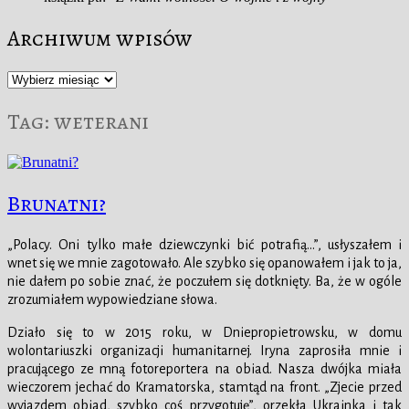
Archiwum wpisów
Archiwum
wpisów
Tag:
weterani
Brunatni?
„Polacy. Oni tylko małe dziewczynki bić potrafią…”, usłyszałem i
wnet się we mnie zagotowało. Ale szybko się opanowałem i jak to ja,
nie dałem po sobie znać, że poczułem się dotknięty. Ba, że w ogóle
zrozumiałem wypowiedziane słowa.
Działo się to w 2015 roku, w Dniepropietrowsku, w domu
wolontariuszki organizacji humanitarnej. Iryna zaprosiła mnie i
pracującego ze mną fotoreportera na obiad. Nasza dwójka miała
wieczorem jechać do Kramatorska, stamtąd na front. „Zjecie przed
wyjazdem obiad, szybko coś przygotuję”, orzekła Ukrainka i tak