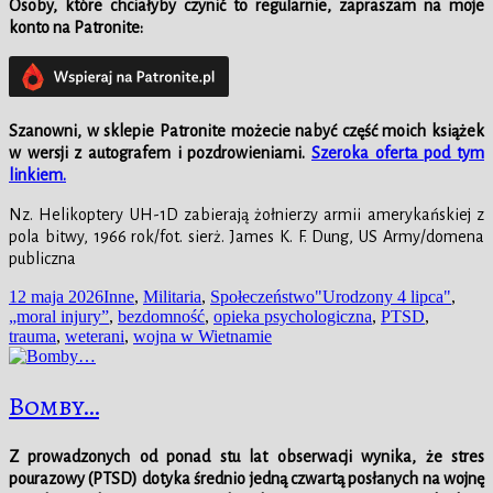
Osoby, które chciałyby czynić to regularnie, zapraszam na moje
konto na Patronite:
Szanowni, w
sklepie
Patronite możecie nabyć część moich książek
w wersji z autografem i pozdrowieniami.
Szeroka oferta pod tym
linkiem.
Nz. Helikoptery UH-1D zabierają żołnierzy armii amerykańskiej z
pola bitwy, 1966 rok/fot. sierż. James K. F. Dung, US Army/domena
publiczna
Data
Kategorie
Tagi
12 maja 2026
Inne
,
Militaria
,
Społeczeństwo
"Urodzony 4 lipca"
,
publikacji
„moral injury”
,
bezdomność
,
opieka psychologiczna
,
PTSD
,
trauma
,
weterani
,
wojna w Wietnamie
Bomby…
Z prowadzonych od ponad stu lat obserwacji wynika, że stres
pourazowy (PTSD) dotyka średnio jedną czwartą posłanych na wojnę