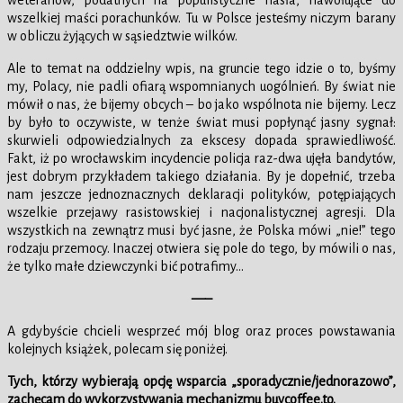
weteranów, podatnych na populistyczne hasła, nawołujące do
wszelkiej maści porachunków. Tu w Polsce jesteśmy niczym barany
w obliczu żyjących w sąsiedztwie wilków.
Ale to temat na oddzielny wpis, na gruncie tego idzie o to, byśmy
my, Polacy, nie padli ofiarą wspomnianych uogólnień. By świat nie
mówił o nas, że bijemy obcych – bo jako wspólnota nie bijemy. Lecz
by było to oczywiste, w tenże świat musi popłynąć jasny sygnał:
skurwieli odpowiedzialnych za ekscesy dopada sprawiedliwość.
Fakt, iż po wrocławskim incydencie policja raz-dwa ujęła bandytów,
jest dobrym przykładem takiego działania. By je dopełnić, trzeba
nam jeszcze jednoznacznych deklaracji polityków, potępiających
wszelkie przejawy rasistowskiej i nacjonalistycznej agresji. Dla
wszystkich na zewnątrz musi być jasne, że Polska mówi „nie!” tego
rodzaju przemocy. Inaczej otwiera się pole do tego, by mówili o nas,
że tylko małe dziewczynki bić potrafimy…
—–
A gdybyście chcieli wesprzeć mój blog oraz proces powstawania
kolejnych książek, polecam się poniżej.
Tych, którzy wybierają opcję wsparcia „sporadycznie/jednorazowo”,
zachęcam do wykorzystywania mechanizmu buycoffee.to.