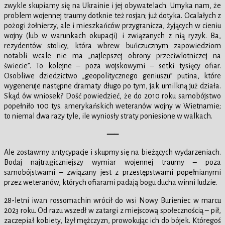
zwykle skupiamy się na Ukrainie i jej obywatelach. Umyka nam, że
problem wojennej traumy dotknie też rosjan; już dotyka. Ocalałych z
pożogi żołnierzy, ale i mieszkańców przygranicza, żyjących w cieniu
wojny (lub w warunkach okupacji) i związanych z nią ryzyk. Ba,
rezydentów stolicy, która wbrew buńczucznym zapowiedziom
notabli wcale nie ma „najlepszej obrony przeciwlotniczej na
świecie”. To kolejne – poza wojskowymi – setki tysięcy ofiar.
Osobliwe dziedzictwo „geopolitycznego geniuszu” putina, które
wygeneruje następne dramaty długo po tym, jak umilkną już działa.
Skąd ów wniosek? Dość powiedzieć, że do 2010 roku samobójstwo
popełniło 100 tys. amerykańskich weteranów wojny w Wietnamie;
to niemal dwa razy tyle, ile wyniosły straty poniesione w walkach.
—–
Ale zostawmy antycypacje i skupmy się na bieżących wydarzeniach.
Bodaj najtragiczniejszy wymiar wojennej traumy – poza
samobójstwami – związany jest z przestępstwami popełnianymi
przez weteranów, których ofiarami padają bogu ducha winni ludzie.
28-letni iwan rossomachin wrócił do wsi Nowy Burieniec w marcu
2023 roku. Od razu wszedł w zatargi z miejscową społecznością – pił,
zaczepiał kobiety, lżył mężczyzn, prowokując ich do bójek. Któregoś