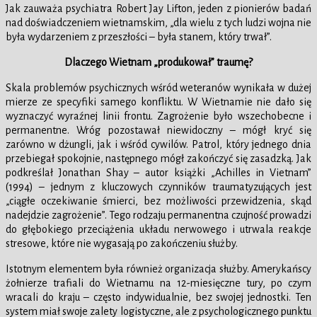
Jak zauważa psychiatra Robert Jay Lifton, jeden z pionierów badań
nad doświadczeniem wietnamskim, „dla wielu z tych ludzi wojna nie
była wydarzeniem z przeszłości – była stanem, który trwał”.
Dlaczego Wietnam „produkował” traumę?
Skala problemów psychicznych wśród weteranów wynikała w dużej
mierze ze specyfiki samego konfliktu. W Wietnamie nie dało się
wyznaczyć wyraźnej linii frontu. Zagrożenie było wszechobecne i
permanentne. Wróg pozostawał niewidoczny – mógł kryć się
zarówno w dżungli, jak i wśród cywilów. Patrol, który jednego dnia
przebiegał spokojnie, następnego mógł zakończyć się zasadzką. Jak
podkreślał Jonathan Shay – autor książki „Achilles in Vietnam”
(1994) – jednym z kluczowych czynników traumatyzujących jest
„ciągłe oczekiwanie śmierci, bez możliwości przewidzenia, skąd
nadejdzie zagrożenie”. Tego rodzaju permanentna czujność prowadzi
do głębokiego przeciążenia układu nerwowego i utrwala reakcje
stresowe, które nie wygasają po zakończeniu służby.
Istotnym elementem była również organizacja służby. Amerykańscy
żołnierze trafiali do Wietnamu na 12-miesięczne tury, po czym
wracali do kraju – często indywidualnie, bez swojej jednostki. Ten
system miał swoje zalety logistyczne, ale z psychologicznego punktu