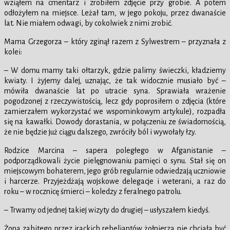
wziąłem na cmentarz i zrobiłem zdjęcie przy grobie. A potem
odłożyłem na miejsce. Leżał tam, w jego pokoju, przez dwanaście
lat. Nie miałem odwagi, by cokolwiek z nimi zrobić.
Mama Grzegorza – który zginął razem z Sylwestrem – przyznała z
kolei:
– W domu mamy taki ołtarzyk, gdzie palimy świeczki, kładziemy
kwiaty. I żyjemy dalej, uznając, że tak widocznie musiało być –
mówiła dwanaście lat po utracie syna. Sprawiała wrażenie
pogodzonej z rzeczywistością, lecz gdy poprosiłem o zdjęcia (które
zamierzałem wykorzystać we wspominkowym artykule), rozpadła
się na kawałki. Dowody dorastania, w połączeniu ze świadomością,
że nie będzie już ciągu dalszego, zwróciły ból i wywołały łzy.
Rodzice Marcina – sapera poległego w Afganistanie –
podporządkowali życie pielęgnowaniu pamięci o synu. Stał się on
miejscowym bohaterem, jego grób regularnie odwiedzają uczniowie
i harcerze. Przyjeżdżają wojskowe delegacje i weterani, a raz do
roku – w rocznicę śmierci – koledzy z feralnego patrolu.
– Trwamy od jednej takiej wizyty do drugiej – usłyszałem kiedyś.
Żona zabitego przez irackich rebeliantów żołnierza nie chciała być