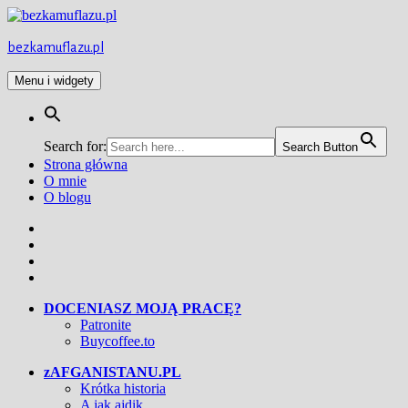
Przejdź
do
treści
bezkamuflazu.pl
Menu i widgety
Search for:
Search Button
Strona główna
O mnie
O blogu
Facebook
Twitter
Instagram
YouTube
DOCENIASZ MOJĄ PRACĘ?
Patronite
Buycoffee.to
zAFGANISTANU.PL
Krótka historia
A jak ajdik