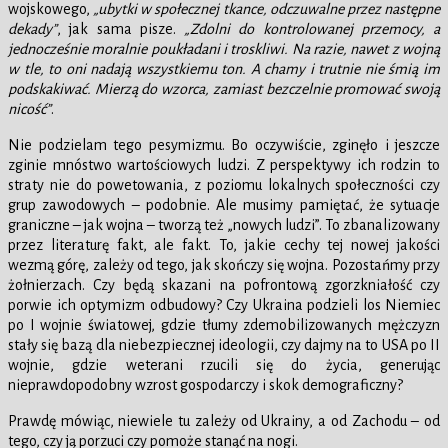
wojskowego,
„ubytki w społecznej tkance, odczuwalne przez następne
dekady”
, jak sama pisze.
„Zdolni do kontrolowanej przemocy, a
jednocześnie moralnie poukładani i troskliwi. Na razie, nawet z wojną
w tle, to oni nadają wszystkiemu ton. A chamy i trutnie nie śmią im
podskakiwać. Mierzą do wzorca, zamiast bezczelnie promować swoją
nicość”
.
Nie podzielam tego pesymizmu. Bo oczywiście, zginęło i jeszcze
zginie mnóstwo wartościowych ludzi. Z perspektywy ich rodzin to
straty nie do powetowania, z poziomu lokalnych społeczności czy
grup zawodowych – podobnie. Ale musimy pamiętać, że sytuacje
graniczne – jak wojna – tworzą też „nowych ludzi”. To zbanalizowany
przez literaturę fakt, ale fakt. To, jakie cechy tej nowej jakości
wezmą górę, zależy od tego, jak skończy się wojna. Pozostańmy przy
żołnierzach. Czy będą skazani na pofrontową zgorzkniałość czy
porwie ich optymizm odbudowy? Czy Ukraina podzieli los Niemiec
po I wojnie światowej, gdzie tłumy zdemobilizowanych mężczyzn
stały się bazą dla niebezpiecznej ideologii, czy dajmy na to USA po II
wojnie, gdzie weterani rzucili się do życia, generując
nieprawdopodobny wzrost gospodarczy i skok demograficzny?
Prawdę mówiąc, niewiele tu zależy od Ukrainy, a od Zachodu – od
tego, czy ją porzuci czy pomoże stanąć na nogi.