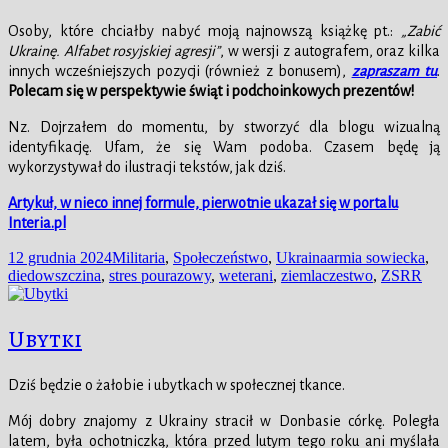
Osoby, które chciałby nabyć moją najnowszą książkę pt.:
„Zabić
Ukrainę. Alfabet rosyjskiej agresji”
, w wersji z autografem, oraz kilka
innych wcześniejszych pozycji (również z bonusem),
zapraszam tu
.
Polecam się w perspektywie świąt i podchoinkowych prezentów!
Nz. Dojrzałem do momentu, by stworzyć dla blogu wizualną
identyfikację. Ufam, że się Wam podoba. Czasem będę ją
wykorzystywał do ilustracji tekstów, jak dziś.
Artykuł, w nieco innej formule, pierwotnie ukazał się w portalu
Interia.pl
Data
Kategorie
Tagi
12 grudnia 2024
Militaria
,
Społeczeństwo
,
Ukraina
armia sowiecka
,
publikacji
diedowszczina
,
stres pourazowy
,
weterani
,
ziemlaczestwo
,
ZSRR
Ubytki
Dziś będzie o żałobie i ubytkach w społecznej tkance.
Mój dobry znajomy z Ukrainy stracił w Donbasie córkę. Poległa
latem, była ochotniczką, która przed lutym tego roku ani myślała