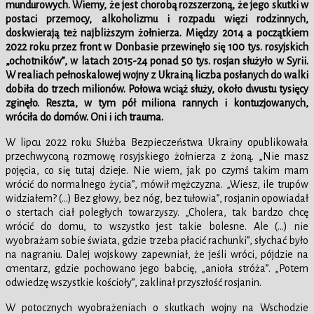
mundurowych. Wiemy, że jest chorobą rozszerzoną, że jego skutki w
postaci przemocy, alkoholizmu i rozpadu więzi rodzinnych,
doskwierają też najbliższym żołnierza. Między 2014 a początkiem
2022 roku przez front w Donbasie przewinęło się 100 tys. rosyjskich
„ochotników”, w latach 2015-24 ponad 50 tys. rosjan służyło w Syrii.
W realiach pełnoskalowej wojny z Ukrainą liczba posłanych do walki
dobiła do trzech milionów. Połowa wciąż służy, około dwustu tysięcy
zginęło. Reszta, w tym pół miliona rannych i kontuzjowanych,
wróciła do domów. Oni i ich trauma.
W lipcu 2022 roku Służba Bezpieczeństwa Ukrainy opublikowała
przechwyconą rozmowę rosyjskiego żołnierza z żoną. „Nie masz
pojęcia, co się tutaj dzieje. Nie wiem, jak po czymś takim mam
wrócić do normalnego życia”, mówił mężczyzna. „Wiesz, ile trupów
widziałem? (…) Bez głowy, bez nóg, bez tułowia”, rosjanin opowiadał
o stertach ciał poległych towarzyszy. „Cholera, tak bardzo chcę
wrócić do domu, to wszystko jest takie bolesne. Ale (…) nie
wyobrażam sobie świata, gdzie trzeba płacić rachunki”, słychać było
na nagraniu. Dalej wojskowy zapewniał, że jeśli wróci, pójdzie na
cmentarz, gdzie pochowano jego babcię, „anioła stróża”. „Potem
odwiedzę wszystkie kościoły”, zaklinał przyszłość rosjanin.
W potocznych wyobrażeniach o skutkach wojny na Wschodzie