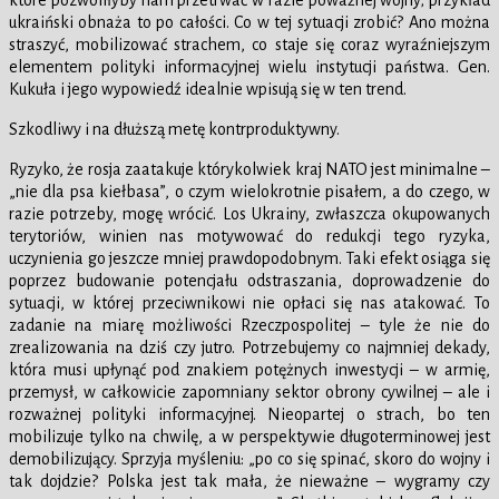
które pozwoliłyby nam przetrwać w razie poważnej wojny; przykład
ukraiński obnaża to po całości. Co w tej sytuacji zrobić? Ano można
straszyć, mobilizować strachem, co staje się coraz wyraźniejszym
elementem polityki informacyjnej wielu instytucji państwa. Gen.
Kukuła i jego wypowiedź idealnie wpisują się w ten trend.
Szkodliwy i na dłuższą metę kontrproduktywny.
Ryzyko, że rosja zaatakuje którykolwiek kraj NATO jest minimalne –
„nie dla psa kiełbasa”, o czym wielokrotnie pisałem, a do czego, w
razie potrzeby, mogę wrócić. Los Ukrainy, zwłaszcza okupowanych
terytoriów, winien nas motywować do redukcji tego ryzyka,
uczynienia go jeszcze mniej prawdopodobnym. Taki efekt osiąga się
poprzez budowanie potencjału odstraszania, doprowadzenie do
sytuacji, w której przeciwnikowi nie opłaci się nas atakować. To
zadanie na miarę możliwości Rzeczpospolitej – tyle że nie do
zrealizowania na dziś czy jutro. Potrzebujemy co najmniej dekady,
która musi upłynąć pod znakiem potężnych inwestycji – w armię,
przemysł, w całkowicie zapomniany sektor obrony cywilnej – ale i
rozważnej polityki informacyjnej. Nieopartej o strach, bo ten
mobilizuje tylko na chwilę, a w perspektywie długoterminowej jest
demobilizujący. Sprzyja myśleniu: „po co się spinać, skoro do wojny i
tak dojdzie? Polska jest tak mała, że nieważne – wygramy czy