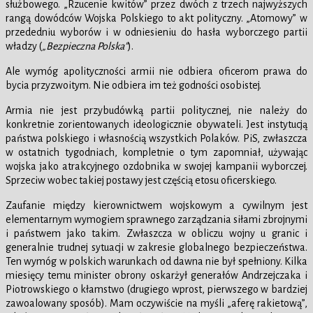
służbowego. „Rzucenie kwitów” przez dwóch z trzech najwyższych
rangą dowódców Wojska Polskiego to akt polityczny. „Atomowy” w
przededniu wyborów i w odniesieniu do hasła wyborczego partii
władzy (
„Bezpieczna Polska”
).
Ale wymóg apolityczności armii nie odbiera oficerom prawa do
bycia przyzwoitym. Nie odbiera im też godności osobistej.
Armia nie jest przybudówką partii politycznej, nie należy do
konkretnie zorientowanych ideologicznie obywateli. Jest instytucją
państwa polskiego i własnością wszystkich Polaków. PiS, zwłaszcza
w ostatnich tygodniach, kompletnie o tym zapomniał, używając
wojska jako atrakcyjnego ozdobnika w swojej kampanii wyborczej.
Sprzeciw wobec takiej postawy jest częścią etosu oficerskiego.
Zaufanie między kierownictwem wojskowym a cywilnym jest
elementarnym wymogiem sprawnego zarządzania siłami zbrojnymi
i państwem jako takim. Zwłaszcza w obliczu wojny u granic i
generalnie trudnej sytuacji w zakresie globalnego bezpieczeństwa.
Ten wymóg w polskich warunkach od dawna nie był spełniony. Kilka
miesięcy temu minister obrony oskarżył generałów Andrzejczaka i
Piotrowskiego o kłamstwo (drugiego wprost, pierwszego w bardziej
zawoalowany sposób). Mam oczywiście na myśli „aferę rakietową”,