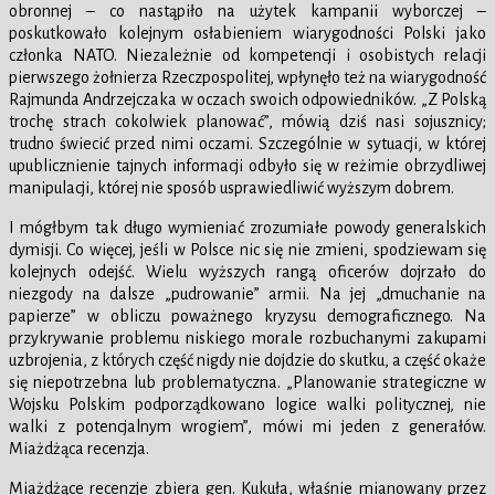
obronnej – co nastąpiło na użytek kampanii wyborczej –
poskutkowało kolejnym osłabieniem wiarygodności Polski jako
członka NATO. Niezależnie od kompetencji i osobistych relacji
pierwszego żołnierza Rzeczpospolitej, wpłynęło też na wiarygodność
Rajmunda Andrzejczaka w oczach swoich odpowiedników. „Z Polską
trochę strach cokolwiek planować”, mówią dziś nasi sojusznicy;
trudno świecić przed nimi oczami. Szczególnie w sytuacji, w której
upublicznienie tajnych informacji odbyło się w reżimie obrzydliwej
manipulacji, której nie sposób usprawiedliwić wyższym dobrem.
I mógłbym tak długo wymieniać zrozumiałe powody generalskich
dymisji. Co więcej, jeśli w Polsce nic się nie zmieni, spodziewam się
kolejnych odejść. Wielu wyższych rangą oficerów dojrzało do
niezgody na dalsze „pudrowanie” armii. Na jej „dmuchanie na
papierze” w obliczu poważnego kryzysu demograficznego. Na
przykrywanie problemu niskiego morale rozbuchanymi zakupami
uzbrojenia, z których część nigdy nie dojdzie do skutku, a część okaże
się niepotrzebna lub problematyczna. „Planowanie strategiczne w
Wojsku Polskim podporządkowano logice walki politycznej, nie
walki z potencjalnym wrogiem”, mówi mi jeden z generałów.
Miażdżąca recenzja.
Miażdżące recenzje zbiera gen. Kukuła, właśnie mianowany przez