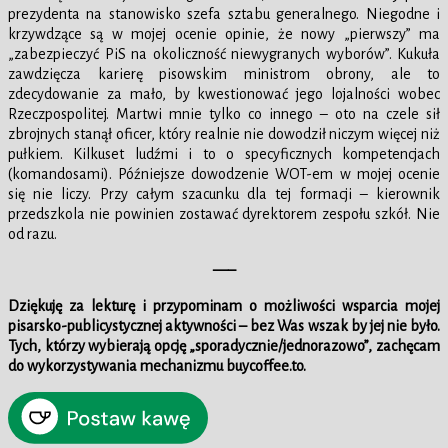
prezydenta na stanowisko szefa sztabu generalnego. Niegodne i
krzywdzące są w mojej ocenie opinie, że nowy „pierwszy” ma
„zabezpieczyć PiS na okoliczność niewygranych wyborów”. Kukuła
zawdzięcza karierę pisowskim ministrom obrony, ale to
zdecydowanie za mało, by kwestionować jego lojalności wobec
Rzeczpospolitej. Martwi mnie tylko co innego – oto na czele sił
zbrojnych stanął oficer, który realnie nie dowodził niczym więcej niż
pułkiem. Kilkuset ludźmi i to o specyficznych kompetencjach
(komandosami). Późniejsze dowodzenie WOT-em w mojej ocenie
się nie liczy. Przy całym szacunku dla tej formacji – kierownik
przedszkola nie powinien zostawać dyrektorem zespołu szkół. Nie
od razu.
—–
Dziękuję za lekturę i przypominam o możliwości wsparcia mojej
pisarsko-publicystycznej aktywności – bez Was wszak by jej nie było.
Tych, którzy wybierają opcję „sporadycznie/jednorazowo”, zachęcam
do wykorzystywania mechanizmu buycoffee.to.