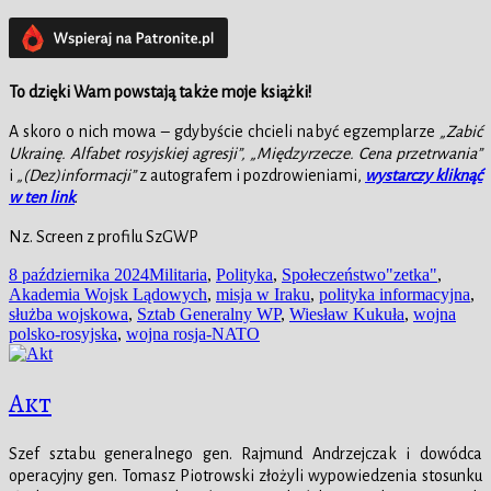
To dzięki Wam powstają także moje książki!
A skoro o nich mowa – gdybyście chcieli nabyć egzemplarze
„Zabić
Ukrainę. Alfabet rosyjskiej agresji”,
„Międzyrzecze. Cena przetrwania”
i
„(Dez)informacji”
z autografem i pozdrowieniami,
wystarczy kliknąć
w ten link
.
Nz. Screen z profilu SzGWP
Data
Kategorie
Tagi
8 października 2024
Militaria
,
Polityka
,
Społeczeństwo
"zetka"
,
publikacji
Akademia Wojsk Lądowych
,
misja w Iraku
,
polityka informacyjna
,
służba wojskowa
,
Sztab Generalny WP
,
Wiesław Kukuła
,
wojna
polsko-rosyjska
,
wojna rosja-NATO
Akt
Szef sztabu generalnego gen. Rajmund Andrzejczak i dowódca
operacyjny gen. Tomasz Piotrowski złożyli wypowiedzenia stosunku