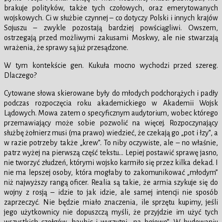
brakuje polityków, także tych czołowych, oraz emerytowanych
wojskowych. Ci w służbie czynnej – co dotyczy Polski i innych krajów
Sojuszu – zwykle pozostają bardziej powściągliwi. Owszem,
ostrzegają przed możliwymi zakusami Moskwy, ale nie stwarzają
wrażenia, że sprawy są już przesądzone.
W tym kontekście gen. Kukuła mocno wychodzi przed szereg.
Dlaczego?
Cytowane słowa skierowane były do młodych podchorążych i padły
podczas rozpoczęcia roku akademickiego w Akademii Wojsk
Lądowych. Mowa zatem o specyficznym audytorium, wobec którego
przemawiający może sobie pozwolić na więcej. Rozpoczynający
służbę żołnierz musi (ma prawo) wiedzieć, że czekają go „pot i łzy”, a
w razie potrzeby także „krew”. To niby oczywiste, ale – no właśnie,
patrz wyżej na pierwszą część tekstu… Lepiej postawić sprawę jasno,
nie tworzyć złudzeń, którymi wojsko karmiło się przez kilka dekad. I
nie ma lepszej osoby, która mogłaby to zakomunikować „młodym”
niż najwyższy rangą oficer. Realia są takie, że armia szykuje się do
wojny z rosją – idzie to jak idzie, ale samej intencji nie sposób
zaprzeczyć. Nie będzie miało znaczenia, ile sprzętu kupimy, jeśli
jego użytkownicy nie dopuszczą myśli, że przyjdzie im użyć tych