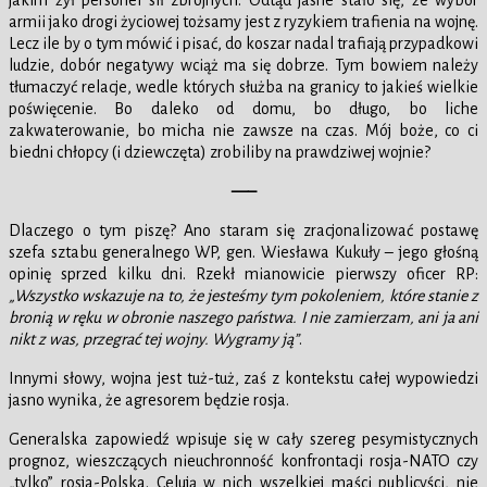
jakim żył personel sił zbrojnych. Odtąd jasne stało się, że wybór
armii jako drogi życiowej tożsamy jest z ryzykiem trafienia na wojnę.
Lecz ile by o tym mówić i pisać, do koszar nadal trafiają przypadkowi
ludzie, dobór negatywy wciąż ma się dobrze. Tym bowiem należy
tłumaczyć relacje, wedle których służba na granicy to jakieś wielkie
poświęcenie. Bo daleko od domu, bo długo, bo liche
zakwaterowanie, bo micha nie zawsze na czas. Mój boże, co ci
biedni chłopcy (i dziewczęta) zrobiliby na prawdziwej wojnie?
—–
Dlaczego o tym piszę? Ano staram się zracjonalizować postawę
szefa sztabu generalnego WP, gen. Wiesława Kukuły – jego głośną
opinię sprzed kilku dni. Rzekł mianowicie pierwszy oficer RP:
„Wszystko wskazuje na to, że jesteśmy tym pokoleniem, które stanie z
bronią w ręku w obronie naszego państwa. I nie zamierzam, ani ja ani
nikt z was, przegrać tej wojny. Wygramy ją”
.
Innymi słowy, wojna jest tuż-tuż, zaś z kontekstu całej wypowiedzi
jasno wynika, że agresorem będzie rosja.
Generalska zapowiedź wpisuje się w cały szereg pesymistycznych
prognoz, wieszczących nieuchronność konfrontacji rosja-NATO czy
„tylko” rosja-Polska. Celują w nich wszelkiej maści publicyści, nie