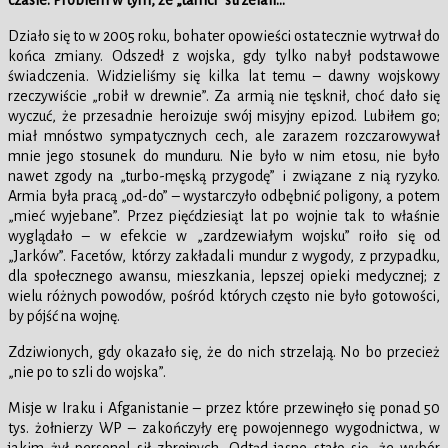
czasie. Problem w tym, że „tamci” strzelali…
Działo się to w 2005 roku, bohater opowieści ostatecznie wytrwał do
końca zmiany. Odszedł z wojska, gdy tylko nabył podstawowe
świadczenia. Widzieliśmy się kilka lat temu – dawny wojskowy
rzeczywiście „robił w drewnie”. Za armią nie tęsknił, choć dało się
wyczuć, że przesadnie heroizuje swój misyjny epizod. Lubiłem go;
miał mnóstwo sympatycznych cech, ale zarazem rozczarowywał
mnie jego stosunek do munduru. Nie było w nim etosu, nie było
nawet zgody na „turbo-męską przygodę” i związane z nią ryzyko.
Armia była pracą „od-do” – wystarczyło odbębnić poligony, a potem
„mieć wyjebane”. Przez pięćdziesiąt lat po wojnie tak to właśnie
wyglądało – w efekcie w „zardzewiałym wojsku” roiło się od
„Jarków”. Facetów, którzy zakładali mundur z wygody, z przypadku,
dla społecznego awansu, mieszkania, lepszej opieki medycznej; z
wielu różnych powodów, pośród których często nie było gotowości,
by pójść na wojnę.
Zdziwionych, gdy okazało się, że do nich strzelają. No bo przecież
„nie po to szli do wojska”.
Misje w Iraku i Afganistanie – przez które przewinęło się ponad 50
tys. żołnierzy WP – zakończyły erę powojennego wygodnictwa, w