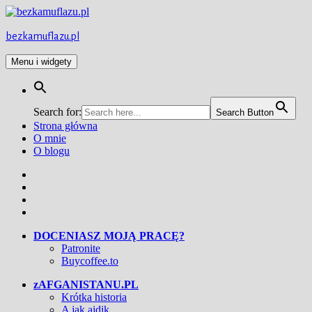
Przejdź
do
treści
bezkamuflazu.pl
Menu i widgety
Search for:
Search Button
Strona główna
O mnie
O blogu
Facebook
Twitter
Instagram
YouTube
DOCENIASZ MOJĄ PRACĘ?
Patronite
Buycoffee.to
zAFGANISTANU.PL
Krótka historia
A jak ajdik