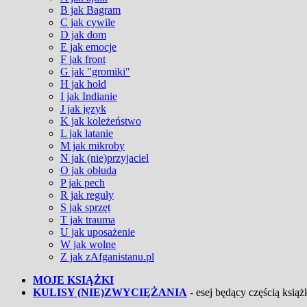
B jak Bagram
C jak cywile
D jak dom
E jak emocje
F jak front
G jak "gromiki"
H jak hołd
I jak Indianie
J jak język
K jak koleżeństwo
L jak latanie
M jak mikroby
N jak (nie)przyjaciel
O jak obłuda
P jak pech
R jak reguły
S jak sprzęt
T jak trauma
U jak uposażenie
W jak wolne
Z jak zAfganistanu.pl
MOJE KSIĄŻKI
KULISY (NIE)ZWYCIĘŻANIA
- esej będący częścią książk