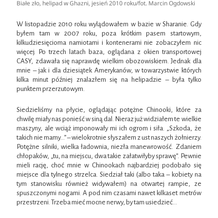
Białe zło, helipad w Ghazni, jesień 2010 roku/fot. Marcin Ogdowski
W listopadzie 2010 roku wylądowałem w bazie w Sharanie. Gdy
byłem tam w 2007 roku, poza krótkim pasem startowym,
kilkudziesięcioma namiotami i kontenerami nie zobaczyłem nic
więcej. Po trzech latach baza, oglądana z okien transportowej
CASY, zdawała się naprawdę wielkim obozowiskiem. Jednak dla
mnie – jak i dla dziesiątek Amerykanów, w towarzystwie których
kilka minut później znalazłem się na helipadzie – była tylko
punktem przerzutowym.
Siedzieliśmy na płycie, oglądając potężne Chinooki, które za
chwilę miały nas ponieść w siną dal. Nieraz już widziałem te wielkie
maszyny, ale wciąż imponowały mi ich ogrom i siła. „Szkoda, że
takich nie mamy…” – wielokrotnie słyszałem z ust naszych żołnierzy.
Potężne silniki, wielka ładownia, niezła manewrowość. Zdaniem
chłopaków, „tu, na miejscu, dwa takie załatwiłyby sprawę”. Pewnie
mieli rację, choć mnie w Chinookach najbardziej podobało się
miejsce dla tylnego strzelca. Siedział taki (albo taka – kobiety na
tym stanowisku również widywałem) na otwartej rampie, ze
spuszczonymi nogami. A pod nim czasami nawet kilkaset metrów
przestrzeni. Trzeba mieć mocne nerwy, by tam usiedzieć…