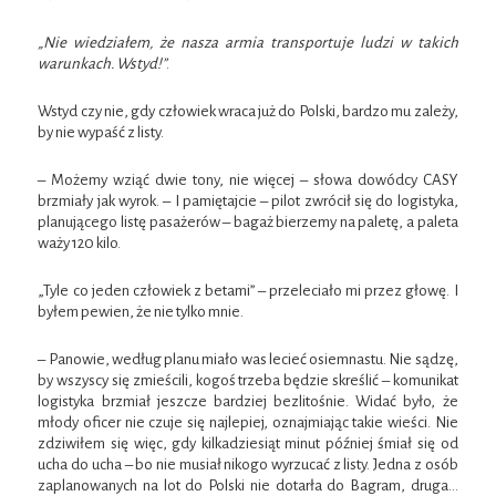
„Nie wiedziałem, że nasza armia transportuje ludzi w takich
warunkach. Wstyd!”
.
Wstyd czy nie, gdy człowiek wraca już do Polski, bardzo mu zależy,
by nie wypaść z listy.
– Możemy wziąć dwie tony, nie więcej – słowa dowódcy CASY
brzmiały jak wyrok. – I pamiętajcie – pilot zwrócił się do logistyka,
planującego listę pasażerów – bagaż bierzemy na paletę, a paleta
waży 120 kilo.
„Tyle co jeden człowiek z betami” – przeleciało mi przez głowę. I
byłem pewien, że nie tylko mnie.
– Panowie, według planu miało was lecieć osiemnastu. Nie sądzę,
by wszyscy się zmieścili, kogoś trzeba będzie skreślić – komunikat
logistyka brzmiał jeszcze bardziej bezlitośnie. Widać było, że
młody oficer nie czuje się najlepiej, oznajmiając takie wieści. Nie
zdziwiłem się więc, gdy kilkadziesiąt minut później śmiał się od
ucha do ucha – bo nie musiał nikogo wyrzucać z listy. Jedna z osób
zaplanowanych na lot do Polski nie dotarła do Bagram, druga…