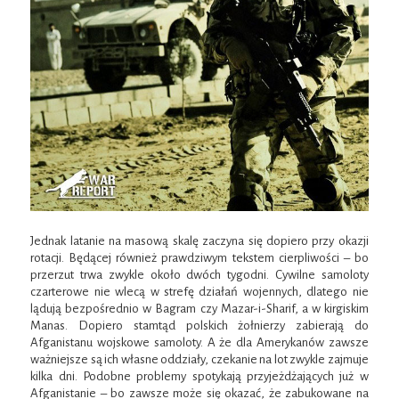
Jednak latanie na masową skalę zaczyna się dopiero przy okazji
rotacji. Będącej również prawdziwym tekstem cierpliwości – bo
przerzut trwa zwykle około dwóch tygodni. Cywilne samoloty
czarterowe nie wlecą w strefę działań wojennych, dlatego nie
lądują bezpośrednio w Bagram czy Mazar-i-Sharif, a w kirgiskim
Manas. Dopiero stamtąd polskich żołnierzy zabierają do
Afganistanu wojskowe samoloty. A że dla Amerykanów zawsze
ważniejsze są ich własne oddziały, czekanie na lot zwykle zajmuje
kilka dni. Podobne problemy spotykają przyjeżdżających już w
Afganistanie – bo zawsze może się okazać, że zabukowane na