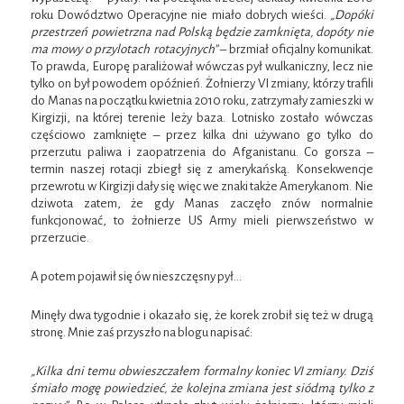
roku Dowództwo Operacyjne nie miało dobrych wieści.
„Dopóki
przestrzeń powietrzna nad Polską będzie zamknięta, dopóty nie
ma mowy o przylotach rotacyjnych”
– brzmiał oficjalny komunikat.
To prawda, Europę paraliżował wówczas pył wulkaniczny, lecz nie
tylko on był powodem opóźnień. Żołnierzy VI zmiany, którzy trafili
do Manas na początku kwietnia 2010 roku, zatrzymały zamieszki w
Kirgizji, na której terenie leży baza. Lotnisko zostało wówczas
częściowo zamknięte – przez kilka dni używano go tylko do
przerzutu paliwa i zaopatrzenia do Afganistanu. Co gorsza –
termin naszej rotacji zbiegł się z amerykańską. Konsekwencje
przewrotu w Kirgizji dały się więc we znaki także Amerykanom. Nie
dziwota zatem, że gdy Manas zaczęło znów normalnie
funkcjonować, to żołnierze US Army mieli pierwszeństwo w
przerzucie.
A potem pojawił się ów nieszczęsny pył…
Minęły dwa tygodnie i okazało się, że korek zrobił się też w drugą
stronę. Mnie zaś przyszło na blogu napisać:
„Kilka dni temu obwieszczałem formalny koniec VI zmiany. Dziś
śmiało mogę powiedzieć, że kolejna zmiana jest siódmą tylko z