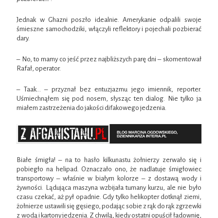
Jednak w Ghazni poszło idealnie. Amerykanie odpalili swoje
śmieszne samochodziki, włączyli reflektory i pojechali pozbierać
dary.
– No, to mamy co jeść przez najbliższych parę dni – skomentował
Rafał, operator.
– Taak… – przyznał bez entuzjazmu jego imiennik, reporter.
Uśmiechnąłem się pod nosem, słysząc ten dialog. Nie tylko ja
miałem zastrzeżenia do jakości difakowego jedzenia.
Białe śmigła! – na to hasło kilkunastu żołnierzy zerwało się i
pobiegło na helipad. Oznaczało ono, że nadlatuje śmigłowiec
transportowy – właśnie w białym kolorze – z dostawą wody i
żywności. Lądująca maszyna wzbijała tumany kurzu, ale nie było
czasu czekać, aż pył opadnie. Gdy tylko helikopter dotknął ziemi,
żołnierze ustawili się gęsiego, podając sobie z rąk do rąk zgrzewki
z wodą i kartony jedzenia. Z chwilą, kiedy ostatni opuścił ładownię,