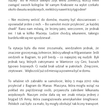
nazwy”
. Bo w Polsce utknęło zbyt wielu żołnierzy, którzy mieli
zastąpić swoich kolegów. W samym Krakowie na wylot czekało
około dwustu wojskowych, niektórzy nawet trzy tygodnie!
– Nie możemy wrócić do domów, musimy być skoszarowani –
opowiadał jeden z nich. – Bo samolot może przylecieć „w każdej
chwili”. Rano nam mówią, że lecimy jutro, wieczorem, że jednak
nie. I tak w kółko Macieju. Ludzie chodzą wkurwieni, takiego
burdelu nikt się nie spodziewał…
Ta irytacja była dla mnie zrozumiała, wiedziałem jednak, że
znacznie gorzej mają żołnierze, którzy utknęli w Afganistanie. Jeśli
siedzieli w Bagram, to pół biedy – co najwyżej się nudzili. Byli
jednak tacy, których zatrzymano w Warriorze czy Giro, bazach
typowo bojowych. Ci nadal brali udział w patrolach. Zmęczeni,
zirytowani… Większość już od miesiąca powinna być w domu.
To właśnie ich zabrakło w samolocie, który 5 maja 2010 roku
przyleciał z Bagram do Manas. Maszyna, która mogła wziąć na
pokład sto pięćdziesiąt osób, przywiozła zaledwie kilkunastu
wojskowych. Naszym znów dała się we znaki rotacja jednej z
brygad US Army, która zaangażowała amerykańskie śmigłowce.
Polskich zaś było za mało, by mogły obsłużyć tak liczny transport.