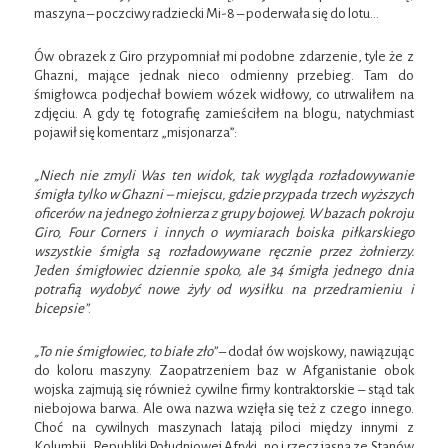
maszyna – poczciwy radziecki Mi-8 – poderwała się do lotu…
Ów obrazek z Giro przypomniał mi podobne zdarzenie, tyle że z
Ghazni, mające jednak nieco odmienny przebieg. Tam do
śmigłowca podjechał bowiem wózek widłowy, co utrwaliłem na
zdjęciu. A gdy tę fotografię zamieściłem na blogu, natychmiast
pojawił się komentarz „misjonarza”:
„Niech nie zmyli Was ten widok, tak wygląda rozładowywanie
śmigła tylko w Ghazni – miejscu, gdzie przypada trzech wyższych
oficerów na jednego żołnierza z grupy bojowej. W bazach pokroju
Giro, Four Corners i innych o wymiarach boiska piłkarskiego
wszystkie śmigła są rozładowywane ręcznie przez żołnierzy.
Jeden śmigłowiec dziennie spoko, ale 34 śmigła jednego dnia
potrafią wydobyć nowe żyły od wysiłku na przedramieniu i
bicepsie”
.
„To nie śmigłowiec, to białe zło”
– dodał ów wojskowy, nawiązując
do koloru maszyny. Zaopatrzeniem baz w Afganistanie obok
wojska zajmują się również cywilne firmy kontraktorskie – stąd tak
niebojowa barwa. Ale owa nazwa wzięła się też z czego innego.
Choć na cywilnych maszynach latają piloci między innymi z
Kolumbii, Republiki Południowej Afryki, no i rzecz jasna ze Stanów