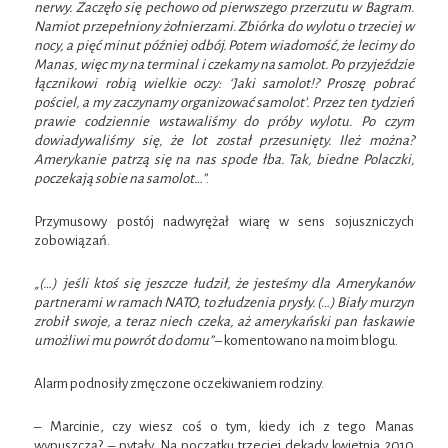
nerwy. Zaczęło się pechowo od pierwszego przerzutu w Bagram.
Namiot przepełniony żołnierzami. Zbiórka do wylotu o trzeciej w
nocy, a pięć minut później odbój. Potem wiadomość, że lecimy do
Manas, więc my na terminal i czekamy na samolot. Po przyjeździe
łącznikowi robią wielkie oczy: ‘Jaki samolot!? Proszę pobrać
pościel, a my zaczynamy organizować samolot’. Przez ten tydzień
prawie codziennie wstawaliśmy do próby wylotu. Po czym
dowiadywaliśmy się, że lot został przesunięty. Ileż można?
Amerykanie patrzą się na nas spode łba. Tak, biedne Polaczki,
poczekają sobie na samolot…”
.
Przymusowy postój nadwyrężał wiarę w sens sojuszniczych
zobowiązań.
„(…) jeśli ktoś się jeszcze łudził, że jesteśmy dla Amerykanów
partnerami w ramach NATO, to złudzenia prysły. (…) Biały murzyn
zrobił swoje, a teraz niech czeka, aż amerykański pan łaskawie
umożliwi mu powrót do domu”
– komentowano na moim blogu.
Alarm podnosiły zmęczone oczekiwaniem rodziny.
– Marcinie, czy wiesz coś o tym, kiedy ich z tego Manas
wypuszczą? – pytały. Na początku trzeciej dekady kwietnia 2010