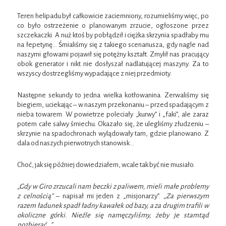
Teren helipadu był całkowicie zaciemniony, rozumieliśmy więc, po
co było ostrzeżenie o planowanym zrzucie, ogłoszone przez
szczekaczki. A nuż ktoś by pobłądził i ciężka skrzynia spadłaby mu
na łepetynę… Śmialiśmy się z takiego scenariusza, gdy nagle nad
naszymi głowami pojawił się potężny kształt. Zmylił nas pracujący
obok generator i nikt nie dosłyszał nadlatującej maszyny. Za to
wszyscy dostrzegliśmy wypadające z niej przedmioty.
Następne sekundy to jedna wielka kotłowanina. Zerwaliśmy się
biegiem, uciekając – w naszym przekonaniu – przed spadającym z
nieba towarem. W powietrze poleciały „kurwy” i „faki”, ale zaraz
potem całe salwy śmiechu. Okazało się, że ulegliśmy złudzeniu –
skrzynie na spadochronach wylądowały tam, gdzie planowano. Z
dala od naszych pierwotnych stanowisk…
Choć, jak się później dowiedziałem, wcale tak być nie musiało.
„Gdy w Giro zrzucali nam beczki z paliwem, mieli małe problemy
z celnością”
– napisał mi jeden z „misjonarzy”.
„Za pierwszym
razem ładunek spadł ładny kawałek od bazy, a za drugim trafili w
okoliczne górki. Nieźle się namęczyliśmy, żeby je stamtąd
pozbierać…”
.