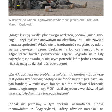
W drodze do Ghazni. Lądowisko w Sharanie, jesień 2010 roku/fot.
Marcin Ogdowski
„Ringi” kursują wedle planowego rozkładu, jednak „mieć swój
ring” – czyli być zaplanowanym na określony lot – nie zawsze
oznacza „polecieć”. Właściwie to trzeba mieć szczęście, by udało
się za pierwszym razem. Czekanie na lotniczy transport to w
Afganistanie bardzo powszechne zajęcie. Wypada się z listy
najczęściej z powodu „pilniejszych potrzeb”, które jednak czasami
nijak się mają do działalności operacyjnej.
„Zwykły żołnierz ma problem z wylotem do dentysty, bo zawsze
jest pełno sztabowców, chętnych na lot do Bagram
(w Ghazni ani
tym bardziej w mniejszych bazach nie ma możliwości leczenia
stomatologicznego – wyj. MO)” – żalił się jeden z wojaków.
„A jak
wracają, to ledwo niosą torby z zakupami”
.
Jednak nie jesteśmy w tym czekaniu osamotnieni. Kiedyś
rozmawiałem z Brytyjczykami, którzy również narzekali na