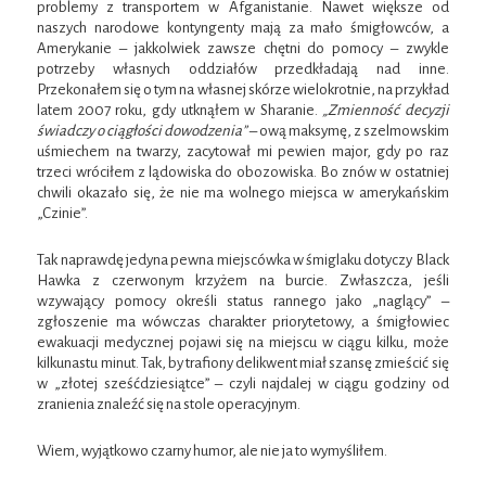
problemy z transportem w Afganistanie. Nawet większe od
naszych narodowe kontyngenty mają za mało śmigłowców, a
Amerykanie – jakkolwiek zawsze chętni do pomocy – zwykle
potrzeby własnych oddziałów przedkładają nad inne.
Przekonałem się o tym na własnej skórze wielokrotnie, na przykład
latem 2007 roku, gdy utknąłem w Sharanie.
„Zmienność decyzji
świadczy o ciągłości dowodzenia”
– ową maksymę, z szelmowskim
uśmiechem na twarzy, zacytował mi pewien major, gdy po raz
trzeci wróciłem z lądowiska do obozowiska. Bo znów w ostatniej
chwili okazało się, że nie ma wolnego miejsca w amerykańskim
„Czinie”.
Tak naprawdę jedyna pewna miejscówka w śmiglaku dotyczy Black
Hawka z czerwonym krzyżem na burcie. Zwłaszcza, jeśli
wzywający pomocy określi status rannego jako „naglący” –
zgłoszenie ma wówczas charakter priorytetowy, a śmigłowiec
ewakuacji medycznej pojawi się na miejscu w ciągu kilku, może
kilkunastu minut. Tak, by trafiony delikwent miał szansę zmieścić się
w „złotej sześćdziesiątce” – czyli najdalej w ciągu godziny od
zranienia znaleźć się na stole operacyjnym.
Wiem, wyjątkowo czarny humor, ale nie ja to wymyśliłem.