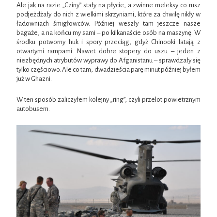
Ale jak na razie „Cziny” stały na płycie, a zwinne meleksy co rusz
podjeżdżały do nich z wielkimi skrzyniami, które za chwilę nikły w
ładowniach śmigłowców. Później weszły tam jeszcze nasze
bagaże, a na końcu my sami – po kilkanaście osób na maszynę. W
środku potworny huk i spory przeciąg, gdyż Chinooki latają z
otwartymi rampami. Nawet dobre stopery do uszu – jeden z
niezbędnych atrybutów wyprawy do Afganistanu – sprawdzały się
tylko częściowo. Ale co tam, dwadzieścia parę minut później byłem
już w Ghazni.
W ten sposób zaliczyłem kolejny „ring”, czyli przelot powietrznym
autobusem.