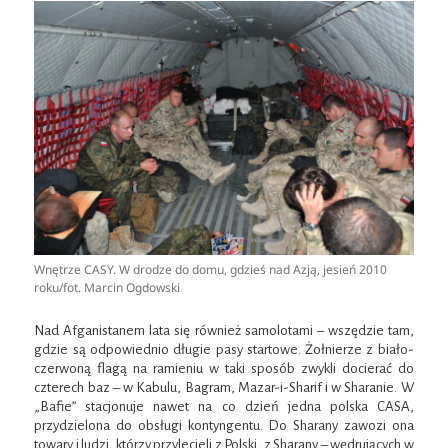
Wnętrze CASY. W drodze do domu, gdzieś nad Azją, jesień 2010
roku/fot. Marcin Ogdowski
Nad Afganistanem lata się również samolotami – wszędzie tam,
gdzie są odpowiednio długie pasy startowe. Żołnierze z biało-
czerwoną flagą na ramieniu w taki sposób zwykli docierać do
czterech baz – w Kabulu, Bagram, Mazar-i-Sharif i w Sharanie. W
„Bafie” stacjonuje nawet na co dzień jedna polska CASA,
przydzielona do obsługi kontyngentu. Do Sharany zawozi ona
towary i ludzi, którzy przylecieli z Polski, z Sharany – wędrujących w