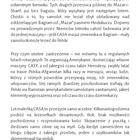
odwrotnym kierunku. Tych drugich przerzuca później do Mazar-i-
Sharif, już bez bagażu, który wysyłany jest następnym lotem.
Chodzi o to, by samolot nie leciał zbyt obładowany nad
oddzielającym Bagram od „Mazar” pasmem Hindukuszu. Dopiero
na prowadzonym przez Niemców lotnisku całość ładowana jest
do jednej maszyny i – jeśli CASA ma już zmiennika w Bagram – mały
samolocik może lecieć do Polski.
Przy czym istotne zastrzeżenie – nie mówimy tu o regularnych
lotach rotacyjnych. Te organizują Amerykanie, dostarczając własne
maszyny. CASY, a od jakiegoś czasu także Herculesy, zwykły latać
na trasie Polska–Afganistan kilka razy w miesiącu, wożąc ludzi,
którzy z różnych powodów przerywają misję, ich zmienników,
urlopowiczów, lżej rannych (bardziej poszkodowani trafiają do
Polski via Ramstain amerykańskimi samolotami sanitarnymi), jakieś
elementy wyposażenia oraz od czasu do czasu dziennikarzy.
Lot maleńką CASĄ to przeżycie samo w sobie. Kilkunastogodzinna
podróż na krzesełkach desantowych, tłok, brak możliwości
pochodzenia i rozprostowania kości. Skojarzenie z puszką i
śledziami samo ciśnie się na myśl. Gdy kiedyś zamieściłem na
blogu zdjęcie z takiego przelotu, jeden z użytkowników tak
skomentował ów widok: