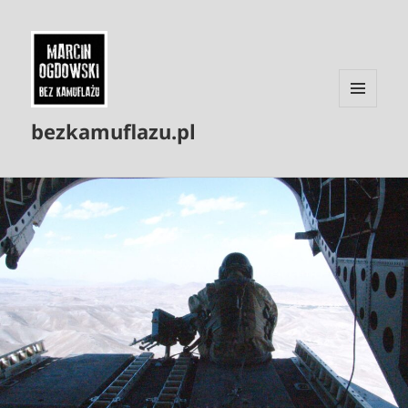
MENU
bezkamuflazu.pl
I
WIDGETY