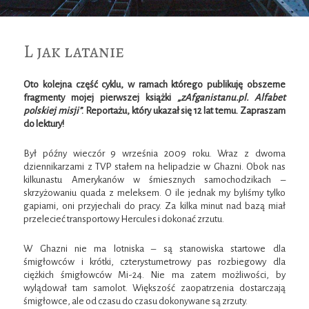
L jak latanie
Oto kolejna część cyklu, w ramach którego publikuję obszerne
fragmenty mojej pierwszej książki
„zAfganistanu.pl. Alfabet
polskiej misji”
. Reportażu, który ukazał się 12 lat temu. Zapraszam
do lektury!
Był późny wieczór 9 września 2009 roku. Wraz z dwoma
dziennikarzami z TVP stałem na helipadzie w Ghazni. Obok nas
kilkunastu Amerykanów w śmiesznych samochodzikach –
skrzyżowaniu quada z meleksem. O ile jednak my byliśmy tylko
gapiami, oni przyjechali do pracy. Za kilka minut nad bazą miał
przelecieć transportowy Hercules i dokonać zrzutu.
W Ghazni nie ma lotniska – są stanowiska startowe dla
śmigłowców i krótki, czterystumetrowy pas rozbiegowy dla
ciężkich śmigłowców Mi-24. Nie ma zatem możliwości, by
wylądował tam samolot. Większość zaopatrzenia dostarczają
śmigłowce, ale od czasu do czasu dokonywane są zrzuty.