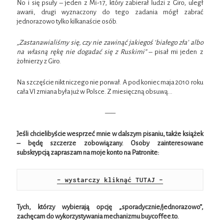
No i się psuły – jeden z Mi-17, który zabierał ludzi z Giro, uległ
awarii, drugi wyznaczony do tego zadania mógł zabrać
jednorazowo tylko kilkanaście osób.
„Zastanawialiśmy się, czy nie zawinąć jakiegoś ‘białego zła’ albo
na własną rękę nie dogadać się z Ruskimi”
– pisał mi jeden z
żołnierzy z Giro.
Na szczęście nikt niczego nie porwał. A pod koniec maja 2010 roku
cała VI zmiana była już w Polsce. Z miesięczną obsuwą…
—–
Jeśli chcielibyście wesprzeć mnie w dalszym pisaniu, także książek
– będę szczerze zobowiązany. Osoby zainteresowane
subskrypcją zapraszam na moje konto na Patronite:
– wystarczy kliknąć TUTAJ –
Tych, którzy wybierają opcję „sporadycznie/jednorazowo”,
zachęcam do wykorzystywania mechanizmu buycoffee.to.