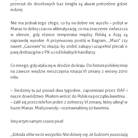
przerzut do docelowych baz śmigła są akurat potrzebne gdzie
indziej.
Nie ma jednak tego złego, co by na dobre nie wyszło – pobyt w
Manas to dobry czas na aklimatyzację, co ma znaczenie zwłaszcza
w okresie, gdy różnice temperatur między Polską a Azją są
naprawdę wysokie. A przymusowy postój w Bagram, „Mazi” czy
nawet „Gazowni” to okazja, by zrobić zakupy i uzupełnić plecak o
parę drobiazgów z PX-u i od lokalnych handlarzy.
Co innego, gdy utyka się w drodze do kraju. Do historii polskiej misji
na zawsze wejdzie nieszczęsna rotacja VI zmiany z wiosny 2010
roku.
– Siedzimy tu już ponad dwa tygodnie, zapomniani przez ISAF i
nasze dowództwo. Miałem wrócić do Polski na początku kwietnia…
– żalił się przez telefon jeden z żołnierzy VI zmiany, który utknął w
bazie Manas. Miał powody – rozmawialiśmy 20 kwietnia.
Inny w tym samym czasie pisał:
„Szkoda słów na to wszystko. Nie dziwię się, że ludziom puszczają