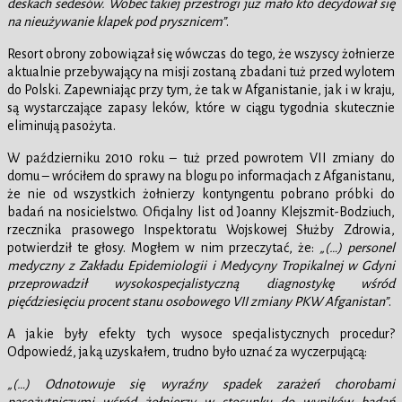
deskach sedesów. Wobec takiej przestrogi już mało kto decydował się
na nieużywanie klapek pod prysznicem”
.
Resort obrony zobowiązał się wówczas do tego, że wszyscy żołnierze
aktualnie przebywający na misji zostaną zbadani tuż przed wylotem
do Polski. Zapewniając przy tym, że tak w Afganistanie, jak i w kraju,
są wystarczające zapasy leków, które w ciągu tygodnia skutecznie
eliminują pasożyta.
W październiku 2010 roku – tuż przed powrotem VII zmiany do
domu – wróciłem do sprawy na blogu po informacjach z Afganistanu,
że nie od wszystkich żołnierzy kontyngentu pobrano próbki do
badań na nosicielstwo. Oficjalny list od Joanny Klejszmit-Bodziuch,
rzecznika prasowego Inspektoratu Wojskowej Służby Zdrowia,
potwierdził te głosy. Mogłem w nim przeczytać, że:
„(…) personel
medyczny z Zakładu Epidemiologii i Medycyny Tropikalnej w Gdyni
przeprowadził wysokospecjalistyczną diagnostykę wśród
pięćdziesięciu procent stanu osobowego VII zmiany PKW Afganistan”
.
A jakie były efekty tych wysoce specjalistycznych procedur?
Odpowiedź, jaką uzyskałem, trudno było uznać za wyczerpującą:
„(…) Odnotowuje się wyraźny spadek zarażeń chorobami
pasożytniczymi wśród żołnierzy w stosunku do wyników badań