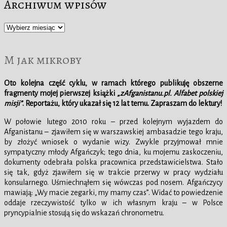
Archiwum wpisów
Archiwum
wpisów
M jak mikroby
Oto kolejna część cyklu, w ramach którego publikuję obszerne
fragmenty mojej pierwszej książki
„zAfganistanu.pl. Alfabet polskiej
misji”
. Reportażu, który ukazał się 12 lat temu. Zapraszam do lektury!
W połowie lutego 2010 roku – przed kolejnym wyjazdem do
Afganistanu – zjawiłem się w warszawskiej ambasadzie tego kraju,
by złożyć wniosek o wydanie wizy. Zwykle przyjmował mnie
sympatyczny młody Afgańczyk; tego dnia, ku mojemu zaskoczeniu,
dokumenty odebrała polska pracownica przedstawicielstwa. Stało
się tak, gdyż zjawiłem się w trakcie przerwy w pracy wydziału
konsularnego. Uśmiechnąłem się wówczas pod nosem. Afgańczycy
mawiają: „Wy macie zegarki, my mamy czas”. Widać to powiedzenie
oddaje rzeczywistość tylko w ich własnym kraju – w Polsce
pryncypialnie stosują się do wskazań chronometru.