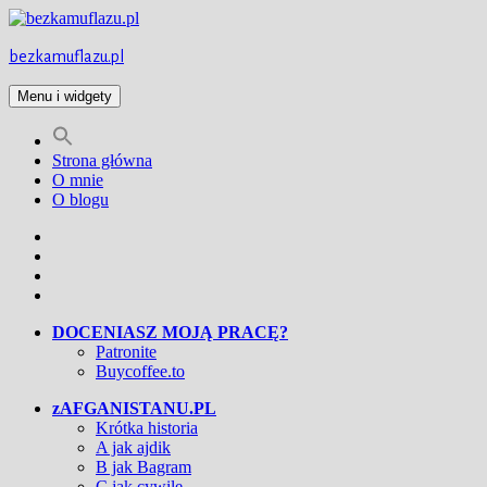
Przejdź
do
treści
bezkamuflazu.pl
Menu i widgety
Strona główna
O mnie
O blogu
Facebook
Twitter
Instagram
YouTube
DOCENIASZ MOJĄ PRACĘ?
Patronite
Buycoffee.to
zAFGANISTANU.PL
Krótka historia
A jak ajdik
B jak Bagram
C jak cywile