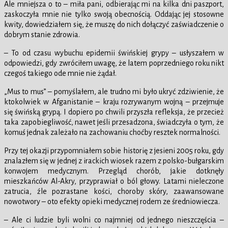
Ale mniejsza o to – miła pani, odbierając mi na kilka dni paszport,
zaskoczyła mnie nie tylko swoją obecnością. Oddając jej stosowne
kwity, dowiedziałem się, że muszę do nich dołączyć zaświadczenie o
dobrym stanie zdrowia.
– To od czasu wybuchu epidemii świńskiej grypy – usłyszałem w
odpowiedzi, gdy zwróciłem uwagę, że latem poprzedniego roku nikt
czegoś takiego ode mnie nie żądał.
„Mus to mus” – pomyślałem, ale trudno mi było ukryć zdziwienie, że
ktokolwiek w Afganistanie – kraju rozrywanym wojną – przejmuje
się świńską grypą. I dopiero po chwili przyszła refleksja, że przecież
taka zapobiegliwość, nawet jeśli przesadzona, świadczyła o tym, że
komuś jednak zależało na zachowaniu choćby resztek normalności.
Przy tej okazji przypomniałem sobie historię z jesieni 2005 roku, gdy
znalazłem się w jednej z irackich wiosek razem z polsko-bułgarskim
konwojem medycznym. Przegląd chorób, jakie dotknęły
mieszkańców Al-Akry, przyprawiał o ból głowy. Latami nieleczone
zatrucia, źle pozrastane kości, choroby skóry, zaawansowane
nowotwory – oto efekty opieki medycznej rodem ze średniowiecza.
– Ale ci ludzie byli wolni co najmniej od jednego nieszczęścia –