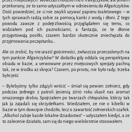
przekonany, że to samo usłyszałbym w odniesieniu do Afgańczyków.
Dość powiedzieć, że ci nie zwykli używać papieru toaletowego – w
tych sprawach radzą sobie za pomocą kanki z wodą i dłoni. Z tego
powodu zawsze z podejrzliwością przyglądałem się temu, co
widziałem pod ich paznokciami, a fantazja, że te dłonie
przygotowują posiłki, czasem bardzo skutecznie zniechęcała do
przyjmowania poczęstunku…
Ale co zrobić, by nie urazić gościnności, zwłaszcza przeczulonych na
tym punkcie Afgańczyków? W dodatku gdy oddala się perspektywa
obiadu w bazie, a serwowane przez miejscowych specjały pachną
tak, że w środku aż skręca? Czasem, po prostu, nie było rady; trzeba
było jeść.
– Bylebyśmy tylko zdążyli wrócić – śmiał się pewien żołnierz, gdy
podczas jednego z patroli jesienią 2010 roku skusił nas aromat
smażonego drobiu. Spojrzałem po twarzach chłopaków, którzy tak
jak ja zajadali się skrzydełkami. Wiedziałem, że nie o kibelki w
bazie w tym dowcipie chodziło, lecz o zawartość żołnierskich szafek.
„Alkohol zabije każde lokalne dziadostwo” – usłyszałem kiedyś, a że
to zalecenie działało, sam się do niego wielokrotnie stosowałem.