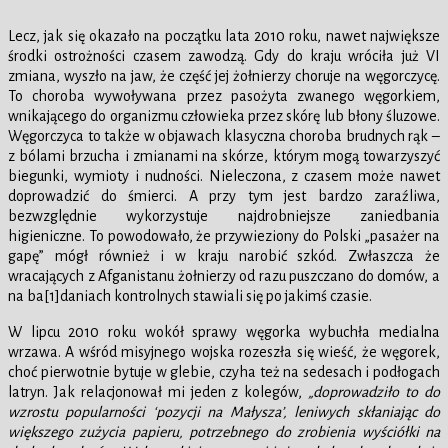
Lecz, jak się okazało na początku lata 2010 roku, nawet największe
środki ostrożności czasem zawodzą. Gdy do kraju wróciła już VI
zmiana, wyszło na jaw, że część jej żołnierzy choruje na węgorczycę.
To choroba wywoływana przez pasożyta zwanego węgorkiem,
wnikającego do organizmu człowieka przez skórę lub błony śluzowe.
Węgorczyca to także w objawach klasyczna choroba brudnych rąk –
z bólami brzucha i zmianami na skórze, którym mogą towarzyszyć
biegunki, wymioty i nudności. Nieleczona, z czasem może nawet
doprowadzić do śmierci. A przy tym jest bardzo zaraźliwa,
bezwzględnie wykorzystuje najdrobniejsze zaniedbania
higieniczne. To powodowało, że przywieziony do Polski „pasażer na
gapę” mógł również i w kraju narobić szkód. Zwłaszcza że
wracających z Afganistanu żołnierzy od razu puszczano do domów, a
na ba[1]daniach kontrolnych stawiali się po jakimś czasie.
W lipcu 2010 roku wokół sprawy węgorka wybuchła medialna
wrzawa. A wśród misyjnego wojska rozeszła się wieść, że węgorek,
choć pierwotnie bytuje w glebie, czyha też na sedesach i podłogach
latryn. Jak relacjonował mi jeden z kolegów,
„doprowadziło to do
wzrostu popularności ‘pozycji na Małysza’, leniwych skłaniając do
większego zużycia papieru, potrzebnego do zrobienia wyściółki na