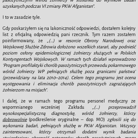
uzyskanych podczas VI zmiany PKW Afganistan”
.
I to w zasadzie tyle.
Gdy poskarżyłem się na lakoniczność odpowiedzi, dostałem kolejny
list z oficjalną odpowiedzią pani rzecznik. Tym razem zostałem
poinformowany, że
„(…) w resorcie Obrony Narodowej oraz
Wojskowej Służbie Zdrowia dołożono wszelkich starań, aby podnieść
poziom osłony epidemiologicznej żołnierzy służących w Polskich
Kontyngentach Wojskowych. W ramach tych działań wprowadzono
‘Program profilaktyki chorób pasożytniczych przewodu pokarmowego
wśród żołnierzy WP pełniących służbę poza granicami państwa’
(przewidziany na lata 2010–2014). Celem tego programu jest ocena
występowania i eliminacja chorób pasożytniczych zagrażających
żołnierzom na misjach”
.
I dalej, że w ramach tego programu personel medyczny ze
wspomnianego wcześniej Zakładu
„(…) przeprowadził
wysokospecjalistyczną diagnostykę, wśród żołnierzy, którzy
dobrowolnie
(podkreślenie oryginalne – dop. MO)
zgłosili się do
wykonania badań, pełniących służbę w PKW Afganistan. Wszyscy
zainteresowani, którzy otrzymali dodatni wynik badania
stwierdzający obecność patogenów chorób pasożytniczych, mogą