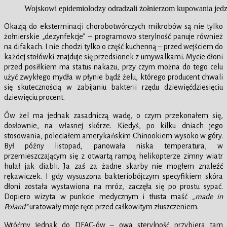
Wojskowi epidemiolodzy odradzali żołnierzom kupowania jedze
Okazją do eksterminacji chorobotwórczych mikrobów są nie tylko
żołnierskie „dezynfekcje” – programowo sterylność panuje również
na difakach. I nie chodzi tylko o część kuchenną – przed wejściem do
każdej stołówki znajduje się przedsionek z umywalkami. Mycie dłoni
przed posiłkiem ma status nakazu, przy czym można do tego celu
użyć zwykłego mydła w płynie bądź żelu, którego producent chwali
się skutecznością w zabijaniu bakterii rzędu dziewięćdziesięciu
dziewięciu procent.
Ów żel ma jednak zasadniczą wadę, o czym przekonałem się,
dosłownie, na własnej skórze. Kiedyś, po kilku dniach jego
stosowania, poleciałem amerykańskim Chinookiem wysoko w góry.
Był późny listopad, panowała niska temperatura, w
przemieszczającym się z otwartą rampą helikopterze zimny wiatr
hulał jak diabli. Ja zaś za żadne skarby nie mogłem znaleźć
rękawiczek. I gdy wysuszona bakteriobójczym specyfikiem skóra
dłoni została wystawiona na mróz, zaczęła się po prostu sypać.
Dopiero wizyta w punkcie medycznym i tłusta maść
„made in
Poland”
uratowały moje ręce przed całkowitym złuszczeniem.
Wróćmy jednak do DFAC-ów – owa sterylność przybiera tam