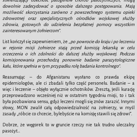
dowolnie zadecydować o sposobie dalszego postępowania. Mają
możliwość skorzystania zarówno z powszechnego systemu opieki
zdrowotnej oraz specjalistycznych ośrodków wojskowej służby
zdrowia, gotowych do udzielenia bezpłatnej pomocy wszystkim
zainteresowanym żołnierzom”
.
List kończył się zapewnieniem, że
„po powrocie do kraju i po leczeniu
w rejonie misji żołnierze stają przed komisją lekarską w celu
orzeczenia o ich zdolności do dalszej służby wojskowej. Podczas
komisjonowania przechodzą ponownie badanie parazytologiczne
kału, które spełnia w tym przypadku rolę badania kontrolnego”
.
Reasumując – do Afganistanu wysłano co prawda ekipę
epidemiologów, ale ci zbadali tylko część personelu. Badanie – a
więc i leczenie – objęło wyłącznie ochotników. Zresztą, jeśli kurację
przeprowadzono wcześniej niż w ostatnim tygodniu misji, to i tak
była pozbawiona sensu, gdyż leczeni mogli się znów zarazić. Innymi
słowy, MON zwalił całą odpowiedzialność na żołnierzy, w myśl
zasady „róbcie co chcecie, bylebyście na komisję stawili się zdrowi”.
Dobrze, że węgorek to w gruncie rzeczy nie tak trudno uleczalny
pasożyt…