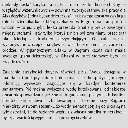
niekiedy postać karykaturalną. Rozumiem, że koalicja – choćby ze
względów wizerunkowych – powinna tworzyć stanowiska pracy dla
Afgańczyków. Jednak „pan ściereczka” – jak swego czasu nazwała go
młoda dziennikarka, z którą czekałem w Bagram na transport do
Ghazni – to już chyba lekka przesada. Snuł się ów człowieczyna
między stołami i gdy tylko któryś z nich był zwalniany, przecierał
blat ścierką ze środkiem dezynfekującym. Ot, całe zajęcie,
wykonywane w czepku na głowie i w siateczce opinającej zarost na
brodzie. W gigantycznym difaku w Bagram każda sala miała
swojego „pana ściereczkę”, w Ghazni w całej stołówce było ich
zwykle dwóch.
Zalecenie sterylności dotyczy również picia. Woda dostępna w
toaletach i pod prysznicami nie nadaje się do spożycia, o czym
informują wywieszki znajdujące się w każdym kontenerze
sanitarnym. Pić można wyłącznie wodę butelkowaną, od jakiegoś
czasu niesprowadzaną już spoza Afganistanu, po tym jak koalicja
dorobiła się rozlewni, zbudowanej na terenie bazy Bagram.
Niektórzy w swoim stosunku do wody nienadającej się do picia są na
tyle ostrożni, że do łazienek wędrują z własną butelką mineralnej –
by jej zawartością wypłukać usta po umyciu zębów.