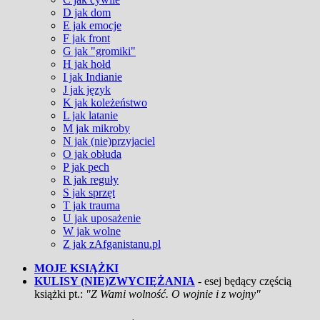
D jak dom
E jak emocje
F jak front
G jak "gromiki"
H jak hołd
I jak Indianie
J jak język
K jak koleżeństwo
L jak latanie
M jak mikroby
N jak (nie)przyjaciel
O jak obłuda
P jak pech
R jak reguły
S jak sprzęt
T jak trauma
U jak uposażenie
W jak wolne
Z jak zAfganistanu.pl
MOJE KSIĄŻKI
KULISY (NIE)ZWYCIĘŻANIA
- esej będący częścią
książki pt.:
"Z Wami wolność. O wojnie i z wojny"