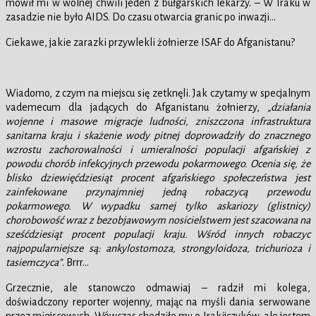
mówił mi w wolnej chwili jeden z bułgarskich lekarzy. – W Iraku w
zasadzie nie było AIDS. Do czasu otwarcia granic po inwazji…
Ciekawe, jakie zarazki przywlekli żołnierze ISAF do Afganistanu?
Wiadomo, z czym na miejscu się zetknęli. Jak czytamy w specjalnym
vademecum dla jadących do Afganistanu żołnierzy,
„działania
wojenne i masowe migracje ludności, zniszczona infrastruktura
sanitarna kraju i skażenie wody pitnej doprowadziły do znacznego
wzrostu zachorowalności i umieralności populacji afgańskiej z
powodu chorób infekcyjnych przewodu pokarmowego. Ocenia się, że
blisko dziewięćdziesiąt procent afgańskiego społeczeństwa jest
zainfekowane przynajmniej jedną robaczycą przewodu
pokarmowego. W wypadku samej tylko askariozy (glistnicy)
chorobowość wraz z bezobjawowym nosicielstwem jest szacowana na
sześćdziesiąt procent populacji kraju. Wśród innych robaczyc
najpopularniejsze są: ankylostomoza, strongyloidoza, trichurioza i
tasiemczyca”
. Brrr…
Grzecznie, ale stanowczo odmawiaj – radził mi kolega,
doświadczony reporter wojenny, mając na myśli dania serwowane
przez miejscowych. Wówczas chodziło mu o Irakijczyków, ale jestem