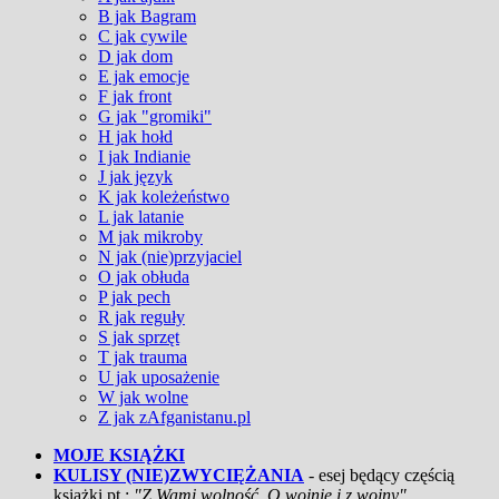
B jak Bagram
C jak cywile
D jak dom
E jak emocje
F jak front
G jak "gromiki"
H jak hołd
I jak Indianie
J jak język
K jak koleżeństwo
L jak latanie
M jak mikroby
N jak (nie)przyjaciel
O jak obłuda
P jak pech
R jak reguły
S jak sprzęt
T jak trauma
U jak uposażenie
W jak wolne
Z jak zAfganistanu.pl
MOJE KSIĄŻKI
KULISY (NIE)ZWYCIĘŻANIA
- esej będący częścią
książki pt.:
"Z Wami wolność. O wojnie i z wojny"