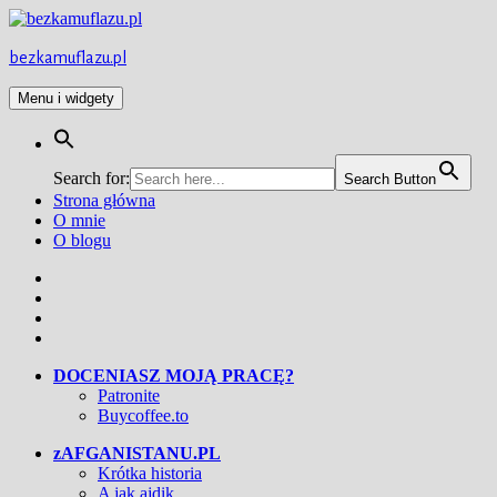
Przejdź
do
treści
bezkamuflazu.pl
Menu i widgety
Search for:
Search Button
Strona główna
O mnie
O blogu
Facebook
Twitter
Instagram
YouTube
DOCENIASZ MOJĄ PRACĘ?
Patronite
Buycoffee.to
zAFGANISTANU.PL
Krótka historia
A jak ajdik