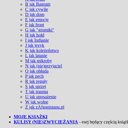
B jak Bagram
C jak cywile
D jak dom
E jak emocje
F jak front
G jak "gromiki"
H jak hołd
I jak Indianie
J jak język
K jak koleżeństwo
L jak latanie
M jak mikroby
N jak (nie)przyjaciel
O jak obłuda
P jak pech
R jak reguły
S jak sprzęt
T jak trauma
U jak uposażenie
W jak wolne
Z jak zAfganistanu.pl
MOJE KSIĄŻKI
KULISY (NIE)ZWYCIĘŻANIA
- esej będący częścią książk