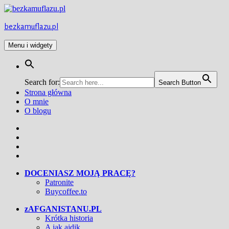
Przejdź
do
treści
bezkamuflazu.pl
Menu i widgety
Search for:
Search Button
Strona główna
O mnie
O blogu
Facebook
Twitter
Instagram
YouTube
DOCENIASZ MOJĄ PRACĘ?
Patronite
Buycoffee.to
zAFGANISTANU.PL
Krótka historia
A jak ajdik