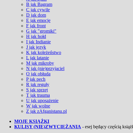
B jak Bagram
C jak cywile
D jak dom
E jak emocje
F jak front
G jak "gromiki"
H jak hołd
I jak Indianie
J jak język
K jak koleżeństwo
L jak latanie
M jak mikroby
N jak (nie)przyjaciel
O jak obłuda
P jak pech
R jak reguły
S jak sprzęt
T jak trauma
U jak uposażenie
W jak wolne
Z jak zAfganistanu.pl
MOJE KSIĄŻKI
KULISY (NIE)ZWYCIĘŻANIA
- esej będący częścią książk