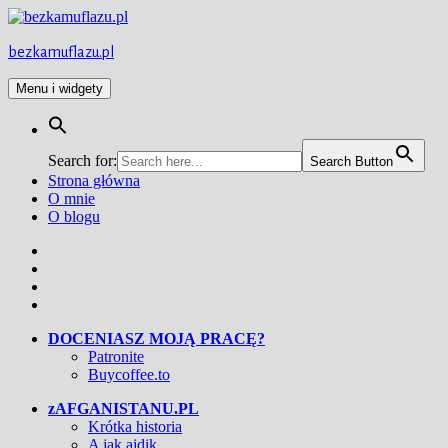
Przejdź
do
treści
bezkamuflazu.pl
Menu i widgety
Search for:
Search Button
Strona główna
O mnie
O blogu
Facebook
Twitter
Instagram
YouTube
DOCENIASZ MOJĄ PRACĘ?
Patronite
Buycoffee.to
zAFGANISTANU.PL
Krótka historia
A jak ajdik