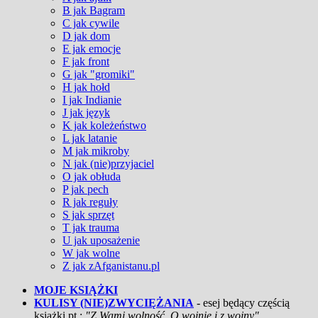
B jak Bagram
C jak cywile
D jak dom
E jak emocje
F jak front
G jak "gromiki"
H jak hołd
I jak Indianie
J jak język
K jak koleżeństwo
L jak latanie
M jak mikroby
N jak (nie)przyjaciel
O jak obłuda
P jak pech
R jak reguły
S jak sprzęt
T jak trauma
U jak uposażenie
W jak wolne
Z jak zAfganistanu.pl
MOJE KSIĄŻKI
KULISY (NIE)ZWYCIĘŻANIA
- esej będący częścią
książki pt.:
"Z Wami wolność. O wojnie i z wojny"