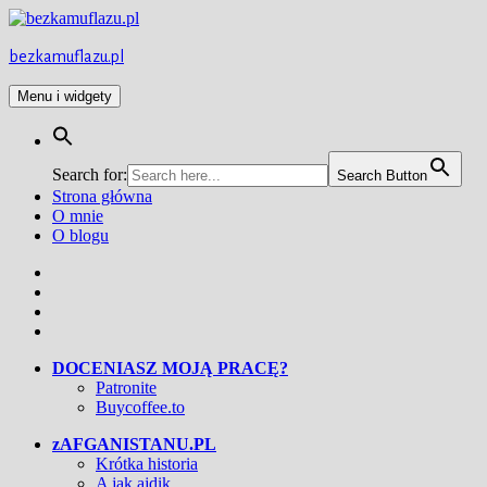
Przejdź
do
treści
bezkamuflazu.pl
Menu i widgety
Search for:
Search Button
Strona główna
O mnie
O blogu
Facebook
Twitter
Instagram
YouTube
DOCENIASZ MOJĄ PRACĘ?
Patronite
Buycoffee.to
zAFGANISTANU.PL
Krótka historia
A jak ajdik