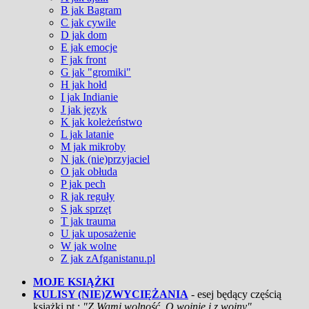
B jak Bagram
C jak cywile
D jak dom
E jak emocje
F jak front
G jak "gromiki"
H jak hołd
I jak Indianie
J jak język
K jak koleżeństwo
L jak latanie
M jak mikroby
N jak (nie)przyjaciel
O jak obłuda
P jak pech
R jak reguły
S jak sprzęt
T jak trauma
U jak uposażenie
W jak wolne
Z jak zAfganistanu.pl
MOJE KSIĄŻKI
KULISY (NIE)ZWYCIĘŻANIA
- esej będący częścią
książki pt.:
"Z Wami wolność. O wojnie i z wojny"