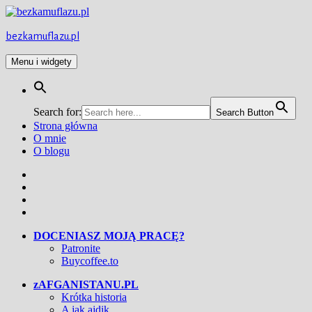
Przejdź
do
treści
bezkamuflazu.pl
Menu i widgety
Search for:
Search Button
Strona główna
O mnie
O blogu
Facebook
Twitter
Instagram
YouTube
DOCENIASZ MOJĄ PRACĘ?
Patronite
Buycoffee.to
zAFGANISTANU.PL
Krótka historia
A jak ajdik