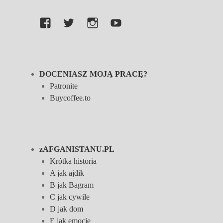
Facebook
Twitter
Instagram
YouTube
DOCENIASZ MOJĄ PRACĘ?
Patronite
Buycoffee.to
zAFGANISTANU.PL
Krótka historia
A jak ajdik
B jak Bagram
C jak cywile
D jak dom
E jak emocje