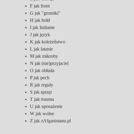
F jak front
G jak "gromiki"
H jak hołd
I jak Indianie
J jak język
K jak koleżeństwo
L jak latanie
M jak mikroby
N jak (nie)przyjaciel
O jak obłuda
P jak pech
R jak reguły
S jak sprzęt
T jak trauma
U jak uposażenie
W jak wolne
Z jak zAfganistanu.pl