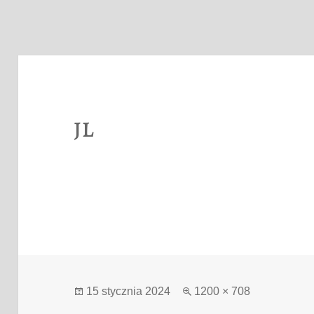
jl
Data
Pełny
15 stycznia 2024
1200 × 708
publikacji
rozmiar