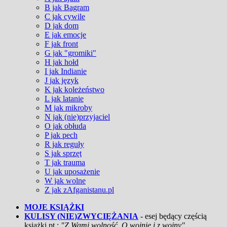
B jak Bagram
C jak cywile
D jak dom
E jak emocje
F jak front
G jak "gromiki"
H jak hołd
I jak Indianie
J jak język
K jak koleżeństwo
L jak latanie
M jak mikroby
N jak (nie)przyjaciel
O jak obłuda
P jak pech
R jak reguły
S jak sprzęt
T jak trauma
U jak uposażenie
W jak wolne
Z jak zAfganistanu.pl
MOJE KSIĄŻKI
KULISY (NIE)ZWYCIĘŻANIA
- esej będący częścią
książki pt.:
"Z Wami wolność. O wojnie i z wojny"