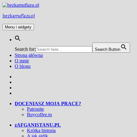
Przejdź
do
treści
bezkamuflazu.pl
Menu i widgety
Search for:
Search Button
Strona główna
O mnie
O blogu
Facebook
Twitter
Instagram
YouTube
DOCENIASZ MOJĄ PRACĘ?
Patronite
Buycoffee.to
zAFGANISTANU.PL
Krótka historia
A jak ajdik