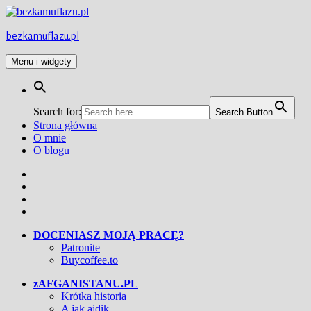
Przejdź
do
treści
bezkamuflazu.pl
Menu i widgety
Search for:
Search Button
Strona główna
O mnie
O blogu
Facebook
Twitter
Instagram
YouTube
DOCENIASZ MOJĄ PRACĘ?
Patronite
Buycoffee.to
zAFGANISTANU.PL
Krótka historia
A jak ajdik