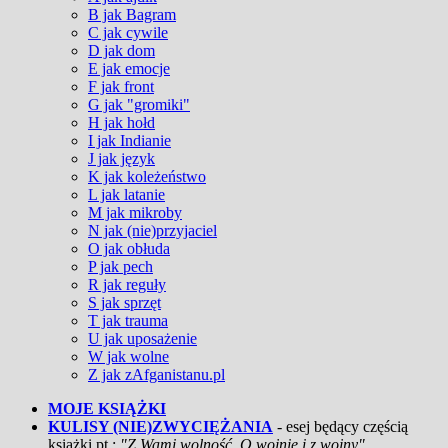
B jak Bagram
C jak cywile
D jak dom
E jak emocje
F jak front
G jak "gromiki"
H jak hołd
I jak Indianie
J jak język
K jak koleżeństwo
L jak latanie
M jak mikroby
N jak (nie)przyjaciel
O jak obłuda
P jak pech
R jak reguły
S jak sprzęt
T jak trauma
U jak uposażenie
W jak wolne
Z jak zAfganistanu.pl
MOJE KSIĄŻKI
KULISY (NIE)ZWYCIĘŻANIA
- esej będący częścią
książki pt.:
"Z Wami wolność. O wojnie i z wojny"