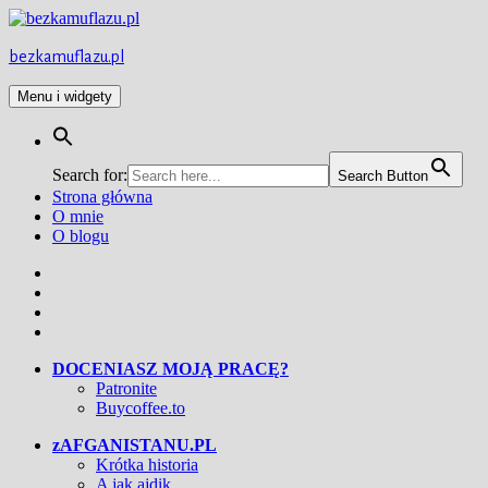
Przejdź
do
treści
bezkamuflazu.pl
Menu i widgety
Search for:
Search Button
Strona główna
O mnie
O blogu
Facebook
Twitter
Instagram
YouTube
DOCENIASZ MOJĄ PRACĘ?
Patronite
Buycoffee.to
zAFGANISTANU.PL
Krótka historia
A jak ajdik