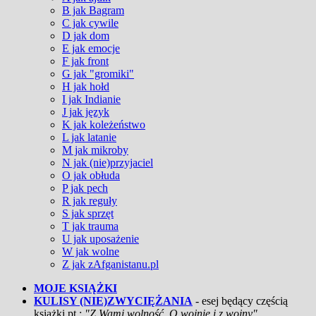
B jak Bagram
C jak cywile
D jak dom
E jak emocje
F jak front
G jak "gromiki"
H jak hołd
I jak Indianie
J jak język
K jak koleżeństwo
L jak latanie
M jak mikroby
N jak (nie)przyjaciel
O jak obłuda
P jak pech
R jak reguły
S jak sprzęt
T jak trauma
U jak uposażenie
W jak wolne
Z jak zAfganistanu.pl
MOJE KSIĄŻKI
KULISY (NIE)ZWYCIĘŻANIA
- esej będący częścią
książki pt.:
"Z Wami wolność. O wojnie i z wojny"