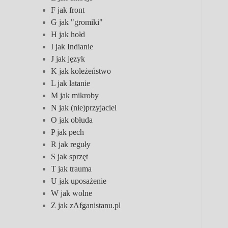
F jak front
G jak "gromiki"
H jak hołd
I jak Indianie
J jak język
K jak koleżeństwo
L jak latanie
M jak mikroby
N jak (nie)przyjaciel
O jak obłuda
P jak pech
R jak reguły
S jak sprzęt
T jak trauma
U jak uposażenie
W jak wolne
Z jak zAfganistanu.pl