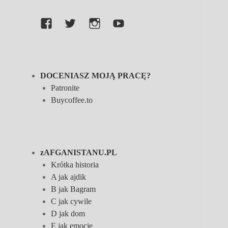
Facebook
Twitter
Instagram
YouTube
DOCENIASZ MOJĄ PRACĘ?
Patronite
Buycoffee.to
zAFGANISTANU.PL
Krótka historia
A jak ajdik
B jak Bagram
C jak cywile
D jak dom
E jak emocje