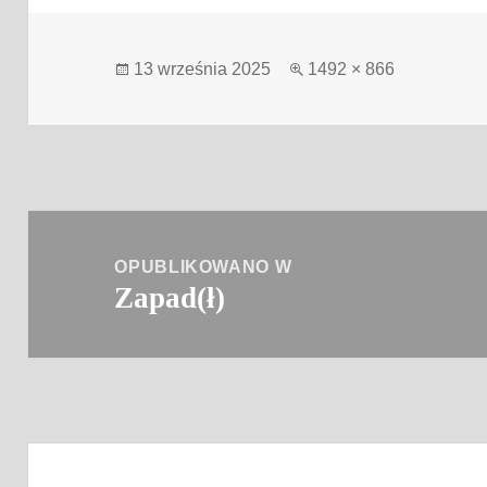
Data
Pełny
13 września 2025
1492 × 866
publikacji
rozmiar
Nawigacja
wpisu
OPUBLIKOWANO W
Zapad(ł)