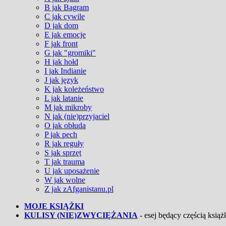
B jak Bagram
C jak cywile
D jak dom
E jak emocje
F jak front
G jak "gromiki"
H jak hołd
I jak Indianie
J jak język
K jak koleżeństwo
L jak latanie
M jak mikroby
N jak (nie)przyjaciel
O jak obłuda
P jak pech
R jak reguły
S jak sprzęt
T jak trauma
U jak uposażenie
W jak wolne
Z jak zAfganistanu.pl
MOJE KSIĄŻKI
KULISY (NIE)ZWYCIĘŻANIA
- esej będący częścią książk