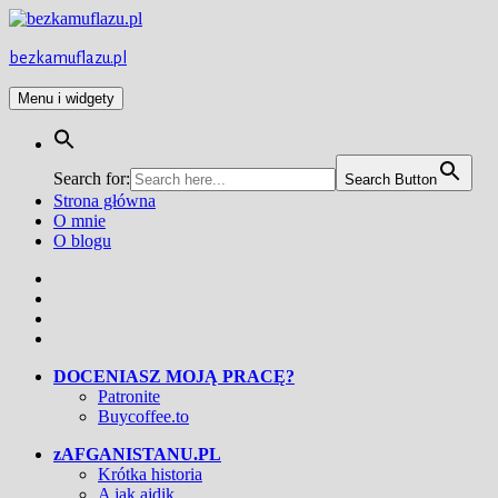
Przejdź
do
treści
bezkamuflazu.pl
Menu i widgety
Search for:
Search Button
Strona główna
O mnie
O blogu
Facebook
Twitter
Instagram
YouTube
DOCENIASZ MOJĄ PRACĘ?
Patronite
Buycoffee.to
zAFGANISTANU.PL
Krótka historia
A jak ajdik