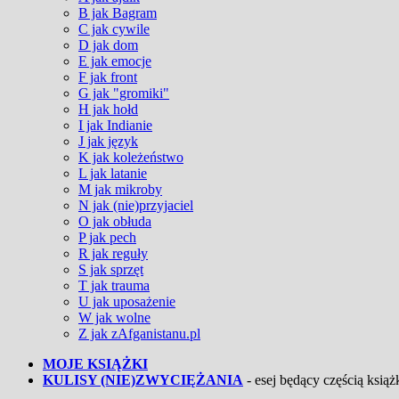
B jak Bagram
C jak cywile
D jak dom
E jak emocje
F jak front
G jak "gromiki"
H jak hołd
I jak Indianie
J jak język
K jak koleżeństwo
L jak latanie
M jak mikroby
N jak (nie)przyjaciel
O jak obłuda
P jak pech
R jak reguły
S jak sprzęt
T jak trauma
U jak uposażenie
W jak wolne
Z jak zAfganistanu.pl
MOJE KSIĄŻKI
KULISY (NIE)ZWYCIĘŻANIA
- esej będący częścią książk