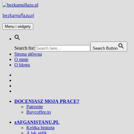
Przejdź
do
treści
bezkamuflazu.pl
Menu i widgety
Search for:
Search Button
Strona główna
O mnie
O blogu
Facebook
Twitter
Instagram
YouTube
DOCENIASZ MOJĄ PRACĘ?
Patronite
Buycoffee.to
zAFGANISTANU.PL
Krótka historia
A jak ajdik