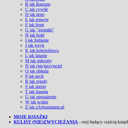
B jak Bagram
C jak cywile
D jak dom
E jak emocje
F jak front
G jak "gromiki"
H jak hołd
I jak Indianie
J jak język
K jak koleżeństwo
L jak latanie
M jak mikroby
N jak (nie)przyjaciel
O jak obłuda
P jak pech
R jak reguły
S jak sprzęt
T jak trauma
U jak uposażenie
W jak wolne
Z jak zAfganistanu.pl
MOJE KSIĄŻKI
KULISY (NIE)ZWYCIĘŻANIA
- esej będący częścią książk