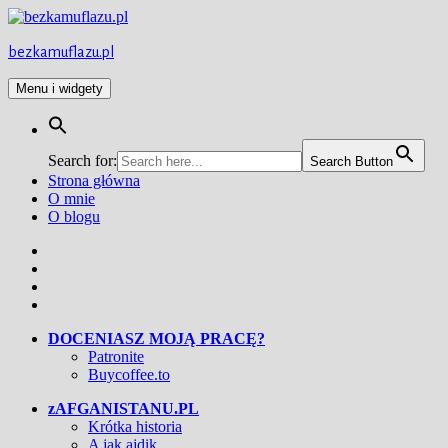
Przejdź
do
treści
bezkamuflazu.pl
Menu i widgety
Search for:
Search Button
Strona główna
O mnie
O blogu
Facebook
Twitter
Instagram
YouTube
DOCENIASZ MOJĄ PRACĘ?
Patronite
Buycoffee.to
zAFGANISTANU.PL
Krótka historia
A jak ajdik