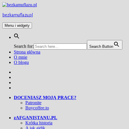
Przejdź
do
treści
bezkamuflazu.pl
Menu i widgety
Search for:
Search Button
Strona główna
O mnie
O blogu
Facebook
Twitter
Instagram
YouTube
DOCENIASZ MOJĄ PRACĘ?
Patronite
Buycoffee.to
zAFGANISTANU.PL
Krótka historia
A jak ajdik