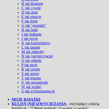
B jak Bagram
C jak cywile
D jak dom
E jak emocje
F jak front
G jak "gromiki"
H jak hołd
I jak Indianie
J jak język
K jak koleżeństwo
L jak latanie
M jak mikroby
N jak (nie)przyjaciel
O jak obłuda
P jak pech
R jak reguły
S jak sprzęt
T jak trauma
U jak uposażenie
W jak wolne
Z jak zAfganistanu.pl
MOJE KSIĄŻKI
KULISY (NIE)ZWYCIĘŻANIA
- esej będący częścią
książki pt.:
"Z Wami wolność. O wojnie i z wojny"