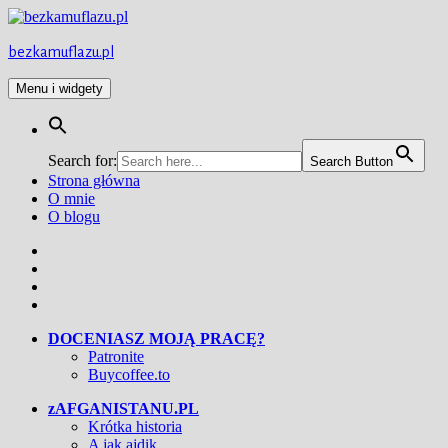
Przejdź
do
treści
bezkamuflazu.pl
Menu i widgety
Search for:
Search Button
Strona główna
O mnie
O blogu
Facebook
Twitter
Instagram
YouTube
DOCENIASZ MOJĄ PRACĘ?
Patronite
Buycoffee.to
zAFGANISTANU.PL
Krótka historia
A jak ajdik