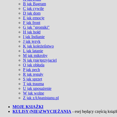
B jak Bagram
C jak cywile
D jak dom
E jak emocje
F jak front
G jak "gromiki"
H jak hołd
I jak Indianie
J jak język
K jak koleżeństwo
L jak latanie
M jak mikroby
N jak (nie)przyjaciel
O jak obłuda
P jak pech
R jak reguły
S jak sprzęt
T jak trauma
U jak uposażenie
W jak wolne
Z jak zAfganistanu.pl
MOJE KSIĄŻKI
KULISY (NIE)ZWYCIĘŻANIA
- esej będący częścią książk