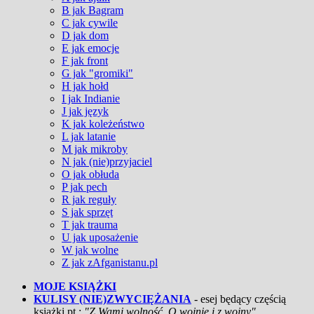
B jak Bagram
C jak cywile
D jak dom
E jak emocje
F jak front
G jak "gromiki"
H jak hołd
I jak Indianie
J jak język
K jak koleżeństwo
L jak latanie
M jak mikroby
N jak (nie)przyjaciel
O jak obłuda
P jak pech
R jak reguły
S jak sprzęt
T jak trauma
U jak uposażenie
W jak wolne
Z jak zAfganistanu.pl
MOJE KSIĄŻKI
KULISY (NIE)ZWYCIĘŻANIA
- esej będący częścią
książki pt.:
"Z Wami wolność. O wojnie i z wojny"