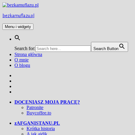
Przejdź
do
treści
bezkamuflazu.pl
Menu i widgety
Search for:
Search Button
Strona główna
O mnie
O blogu
Facebook
Twitter
Instagram
YouTube
DOCENIASZ MOJĄ PRACĘ?
Patronite
Buycoffee.to
zAFGANISTANU.PL
Krótka historia
A jak ajdik