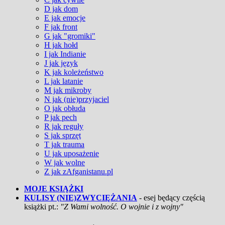
D jak dom
E jak emocje
F jak front
G jak "gromiki"
H jak hołd
I jak Indianie
J jak język
K jak koleżeństwo
L jak latanie
M jak mikroby
N jak (nie)przyjaciel
O jak obłuda
P jak pech
R jak reguły
S jak sprzęt
T jak trauma
U jak uposażenie
W jak wolne
Z jak zAfganistanu.pl
MOJE KSIĄŻKI
KULISY (NIE)ZWYCIĘŻANIA
- esej będący częścią
książki pt.:
"Z Wami wolność. O wojnie i z wojny"