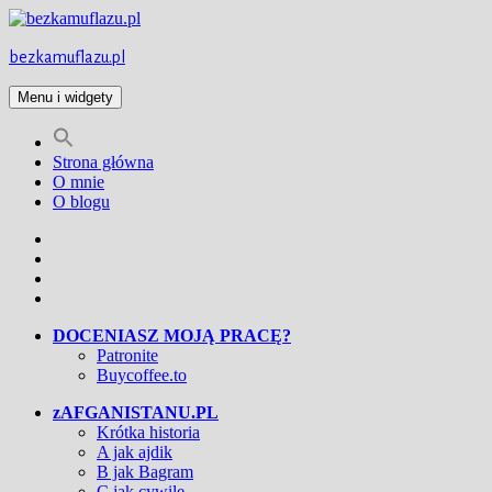
Przejdź
do
treści
bezkamuflazu.pl
Menu i widgety
Strona główna
O mnie
O blogu
Facebook
Twitter
Instagram
YouTube
DOCENIASZ MOJĄ PRACĘ?
Patronite
Buycoffee.to
zAFGANISTANU.PL
Krótka historia
A jak ajdik
B jak Bagram
C jak cywile