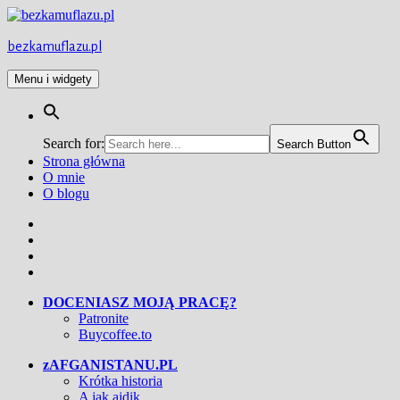
Przejdź
do
treści
bezkamuflazu.pl
Menu i widgety
Search for:
Search Button
Strona główna
O mnie
O blogu
Facebook
Twitter
Instagram
YouTube
DOCENIASZ MOJĄ PRACĘ?
Patronite
Buycoffee.to
zAFGANISTANU.PL
Krótka historia
A jak ajdik