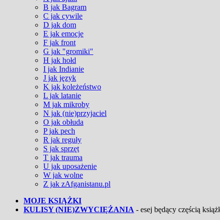
B jak Bagram
C jak cywile
D jak dom
E jak emocje
F jak front
G jak "gromiki"
H jak hołd
I jak Indianie
J jak język
K jak koleżeństwo
L jak latanie
M jak mikroby
N jak (nie)przyjaciel
O jak obłuda
P jak pech
R jak reguły
S jak sprzęt
T jak trauma
U jak uposażenie
W jak wolne
Z jak zAfganistanu.pl
MOJE KSIĄŻKI
KULISY (NIE)ZWYCIĘŻANIA
- esej będący częścią książk