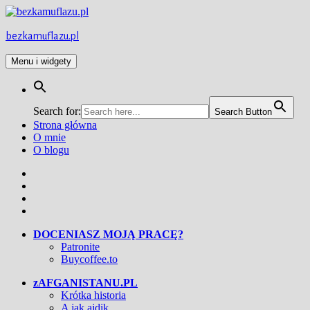
Przejdź
do
treści
bezkamuflazu.pl
Menu i widgety
Search for:
Search Button
Strona główna
O mnie
O blogu
Facebook
Twitter
Instagram
YouTube
DOCENIASZ MOJĄ PRACĘ?
Patronite
Buycoffee.to
zAFGANISTANU.PL
Krótka historia
A jak ajdik