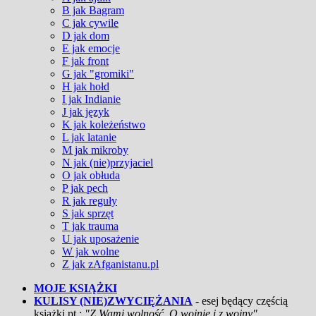
B jak Bagram
C jak cywile
D jak dom
E jak emocje
F jak front
G jak "gromiki"
H jak hołd
I jak Indianie
J jak język
K jak koleżeństwo
L jak latanie
M jak mikroby
N jak (nie)przyjaciel
O jak obłuda
P jak pech
R jak reguły
S jak sprzęt
T jak trauma
U jak uposażenie
W jak wolne
Z jak zAfganistanu.pl
MOJE KSIĄŻKI
KULISY (NIE)ZWYCIĘŻANIA
- esej będący częścią
książki pt.:
"Z Wami wolność. O wojnie i z wojny"