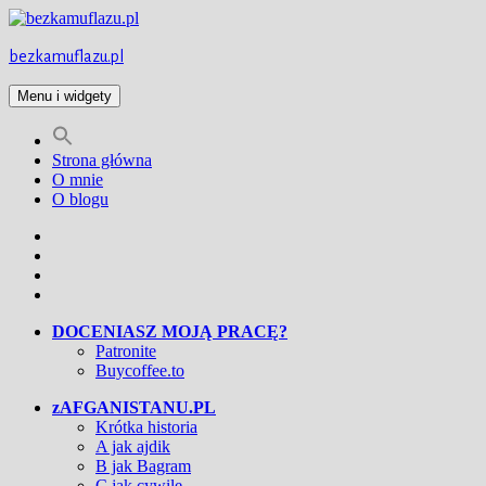
Przejdź
do
treści
bezkamuflazu.pl
Menu i widgety
Strona główna
O mnie
O blogu
Facebook
Twitter
Instagram
YouTube
DOCENIASZ MOJĄ PRACĘ?
Patronite
Buycoffee.to
zAFGANISTANU.PL
Krótka historia
A jak ajdik
B jak Bagram
C jak cywile