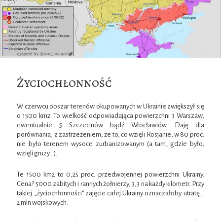
Życiochłonność
W czerwcu obszar terenów okupowanych w Ukrainie zwiększył się
o 1500 km2. To wielkość odpowiadająca powierzchni 3 Warszaw,
ewentualnie 5 Szczecinów bądź Wrocławiów. Daję dla
porównania, z zastrzeżeniem, że to, co wzięli Rosjanie, w 80 proc.
nie było terenem wysoce zurbanizowanym (a tam, gdzie było,
wzięli gruzy…).
Te 1500 km2 to 0,25 proc. przedwojennej powierzchni Ukrainy.
Cena? 5000 zabitych i rannych żołnierzy, 3,3 na każdy kilometr. Przy
takiej „życiochłonności” zajęcie całej Ukrainy oznaczałoby utratę…
2 mln wojskowych.