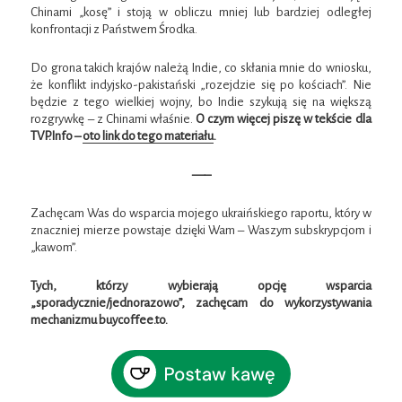
Chinami „kosę” i stoją w obliczu mniej lub bardziej odległej
konfrontacji z Państwem Środka.
Do grona takich krajów należą Indie, co skłania mnie do wniosku,
że konflikt indyjsko-pakistański „rozejdzie się po kościach”. Nie
będzie z tego wielkiej wojny, bo Indie szykują się na większą
rozgrywkę – z Chinami właśnie.
O czym więcej piszę w tekście dla
TVP.Info –
oto link do tego materiału
.
—–
Zachęcam Was do wsparcia mojego ukraińskiego raportu, który w
znaczniej mierze powstaje dzięki Wam – Waszym subskrypcjom i
„kawom”.
Tych, którzy wybierają opcję wsparcia
„sporadycznie/jednorazowo”, zachęcam do wykorzystywania
mechanizmu buycoffee.to.