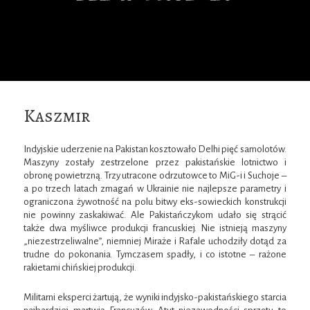
Kaszmir
Indyjskie uderzenie na Pakistan kosztowało Delhi pięć samolotów.
Maszyny zostały zestrzelone przez pakistańskie lotnictwo i
obronę powietrzną. Trzy utracone odrzutowce to MiG-i i Suchoje –
a po trzech latach zmagań w Ukrainie nie najlepsze parametry i
ograniczona żywotność na polu bitwy eks-sowieckich konstrukcji
nie powinny zaskakiwać. Ale Pakistańczykom udało się strącić
także dwa myśliwce produkcji francuskiej. Nie istnieją maszyny
„niezestrzeliwalne”, niemniej Miraże i Rafale uchodziły dotąd za
trudne do pokonania. Tymczasem spadły, i co istotne – rażone
rakietami chińskiej produkcji.
Militarni eksperci żartują, że wyniki indyjsko-pakistańskiego starcia