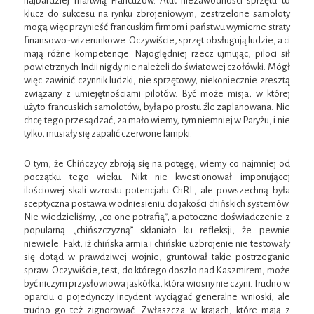
najbardziej martwią Francuzów. Atut niezawodności sprzętu to
klucz do sukcesu na rynku zbrojeniowym, zestrzelone samoloty
mogą więc przynieść francuskim firmom i państwu wymierne straty
finansowo-wizerunkowe. Oczywiście, sprzęt obsługują ludzie, a ci
mają różne kompetencje. Najoględniej rzecz ujmując, piloci sił
powietrznych Indii nigdy nie należeli do światowej czołówki. Mógł
więc zawinić czynnik ludzki, nie sprzętowy, niekoniecznie zresztą
związany z umiejętnościami pilotów. Być może misja, w której
użyto francuskich samolotów, była po prostu źle zaplanowana. Nie
chcę tego przesądzać, za mało wiemy, tym niemniej w Paryżu, i nie
tylko, musiały się zapalić czerwone lampki.
O tym, że Chińczycy zbroją się na potęgę, wiemy co najmniej od
początku tego wieku. Nikt nie kwestionował imponującej
ilościowej skali wzrostu potencjału ChRL, ale powszechną była
sceptyczna postawa w odniesieniu do jakości chińskich systemów.
Nie wiedzieliśmy, „co one potrafią”, a potoczne doświadczenie z
popularną „chińszczyzną” skłaniało ku refleksji, że pewnie
niewiele. Fakt, iż chińska armia i chińskie uzbrojenie nie testowały
się dotąd w prawdziwej wojnie, gruntował takie postrzeganie
spraw. Oczywiście, test, do którego doszło nad Kaszmirem, może
być niczym przysłowiowa jaskółka, która wiosny nie czyni. Trudno w
oparciu o pojedynczy incydent wyciągać generalne wnioski, ale
trudno go też zignorować. Zwłaszcza w krajach, które mają z