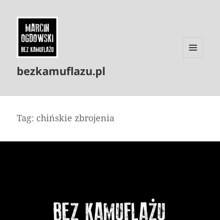
MENU
bezkamuflazu.pl
I
WIDGETY
Tag:
chińskie zbrojenia